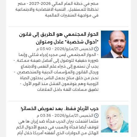
مصر في خطة العام المالي 2026-2027 - مصر
تخطط للمستقبل.. التنمية الاقتصادية والاجتماعية
في مواجهة المتغيرات العالمية
الحوار المجتمعي هو الطريق إلى قانون
"أحوال شخصية" عادل ومتوازن
الخميس 21/مايو/2026 - 03:40 م
- الحوار المجتمعي ليس مجرد إجراء شكلي وإنما
ضرورة حقيقية للوصول إلى أفضل صيغة ممكنة. -
يجب أن نستمع إلى خبراء علم النفس والاجتماع
ورجال القانون والمؤسسات الدينية والمتخصصين. -
نحذر من خلق مناخ يجعل الناس يدخلون الحياة
الزوجية وهم يتوقعون الفشل منذ اليوم الأول. -
تضييق مساحات الثقة داخل العلاقات
حرب الأرباح فقط.. بعد تعويض الخسائر!
الخميس 21/مايو/2026 - 03:36 م
مثلما اشتعلت نيران الحرب فجأة ضد إيران ها هي
تتوقف أيضا فجأة والسبب في جميع الأحوال الكم
الهائل من الدولارات الذي أنفقته أمريكا خلال أيام