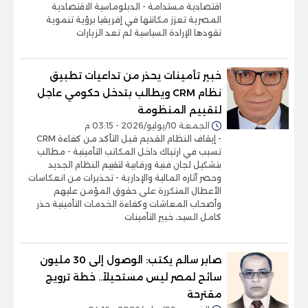
اقتصادية مستدامة - الدبلوماسية الاقتصادية
المصرية تعزز مكانتها في إفريقيا برؤية تنموية
تقودها الإرادة السياسية لم تعد الزيارات
خبير تأمينات يحذر من تداعيات تطبيق
نظام CRM ويطالب بتدخل حكومي عاجل
لتقييم المنظومة
الجمعة 10/يوليو/2026 - 03:15 م
- إيقاف النظام القديم قبل التأكد من كفاءة CRM
تسبب في ارتباك داخل المكاتب التأمينية - مطالب
بتشكيل لجان فنية ورقابية لتقييم النظام الجديد
وحصر آثاره المالية والإدارية - تحذيرات من انعكاسات
الأعطال المتكررة على حقوق المؤمن عليهم
وأصحاب المعاشات وكفاءة الخدمات التأمينية حذر
كامل السيد، خبير التأمينات
صابر سالم يكتب: الوصول إلى 30 مليون
سائح لمصر ليس مستحيلاً.. خطة ترويج
مقترحة