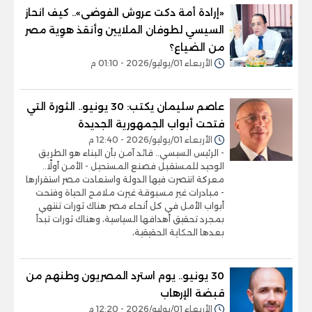
«إرادة أمة دكت عروش الفوضى».. كيف انحاز
السيسي لطوفان الملايين وأنقذ هوِية مصر
من الضياع؟
الأربعاء 01/يوليو/2026 - 01:10 م
عاصم سليمان يكتب: 30 يونيو.. الثورة التي
فتحت أبواب الجمهورية الجديدة
الأربعاء 01/يوليو/2026 - 12:40 م
- الرئيس السيسي.. قائد آمن بأن البناء هو الطريق
الوحيد للمستقبل فصنع المستحيل - الأمن أولًا..
معركة انتصرت فيها الدولة واستعادت مصر استقرارها
- مبادرات غير مسبوقة غيرت ملامح الحياة وفتحت
أبواب الأمل في كل أنحاء مصر هناك ثورات تنتهي
بمجرد تحقيق أهدافها السياسية، وهناك ثورات تبدأ
بعدها الحكاية الحقيقية،
30 يونيو.. يوم استرد المصريون وطنهم من
قبضة الإرهاب
الأربعاء 01/يوليو/2026 - 12:20 م