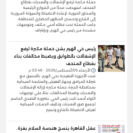
حملة مكبرة لرفع الإشغالات والتعديات بقطاع
المتحف، استهدفت عددًا من الشوارع الرئيسية
والمحاور الحيوية، لإعادة الانضباط والسيولة المرورية
إلى الشارع وتحسين المظهر الحضاري للمنطقة.
جاءت الحملة تحت غطاء أمني مكثف، وبتوجيهات
مشددة من رئيس حي الهرم، وبإشراف
رئيس حي الهرم يشن حملة مكبرة لرفع
الإشغالات بالطوابق ويضبط مخالفات بناء
بقطاع المتحف
الأربعاء 05/أغسطس/2026 - 03:46 م
شنت الأجهزة التنفيذية بحي الهرم، بالتنسيق مع
شرطة المرافق وجهاز التفتيش والمتابعة الميدانية
بمحافظة الجيزة، حملة مكبرة لإزالة الإشغالات
والتعديات وضبط المخالفات، بناءً على توجيهات
اللواء أحمد ثابت رئيس الحي، بضرورة التصدي الحاسم
لجميع صور التعديات وتكثيف الحملات الميدانية
لفرض الانضباط بالشارع وتسيير
عقل القاهرة ينسج هندسة السلام بغزة..