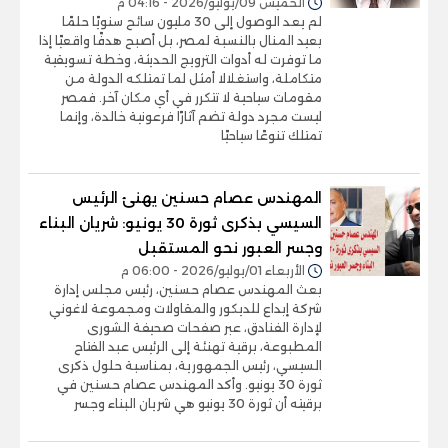
الخميس 09/يوليو/2026 - 04:16 م
لم يعد الوصول إلى 30 مليون سائح سنويًا حلمًا
بعيد المنال بالنسبة لمصر، بل أصبح هدفًا واقعيًا إذا
ما توفرت له أدوات الترويج الحديثة، وخطة تسويقية
متكاملة، واستغلالا أمثل لما تمتلكه الدولة من
مقومات سياحية لا تتكرر في أي مكان آخر. فمصر
ليست مجرد دولة تضم آثارًا فرعونية خالدة، وإنما
تمتلك تنوعًا سياحيًا
المهندس عصام حسنين يهنئ الرئيس
السيسي بذكرى ثورة 30 يونيو: شريان البناء
وجسر العبور نحو المستقبل
الأربعاء 01/يوليو/2026 - 06:00 م
بعث المهندس عصام حسنين، رئيس مجلس إدارة
شركة إبداع للديكور والمقاولات ومجموعة لاغوني
لإدارة الفنادق، عبر صفحات صحيفة الشورى
المطبوعة، برقية تهنئة إلى الرئيس عبد الفتاح
السيسي، رئيس الجمهورية، بمناسبة حلول ذكرى
ثورة 30 يونيو. وأكد المهندس عصام حسنين في
برقيته أن ثورة 30 يونيو هي شريان البناء وجسر