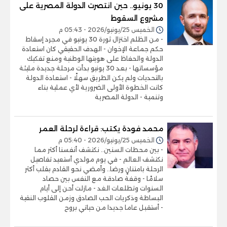
30 يونيو.. حين انتصرت الدولة المصرية على
مشروع السقوط
الخميس 25/يونيو/2026 - 05:43 م
- من الظلم اختزال ثورة 30 يونيو في مجرد إسقاط
حكم جماعة الإخوان - الهدف الحقيقي كان استعادة
الدولة والحفاظ على هويتها الوطنية ومنع تفكيك
مؤسساتها - بعد 30 يونيو بدأت مرحلة جديدة مليئة
بالتحديات ولم يكن الطريق سهلًا - استعادة الدولة
كانت الخطوة الأولى الضرورية لأي عملية بناء
وتنمية - الدولة المصرية
محمد فودة يكتب: قراءة لرحلة العمر
الخميس 25/يونيو/2026 - 05:40 م
- بين محطات السنين.. نكتشف أنفسنا أكثر مما
نكتشف العالم - في يوم مولدي أستعيد تفاصيل
الرحلة بامتنانٍ ورضا.. وأمضي نحو القادم بقلب أكثر
سلامًا - وقفة صادقة مع النفس بين حصاد
السنوات وتطلعات الغد - مازلت أحن إلى أيام
البساطة وذكريات الحب الصادق وزمن القلوب النقية
- أستقبل عاما جديدا من حياتي بروح