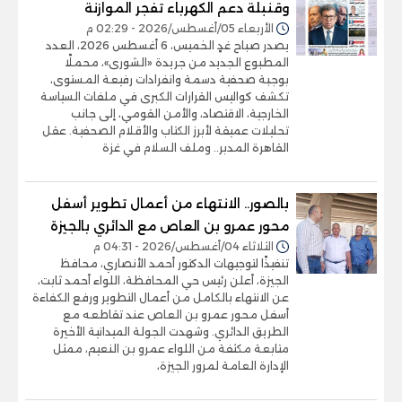
وقنبلة دعم الكهرباء تفجر الموازنة
الأربعاء 05/أغسطس/2026 - 02:29 م
يصدر صباح غدٍ الخميس، 6 أغسطس 2026، العدد
المطبوع الجديد من جريدة «الشورى»، محملًا
بوجبة صحفية دسمة وانفرادات رفيعة المستوى،
تكشف كواليس القرارات الكبرى في ملفات السياسة
الخارجية، الاقتصاد، والأمن القومي، إلى جانب
تحليلات عميقة لأبرز الكتاب والأقلام الصحفية. عقل
القاهرة المدبر.. وملف السلام في غزة
بالصور.. الانتهاء من أعمال تطوير أسفل
محور عمرو بن العاص مع الدائري بالجيزة
الثلاثاء 04/أغسطس/2026 - 04:31 م
تنفيذًا لتوجيهات الدكتور أحمد الأنصاري، محافظ
الجيزة، أعلن رئيس حي المحافظة، اللواء أحمد ثابت،
عن الانتهاء بالكامل من أعمال التطوير ورفع الكفاءة
أسفل محور عمرو بن العاص عند تقاطعه مع
الطريق الدائري. وشهدت الجولة الميدانية الأخيرة
متابعة مكثفة من اللواء عمرو بن النعيم، ممثل
الإدارة العامة لمرور الجيزة،