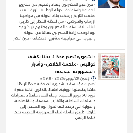
- حين خرج المصريون لإنقاذ وطنهم من مشروع
الجماعة واستعادة الدولة الوطنية - ثورة شعب
صنعت التاريخ ورسخت بقاء الدولة في مواجهة
الإرهاب والفوضى - من لحظة الخطر إلى طريق
البناء.. كيف استعاد المصريون وطنهم بإرادتهم؟ -
يوم توحدت إرادة المصريين دفاعًا عن الدولة
والهوية في مواجهة مشروع الاختطاف - حين انتصر
«الشورى» تصدر عددًا تاريخيًا يكشف
كواليس «ملحمة الخلاص» وأسرار
«الجمهورية الجديدة»
الإثنين 29/يونيو/2026 - 09:11 م
أصدرت مؤسسة «الشورى» الصحفية عددًا تاريخيًا
خاصًا بطبعتها الورقية، احتفاءً بالذكرى الثالثة عشرة
لثورة 30 يونيو المجيدة. وجاء العدد حافلاً بالانفرادات
والملفات الساخنة، والتقارير السياسية، والاقتصادية،
والدولية التي ترصد كيف تحول يوم الخلاص إلى
خارطة طريق شاملة لبناء الجمهورية الجديدة تحت
قيادة الرئيس