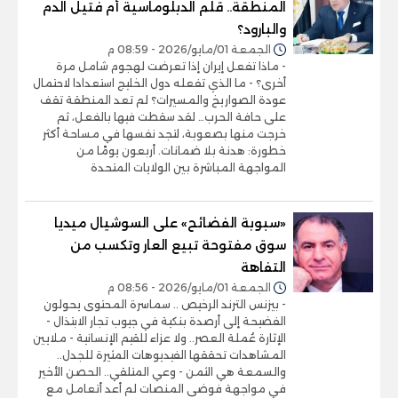
المنطقة.. قلم الدبلوماسية أم فتيل الدم
والبارود؟
الجمعة 01/مايو/2026 - 08:59 م
- ماذا تفعل إيران إذا تعرضت لهجوم شامل مرة
أخرى؟ - ما الذي تفعله دول الخليج استعدادا لاحتمال
عودة الصواريخ والمسيرات؟ لم تعد المنطقة تقف
على حافة الحرب… لقد سقطت فيها بالفعل، ثم
خرجت منها بصعوبة، لتجد نفسها في مساحة أكثر
خطورة: هدنة بلا ضمانات. أربعون يومًا من
المواجهة المباشرة بين الولايات المتحدة
«سبوبة الفضائح» على السوشيال ميديا
سوق مفتوحة تبيع العار وتكسب من
التفاهة
الجمعة 01/مايو/2026 - 08:56 م
- بيزنس الترند الرخيص .. سماسرة المحتوى يحولون
الفضيحة إلى أرصدة بنكية في جيوب تجار الابتذال -
الإثارة عُملة العصر.. ولا عزاء للقيم الإنسانية - ملايين
المشاهدات تحققها الفيديوهات المثيرة للجدل..
والسمعة هي الثمن - وعي المتلقي.. الحصن الأخير
في مواجهة فوضى المنصات لم أعد أتعامل مع