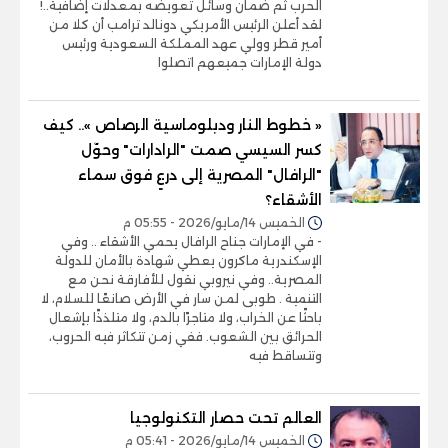
الحرب ثم ضمان وسائل تعويضه بمعدلات إضافية..!
لقد أعلن الرئيس الأمريكي دونالد ترامب أن كلا من
أمير قطر وولي عهد المملكة السعودية ورئيس
دولة الإمارات جميعهم اتصلوا
« خطوط النار ودبلوماسية الرصاص ».. كيف
كسر السيسي صمت "الرادارات" وحوّل
"الرافال" المصرية إلى درعٍ فوق سماء
الأشقاء؟
الخميس 14/مايو/2026 - 05:55 م
- في الإمارات جناح الرافال يحمي الأشقاء .. وفي
الإسكندرية ماكرون يعطي شهادة بالأمان للدولة
المصرية.. وفي نيروبي نقول للأفارقة نحن مع
التنمية . طوبى لمن سار في الأرض صانعًا للسلام، لا
باحثًا عن الخراب، ولا متاجرًا بالدم، ولا متلذذًا بإشعال
الحرائق بين الشعوب. ففي زمن تتكاثر فيه الحروب،
وتتساقط فيه
العالم تحت حصار التكنولوجيا
الخميس 14/مايو/2026 - 05:41 م