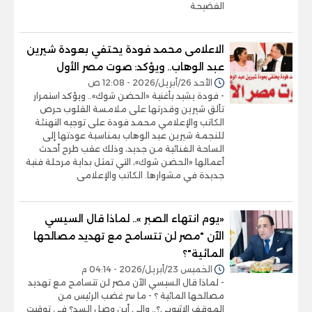
الفضيحة
الاعلامى محمد فودة يحتفي بعودة شيرين
عبد الوهاب.. ويؤكد: صوت مصر الأول
الأحد 26/أبريل/2026 - 12:08 ص
- فودة يشيد بأغنية «الحضن شوك».. ويؤكد استمرار
تألق شيرين وقدرتها على ملامسة القلوب حرص
الكاتب والإعلامي محمد فودة على توجيه التهنئة
للنجمة شيرين عبد الوهاب بمناسبة عودتها إلى
الساحة الغنائية من جديد، وذلك عقب طرح أحدث
أعمالها «الحضن شوك»، التي تمثل بداية مرحلة فنية
جديدة في مشوارها. الكاتب والإعلامى
«يوم انتهاء الصبر ».. لماذا قال السيسي
الآن "مصر لن تتسامح مع تهديد مصالحها
المائية"؟
الخميس 23/أبريل/2026 - 04:14 م
- لماذا قال السيسي الآن مصر لن تتسامح مع تهديد
مصالحها المائية ؟ - ما سر غضب الرئيس من
الموقف الإثيوبي؟.. وإلى أين وصل السد؟ في توقيت