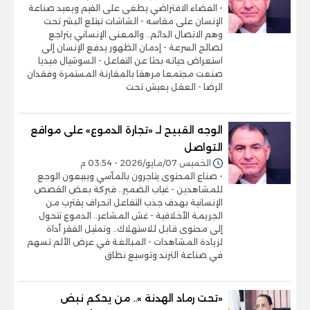
- الفضاء الافتراضي يطغى على القيم ويعيد صناعة
الإنسان على مقاسه - الشاشات تبتلع البشر تحت
وهم الاتصال الدائم.. والمعنى الإنساني يتراجع
لصالح السرعة - إدمان الظهور يدفع الإنسان إلى
استعراض حياته بحثا عن التفاعل - السوشيال ميديا
صنعت مجتمعا مرهقا بالمقارنة المستمرة وفقدان
الرضا - العقل يعيش تحت
الوجه القبيح لـ «تجارة الدموع» على مواقع
التواصل
الخميس 07/مايو/2026 - 03:54 م
- صناع المحتوى يتاجرون بالمآسي ويبيعون الوجع
للمشاهدين - غياب الضمير.. فبركة بعض القصص
الإنسانية بهدف جذب التفاعل انحراف يقترب من
الجريمة الأخلاقية - غش المشاعر.. الدموع تتحول
إلى محتوى قابل للاستهلاك.. وتمثيل الفقر أداة
لزيادة المشاهدات - المبالغة في عرض الألم تسهم
في صناعة الترند وتوسيع نطاق
«تحت رماد الهدنة ».. من يحكم نبض