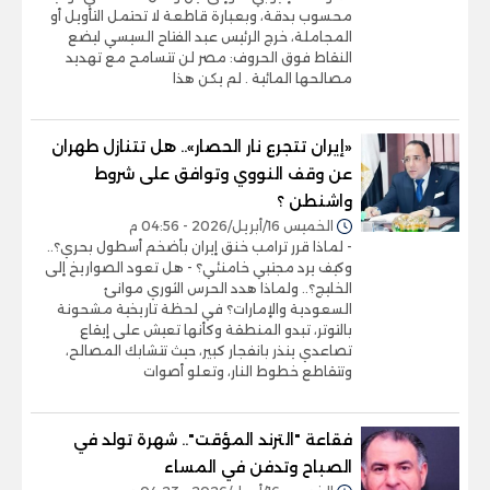
محسوب بدقة، وبعبارة قاطعة لا تحتمل التأويل أو
المجاملة، خرج الرئيس عبد الفتاح السيسي ليضع
النقاط فوق الحروف: مصر لن تتسامح مع تهديد
مصالحها المائية . لم يكن هذا
«إيران تتجرع نار الحصار».. هل تتنازل طهران
عن وقف النووي وتوافق على شروط
واشنطن ؟
الخميس 16/أبريل/2026 - 04:56 م
- لماذا قرر ترامب خنق إيران بأضخم أسطول بحري؟..
وكيف يرد مجتبي خامنئي؟ - هل تعود الصواريخ إلى
الخليج؟.. ولماذا هدد الحرس الثوري موانئ
السعودية والإمارات؟ في لحظة تاريخية مشحونة
بالتوتر، تبدو المنطقة وكأنها تعيش على إيقاع
تصاعدي ينذر بانفجار كبير، حيث تتشابك المصالح،
وتتقاطع خطوط النار، وتعلو أصوات
فقاعة "الترند المؤقت".. شهرة تولد في
الصباح وتدفن في المساء