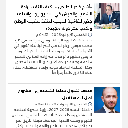
«أشم فجر الخلاص ».. كيف التقت إرادة
الشعب والجيش في "30 يونيو" واقتلعت
جذور الفاشية الدينية لتنقذ سفينة الوطن
وتكتب فجر دولة مجيدة؟
الخميس 11/يونيو/2026 - 04:31 م
- لماذا كانت الثورة لازمة؟.. ومتى قرر السيسي طرد
محمد مرسي وإخوانه من قصر الرئاسة؟ تفوح في
الأجواء رائحة 30 يونيو، حاملةً معها ذكريات يومٍ
تاريخي مشهود، توحدت فيه إرادة الملايين لتسطر
ملحمة وطنية فريدة، أعلن فيها الشعب المصري
وبكل شجاعة استرداد هويته وإنقاذ مستقبله، لتظل
هذه الذكرى دائماً رمزاً حياً
عندما تتحول خطط التنمية إلى مشروع
أمل للمستقبل
الخميس 11/يونيو/2026 - 04:03 م
- خطة التنمية 2026-2027.. رؤية مصرية لصناعة
المستقبل وسط تحديات الاقتصاد العالمي - مجلس
الشيوخ وخطة التنمية الجديدة.. خارطة طريق نحو
نمو أكثر استدامة - الاستثمار والثقة والتنمية.. ركائز