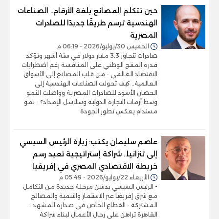
حين تتكلم المصانع بلغة الأرقام.. الصناعات
الهندسية ترسم طريقًا جديدًا للصادرات
المصرية
الخميس 30/يوليو/2026 - 06:19 م
صادرات تتجاوز 3.3 مليار دولار في ستة أشهر وتؤكد
قدرة المنتج الوطني على المنافسة رغم اضطرابات
الاقتصاد العالمي - من قلب المصانع إلى الأسواق
العالمية.. كيف تحولت الصناعات الهندسية إلى
الحصان الأسود للصادرات المصرية وواصلت النمو
وسط أزمات التجارة الدولية وسلاسل الإمداد؟ - نمو
مستدام يعكس تطور الجودة
عاصم سليمان يكتب: زيارة الرئيس السيسي
إلى تنزانيا.. شراكة إستراتيجية تعيد رسم
خريطة الاقتصادي المصري في إفريقيا
الأربعاء 22/يوليو/2026 - 05:49 م
- الرئيس السيسي يدشن مرحلة جديدة من التكامل
مع شرق إفريقيا عبر الاستثمار والتنمية والمصالح
المشتركة - القطاع الخاص في صدارة المشهد..
القاهرة تراهن على رجال الأعمال لبناء شراكة