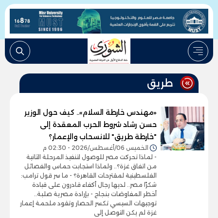
طريق
«مهندس خارطة السلام».. كيف حول الوزير
حسن رشاد شروط الحرب المعقدة إلى
"خارطة طريق" للانسحاب والإعمار؟
الخميس 06/أغسطس/2026 - 02:30 م
- لماذا تحركت مصر للوصول لتنفيذ المرحلة الثانية
من اتفاق غزة؟.. ولماذا استجابت حماس والفصائل
الفلسطينية لمقترحات القاهرة؟ - ما سر قول ترامب:
شكرًا مصر.. لديها رجال أكفاء قادرون على قيادة
أخطر المفاوضات بنجاح - بإرادة مصرية صلبة..
توجيهات السيسي تكسر الحصار وتقود ملحمة إعمار
غزة لم يكن التوصل إلى