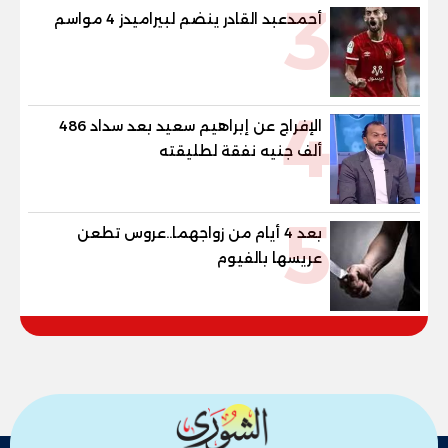
3
أحمدعبد القادر ينضم لبيراميدز 4 مواسم
4
الإفراج عن إبراهيم سعيد بعد سداد 486
ألف جنيه نفقة لطليقته
5
بعد 4 أيام من زواجهما..عروس تطعن
عريسها بالفيوم