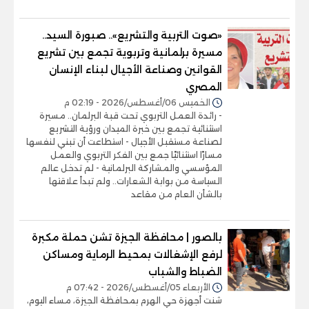
«صوت التربية والتشريع».. صبورة السيد..
مسيرة برلمانية وتربوية تجمع بين تشريع
القوانين وصناعة الأجيال لبناء الإنسان
المصري
الخميس 06/أغسطس/2026 - 02:19 م
- رائدة العمل التربوي تحت قبة البرلمان.. مسيرة
استثنائية تجمع بين خبرة الميدان ورؤية التشريع
لصناعة مستقبل الأجيال - استطاعت أن تبني لنفسها
مسارًا استثنائيًا جمع بين الفكر التربوي والعمل
المؤسسي والمشاركة البرلمانية - لم تدخل عالم
السياسة من بوابة الشعارات.. ولم تبدأ علاقتها
بالشأن العام من مقاعد
بالصور | محافظة الجيزة تشن حملة مكبرة
لرفع الإشغالات بمحيط الرماية ومساكن
الضباط والشباب
الأربعاء 05/أغسطس/2026 - 07:42 م
شنت أجهزة حي الهرم بمحافظة الجيزة، مساء اليوم،