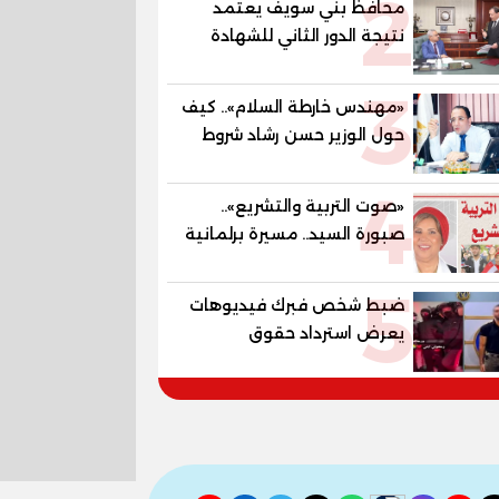
2
محافظ بني سويف يعتمد
المستقبل
نتيجة الدور الثاني للشهادة
الإعدادية العامة بنسبة
3
79.9% نظامي ...و69.55%
«مهندس خارطة السلام».. كيف
منازل.. و70.56% للمهنية ..
حول الوزير حسن رشاد شروط
و100% للصُم وضعاف السمع
الحرب المعقدة إلى "خارطة
والنور للمكفوفين
4
طريق" للانسحاب والإعمار؟
«صوت التربية والتشريع»..
صبورة السيد.. مسيرة برلمانية
وتربوية تجمع بين تشريع
5
القوانين وصناعة الأجيال لبناء
ضبط شخص فبرك فيديوهات
الإنسان المصري
يعرض استرداد حقوق
المواطنين بالقوة