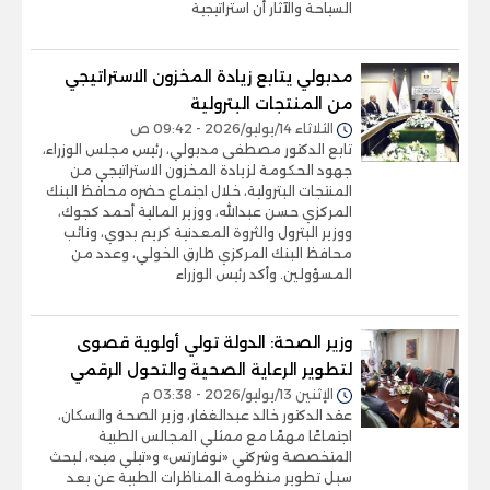
السياحة والآثار أن استراتيجية
مدبولي يتابع زيادة المخزون الاستراتيجي
من المنتجات البترولية
الثلاثاء 14/يوليو/2026 - 09:42 ص
تابع الدكتور مصطفى مدبولي، رئيس مجلس الوزراء،
جهود الحكومة لزيادة المخزون الاستراتيجي من
المنتجات البترولية، خلال اجتماع حضره محافظ البنك
المركزي حسن عبدالله، ووزير المالية أحمد كجوك،
ووزير البترول والثروة المعدنية كريم بدوي، ونائب
محافظ البنك المركزي طارق الخولي، وعدد من
المسؤولين. وأكد رئيس الوزراء
وزير الصحة: الدولة تولي أولوية قصوى
لتطوير الرعاية الصحية والتحول الرقمي
الإثنين 13/يوليو/2026 - 03:38 م
عقد الدكتور خالد عبدالغفار، وزير الصحة والسكان،
اجتماعًا مهمًا مع ممثلي المجالس الطبية
المتخصصة وشركتي «نوفارتس» و«تيلي ميد»، لبحث
سبل تطوير منظومة المناظرات الطبية عن بعد