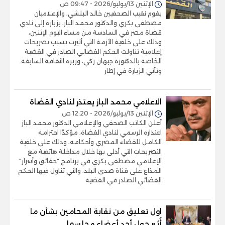
الإثنين 13/يوليو/2026 - 09:47 ص
يقوم نقيب الصحفيين خالد البلشي، والإعلاميان
مصطفى بكري والدكتور محمد الباز، بزيارة إلى نادي
قضاة مصر في السادسة من مساء اليوم الإثنين،
وذلك على خلفية الأزمة التي أثيرت بسبب تصريحات
إعلامية تناولت الحكم القضائي الصادر في القضية
الخاصة بالدكتورة جيهان زكي، وزيرة الثقافة السابقة.
وتأتي الزيارة في إطار
الاعلامي محمد الباز يعتذر لنادي القضاة
الإثنين 13/يوليو/2026 - 12:20 ص
أعلن الكاتب الصحفي والإعلامي الدكتور محمد الباز
اعتذاره الرسمي لنادي القضاة، مؤكدًا احترامه
الكامل للقضاء المصري وأحكامه، وذلك على خلفية
التصريحات التي أدلى بها خلال مداخلة هاتفية مع
الإعلامي مصطفى بكري في برنامج "حقائق وأسرار"
المذاع على قناة صدى البلد، والتي تناول فيها الحكم
القضائي الصادر في القضية
اول تعليق من نقابة المحامين بشأن ما
أُثير حول أحد أعضاء مجلسها