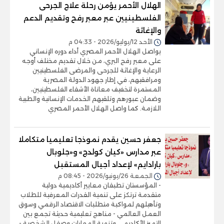
الهلال الأحمر يؤمن رحلة علاج الجرحى
الفلسطينيين عبر معبر رفح وتقديم الدعم
والإغاثة
الأحد 12/يوليو/2026 - 04:33 م
يواصل الهلال الأحمر المصري أداء دوره الإنساني
على معبر رفح البري، من خلال تقديم مختلف أوجه
الرعاية والإغاثة للجرحى والمرضى الفلسطينيين
ومرافقيهم، في إطار جهود الدولة المصرية
المستمرة لتخفيف معاناة الأشقاء الفلسطينيين،
وضمان عبورهم وتلقيهم الخدمات الإنسانية والطبية
اللازمة. كما واصل الهلال الأحمر المصري
جعفر حسين يقدم نموذجا تعليميا متكاملا
عبر مدارس «كيان كولدج» و«جلوبال
بارادايم» لإعداد أجيال المستقبل
الجمعة 26/يونيو/2026 - 08:45 م
- المؤسستان تطبقان معايير أكاديمية دولية
متقدمة ترتكز على تنمية القدرات المعرفية للطلاب
وتأهيلهم لمواكبة متطلبات الاقتصاد الرقمي وسوق
العمل العالمي - مناهج تعليمية حديثة تجمع بين
التميز الأكاديمي وتنمية المهارات وصقل الشخصية -