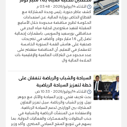
محطتين لتحلية المياه بـ1.6 مليار دولار
الثلاثاء 14/يوليو/2026 - 03:48 م
كشف عاطر حنورة، رئيس وحدة المشاركة مع
القطاع الخاص بوزارة المالية، عن استعدادات
الحكومة لطرح مناقصة محدودة خلال الأسابيع
المقبلة لتنفيذ مشروعين لتحلية مياه البحر في
محافظتي بورسعيد والسويس، باستثمارات إجمالية
تصل إلى 1.6 مليار دولار. وأضاف في تصريحات
صحفية على هامش القمة السنوية الخامسة
للاستثمار في التعليم، أن المناقصة ستقتصر على
عدد محدود من الشركات العالمية والإقليمية ذات
الملاءة المالية وال
السياحة والشباب والرياضة تتفقان على
خطة لتعزيز السياحة الرياضية
الثلاثاء 14/يوليو/2026 - 10:33 ص
بحث شريف فتحي، وزير السياحة والآثار، مع جوهر
نبيل، وزير الشباب والرياضة، سبل تعزيز التعاون
المشترك بين الوزارتين لدعم السياحة الرياضية،
والاستفادة من المنشآت الرياضية والشبابية في
جذب البطولات والمعسكرات والفعاليات الدولية، بما
يسهم في تنويع المنتج السياحي المصري. وأكد وزير