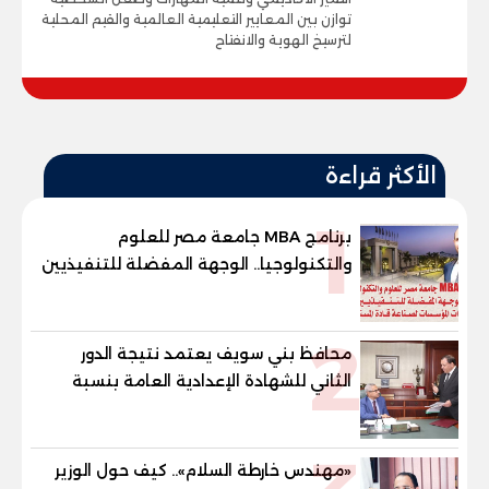
توازن بين المعايير التعليمية العالمية والقيم المحلية
لترسيخ الهوية والانفتاح
الأكثر قراءة
1
برنامج MBA جامعة مصر للعلوم
والتكنولوجيا.. الوجهة المفضلة للتنفيذيين
وقيادات المؤسسات لصناعة قادة
المستقبل
2
محافظ بني سويف يعتمد نتيجة الدور
الثاني للشهادة الإعدادية العامة بنسبة
79.9% نظامي ...و69.55% منازل.. و70.56%
للمهنية .. و100% للصُم وضعاف السمع
والنور للمكفوفين
«مهندس خارطة السلام».. كيف حول الوزير