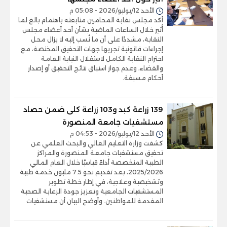
الأحد 12/يوليو/2026 - 05:08 م
أكد مجلس نقابة المحامين متابعته باهتمام بالغ لما
أُثير خلال الساعات الماضية بشأن أحد أعضاء مجلس
النقابة، مشددًا على أن ما نُسب إليه لا يزال محل
إجراءات قانونية تجريها جهات التحقيق المختصة، مع
احترام النقابة الكامل لاستقلال النيابة العامة
والقضاء، وعدم جواز استباق نتائج التحقيق أو إصدار
أحكام مسبقة.
139 زراعة كبد و103 زراعة كلى ضمن حصاد
مستشفيات جامعة المنصورة
الأحد 12/يوليو/2026 - 04:53 م
كشفت وزارة التعليم العالي والبحث العلمي عن
تحقيق مستشفيات جامعة المنصورة والمراكز
الطبية المتخصصة أداءً قياسيًا خلال العام المالي
2025/2026، بعد تقديم نحو 7.5 مليون خدمة طبية
وتشخيصية وعلاجية، في إطار خطة تطوير
المستشفيات الجامعية وتعزيز جودة الرعاية الصحية
المقدمة للمواطنين. وأوضح البيان أن مستشفيات