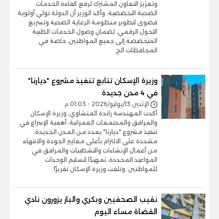
وتعزيز التعاون المشترك لرفع كفاءة الخدمات
الصحية التخصصية. وأكد الوزير أن الدولة تولي أولوية
قصوى لتطوير منظومة الرعاية الصحية وتسريع
التحول الرقمي، لضمان وصول الخدمات الطبية
المتخصصة إلى جميع المواطنين، خاصة في
المحافظات الح
وزيرة الإسكان تتابع تنفيذ مشروع "ديارنا"
في 4 مدن جديدة
الإثنين 13/يوليو/2026 - 01:03 م
أكدت المهندسة راندة المنشاوي، وزيرة الإسكان
والمرافق والمجتمعات العمرانية، أهمية الإسراع في
تنفيذ مشروع "ديارنا" بعدد من المدن الجديدة،
مشددة على الالتزام بأعلى معايير الجودة والانتهاء
من أعمال الإنشاءات والتشطيبات والمرافق في
المواعيد المحددة، تمهيدًا لتسليم الوحدات
للمواطنين. وتلقت وزيرة الإسكان تقريرًا
نقيب الصحفيين وبكري والباز يزورون نادي
القضاة مساء اليوم