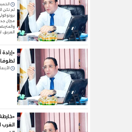
الخميس 09/يوليو/2026 
لم تكن ا
بروتوكولي
ميزان جدي
والمتربصي
العريق، 
«إرادة
لطوفان
الأربعاء 01/يوليو/2026 - 0
«خارطة
الغرب ا