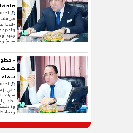
قلعة ل
الخميس 21/مايو/2026 -
من قلب ال
«الدلتا ا
والقدرة 
جديد، أو م
سياسيًا واق
« خطوط
صمت "ال
سماء ا
الخميس 14/مايو/2026 -
- في الإم
شهادة بال
. طوبى لمن
ولا متلذذ
وتتساقط 