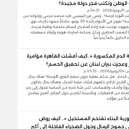
الوطن وتكتب فجر دولة مجيدة؟
- 04:31 م
انت الثورة لازمة؟.. ومتى قرر السيسي طرد محمد مرسي وإخوانه من
قصر الرئاسة؟ تفوح في الأجواء رائحة 30 يونيو، حاملةً معها ذكريات يومٍ
هود، توحدت فيه إرادة الملايين لتسطر ملحمة وطنية فريدة،
ا الشعب المصري وبكل شجاعة استرداد هويته وإنقاذ مستقبله،
لذكرى دائماً رمزاً حياً
 الدم المكسورة »..كيف أفشلت القاهرة مؤامرة
 وعجزت نيران لبنان عن تحقيق الحسم؟
- 03:25 م
لدمار.. هل تحكم عقلية نيرون مصير الشرق الأوسط؟ هناك رجال
التاريخ تاركين خلفهم قرارات مثيرة للجدل، وهناك رجال يتركون
وبًا وأزمات وانقسامات، لكن فئة نادرة من الساسة تتحول إلى رمز
ملة من الاضطراب. وبالنسبة لكثيرين حول العالم، أصبح بنيامين
حدًا من هؤلاء.
رية البناء تقتحم المستحيل ».. كيف روض
جموح الرمال وحول الصحراء القاحلة إلى أكبر