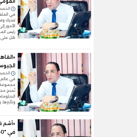
القومي
الخميس 25/يونيو/2026 
في الملفا
تتحرك وفق
الأمور إل
رئيس المخ
ظل على م
«القاهر
الجيوس
الخميس 18/يونيو/2026 
في عالم ي
مجموعة ال
تُمنح مجا
الدبلوما
وتأثيرها،
«أشم ف