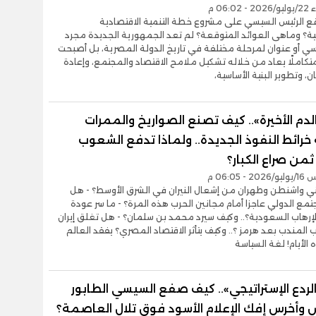
06:0 م
قع الرئيس السيسي على مشروع خطة التنمية الاقتصادية
ية؟ وماهى العوائد المتوقعة؟ لم تعد الجمهورية الجديدة مجرد
ي أو عنوان لمرحلة مختلفة في تاريخ الدولة المصرية، بل أصبحت
تكاملًا يعاد من خلاله تشكيل ملامح الاقتصاد والمجتمع، وإعادة
ان، وتطوير البنية الأساسية،
الدم الأخيرة».. كيف تصنع الصواريخ والممرات
 خرائط النفوذ الجديدة.. ولماذا تدفع الشعوب
من صراع الكبار؟
- 06:05 م
ني واشنطن وطهران من إشعال النيران في الشرق الأوسط؟ - هل
مع الدولي عاجزا أمام مجانين الحرب هذه المرة؟ - ما سر عودة
لإرهاب السعودية؟.. وكيف سيرد محمد بن سلمان؟ - هل تغلق إيران
المندب بعد هرمز ؟.. وكيف يتأثر الاقتصاد المصري؟ يفقد العالم
الأيام! لغة السياسة
ردع الإستراتيجي».. كيف صفع السيسي الطابور
 وأخرس إفك الإعلام الأسود فوق تلال العاصمة؟