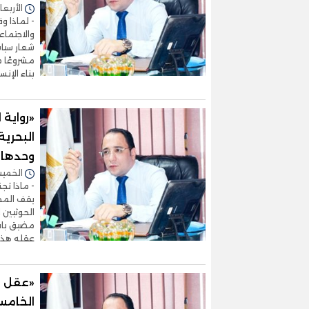
الأربعاء 22/يوليو/2026 - 2
- لماذا و
والاجتماع
شعار سياس
مشروعًا م
بناء الإنس
«رواية 
البحرية
وحدها ث
الخميس 16/يوليو/2026 
- ماذا تج
يقف المجت
الحوثيين 
مضيق باب 
عقله هذه 
«عقل ال
الخامس