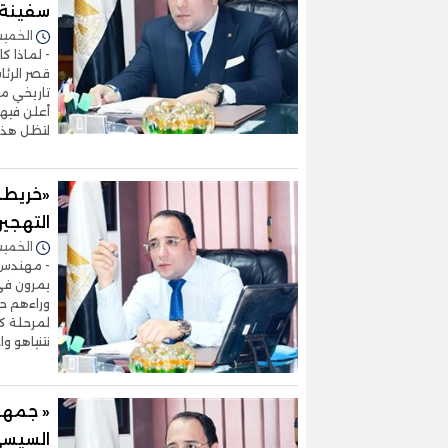
سفينة 
الخميس 11/يونيو/2026 
- لماذا ك
تاريخي مش
أعلن فيه
لتظل هذه ا
«خريطة
التهجير
الخميس 04/يونيو/2026 
- مهندس ا
يمرون في 
وراءهم حر
لمرحلة كا
نتنياهو وا
« جمهو
السيسي 