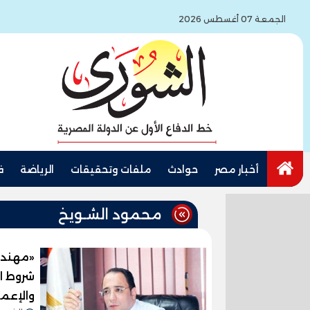
الجمعة 07 أغسطس 2026
أخبار مصر
حوادث
ملفات وتحقيقات
الرياضة
ف
محمود الشـويخ
«مهندس
شروط ا
والإعما