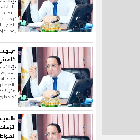
الخميس 06/أغسطس/2026 
- لماذا ت
استجابت ح
ترامب: شك
بنجاح - ب
إعمار غزة
«جـهنــ
خامنئي 
الخميس 30/يوليو/2026 
- مفاوضا
جولة ثاني
بالخيط الر
هشّ فوق 
تعيد طرح
«السيس
الأزمات
المواط