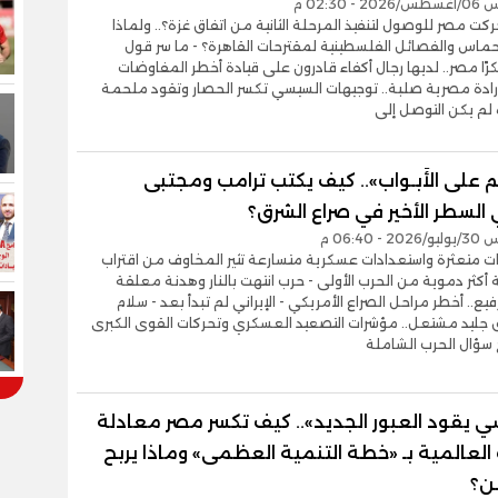
- 02:30 م
حركت مصر للوصول لتنفيذ المرحلة الثانية من اتفاق غزة؟.. ولماذا
ماس والفصائل الفلسطينية لمقترحات القاهرة؟ - ما سر قول
رًا مصر.. لديها رجال أكفاء قادرون على قيادة أخطر المفاوضات
إرادة مصرية صلبة.. توجيهات السيسي تكسر الحصار وتقود ملحمة
 لم يكن التوصل إلى
م على الأَبـواب».. كيف يكتب ترامب ومجتبى
السطر الأخير في صراع الشرق؟
- 06:40 م
ت متعثرة واستعدادات عسكرية متسارعة تثير المخاوف من اقتراب
ة أكثر دموية من الحرب الأولى - حرب انتهت بالنار وهدنة معلقة
فيع.. أخطر مراحل الصراع الأمريكي - الإيراني لم تبدأ بعد - سلام
جليد مشتعل.. مؤشرات التصعيد العسكري وتحركات القوى الكبرى
 سؤال الحرب الشاملة
ي يقود العبور الجديد».. كيف تكسر مصر معادلة
 العالمية بـ «خطة التنمية العظمى» وماذا يربح
ن؟