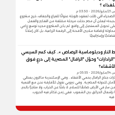
لغذاء ؟
 03:50 م
صحراء التي ظلت لعقود طويلة عنوانًا للفراغ والجفاف، خرج مشروع
لجديدة» ليعلن أن مصر دخلت مرحلة مختلفة من التفكير والفعل
على تحويل المستحيل إلى واقع. لم يكن المشروع مجرد توسع زراعي
حاولة لإضافة ملايين الأفدنة إلى الرقعة الزراعية، بل كان إعلانًا
تصاديًا وإستراتيجيًا
 النار ودبلوماسية الرصاص ».. كيف كسر السيسي
رادارات" وحوّل "الرافال" المصرية إلى درعٍ فوق
لأشقاء؟
 05:55 م
ارات جناح الرافال يحمي الأشقاء .. وفي الإسكندرية ماكرون يعطي
أمان للدولة المصرية.. وفي نيروبي نقول للأفارقة نحن مع التنمية
 سار في الأرض صانعًا للسلام، لا باحثًا عن الخراب، ولا متاجرًا بالدم،
ًا بإشعال الحرائق بين الشعوب. ففي زمن تتكاثر فيه الحروب،
فيه