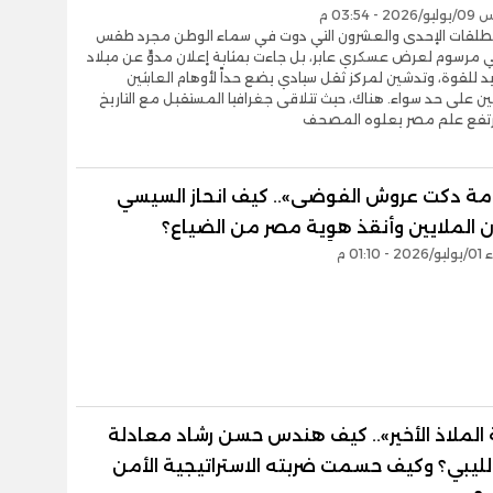
- 03:54 م
لطلقات الإحدى والعشرون التي دوت في سماء الوطن مجرد طقس
 مرسوم لعرض عسكري عابر، بل جاءت بمثابة إعلان مدوٍّ عن ميلاد
د للقوة، وتدشين لمركز ثقل سيادي يضع حداً لأوهام العابثين
ن على حد سواء. هناك، حيث تتلاقى جغرافيا المستقبل مع التاريخ
ارتفع علم مصر يعلوه المصحف
 أمة دكت عروش الفوضى».. كيف انحاز السيسي
 الملايين وأنقذ هوِية مصر من الضياع؟
01:1 م
 الملاذ الأخير».. كيف هندس حسن رشاد معادلة
لليبي؟ وكيف حسمت ضربته الاستراتيجية الأمن