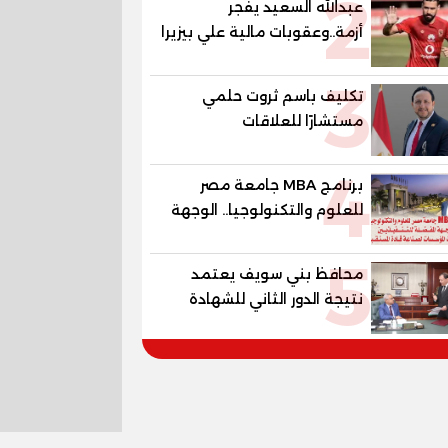
2
عبدالله السعيد يفجر
أزمة..وعقوبات مالية علي بيزيرا
وبانزا
3
تكليف باسم ثروت حلمي
مستشارًا للعلاقات
الدبلوماسية وعضوًا بالهيئة
4
الاستشارية العليا لمنظمة
برنامج MBA جامعة مصر
«جاد جمينت يوإن»
للعلوم والتكنولوجيا.. الوجهة
المفضلة للتنفيذيين وقيادات
5
المؤسسات لصناعة قادة
محافظ بني سويف يعتمد
المستقبل
نتيجة الدور الثاني للشهادة
الإعدادية العامة بنسبة
79.9% نظامي ...و69.55%
منازل.. و70.56% للمهنية ..
و100% للصُم وضعاف السمع
والنور للمكفوفين