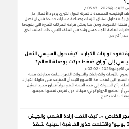
؟
- 05:47 م
ت الإقليمية المعقدة لا تتحرك الدول الكبرى بردود الأفعال، بل
 رؤية تحاول استباق الأزمات وصناعة مسارات جديدة قبل أن تصل
ى نقطة اللاعودة. ومن هنا يمكن قراءة التحركات الأخيرة التي يقودها
ابرات العامة اللواء حسن رشاد في الملف الليبي، ذلك الملف الذي
دار أكثر من
ة تقود توازنات الكبار ».. كيف حول السيسي الثقل
ياسي إلى أوراق ضغط حركت بوصلة العالم؟
- 03:02 م
موج بالأزمات والصراعات والتحولات الكبرى، جاءت مداولات قمة
سبع التي عُقدت هذا الأسبوع لتثبت أن المقاعد على طاولة الكبار لا
ملة، وأن الدعوات إلى هذه القمة الأهم دولياً تتجاوز مجرد التمثيل
سي أو الحضور البروتوكولي؛ فهناك دول تفرض نفسها بحجمها
 وهناك قادة يصبح
جر الخلاص ».. كيف التقت إرادة الشعب والجيش
في "30 يونيو" واقتلعت جذور الفاشية الدينية لتنقذ