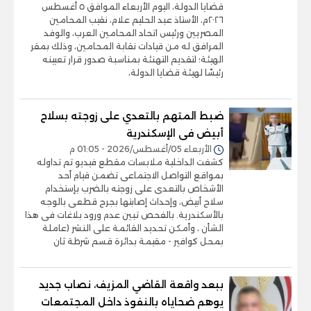
قضايا الدولة، اليوم الأربعاء الموافق ٥ أغسطس
٢٠٢٦م، الأستاذ عبد الحليم علام، نقيب المحامين
المصريين ورئيس اتحاد المحامين العرب، والوفد
المرافق له من قيادات نقابة المحامين، وذلك بمقر
الهيئة؛ لتقديم التهنئة بمناسبة صدور قرار تعيينه
رئيسًا لهيئة قضايا الدولة،
ضبط المتهم بالتعدي على زوجته بسلاح
أبيض فى الإسكندرية
الأربعاء 05/أغسطس/2026 - 01:05 م
كشفت الداخلية ملابسات مقطع فيديو تم تداوله
بمواقع التواصل الاجتماعى تضمن قيام أحد
الأشخاص بالتعدى على زوجته بالضرب بإستخدام
سلاح أبيض، وإحداث إصابتها بجرح قطعى بالوجه
بالأسكندرية. بالفحص تبين عدم ورود بلاغات فى هذا
الشأن ، وأمكن تحديد القائمة على النشر (عاملة
بمحل كوافير - مقيمة بدائرة قسم شرطة ثان
ببعد واقعة القاضي المزيف، نصاب جديد
يوهم ضحاياه بالنفوذ داخل المجتمعات