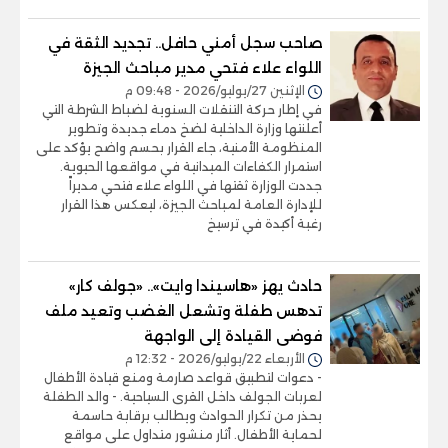
صاحب سجل أمني حافل.. تجديد الثقة في
اللواء علاء فتحي مدير مباحث الجيزة
الإثنين 27/يوليو/2026 - 09:48 م
في إطار حركة التنقلات السنوية لضباط الشرطة التي
أعلنتها وزارة الداخلية لضخ دماء جديدة وتطوير
المنظومة الأمنية، جاء القرار بحسم واضح يؤكد على
استمرار الكفاءات الميدانية في مواقعها الحيوية.
جددت الوزارة ثقتها في اللواء علاء فتحي مديراً
للإدارة العامة لمباحث الجيزة، ليعكس هذا القرار
رغبة أكيدة في ترسيخ
حادث يهز «هاسيندا وايت».. «جولف كار»
تدهس طفلة وتشعل الغضب وتعيد ملف
فوضى القيادة إلى الواجهة
الأربعاء 22/يوليو/2026 - 12:32 م
- دعوات لتطبيق قواعد صارمة ومنع قيادة الأطفال
لعربات الجولف داخل القرى السياحية. - والد الطفلة
يحذر من تكرار الحوادث ويطالب برقابة حاسمة
لحماية الأطفال. أثار منشور متداول على مواقع