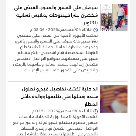
يحرضان على الفسق والفجور.. القبض على
شخصين نشرا فيديوهات بملابس نسائية
بأكتوبر
الثلاثاء 04/أغسطس/2026 - 08:06 م
تمكنت الأجهزة الأمنية من القبض على شخصين
نشرا فيديوهات تحرض على الفسق والفجور بأكتوبر.
وقد رصدت الإدارة العامة لحماية الآداب بقطاع
الشرطة المتخصصة قيام (شخصين) بنشر مقاطع
فيديو على صفحاتهما بمواقع التواصل الاجتماعى
تتضمن إرتدائهما ملابس نسائية وقيامهما بالرقص
والتحريض على الفجور. عقب تقنين الإجراءات
الداخلية تكشف تفاصيل فيديو تطاول
سيدة ونجلها على طليقها ووالده داخل
المطار
الثلاثاء 04/أغسطس/2026 - 02:51 م
كشفت الأجهزة الأمنية بوزارة الداخلية، ملابسات
منشور مدعوم بمقطع فيديو تم تداوله عبر مواقع
التواصل الاجتماعي، تضمن قيام إحدى السيدات
بالتعدي على طليقها بالسب بألفاظ خادشة للحياء،