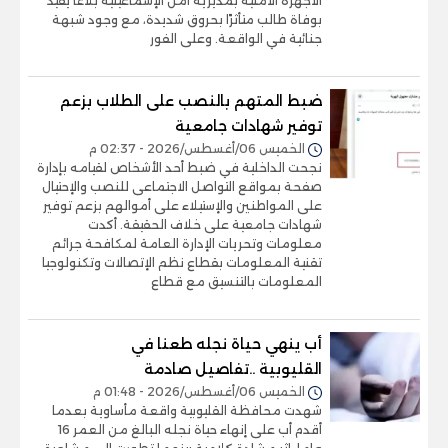
الأجهزة الأمنية بمديرية أمن الإسماعيلية بلاغًا يفيد
بوفاة طالب متأثرًا بحروق شديدة، مع وجود شبهة
جنائية في الواقعة. وعلى الفور
ضبط المتهم بالنصب على الطلاب بزعم
توفير شهادات جامعية
الخميس 06/أغسطس/2026 - 02:37 م
نجحت الداخلية في ضبط أحد الأشخاص لقيامه بإدارة
صفحة بمواقع التواصل الاجتماعى للنصب والإحتيال
على المواطنين والإستيلاء على أموالهم بزعم توفير
شهادات جامعية على خلاف الحقيقة. أكدت
معلومات وتحريات الإدارة العامة لمكافحة جرائم
تقنية المعلومات بقطاع نظم الإتصالات وتكنولوجيا
المعلومات بالتنسيق مع قطاع
أب ينهي حياة نجله طعنا في
القليوبية ..تفاصيل صادمة
الخميس 06/أغسطس/2026 - 01:48 م
شهدت محافظة القليوبية واقعة مأساوية بعدما
أقدم أب على إنهاء حياة نجله البالغ من العمر 16