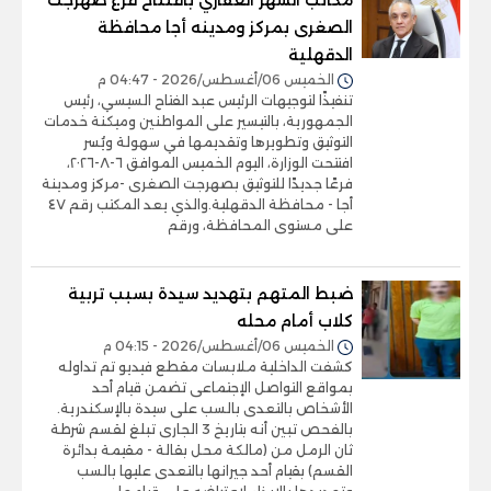
مكاتب الشهر العقاري بافتتاح فرع صهرجت
الصغرى بمركز ومدينه أجا محافظة
الدقهلية
الخميس 06/أغسطس/2026 - 04:47 م
تنفيذًا لتوجيهات الرئيس عبد الفتاح السيسي، رئيس
الجمهورية، بالتيسير على المواطنين وميكنة خدمات
التوثيق وتطويرها وتقديمها في سهولة ويُسر
افتتحت الوزارة، اليوم الخميس الموافق ٦-٨-٢٠٢٦،
فرعًا جديدًا للتوثيق بصهرجت الصغرى -مركز ومدينة
أجا - محافظة الدقهلية.والذي يعد المكتب رقم ٤٧
على مستوى المحافظة، ورقم
ضبط المتهم بتهديد سيدة بسبب تربية
كلاب أمام محله
الخميس 06/أغسطس/2026 - 04:15 م
كشفت الداخلية ملابسات مقطع فيديو تم تداوله
بمواقع التواصل الإجتماعى تضمن قيام أحد
الأشخاص بالتعدى بالسب على سيدة بالإسكندرية.
بالفحص تبين أنه بتاريخ 3 الجارى تبلغ لقسم شرطة
ثان الرمل من (مالكة محل بقالة - مقيمة بدائرة
القسم) بقيام أحد جيرانها بالتعدى عليها بالسب