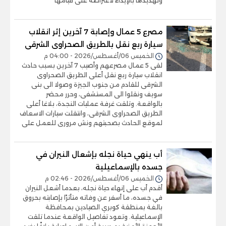
وتهديدها بالإيذاء لاعتراضه على قيامها
مصرع 5 عمال وإصابة 7 آخرين إثر انقلاب
سيارة ربع نقل بالطريق الصحراوى الشرقى
الخميس 06/أغسطس/2026 - 04:00 م
لقى 5 عمال مصرعهم وأصيب 7 آخرين بسبب حادث
انقلاب سيارة ربع نقل أعلى الطريق الصحراوى
الشرقى للقادم من جنوب الجيزة وصولا الى بنى
سويف ونقلوا الى المستشفى، وحرر محضر
بالواقعة. وتلقت غرفة عمليات النجدة، بلاغا أعلى
الطريق الصحراوى الشرقى، وانتقلت سيارات الاسعاف
لموقع الحادث بصحبتهم ونش مرورى للعمل على
أب ينهي حياة نجله بإشعال النيران في
جسده بالإسماعيلية
الخميس 06/أغسطس/2026 - 02:46 م
أقدم أب على إنهاء حياة نجله، بعدما أشعل النيران
في جسده، ما أسفر عن وفاته متأثرًا بإصابته بحروق
بالغة بمنطقة كوبري الصيادين بمحافظة
الإسماعيلية. وتعود تفاصيل الواقعة عندما تلقت