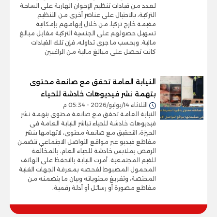
لعدد من قيادات تنظيم الإخوان الهاربة على الساحة
التركية، بالاحتيال على عناصر أخرى من التنظيم
مقيمة خارج تركيا، من خلال إيهامهم بإمكانية
تسهيل حصولهم على الجنسية التركية مقابل مبالغ
مالية. وبحسب ما جرى تداوله، فإن تلك القيادات
كانت تحصل على مبالغ مالية من الراغبين
النيابة العامة تحقق مع صانعة محتوى
بتهمة نشر فيديوهات خادشة للحياء
الثلاثاء 14/يوليو/2026 - 05:34 م
النيابة العامة تحقق مع صانعة محتوى بتهمة نشر
فيديوهات خادشة للحياء تباشر النيابة العامة فى
الجيزة، التحقيق مع صانعة محتوى، لاتهامها بنشر
مقاطع فيديو عبر مواقع التواصل الاجتماعي تتضمن
الرقص بملابس خادشة للحياء العام، بالمخالفة
للقيم المجتمعية. أمرت النيابة بالتحفظ على الهاتف
المحمول المضبوط لفحصه بمعرفة الجهات الفنية
المختصة، وتفريغ محتوياته وبيان ما يتضمنه من
مقاطع مصورة أو رسائل أو أدلة رقمية،