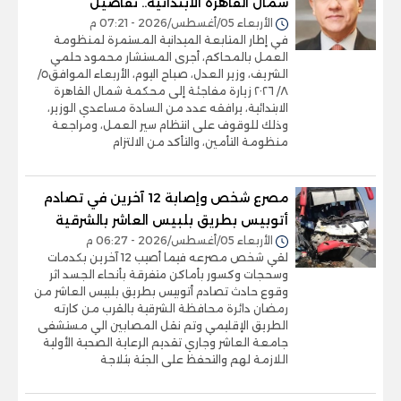
شمال القاهرة الابتدائية.. تفاصيل
الأربعاء 05/أغسطس/2026 - 07:21 م
في إطار المتابعة الميدانية المستمرة لمنظومة
العمل بالمحاكم، أجرى المستشار محمود حلمي
الشريف، وزير العدل، صباح اليوم، الأربعاء الموافق٥/
٨/ ٢٠٢٦ زيارة مفاجئة إلى محكمة شمال القاهرة
الابتدائية، يرافقه عدد من السادة مساعدي الوزير،
وذلك للوقوف على انتظام سير العمل، ومراجعة
منظومة التأمين، والتأكد من الالتزام
مصرع شخص وإصابة 12 آخرين في تصادم
أتوبيس بطريق بلبيس العاشر بالشرقية
الأربعاء 05/أغسطس/2026 - 06:27 م
لقي شخص مصرعه فيما أصيب 12 آخرين بكدمات
وسحجات وكسور بأماكن متفرقة بأنحاء الجسد اثر
وقوع حادث تصادم أتوبيس بطريق بلبيس العاشر من
رمضان دائرة محافظة الشرقية بالقرب من كارته
الطريق الإقليمي وتم نقل المصابين الي مستشفى
جامعة العاشر وجاري تقديم الرعاية الصحية الأولية
اللازمة لهم والتحفظ على الجثة بثلاجة