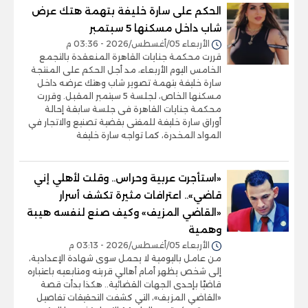
الحكم على سارة خليفة بتهمة هتك عرض
شاب داخل مسكنها 5 سبتمبر
الأربعاء 05/أغسطس/2026 - 03:36 م
قررت محكمة جنايات القاهرة المنعقدة بالتجمع
الخامس اليوم الأربعاء، مد أجل الحكم على المنتجة
سارة خليفة بتهمة تصوير شاب وهتك عرضه داخل
مسكنها الخاص، لجلسة 5 سبتمبر المقبل. وقررت
محكمة جنايات القاهرة فى جلسة سابقة إحالة
أوراق سارة خليفة للمفتى بقضية تصنيع والاتجار في
المواد المخدرة، كما تواجه سارة خليفة
«استأجرت عربية وحراس.. وقلت لأهلي إني
قاضي».. اعترافات مثيرة تكشف أسرار
«القاضي المزيف» وكيف صنع لنفسه هيبة
وهمية
الأربعاء 05/أغسطس/2026 - 03:13 م
من عامل باليومية لا يحمل سوى شهادة الإعدادية،
إلى شخص يظهر أمام أهالي قريته ومتابعيه باعتباره
قاضيًا بإحدى الجهات القضائية.. هكذا بدأت قصة
«القاضي المزيف»، التي كشفت التحقيقات تفاصيل