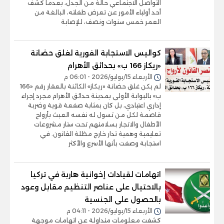
التواصل الاجتماعي حالة من الجدل، بعدما كشف
أحد أولياء الأمور عن تعرض طفلته، البالغة من
العمر خمس سنوات ونصف، للإصابة
كواليس الاستجابة الفورية لغلق حضانة
«ريكاز 166 ب» بحدائق الأهرام
الأربعاء 15/يوليو/2026 - 06:01 م
لم يكن غلق حضانة «ريكاز» الكائنة بالعقار رقم «166
ب» بالبوابة الأولى بمدينة حدائق الأهرام مجرد إجراء
إداري اعتيادي، بل كان بمثابة صفعة قوية وضربة
قاصمة لكل من تسول له نفسه العبث بأرواح
الأطفال والاتجار بسلامتهم تحت ستار مشروعات
تعليمية وهمية تدار خارج مظلة القانون. في
استجابة وصفت بأنها الأسرع والأكثر
اتهامات لقيادات إخوانية هاربة في تركيا
بالاحتيال على عناصر التنظيم مقابل وعود
بالحصول على الجنسية
الأربعاء 15/يوليو/2026 - 04:11 م
كشفت معلومات متداولة عن اتهامات موجهة