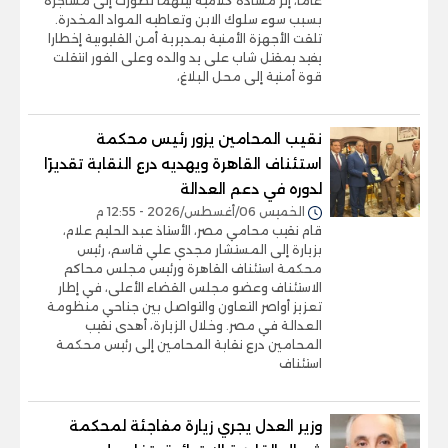
عاما، إثر مشادة كلامية بينهما تطورت إلى مشاجرة
بسبب سوء سلوك الابن وتعاطيه المواد المخدرة.
تلقت الأجهزة الأمنية بمديرية أمن القليوبية إخطارا
يفيد بمقتل شاب على يد والده وعلى الفور انتقلت
قوة أمنية إلى محل البلاغ،
نقيب المحامين يزور رئيس محكمة
استئناف القاهرة ويهديه درع النقابة تقديرًا
لدوره في دعم العدالة
الخميس 06/أغسطس/2026 - 12:55 م
قام نقيب محامي مصر، الأستاذ عبد الحليم علام،
بزيارة إلى المستشار مجدي علي قاسم، رئيس
محكمة استئناف القاهرة ورئيس مجلس محاكم
الاستئناف وعضو مجلس القضاء الأعلى، في إطار
تعزيز أواصر التعاون والتواصل بين جناحي منظومة
العدالة في مصر. وخلال الزيارة، أهدى نقيب
المحامين درع نقابة المحامين إلى رئيس محكمة
استئناف
وزير العدل يجري زيارة مفاجئة لمحكمة