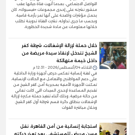
التواصل الاجتماعي، بعدما أنهت فتاة حياتها عقب
منشور نشرته على إحدى مجموعات «فيسبوك»، كان
يحمل مؤشرات واضحة على أنها تمر بأزمة قاسية.
وبحسب ما جرى تداوله، نشرت الفتاة تدوينة تطلب
خلالها معلومات عن مادة شديدة الخطورة،
خلال حملة لإزالة الإشغالات، شرطة كفر
الشيخ تتدخل لإنقاذ سيدة مريضة من
داخل خيمة متهالكة
الثلاثاء 04/أغسطس/2026 - 12:31 م
في لفتة إنسانية تعكس حرص أجهزة وزارة الداخلية
على دعم المواطنين والتعامل مع الحالات الإنسانية،
تمكنت الأجهزة الأمنية بمديرية أمن كفر الشيخ من
تقديم المساعدة لإحدى السيدات التي كانت تعاني
من حالة مرضية، وذلك أثناء تنفيذ حملة مكبرة لإزالة
الإشغالات بنطاق دائرة قسم شرطة أول كفر الشيخ.
وخلال مباشرة القوات
استجابة إنسانية من أمن القاهرة، نقل
مسن مريض للمستشفى بعد تعذر حركته