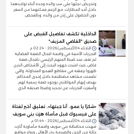
وتحريض نجلها على سب والده وجده أثناء تواجدهما
داخل أحد المطارات، مع الزعم بتمكنهما من السفر
دون الحصول على إذن من والده. وبالفحص
الداخلية تكشف تفاصيل القبض على
صديق "القاضي المزيف"
الثلاثاء 04/أغسطس/2026 - 02:24 م
التحريات الأمنية في واقعة انتحال الصفة القضائية
لم تقف عند ضبط المتهم الرئيسي بانتحال صفة
قاض، حيث امتدت جهود البحث إلى الأشخاص الذين
ظهروا برفقته في مقاطع الفيديو المتداولة، والتي
تضمنت مشاهد مصطنعة داخل إحدى المحاكم
بهدف إيهام المواطنين بوجود صفة رسمية لهم.
وأسفرت التحريات عن تحديد وضبط صديقه الذي
«شكرًا يا عمو.. أنا جبتها».. تعليق أخير لفتاة
على فيسبوك قبل مأساة هزت بني سويف
الثلاثاء 04/أغسطس/2026 - 01:44 م
شهدت محافظة بني سويف واقعة مأساوية أثارت
حالة من الحزن والصدمة بين الأهالي ورواد مواقع