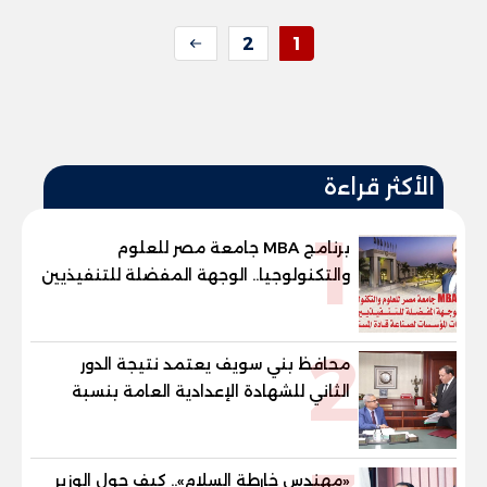
2
1
الأكثر قراءة
1
برنامج MBA جامعة مصر للعلوم
والتكنولوجيا.. الوجهة المفضلة للتنفيذيين
وقيادات المؤسسات لصناعة قادة
المستقبل
2
محافظ بني سويف يعتمد نتيجة الدور
الثاني للشهادة الإعدادية العامة بنسبة
79.9% نظامي ...و69.55% منازل.. و70.56%
للمهنية .. و100% للصُم وضعاف السمع
والنور للمكفوفين
«مهندس خارطة السلام».. كيف حول الوزير