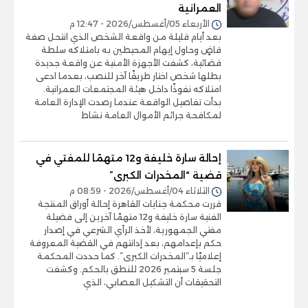
العمرانية
الأربعاء 05/أغسطس/2026 - 12:47 م
بعد أيام قليلة من واقعة الشخص الذي انتحل صفة
قاضٍ وحاول إيهام المحيطين به بامتلاكه سلطة
قضائية، كشفت الأجهزة الأمنية عن واقعة جديدة
بطلها شخص اختار طريقًا آخر للنصب، بعدما ادعى
امتلاكه نفوذًا داخل هيئة المجتمعات العمرانية.
بدأت تفاصيل الواقعة عندما رصدت الإدارة العامة
لمكافحة جرائم الأموال العامة نشاط
إحالة سارة خليفة و12 متهمًا للمفتي في
قضية “المخدرات الكبرى”
الثلاثاء 04/أغسطس/2026 - 08:59 م
قررت محكمة جنايات القاهرة إحالة أوراق المنتجة
الفنية سارة خليفة و12 متهمًا آخرين إلى فضيلة
مفتي الجمهورية، لأخذ الرأي الشرعي في إصدار
حكم بإعدامهم، بعد إدانتهم في القضية المعروفة
إعلاميًا بـ”المخدرات الكبرى”. كما حددت المحكمة
جلسة 5 سبتمبر 2026 للنطق بالحكم. وكشفت
التحقيقات أن التشكيل العصابي، الذي