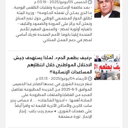
الخميس 05/يونيو/2025 - 03:19 م
- بعد عاصفة الإسكندرية وتقلبات الطقس اليومية..
ما الذي يمكن أن تفعله الحكومة؟ - وزيرة البيئة
تُطلق الحوار المجتمعي الوطني حول تغير المناخ
وتعلن أنه يركز على المرونة والصمود والتكيف -
باعتباره أولوية لمصر - والمنسق المقيم للأمم
المتحدة إيلينا بانوفا: الأمم المتحدة شريك أساسي
لمصر في دعم العمل المناخي
«رغيف بطعم الدم».. لماذا يستهدف جيش
الاحتلال المواطنين خلال انتظارهم
المساعدات الإنسانية؟!
الأربعاء 04/يونيو/2025 - 05:13 م
تنشر جريدة الشورى في عددها الصادر غدا الخميس
الموافق 5-6-2025 من الجريدة المطبوعة تفاصيل
العديد من القضايا،والملفات المطروحة على
الساحة،أهمها : « احذروا الشائعات». . .. لا مساس بدير
سانت كاترين والأماكن الأثرية التابعة له واقرأ أيضاً
على صفحات الشورى: ◄سمير رجب يكتب : إنجاز
الإنجاز.. ثورة مستحقة