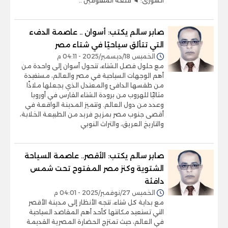
الشورى: ◄ قلعة المتفوقين ..
صابر سالم يكتب: أسوان .. عاصمة الدفء
التي تتألق سياحيًا في شتاء مصر
الخميس 18/ديسمبر/2025 - 04:11 م
مع حلول فصل الشتاء، تتحول أسوان إلى واحدة من
أهم الوجهات السياحية في مصر والعالم، مستفيدة
من طقسها الدافئ والمعتدل الذي يجعلها ملاذًا
مثاليًا للهروب من برودة الشتاء القارس في أوروبا
وعدد من دول العالم. وتتميز المدينة الواقعة في
أقصى جنوب مصر بمزيج فريد من الطبيعة الخلابة،
والتاريخ العريق، والتراث النوبي
صابر سالم يكتب: الأقصر.. عاصمة السياحة
الشتوية وكنز مصر المفتوح تحت شمس
دافئة
الخميس 27/نوفمبر/2025 - 04:01 م
مع بداية كل شتاء، تتجه الأنظار إلى مدينة الأقصر
التي تستعيد مكانتها كأحد أهم المقاصد السياحية
في العالم، حيث تمتزج الحضارة المصرية القديمة