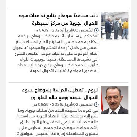
نائب محافظ سوهاج يتابع تداعيات سوء
الأحوال الجوية من مركز السيطرة
الخميس 02/أبريل/2026 - 04:19 م
تفقد كمال سليمان نائب محافظ سوهاج، يرافقه
الدكتور محمد حلمي السكرتير العام المساعد، سير
العمل من داخل "وحدة التحكم والسيطرة" بالديوان
العام، للوقوف على تداعيات موجة الطقس السيئ
التي تشهدها المحافظة، تنفيذًا لتوجيهات اللواء
طارق راشد محافظ سوهاج، برفع درجة الإستعداد
القصوى لمواجهة تقلبات الأحوال الجوية.
اليوم .. تعطيل الدراسة بسوهاج لسوء
الأحوال الجوية ورفع حالة الطوارئ
الخميس 02/أبريل/2026 - 06:59 ص
في ضوء ما تشهده البلاد من تقلبات جوية، وما
تشير إليه توقعات هيئة الأرصاد الجوية من استمرار
حالة عدم الاستقرار في الطقس، قرر اللواء طارق
راشد، محافظ سوهاج، منح جميع المدارس على
مستوى المحافظة إجازة غدًا الخميس الموافق 2