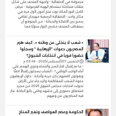
مرموقة في الاحتفالية - واجهة المتحف على شكل
مثلثات متداخلة تستحضر الهيبة الفرعونية - عرض
كامل كنوز الملك توت عنخ آمون لأول مرة في
مكان واحد - الاحتفالية الرسمية مهرجان ثقافي
يدمج بين الأصالة والحداثة - من المتوقع أن
يستقطب المتحف ملايين الزوار سنويًا مما
« شعب لا يتخلى عن وطنه ».. كيف هزم
المصريون دعوات "الإرهابية " وسجلوا
حضورا قويا في انتخابات الشيوخ؟
الخميس 07/أغسطس/2025 - 03:49 م
- ما سر إقبال كبار السن والنساء وذوي الهمم على
أداء الواجب الوطني؟ - الشباب يسجلون إقبالاً لافتًا
ويقولون كلمتهم بكل حرية وأمانة - حاول الإرهابيون
دعوة الشعب للمقاطعة والرد جاء على الأرض
تحولت انتخابات مجلس الشيوخ 2025 من مجرد
استحقاق دستوري إلى مشهد وطني بالغ الدلالة، عبّر
فيه المصريون عن وعيهم
الحكومة وعصر العواصف وتغير المناخ