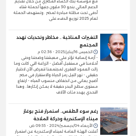
مع مؤسسة بنك الكساء المصري من خلال تقديم
الدعم المالي بنحو 30 مليون جنيهاً لحملة شتاء
أدفى تحت مظلة مبادرة لمصر . وتستهدف الحملة
لعام 2025 توزيع الدفء على
التغيرات المناخية .. مخاطر وتحديات تهدد
المجتمع
الخميس 16/يناير/2025 - 02:36 م
- أزمة إنسانية تؤثر على معيشتنا وصحتنا وحتى
أحلامنا في مستقبل أفضل - الزراعة التي كانت وما
زالت العمود الفقري لمجتمعنا تتعرض الآن لاختبار
حقيقي - نهر النيل رمز الحياة والاستقرار في مصر
أصبح يعاني من انخفاض منسوب المياه - ارتفاع
مستوى سطح البحر حقيقة لا يمكن إنكارها.. وهذا
التحدي يهدد مئات الآلاف
رغم سوء الطقس.. استمرار فتح بوغاز
ميناء الإسكندرية وحركة الملاحة
الأربعاء 04/ديسمبر/2024 - 09:55 ص
أعلنت الهيئة العامة لميناء الإسكندرية عن استمرار