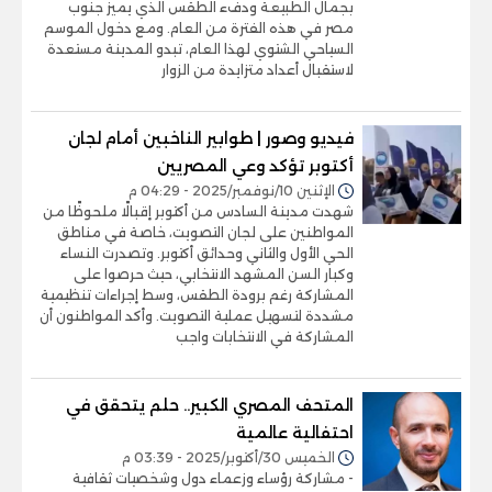
بجمال الطبيعة ودفء الطقس الذي يميز جنوب
مصر في هذه الفترة من العام. ومع دخول الموسم
السياحي الشتوي لهذا العام، تبدو المدينة مستعدة
لاستقبال أعداد متزايدة من الزوار
فيديو وصور | طوابير الناخبين أمام لجان
أكتوبر تؤكد وعي المصريين
الإثنين 10/نوفمبر/2025 - 04:29 م
شهدت مدينة السادس من أكتوبر إقبالًا ملحوظًا من
المواطنين على لجان التصويت، خاصة في مناطق
الحي الأول والثاني وحدائق أكتوبر. وتصدرت النساء
وكبار السن المشهد الانتخابي، حيث حرصوا على
المشاركة رغم برودة الطقس، وسط إجراءات تنظيمية
مشددة لتسهيل عملية التصويت. وأكد المواطنون أن
المشاركة في الانتخابات واجب
المتحف المصري الكبير.. حلم يتحقق في
احتفالية عالمية
الخميس 30/أكتوبر/2025 - 03:39 م
- مشاركة رؤساء وزعماء دول وشخصيات ثقافية