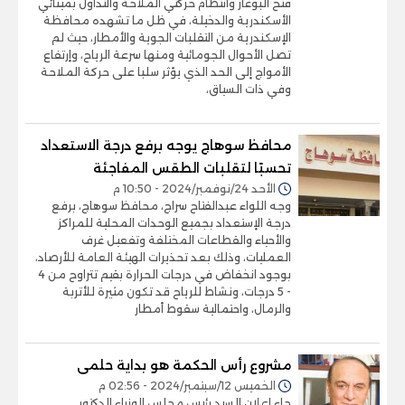
فتح البوغاز وانتظام حركتي الملاحة والتداول بمينائي
الأسكندرية والدخيلة، في ظل ما تشهده محافظة
الإسكندرية من التقلبات الجوية والأمطار، حيث لم
تصل الأحوال الجومائية ومنها سرعة الرياح، وإرتفاع
الأمواج إلى الحد الذي يؤثر سلبا على حركة الملاحة
وفي ذات السياق،
محافظ سوهاج يوجه برفع درجة الاستعداد
تحسبًا لتقلبات الطقس المفاجئة
الأحد 24/نوفمبر/2024 - 10:50 م
وجه اللواء عبدالفتاح سراج، محافظ سوهاج، برفع
درجة الإستعداد بجميع الوحدات المحلية للمراكز
والأحياء والقطاعات المختلفة وتفعيل غرف
العمليات، وذلك بعد تحذيرات الهيئة العامة للأرصاد،
بوجود انخفاض في درجات الحرارة بقيم تتراوح من 4
- 5 درجات، ونشاط للرياح قد تكون مثيرة للأتربة
والرمال، واحتمالية سقوط أمطار
مشروع رأس الحكمة هو بداية حلمى
الخميس 12/سبتمبر/2024 - 02:56 م
جاء إعلان السيد رئيس مجلس الوزراء الدكتور