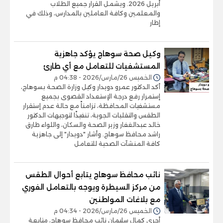
أبريل 2026. ويشمل القرار جميع الطلاب
والمعلمين وكافة العاملين بالمدارس، وذلك في
إطار
وكيل صحة سوهاج يؤكد جاهزية
المستشفيات للتعامل مع أي طارئ
الخميس 26/مارس/2026 - 04:38 م
أكد الدكتور عمرو دويدار وكيل وزارة الصحة بسوهاج،
إستمرار رفع درجة الإستعداد القصوى بجميع
مستشفيات المحافظة، تزامناً مع حالة عدم إستقرار
الطقس والتقلبات الجوية، تنفيذًا لتوجيهات الدكتور
خالد عبدالغفار وزير الصحة والسكان، واللواء طارق
راشد محافظ سوهاج. وأشار "دويدار" إلى جاهزية
كافة المنشآت الصحية للتعامل
نائب محافظ سوهاج يتابع أحوال الطقس
من مركز السيطرة ويوجه بالتعامل الفوري
مع بلاغات المواطنين
الخميس 26/مارس/2026 - 04:34 م
أجرى كمال سليمان نائب محافظ سوهاج، متابعة