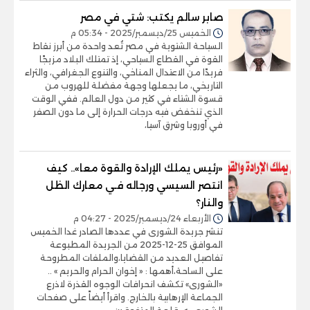
صابر سالم يكتب: شتي في مصر
الخميس 25/ديسمبر/2025 - 05:34 م
السياحة الشتوية في مصر تُعد واحدة من أبرز نقاط
القوة في القطاع السياحي، إذ تمتلك البلاد مزيجًا
فريدًا من الاعتدال المناخي، والتنوع الجغرافي، والثراء
التاريخي، ما يجعلها وجهة مفضلة للهروب من
قسوة الشتاء في كثير من دول العالم. ففي الوقت
الذي تنخفض فيه درجات الحرارة إلى ما دون الصفر
في أوروبا وشرق آسيا،
«رئيس يملك الإرادة والقوة معا».. كيف
انتصر السيسي ورجاله فـي معارك الظل
والنار؟
الأربعاء 24/ديسمبر/2025 - 04:27 م
تنشر جريدة الشورى في عددها الصادر غدا الخميس
الموافق 25-12-2025 من الجريدة المطبوعة
تفاصيل العديد من القضايا،والملفات المطروحة
على الساحة،أهمها : « إخوان الحرام والحريم » ..
«الشورى» تكشف انحرافات الوجوه القذرة لاذرع
الجماعة الإرهابية بالخارج. واقرأ أيضاً على صفحات