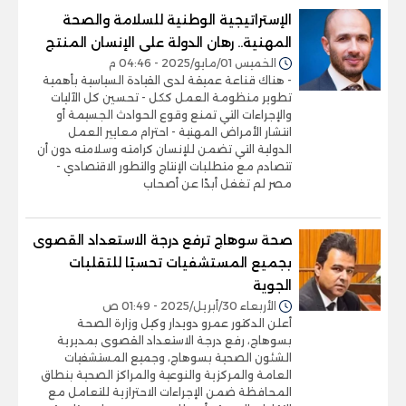
الإستراتيجية الوطنية للسلامة والصحة
المهنية.. رهان الدولة على الإنسان المنتج
الخميس 01/مايو/2025 - 04:46 م
- هناك قناعة عميقة لدى القيادة السياسية بأهمية
تطوير منظومة العمل ككل - تحسين كل الآليات
والإجراءات التي تمنع وقوع الحوادث الجسيمة أو
انتشار الأمراض المهنية - احترام معايير العمل
الدولية التي تضمن للإنسان كرامته وسلامته دون أن
تتصادم مع متطلبات الإنتاج والتطور الاقتصادي -
مصر لم تغفل أبدًا عن أصحاب
صحة سوهاج ترفع درجة الاستعداد القصوى
بجميع المستشفيات تحسبًا للتقلبات
الجوية
الأربعاء 30/أبريل/2025 - 01:49 ص
أعلن الدكتور عمرو دويدار وكيل وزارة الصحة
بسوهاج، رفع درجة الاستعداد القصوى بمديرية
الشئون الصحية بسوهاج، وجميع المستشفيات
العامة والمركزية والنوعية والمراكز الصحية بنطاق
المحافظة ضمن الإجراءات الاحترازية للتعامل مع