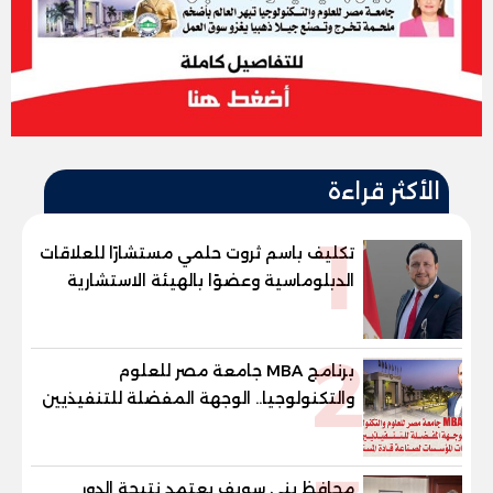
الأكثر قراءة
1
تكليف باسم ثروت حلمي مستشارًا للعلاقات
الدبلوماسية وعضوًا بالهيئة الاستشارية
العليا لمنظمة «جاد جمينت يوإن»
2
برنامج MBA جامعة مصر للعلوم
والتكنولوجيا.. الوجهة المفضلة للتنفيذيين
وقيادات المؤسسات لصناعة قادة
المستقبل
محافظ بني سويف يعتمد نتيجة الدور