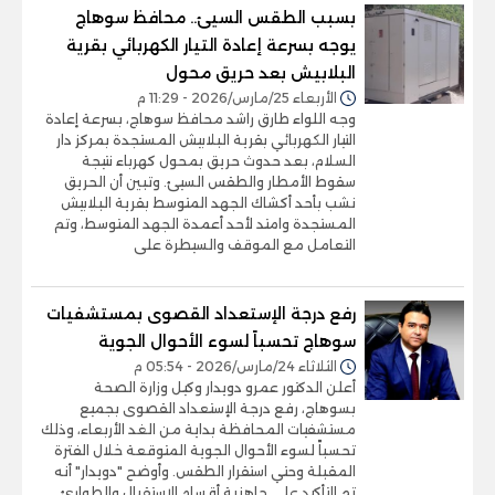
بسبب الطقس السيئ.. محافظ سوهاج
يوجه بسرعة إعادة التيار الكهربائي بقرية
البلابيش بعد حريق محول
الأربعاء 25/مارس/2026 - 11:29 م
وجه اللواء طارق راشد محافظ سوهاج، بسرعة إعادة
التيار الكهربائي بقرية البلابيش المستجدة بمركز دار
السلام، بعد حدوث حريق بمحول كهرباء نتيجة
سقوط الأمطار والطقس السيئ. وتبين أن الحريق
نشب بأحد أكشاك الجهد المتوسط بقرية البلابيش
المستجدة وامتد لأحد أعمدة الجهد المتوسط، وتم
التعامل مع الموقف والسيطرة على
رفع درجة الإستعداد القصوى بمستشفيات
سوهاج تحسباً لسوء الأحوال الجوية
الثلاثاء 24/مارس/2026 - 05:54 م
أعلن الدكتور عمرو دويدار وكيل وزارة الصحة
بسوهاج، رفع درجة الإستعداد القصوى بجميع
مستشفيات المحافظة بداية من الغد الأربعاء، وذلك
تحسباً لسوء الأحوال الجوية المتوقعة خلال الفترة
المقبلة وحتي استقرار الطقس. وأوضح "دويدار" أنه
تم التأكيد على جاهزية أقسام الإستقبال والطوارئ