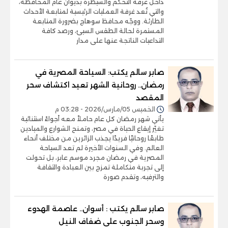
داخل غرفة التحكم والسيطرة بديوان عام المحافظة،
والتي تُعد غرفة العمليات الرئيسية لمتابعة الأحداث
الطارئة. ووجّه محافظ سوهاج بضرورة المتابعة
المستمرة لحالة الطقس السيئ، ورصد كافة
التداعيات الناتجة عنها على مدار
صابر سالم يكتب: السياحة المصرية في
رمضان.. روحانية الشهر تعيد اكتشاف سحر
المقصد
الخميس 05/مارس/2026 - 03:28 م
يأتي شهر رمضان كل عام حاملاً معه أجواءً استثنائية
تغيّر إيقاع الحياة في مصر، وتمنح الشوارع والميادين
طابعًا روحانيًا فريدًا يجذب الزائرين من مختلف أنحاء
العالم. وفي السنوات الأخيرة لم تعد السياحة
المصرية في رمضان مجرد موسم عابر، بل تحولت
إلى تجربة متكاملة تمزج بين العبادة والثقافة
والترفيه، وتقدم صورة
صابر سالم يكتب : أسوان.. عاصمة الهدوء
وسحر الجنوب على ضفاف النيل