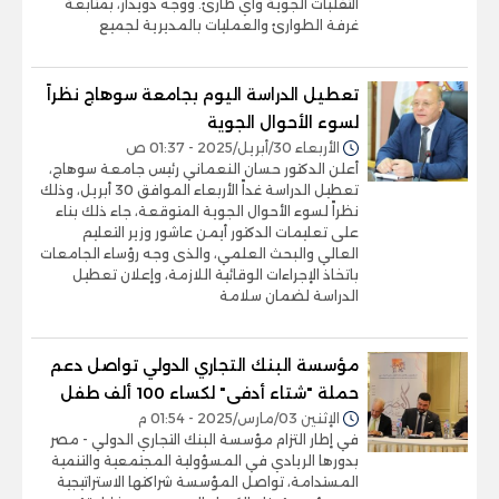
التقلبات الجوية وأي طارئ. ووجه دويدار، بمتابعة
غرفة الطوارئ والعمليات بالمديرية لجميع
تعطيل الدراسة اليوم بجامعة سوهاج نظراً
لسوء الأحوال الجوية
الأربعاء 30/أبريل/2025 - 01:37 ص
أعلن الدكتور حسان النعماني رئيس جامعة سوهاج،
تعطيل الدراسة غداً الأربعاء الموافق 30 أبريل، وذلك
نظراً لسوء الأحوال الجوية المتوقعة، جاء ذلك بناء
على تعليمات الدكتور أيمن عاشور وزير التعليم
العالي والبحث العلمي، والذى وجه رؤساء الجامعات
باتخاذ الإجراءات الوقائية اللازمة، وإعلان تعطيل
الدراسة لضمان سلامة
مؤسسة البنك التجاري الدولي تواصل دعم
حملة "شتاء أدفى" لكساء 100 ألف طفل
الإثنين 03/مارس/2025 - 01:54 م
في إطار التزام مؤسسة البنك التجاري الدولي - مصر
بدورها الريادي في المسؤولية المجتمعية والتنمية
المستدامة، تواصل المؤسسة شراكتها الاستراتيجية