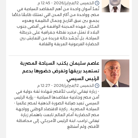
الخميس 12/فبراير/2026 - 12:45 م
تُعدّ أسوان واحدة من أهم المقاصد السياحية في
مصر، وواحدة من أكثر المدن التي تمتلك طابعًا خاصًا
يجمع بين عبق التاريخ وجمال الطبيعة وهدوء
المكان. فهذه المدينة الواقعة في أقصى جنوب
البلاد لا تمثل مجرد نقطة جغرافية على خريطة
السياحة، بل تُجسّد حالة فريدة من التعايش بين
الحضارة الفرعونية العريقة والثقافة
عاصم سليمان يكتب: السياحة المصرية
تستعيد بريقها وتفرض حضورها بدعم
الرئيس السيسي
الخميس 12/فبراير/2026 - 12:27 م
- زيارة تيفاني ترامب للأقصر شهادة ثقة دولية في
أمن مصر وجاذبية مقاصدها السياحية - رؤية الرئيس
السيسي تعيد صياغة الصورة الذهنية لمصر عالميا -
السياحة المصرية.. ركيزة الاقتصاد الوطني وواجهة
مصر الحضارية أمام العالم تابعت باهتمام زيارة
تيفاني ترامب، ابنة الرئيس الأمريكي، إلى محافظة
الأقصر، ولم أستطع