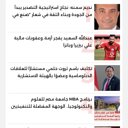
1
نديم سمنه: نجاح استراتيجية التصدير يبدأ
من الجودة وبناء الثقة في شعار "صنع في
مصر"
2
عبدالله السعيد يفجر أزمة..وعقوبات مالية
علي بيزيرا وبانزا
3
تكليف باسم ثروت حلمي مستشارًا للعلاقات
الدبلوماسية وعضوًا بالهيئة الاستشارية
العليا لمنظمة «جاد جمينت يوإن»
4
برنامج MBA جامعة مصر للعلوم
والتكنولوجيا.. الوجهة المفضلة للتنفيذيين
وقيادات المؤسسات لصناعة قادة
المستقبل