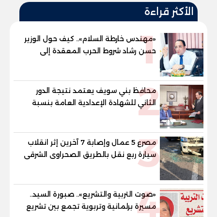
الأكثر قراءة
1
«مهندس خارطة السلام».. كيف حول الوزير
حسن رشاد شروط الحرب المعقدة إلى
"خارطة طريق" للانسحاب والإعمار؟
2
محافظ بني سويف يعتمد نتيجة الدور
الثاني للشهادة الإعدادية العامة بنسبة
79.9% نظامي ...و69.55% منازل.. و70.56%
للمهنية .. و100% للصُم وضعاف السمع
3
والنور للمكفوفين
مصرع 5 عمال وإصابة 7 آخرين إثر انقلاب
سيارة ربع نقل بالطريق الصحراوى الشرقى
4
«صوت التربية والتشريع».. صبورة السيد..
مسيرة برلمانية وتربوية تجمع بين تشريع