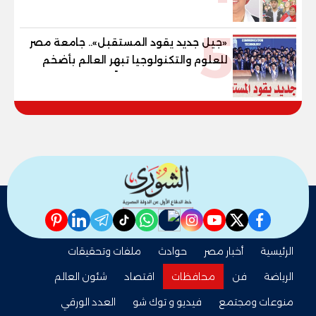
القوانين وصناعة الأجيال لبناء الإنسان
المصري
5
«جيل جديد يقود المستقبل».. جامعة مصر
للعلوم والتكنولوجيا تبهر العالم بأضخم
ملحمة تخرج وتصنع جيلًا ذهبيًا يغزو سوق
العمل
pinterest
linkedin
telegram
whatsapp
tiktok
instagram
nabd
youtube
twitter
facebook
الرئيسية
أخبار مصر
حوادث
ملفات وتحقيقات
الرياضة
فن
محافظات
اقتصاد
شئون العالم
منوعات ومجتمع
فيديو و توك شو
العدد الورقي