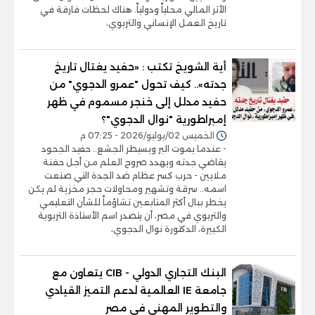
الأثر المالي محلياً ودولياً. هناك لحظات فارقة في
تاريخ العمل الإنساني والتربوي،
أية الشويخ تكتب : «حفيد يغتال تاريخ
جدته».. كيف تحول "عمرو الدجوي" من
حفيد مدلل إلى خنجر مسموم في ظهر
إمبراطورية "نوال الدجوي"؟
الخميس 02/يوليو/2026 - 07:25 م
- عندما يموت البر ويسيطر الجشع.. حفيد الجحود
يقاضي جدته ويهدد صروح العلم من أجل حفنة
ملايين - حرب كسر عظام ضد الجدة التي صنعت
اسمه.. سرقة وتشهير ومحاولات حجر مخزية لم يكن
يخطر ببال أكثر المتابعين تشاؤماً للشأن التعليمي
والتربوي في مصر، أن يتصدر اسم الأستاذة التربوية
الكبيرة، الدكتورة نوال الدجوي،
البنك التجاري الدولي - CIB يتعاون مع
جامعة IE العالمية لدعم التميز القيادي
والتطوير المهني في مصر