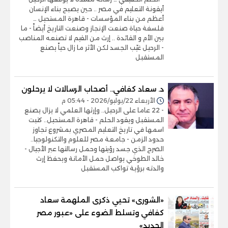
أيقونة التعليم في مصر .. حين يصبح بناء الإنسان
أعظم من بناء المؤسسات - قاهرة المستحيل …
فلسفة حياة صنعت الإنجاز وصنعت التاريخ أيضاً - ما
بين الأم و القائدة .. إرث من القيم لا تصنعه المناصب
- الرحيل غيّب الجسد لكن الأثر ما زال حياً يصنع
المستقبل
د. سعاد كفافي.. أصحاب الرسالات لا يرحلون
الأربعاء 22/يوليو/2026 - 05:44 م
- 22 عاما على الرحيل.. وإرثها العلمي لا يزال يصنع
المستقبل ويقود الحلم - قاهرة المستحيل.. كتبت
اسمها في تاريخ التعليم المصري بمشروع تجاوز
حدود الزمن - جامعة مصر للعلوم والتكنولوجيا..
الصرح الذي جسد رؤيتها وحمل رسالتها عبر الأجيال -
خالد الطوخي يواصل حمل الأمانة ويحفظ إرث
والدته برؤية تواكب المستقبل
«الشورى» تحيي ذكرى الملهمة سعاد
كفافي وتسلط الضوء على «عبور مصر
الجديد»