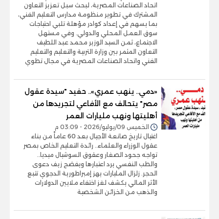
اتحاد الصناعات المصرية، لبحث سبل تعزيز التعاون
المشترك في تطوير منظومة مدارس التعليم الفني،
بما يسهم في إعداد كوادر مؤهلة تلبي احتياجات
سوق العمل المحلي والدولي. وفي مستهل
الاجتماع، ثمن السيد الوزير محمد عبد اللطيف
التعاون المثمر بين وزارة التربية والتعليم والتعليم
الفني واتحاد الصناعات المصرية في مجال تطوي
«دمي.. ينهب عمري».. حفيد "سيدة عقول
مصر" يتحالف مع الأفاعي لتجريدها من
أهليتها ونهب مليارات العمر
الخميس 09/يوليو/2026 - 03:09 م
اغتيال تاريخ صانعة الأجيال بعد 60 عاماً من بناء
عقول الوزراء والعلماء.. رائدة التعليم الخاص بمصر
تواجه جحود الصغار وعقوق السوشيال ميديا..
والطب النفسي يرد اعتبارها ويفضح زيف دعوى
الحجر. زلزال المليارات يهز إمبراطورية الدجوي تتبع
الأثر المالي يكشف لغز اختفاء ملايين الدولارات
والذهب من الخزائن الشخصية