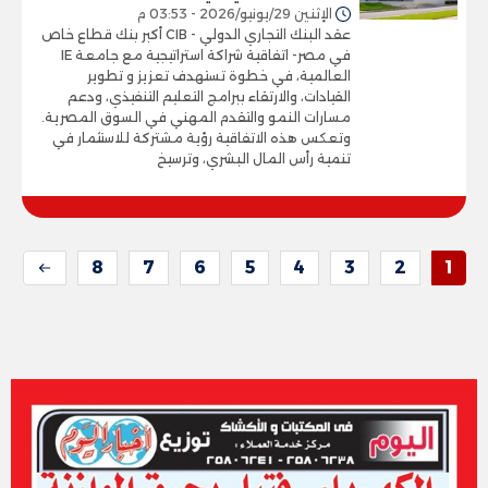
الإثنين 29/يونيو/2026 - 03:53 م
عقد البنك التجاري الدولي - CIB أكبر بنك قطاع خاص
في مصر- اتفاقية شراكة استراتيجية مع جامعة IE
العالمية، في خطوة تستهدف تعزيز و تطوير
القيادات، والارتقاء ببرامج التعليم التنفيذي، ودعم
مسارات النمو والتقدم المهني في السوق المصرية.
وتعكس هذه الاتفاقية رؤية مشتركة للاستثمار في
تنمية رأس المال البشري، وترسيخ
8
7
6
5
4
3
2
1