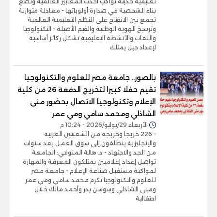
تعليمية حديثة تواكب أحدث المعايير العالمية وتضع
بناء الشخصية في صدارة أولوياتها - معادلة متوازنة
تجمع بين الانفتاح على النظم التعليمية العالمية
وترسيخ الهوية الوطنية والقيم الأصيلة - التكنولوجيا
واللغات والأنشطة التعليمية تشكل ركائز أساسية
لإعداد جيل يمتلك
بالصور.. جامعة مصر للعلوم والتكنولوجيا
تقيم حفلا كبيرا لتخريج الدفعة 26 من كلية
الإعلام وتكنولوجيا الاتصال بحضور منى
الشاذلي ومحمد سامي ومي عمر
الأربعاء 29/يوليو/2026 - 10:24 م
- 226 خريجا وخريجة من الشعبتين العربية
والإنجليزية ينطلقون إلى سوق العمل بعد سنوات
من الجد والاجتهاد - د. هالة المنوفي: الجامعة
تواصل إعداد إعلاميين يمتلكون المعرفة والمهارة
لمواكبة مستقبل صناعة الإعلام - جامعة مصر
للعلوم والتكنولوجيا تكرم محمد سامي ومي عمر
ومنى الشاذلي وسوسن بدر وأحمد مالك خلال
احتفالية