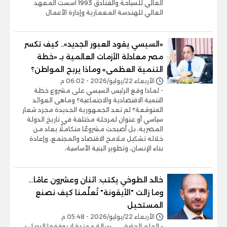
العالي للسياحة والفنادق 1993 أسست المعهد
العالي للهندسة المعمارية وإدارة الأعمال
«السيسي يقود العبور الجديد».. كيف تكسر
مصر معادلة الأزمات العالمية بـ «خطة
التنمية العظمى» وماذا يربح المواطن؟
الأربعاء 22/يوليو/2026 - 06:02 م
- لماذا وقع الرئيس السيسي على مشروع خطة
التنمية الاقتصادية والاجتماعية؟ وماهى العوائد
المتوقعة؟ لم تعد الجمهورية الجديدة مجرد شعار
سياسي أو عنوان لمرحلة مختلفة في تاريخ الدولة
المصرية، بل أصبحت مشروعًا متكاملًا يعاد من
خلاله تشكيل ملامح الاقتصاد والمجتمع، وإعادة
بناء الإنسان، وتطوير البنية الأساسية،
خالد الطوخي يكتب: اثنان وعشرون عامًا…
وما زالت "الأيقونة" تُعلِّمنا كيف نصنع
المستحيل
الأربعاء 22/يوليو/2026 - 05:48 م
- الحلم الحقيقي … رسالة ممتدة لا يوقفها الرحيل -