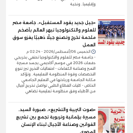
وإقليميا.. ونخبة
«جيل جديد يقود المستقبل».. جامعة مصر
للعلوم والتكنولوجيا تبهر العالم بأضخم
ملحمة تخرج وتصنع جيلًا ذهبيًا يغزو سوق
العمل
الخميس 06/أغسطس/2026 - 02:24 م
- جامعة مصر للعلوم والتكنولوجيا تحتفي بخريجي
دفعات 2026 في موسم أكاديمي يجسد مسيرة
التميز وصناعة الكفاءات - احتفاليات التخرج تبرز تنوع
التخصصات وقوة المنظومة التعليمية.. وتؤكد
مكانة الجامعة وريادتها في التعليم الجامعي
الخاص - كليات القطاع الطبي تواصل تخريج أجيال
من الأطباء وفق منظومة تعليمية تضاهي
«صوت التربية والتشريع».. صبورة السيد..
مسيرة برلمانية وتربوية تجمع بين تشريع
القوانين وصناعة الأجيال لبناء الإنسان
المصري