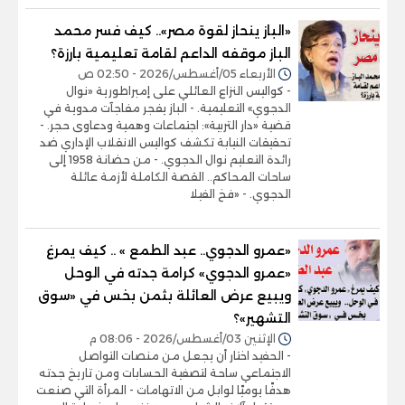
«الباز ينحاز لقوة مصر».. كيف فسر محمد
الباز موقفه الداعم لقامة تعليمية بارزة؟
الأربعاء 05/أغسطس/2026 - 02:50 ص
- كواليس النزاع العائلي على إمبراطورية «نوال
الدجوي» التعليمية. - الباز يفجر مفاجآت مدوية في
قضية «دار التربية»: اجتماعات وهمية ودعاوى حجر. -
تحقيقات النيابة تكشف كواليس الانقلاب الإداري ضد
رائدة التعليم نوال الدجوي. - من حضانة 1958 إلى
ساحات المحاكم.. القصة الكاملة لأزمة عائلة
الدجوي. - «فخ الفيلا
«عمرو الدجوي.. عبد الطمع » .. كيف يمرغ
«عمرو الدجوي» كرامة جدته في الوحل
ويبيع عرض العائلة بثمن بخس في «سوق
التشهير»؟
الإثنين 03/أغسطس/2026 - 08:06 م
- الحفيد اختار أن يجعل من منصات التواصل
الاجتماعي ساحة لتصفية الحسابات ومن تاريخ جدته
هدفًا يوميًا لوابل من الاتهامات - المرأة التي صنعت