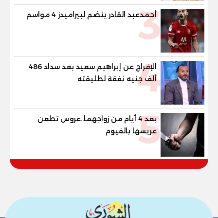
3
أحمدعبد القادر ينضم لبيراميدز 4 مواسم
4
الإفراج عن إبراهيم سعيد بعد سداد 486
ألف جنيه نفقة لطليقته
5
بعد 4 أيام من زواجهما..عروس تطعن
عريسها بالفيوم