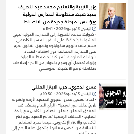
وزير التربية والتعليم محمد عبد اللطيف
يعيد ضبط منظومة المدارس الدولية
ويؤسس لمرحلة جديدة من الانضباط
الإثنين 13/يوليو/2026 - 11:41 م
- ضوابط جديدة للتحويل إلى المدارس الدولية تنهي
العشوائية وتحافظ على استقرار المسار الأكاديمي -
حسم ملف «الهوم سكولينج» وتطبيق القانون بحزم
على المدارس المخالفة دون استثناء - اعتماد
شهادات الدبلومة الأمريكية تحت مظلة الوزارة
وإنهاء تحصيل أي رسوم بالدولار من الأسر - إصلاحات
متكاملة ترسخ الانضباط المؤسسي
عمرو الدجوي.. حرب الابتزاز العلني
الإثنين 13/يوليو/2026 - 10:50 م
- لماذا يسعى عمرو الدجوي لتصعيد الأزمة وتشويه
تاريخ عائلته عبر الميديا؟ - الرأي العام ينتفض ضد
العقوق المعلن ويعلن التضامن الكامل مع رائدة
التعليم. - البلاغات الرسمية تحاصر الحفيد بتهم نشر
الأكاذيب والابتزاز الإلكتروني. حينما تتجرد المشاعر
الإنسانية من أقدس معانيها، وتتحول صلة الرحم إلى
مجرد أرقام