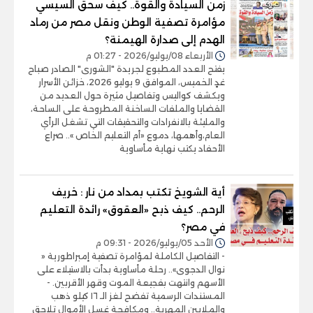
زمن السيادة والقوة.. كيف سحق السيسي
مؤامرة تصفية الوطن ونقل مصر من رماد
الهدم إلى صدارة الهيمنة؟
الأربعاء 08/يوليو/2026 - 01:27 م
يفتح العدد المطبوع لجريدة "الشورى" الصادر صباح
غدٍ الخميس، الموافق 9 يوليو 2026، خزائن الأسرار
ويكشف كواليس وتفاصيل مثيرة حول العديد من
القضايا والملفات الساخنة المطروحة على الساحة،
والمليئة بالانفرادات والتحقيقات التي تشغل الرأي
العام،وأهمها، دموع «أم التعليم الخاص ».. صراع
الأحفاد يكتب نهاية مأساوية
أية الشويخ تكتب بمداد من نار : خريف
الرحم.. كيف ذبح «العقوق» رائدة التعليم
في مصر؟
الأحد 05/يوليو/2026 - 09:31 م
- التفاصيل الكاملة لمؤامرة تصفية إمبراطورية «
نوال الدجوى».. رحلة مأساوية بدأت بالاستيلاء على
الأسهم وانتهت بفجيعة الموت وقهر الأقربين. -
المستندات الرسمية تفضح لغز الـ ١٦ كيلو ذهب
والملايين المهربة.. ومكافحة غسل الأموال تلاحق