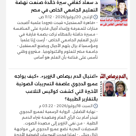
د. سعاد كفافي سيرة خالدة صنعت نهضة
التعليم الجامعي الخاص في مصر
الإثنين 20/يوليو/2026 - 11:12 ص
- «قاهرة المستحيل» شيدت صروحا علمية أصبحت
منارات للمعرفة وإعداد أجيال قادرة على المنافسة
- مسيرة حافلة بالعطاء تركت بصمة فارقة في
تاريخ التعليم الجامعي الخاص - أرست إرثا علميا
ومؤسسيا لا يزال يلهم الأجيال ويصنع المستقبل -
جامعة مصر للعلوم والتكنولوجيا.. مشروع وطني
تأسس على قناعة بأن العلم هو أساس
«اغتيال الدم برصاص التزوير».. «كيف يواجه
عمرو الدجوي عاصفة التسريبات الصوتية
الأخيرة التي كشفت كواليس التلاعب
بالتقارير الطبية؟
السبت 18/يوليو/2026 - 03:22 م
- نهاية التضليل.. الرواية الرسمية لعمرو الدجوي
تتبخر أمام بث الرأي العام وفضيحة شراء الذمم
الطبية. - من نفي التزوير إلى مصيدة الصوت..
التسجيلات السرية تضع عمرو الدجوي في مواجهة
زلزال جنائي - لماذا فجرت التسريبات الصوتية الأخيرة