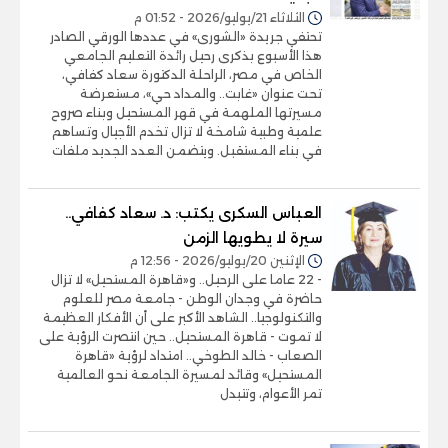
الثلاثاء 21/يوليو/2026 - 01:52 م
تحتفي جريدة «الشورى» في عددها الورقي الصادر
هذا الأسبوع بذكرى رحيل رائدة التعليم الجامعي
الخاص في مصر، الراحلة الدكتورة سعاد كفافي،
تحت عنوان «غابت.. والمداد حي»، مستعرضة
مسيرتها الملهمة في قهر المستحيل وبناء صروح
علمية وطبية شامخة لا تزال تخدم الأجيال وتساهم
في بناء المستقبل. ويتضمن العدد الجديد ملفات
العباس السكرى يكتب: د. سعاد كفافي..
سيرة لا يطويها الزمن
الإثنين 20/يوليو/2026 - 12:56 م
- 22 عاما على الرحيل.. و«قاهرة المستحيل» لا تزال
حاضرة في وجدان الوطن - جامعة مصر للعلوم
والتكنولوجيا.. الشاهد الأكبر على أن الأفكار العظيمة
لا تموت - قاهرة المستحيل.. حين انتصرت الرؤية على
الصعاب - خالد الطوخي.. امتداد لرؤية «قاهرة
المستحيل» وقائد لمسيرة الجامعة نحو العالمية
تمر الأعوام، وتتبدل