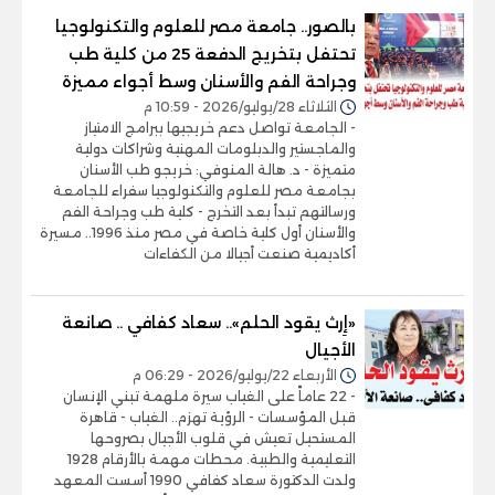
بالصور.. جامعة مصر للعلوم والتكنولوجيا
تحتفل بتخريج الدفعة 25 من كلية طب
وجراحة الفم والأسنان وسط أجواء مميزة
الثلاثاء 28/يوليو/2026 - 10:59 م
- الجامعة تواصل دعم خريجيها ببرامج الامتياز
والماجستير والدبلومات المهنية وشراكات دولية
متميزة - د. هالة المنوفي: خريجو طب الأسنان
بجامعة مصر للعلوم والتكنولوجيا سفراء للجامعة
ورسالتهم تبدأ بعد التخرج - كلية طب وجراحة الفم
والأسنان أول كلية خاصة في مصر منذ 1996.. مسيرة
أكاديمية صنعت أجيالا من الكفاءات
«إِرث يقود الحلم».. سعاد كفافي .. صانعة
الأجيال
الأربعاء 22/يوليو/2026 - 06:29 م
- 22 عاماً على الغياب سيرة ملهمة تبني الإنسان
قبل المؤسسات - الرؤية تهزم.. الغياب - قاهرة
المستحيل تعيش في قلوب الأجيال بصروحها
التعليمية والطبية. محطات مهمة بالأرقام 1928
ولدت الدكتورة سعاد كفافي 1990 أسست المعهد