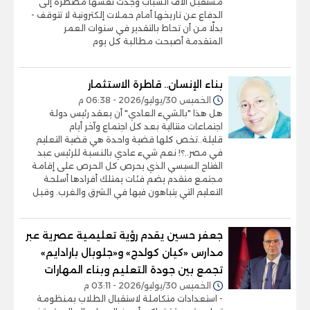
مستقبل آلاف الشباب وجدت نفسها مضطرة إلى
الدفاع عن تاريخها أمام حملات إلكترونية لا تتوقف -
بدلًا من أن تحاط بالتقدير في سنوات العمر
المتقدمة أصبحت مطالبة كل يوم
بناء الإنسان.. قاطرة الاستثمار
الخميس 30/يوليو/2026 - 06:38 م
هل هذا "بالشيء العادي" أن يعقد رئيس دولة
اجتماعات متتالية بعد كل اجتماع وآخر أيام
قليلة..تخص كلها قضية واحدة هي قضية التعليم
في مصر..؟! نعم شيء عادي بالنسبة للرئيس عبد
الفتاح السيسي الذي يحرص كل الحرص على إقامة
مجتمع متقدم يضم فئات يمتلك أفرادها أسلحة
التعليم التي يتباهون فيها في الشرق والغرب. وقبل
جعفر حسين يقدم رؤية تعليمية عصرية عبر
مدارس «كيان كولدج» و«جلوبال بارادايم»
تجمع بين جودة التعليم وبناء المهارات
الخميس 30/يوليو/2026 - 03:11 م
- استعدادات متكاملة لاستقبال الطلاب بمنظومة