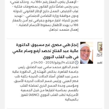
- الإهمال يضرب العقار رقم «166 ب».. و«خالد فتحي»
يدير بيزنس صامتًا خارج القانون بمصروفات فلكية -
غياب الترخيص: العمل خارج الإطار القانوني للدولة
ودون موافقة وزارة التضامن الاجتماعي. - تهديد
صريح للحياة: اختيار موقع جغرافي غير آمن بالعقار
166 ب يهدد الأطفال بسقوط الأجسام الصلبة. -
إهمال متعمد: تجاهل
إنجاز طبي مصري غير مسبوق: الدكتورة
عالية عبد الفتاح تحصد أرفع وسام عالمي
في طب القلب النووي
الثلاثاء 14/يوليو/2026 - 04:00 م
تقدم الدكتور محمد سامي عبد الصادق، رئيس
جامعة القاهرة، بخالص التهنئة إلى الدكتورة عالية
حسن عبد الفتاح، أستاذ الحالات الحرجة بكلية طب
قصر العيني، ورئيس قسم الحالات الحرجة الأسبق،
ومؤسس وحدة المسح الذري لعضلة القلب
بالقسم، بمناسبة اختيارها من قبل الجمعية
الأمريكية لطب القلب النووي (ASNC) للفوز
بـالميدالية