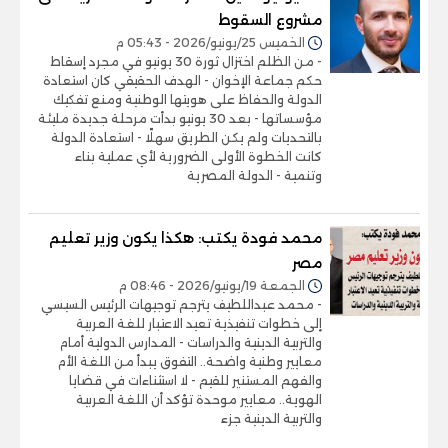
مشروع السقوط
الخميس 25/يونيو/2026 - 05:43 م
- من الظلم اختزال ثورة 30 يونيو في مجرد إسقاط
حكم جماعة الإخوان - الهدف الحقيقي كان استعادة
الدولة والحفاظ على هويتها الوطنية ومنع تفكيك
مؤسساتها - بعد 30 يونيو بدأت مرحلة جديدة مليئة
بالتحديات ولم يكن الطريق سهلًا - استعادة الدولة
كانت الخطوة الأولى الضرورية لأي عملية بناء
وتنمية - الدولة المصرية
محمد فودة يكتب: هكذا يكون وزير تعليم
مصر
الجمعة 19/يونيو/2026 - 08:46 م
- محمد عبداللطيف يترجم توجيهات الرئيس السيسي
إلى خطوات تنفيذية تعيد الاعتبار للغة العربية
والتربية الدينية والدراسات - المدارس الدولية أمام
معايير وطنية واضحة.. التفوق يبدأ من اللغة الأم
والفهم المستنير للقيم - لا استثناءات في قضايا
الهوية.. معايير موحدة تؤكد أن اللغة العربية
والتربية الدينية جزء