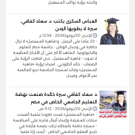
والدته برؤية تواكب المستقبل
العباس السكرى يكتب: د. سعاد كفافي..
سيرة لا يطويها الزمن
الإثنين 20/يوليو/2026 - 12:56 م
- 22 عاما على الرحيل.. و«قاهرة المستحيل» لا تزال
حاضرة في وجدان الوطن - جامعة مصر للعلوم
والتكنولوجيا.. الشاهد الأكبر على أن الأفكار العظيمة
لا تموت - قاهرة المستحيل.. حين انتصرت الرؤية على
الصعاب - خالد الطوخي.. امتداد لرؤية «قاهرة
المستحيل» وقائد لمسيرة الجامعة نحو العالمية
تمر الأعوام، وتتبدل
د. سعاد كفافي سيرة خالدة صنعت نهضة
التعليم الجامعي الخاص في مصر
الإثنين 20/يوليو/2026 - 11:12 ص
- «قاهرة المستحيل» شيدت صروحا علمية أصبحت
منارات للمعرفة وإعداد أجيال قادرة على المنافسة
- مسيرة حافلة بالعطاء تركت بصمة فارقة في
تاريخ التعليم الجامعي الخاص - أرست إرثا علميا