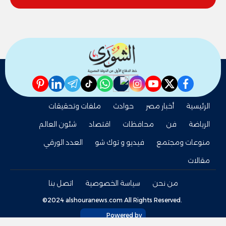
pinterest
linkedin
telegram
whatsapp
tiktok
instagram
nabd
youtube
twitter
facebook
الرئيسية
أخبار مصر
حوادث
ملفات وتحقيقات
الرياضة
فن
محافظات
اقتصاد
شئون العالم
منوعات ومجتمع
فيديو و توك شو
العدد الورقي
مقالات
من نحن
سياسة الخصوصية
اتصل بنا
©2024 alshouranews.com All Rights Reserved.
Powered by