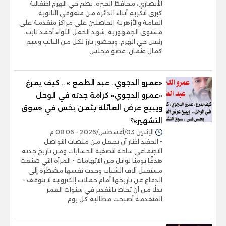
الأنصاري، محافظ الجيزة، نظّم حي الهرم احتفالية
كبرى لتكريم أبناء الدائرة من متفوقي الثانوية
العامة والأزهرية الحاصلين على مراكز متقدمة على
مستوى الجمهورية. شهد الحفل اللواء أحمد ثابت،
رئيس حي الهرم، وبحضور بارز لكل من النائب وسيم
كمال عثمان، عضو مجلس
«عمرو الدجوي.. عبد الطمع » .. كيف يمرغ
«عمرو الدجوي» كرامة جدته في الوحل
ويبيع عرض العائلة بثمن بخس في «سوق
التشهير»؟
الإثنين 03/أغسطس/2026 - 08:06 م
- الحفيد اختار أن يجعل من منصات التواصل
الاجتماعي ساحة لتصفية الحسابات ومن تاريخ جدته
هدفًا يوميًا لوابل من الاتهامات - المرأة التي صنعت
مستقبل آلاف الشباب وجدت نفسها مضطرة إلى
الدفاع عن تاريخها أمام حملات إلكترونية لا تتوقف -
بدلًا من أن تحاط بالتقدير في سنوات العمر
المتقدمة أصبحت مطالبة كل يوم