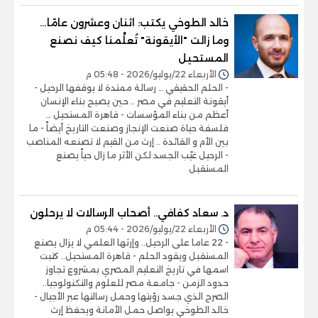
خالد الطوخي يكتب: اثنان وعشرون عامًا…
وما زالت "الأيقونة" تُعلِّمنا كيف نصنع
المستحيل
الأربعاء 22/يوليو/2026 - 05:48 م
- الحلم الحقيقي … رسالة ممتدة لا يوقفها الرحيل -
أيقونة التعليم في مصر .. حين يصبح بناء الإنسان
أعظم من بناء المؤسسات - قاهرة المستحيل …
فلسفة حياة صنعت الإنجاز وصنعت التاريخ أيضاً - ما
بين الأم و القائدة .. إرث من القيم لا تصنعه المناصب
- الرحيل غيّب الجسد لكن الأثر ما زال حياً يصنع
المستقبل
د. سعاد كفافي.. أصحاب الرسالات لا يرحلون
الأربعاء 22/يوليو/2026 - 05:44 م
- 22 عاما على الرحيل.. وإرثها العلمي لا يزال يصنع
المستقبل ويقود الحلم - قاهرة المستحيل.. كتبت
اسمها في تاريخ التعليم المصري بمشروع تجاوز
حدود الزمن - جامعة مصر للعلوم والتكنولوجيا..
الصرح الذي جسد رؤيتها وحمل رسالتها عبر الأجيال -
خالد الطوخي يواصل حمل الأمانة ويحفظ إرث