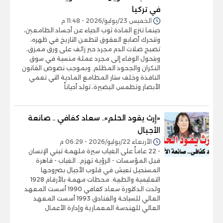
في تركيا
الخميس 23/يوليو/2026 - 11:48 م
حينما تنزع المادة ثوب الحياء عن أجساد الطامعين،
وتتحرك أصابع العقوق لتطعن التاريخ في ظهره،
تصبح صلات الدم مجرد حبر زائف على ورق ممزق،
ويتحول الوفاء إلى مجرد عملة منسية في سوق
النكران والجحود المظلم. وبموجب نصوص القانون
النافذة وخلف ستار المطامع المادية التي تعمي
الأبصار وتطمس البصيرة، تولد أحياناً
«إِرث يقود الحلم».. سعاد كفافي .. صانعة
الأجيال
الأربعاء 22/يوليو/2026 - 06:29 م
- 22 عاماً على الغياب سيرة ملهمة تبني الإنسان
قبل المؤسسات - الرؤية تهزم.. الغياب - قاهرة
المستحيل تعيش في قلوب الأجيال بصروحها
التعليمية والطبية. محطات مهمة بالأرقام 1928
ولدت الدكتورة سعاد كفافي 1990 أسست المعهد
العالي للسياحة والفنادق 1993 أسست المعهد
العالي للهندسة المعمارية وإدارة الأعمال