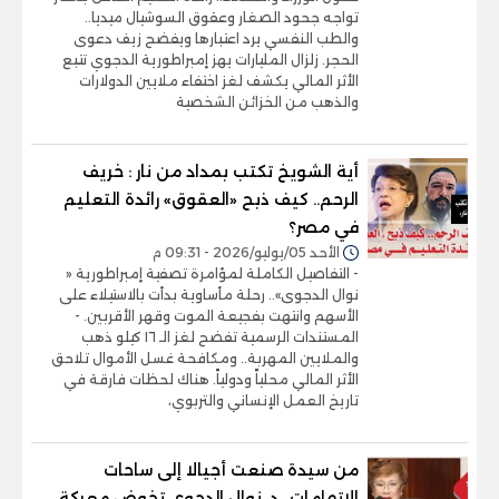
تواجه جحود الصغار وعقوق السوشيال ميديا..
والطب النفسي يرد اعتبارها ويفضح زيف دعوى
الحجر. زلزال المليارات يهز إمبراطورية الدجوي تتبع
الأثر المالي يكشف لغز اختفاء ملايين الدولارات
والذهب من الخزائن الشخصية
أية الشويخ تكتب بمداد من نار : خريف
الرحم.. كيف ذبح «العقوق» رائدة التعليم
في مصر؟
الأحد 05/يوليو/2026 - 09:31 م
- التفاصيل الكاملة لمؤامرة تصفية إمبراطورية «
نوال الدجوى».. رحلة مأساوية بدأت بالاستيلاء على
الأسهم وانتهت بفجيعة الموت وقهر الأقربين. -
المستندات الرسمية تفضح لغز الـ ١٦ كيلو ذهب
والملايين المهربة.. ومكافحة غسل الأموال تلاحق
الأثر المالي محلياً ودولياً. هناك لحظات فارقة في
تاريخ العمل الإنساني والتربوي،
من سيدة صنعت أجيالا إلى ساحات
الاتهامات.. د. نوال الدجوي تخوض معركة