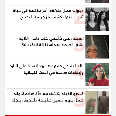
2
«جوزك عمل حادثة».. آخر مكالمة في حياة
أم وابنتيها تكشف لغز جريمة التجمع
الخامس
3
القبض على خاطفي شاب داخل «ثلاجة»
بشبرا الخيمة بعد استغاثة لايف بـ30
دقيقة
4
يالينا تفاجئ جمهورها.. رومانسية على البارد
وإيقاعات ساخنة في أحدث كليباتها
5
فيديو القبلة يكشف مفاجأة صادمة، والد
طفل يتهم شقيق طليقته بالتحرش بنجله
في القليوبية