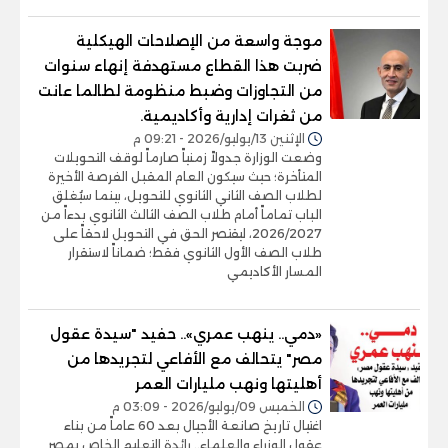
موجة واسعة من الإصلاحات الهيكلية
ضربت هذا القطاع مستهدفة إنهاء سنوات
من التجاوزات وضبط منظومة لطالما عانت
من ثغرات إدارية وأكاديمية.
الإثنين 13/يوليو/2026 - 09:21 م
وضعت الوزارة جدولاً زمنياً صارماً لوقف التحويلات
المتأخرة؛ حيث سيكون العام المقبل الفرصة الأخيرة
لطلاب الصف الثاني الثانوي للتحويل، بينما سيُغلق
الباب تماماً أمام طلاب الصف الثالث الثانوي بدءاً من
2026/2027، ليقتصر الحق في التحويل لاحقاً على
طلاب الصف الأول الثانوي فقط؛ ضماناً لاستقرار
المسار الأكاديمي
«دمي.. ينهب عمري».. حفيد "سيدة عقول
مصر" يتحالف مع الأفاعي لتجريدها من
أهليتها ونهب مليارات العمر
الخميس 09/يوليو/2026 - 03:09 م
اغتيال تاريخ صانعة الأجيال بعد 60 عاماً من بناء
عقول الوزراء والعلماء.. رائدة التعليم الخاص بمصر