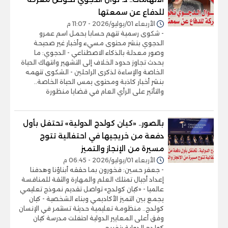
للدفاع عن سمعتها
الأربعاء 01/يوليو/2026 - 11:07 م
- شكوى رسمية تتهم حسابا يحمل اسم عمرو
الدجوي بنشر محتوى مسيء وأخبار غير صحيحة
وصور معدلة بالذكاء الاصطناعي - الدجوي: ما
يحدث تجاوز حدود الخلاف إلى التشهير وانتهاك الحياة
الخاصة والإساءة لذكرى الراحلين - الشكوى تتهمه
بنشر أخبار كاذبة ومحتوى يمس الحياة الخاصة..
والتأثير على الرأي العام في قضايا منظورة
بالصور.. «كيان كولدج الدولية» تحتفل بأول
دفعة من خريجيها في احتفالية تتوج
مسيرة من الإنجاز والتميز
الأربعاء 01/يوليو/2026 - 06:45 م
- جعفر حسين: فخورون بما حققه أبناؤنا وهدفنا
إعداد أجيال تمتلك العلم والمهارة والثقة للمنافسة
عالميا - «كيان كولدج» تواصل تقديم نموذج تعليمي
يجمع بين التميز الأكاديمي وبناء الشخصية - كيان
كولدج.. منظومة تعليمية حديثة تستثمر في الإنسان
وفق أعلى المعايير الدولية احتفلت مدرسة كيان
كولدج الدولية بتخريج