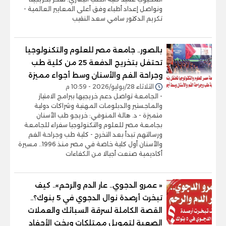
ونواصل إعداد أطباء وفق أعلى المعايير العالمية -
تكريم الدكتور سامي سعد النقيب
بالصور.. جامعة مصر للعلوم والتكنولوجيا
تحتفل بتخريج الدفعة 25 من كلية طب
وجراحة الفم والأسنان وسط أجواء مميزة
الثلاثاء 28/يوليو/2026 - 10:59 م
- الجامعة تواصل دعم خريجيها ببرامج الامتياز
والماجستير والدبلومات المهنية وشراكات دولية
متميزة - د. هالة المنوفي: خريجو طب الأسنان
بجامعة مصر للعلوم والتكنولوجيا سفراء للجامعة
ورسالتهم تبدأ بعد التخرج - كلية طب وجراحة الفم
والأسنان أول كلية خاصة في مصر منذ 1996.. مسيرة
أكاديمية صنعت أجيالا من الكفاءات
« عمرو الدجوي.. عار الدم والرحم».. كيف
تبخرت أرصدة نوال الدجوي في 5 بنوك؟..
القصة الكاملة لسرقة السبائك والعملات
الصعبة لتمويل ممتلكات ويخت الأحفاد