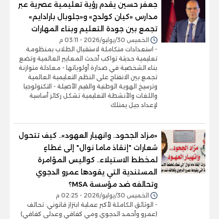
جعفر حسين يقدم رؤية تعليمية عصرية عبر
مدارس «كيان كولدج» و«جلوبال بارادايم»
تجمع بين جودة التعليم وبناء المهارات
الخميس 30/يوليو/2026 - 03:11 م
- استعدادات متكاملة لاستقبال الطلاب بمنظومة
تعليمية حديثة تواكب أحدث المعايير العالمية وتضع
بناء الشخصية في صدارة أولوياتها - معادلة متوازنة
تجمع بين الانفتاح على النظم التعليمية العالمية
وترسيخ الهوية الوطنية والقيم الأصيلة - التكنولوجيا
واللغات والأنشطة التعليمية تشكل ركائز أساسية
لإعداد جيل يمتلك
«مزاد الجحود.. وانهيار العهود».. كيف تتحول
شعارات "إنقاذ ماما نوال" إلى غطاءٍ
لمخطط الاستيلاء.. كواليس المؤامرة
المستندية التي يقودها عمرو الدجوي
وتحالفه ضد مؤسسة MSA؟
الخميس 30/يوليو/2026 - 02:25 م
- الوثائق الكاملة لأكبر عملية ابتزاز قانوني: تحالف
(عمرو وأحمد الدجوي ومي كفافي وعدلى كفافي)