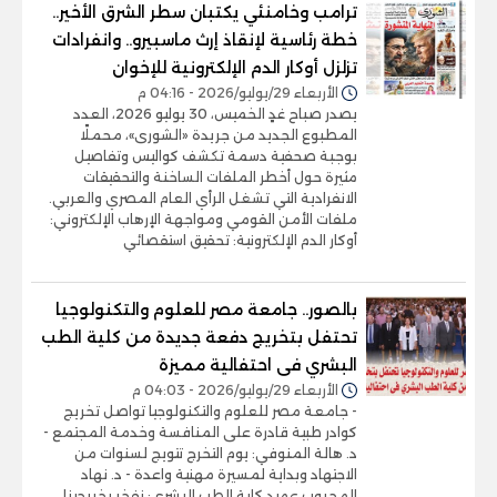
ترامب وخامنئي يكتبان سطر الشرق الأخير..
خطة رئاسية لإنقاذ إرث ماسبيرو.. وانفرادات
تزلزل أوكار الدم الإلكترونية للإخوان
الأربعاء 29/يوليو/2026 - 04:16 م
يصدر صباح غدٍ الخميس، 30 يوليو 2026، العدد
المطبوع الجديد من جريدة «الشورى»، محملًا
بوجبة صحفية دسمة تكشف كواليس وتفاصيل
مثيرة حول أخطر الملفات الساخنة والتحقيقات
الانفرادية التي تشغل الرأي العام المصري والعربي.
ملفات الأمن القومي ومواجهة الإرهاب الإلكتروني:
أوكار الدم الإلكترونية: تحقيق استقصائي
بالصور.. جامعة مصر للعلوم والتكنولوجيا
تحتفل بتخريج دفعة جديدة من كلية الطب
البشري فى احتفالية مميزة
الأربعاء 29/يوليو/2026 - 04:03 م
- جامعة مصر للعلوم والتكنولوجيا تواصل تخريج
كوادر طبية قادرة على المنافسة وخدمة المجتمع -
د. هالة المنوفي: يوم التخرج تتويج لسنوات من
الاجتهاد وبداية لمسيرة مهنية واعدة - د. نهاد
المحبوب عميد كلية الطب البشري: نفخر بخريجينا