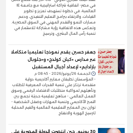
في مصر- اتفاقية شراكة استراتيجية مع جامعة IE
العالمية، في خطوة تستهدف تعزيز و تطوير
القيادات، والارتقاء ببرامج التعليم التنفيذي، ودعم
مسارات النمو والتقدم المهني في السوق المصرية.
وتعكس هذه الاتفاقية رؤية مشتركة للاستثمار في
تنمية رأس المال البشري، وترسيخ
جعفر حسين يقدم نموذجا تعليميا متكاملا
عبر مدارس «كيان كولدج» و«جلوبال
بارادايم» لإعداد أجيال المستقبل
الجمعة 26/يونيو/2026 - 08:45 م
- المؤسستان تطبقان معايير أكاديمية دولية
متقدمة ترتكز على تنمية القدرات المعرفية للطلاب
وتأهيلهم لمواكبة متطلبات الاقتصاد الرقمي وسوق
العمل العالمي - مناهج تعليمية حديثة تجمع بين
التميز الأكاديمي وتنمية المهارات وصقل الشخصية -
توازن بين المعايير التعليمية العالمية والقيم المحلية
لترسيخ الهوية والانفتاح
30 يونيو.. حين انتصرت الدولة المصرية على