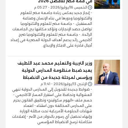
في قمة مصر للأفضل 2026
الخميس 16/يوليو/2026 - 05:27 م
- إنجاز جديد يعكس ريادة جامعة مصر للعلوم
والتكنولوجيا ودورها في بناء الإنسان وصناعة
المستقبل. - جامعة مصر للعلوم والتكنولوجيا
تواصل حصد الإنجازات وتؤكد مكانتها بين الجامعات
الرائدة. - جامعة مصر للعلوم والتكنولوجيا صرح
أكاديمي رائد يدعم أهداف الدولة المصرية فى إعداد
أجيال قادرة على الابتكار والإبداع.
وزير التربية والتعليم محمد عبد اللطيف
يعيد ضبط منظومة المدارس الدولية
ويؤسس لمرحلة جديدة من الانضباط
الإثنين 13/يوليو/2026 - 11:41 م
- ضوابط جديدة للتحويل إلى المدارس الدولية تنهي
العشوائية وتحافظ على استقرار المسار الأكاديمي -
حسم ملف «الهوم سكولينج» وتطبيق القانون بحزم
على المدارس المخالفة دون استثناء - اعتماد
شهادات الدبلومة الأمريكية تحت مظلة الوزارة
وإنهاء تحصيل أي رسوم بالدولار من الأسر - إصلاحات
متكاملة ترسخ الانضباط المؤسسي