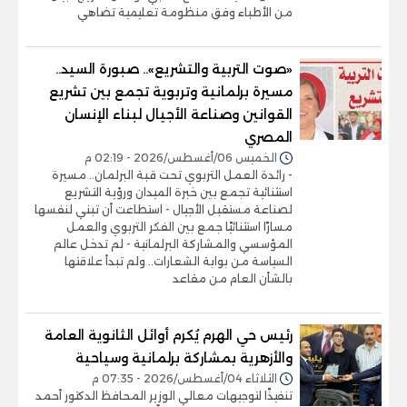
من الأطباء وفق منظومة تعليمية تضاهي
«صوت التربية والتشريع».. صبورة السيد..
مسيرة برلمانية وتربوية تجمع بين تشريع
القوانين وصناعة الأجيال لبناء الإنسان
المصري
الخميس 06/أغسطس/2026 - 02:19 م
- رائدة العمل التربوي تحت قبة البرلمان.. مسيرة
استثنائية تجمع بين خبرة الميدان ورؤية التشريع
لصناعة مستقبل الأجيال - استطاعت أن تبني لنفسها
مسارًا استثنائيًا جمع بين الفكر التربوي والعمل
المؤسسي والمشاركة البرلمانية - لم تدخل عالم
السياسة من بوابة الشعارات.. ولم تبدأ علاقتها
بالشأن العام من مقاعد
رئيس حي الهرم يُكرم أوائل الثانوية العامة
والأزهرية بمشاركة برلمانية وسياحية
الثلاثاء 04/أغسطس/2026 - 07:35 م
تنفيذًا لتوجيهات معالي الوزير المحافظ الدكتور أحمد