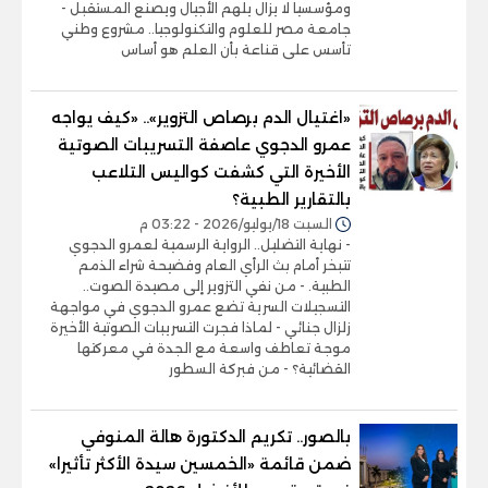
ومؤسسيا لا يزال يلهم الأجيال ويصنع المستقبل -
جامعة مصر للعلوم والتكنولوجيا.. مشروع وطني
تأسس على قناعة بأن العلم هو أساس
«اغتيال الدم برصاص التزوير».. «كيف يواجه
عمرو الدجوي عاصفة التسريبات الصوتية
الأخيرة التي كشفت كواليس التلاعب
بالتقارير الطبية؟
السبت 18/يوليو/2026 - 03:22 م
- نهاية التضليل.. الرواية الرسمية لعمرو الدجوي
تتبخر أمام بث الرأي العام وفضيحة شراء الذمم
الطبية. - من نفي التزوير إلى مصيدة الصوت..
التسجيلات السرية تضع عمرو الدجوي في مواجهة
زلزال جنائي - لماذا فجرت التسريبات الصوتية الأخيرة
موجة تعاطف واسعة مع الجدة في معركتها
القضائية؟ - من فبركة السطور
بالصور.. تكريم الدكتورة هالة المنوفي
ضمن قائمة «الخمسين سيدة الأكثر تأثيرا»