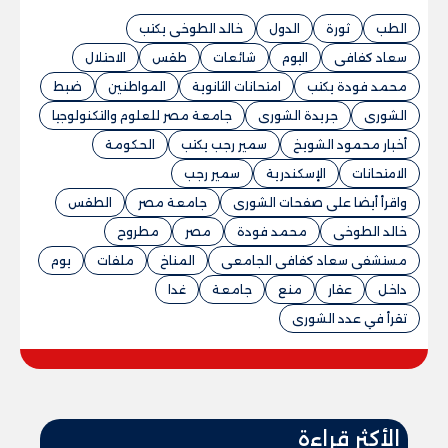
الطب
ثورة
الدول
خالد الطوخى يكتب
سعاد كفافى
اليوم
شائعات
طقس
الاحتلال
محمد فودة يكتب
امتحانات الثانوية
المواطنين
ضبط
الشورى
جريدة الشورى
جامعة مصر للعلوم والتكنولوجيا
أخبار محمود الشويخ
سمير رجب يكتب
الحكومة
الامتحانات
الإسكندرية
سمير رجب
واقرأ أيضا على صفحات الشورى
جامعة مصر
الطقس
خالد الطوخى
محمد فودة
مصر
مطروح
مستشفى سعاد كفافى الجامعى
المناخ
ملفات
يوم
داخل
عقار
منع
جامعة
غدا
تقرأ في عدد الشورى
الأكثر قراءة