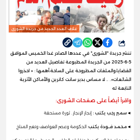
غلاف العدد الجديد من جريدة الشورى
شارك
تنشر جريدة "الشورى" في عددها الصادر غدا الخميس الموافق
5-6-2025 من الجريدة المطبوعة تفاصيل العديد من
القضايا،والملفات المطروحة على الساحة،أهمها : « احذروا
الشائعات».
.
.. لا مساس بدير سانت كاترين والأماكن الأثرية
التابعة له
واقرأ أيضاً على صفحات الشورى:
◄سمير رجب يكتب :
إنجاز الإنجاز.. ثورة مستحقة
◄محمد فــودة يكتب:
الحكومة وعصر العواصف وتغير المناخ