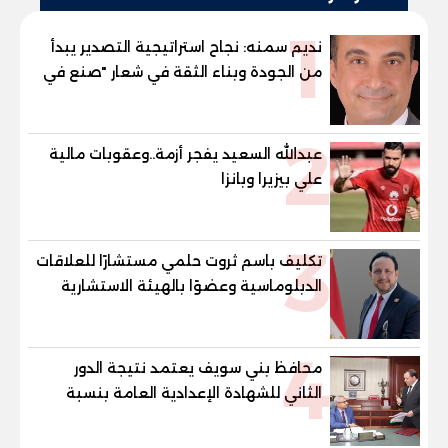
1
نديم سمنه: نجاح استراتيجية التصدير يبدأ
من الجودة وبناء الثقة في شعار "صنع في
مصر"
2
عبدالله السعيد يفجر أزمة..وعقوبات مالية
علي بيزيرا وبانزا
3
تكليف باسم ثروت حلمي مستشارًا للعلاقات
الدبلوماسية وعضوًا بالهيئة الاستشارية
العليا لمنظمة «جاد جمينت يوإن»
4
محافظ بني سويف يعتمد نتيجة الدور
الثاني للشهادة الإعدادية العامة بنسبة
79.9% نظامي ...و69.55% منازل.. و70.56%
للمهنية .. و100% للصُم وضعاف السمع