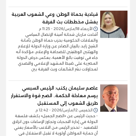
قيادية بحماة الوطن: وعي الشعوب العربية
يفشل مخططات بث الفرقة
الأربعاء 18/مارس/2026 - 11:25 م
أشادت ماريان شحاتة أمينة الإتصال السياسي
والعلاقات الحكومية بحزب حماة الوطن بأمانة
الشيخ زايد، بالبيان الصادر عن وزارة الدولة للإعلام
والهيئتين الوطنيتين للصحافة والإعلام، مؤكدة أنه
جاء في توقيت بالغ الأهمية، يعكس حرص الدولة
المصرية على ضبط المشهد الإعلامي والتصدي
لمحاولات نشر الشائعات وبث الفرقة بين
عاصم سليمان يكتب: الرئيس السيسي
يرسم معادلة الحكمة.. الصبر قوة والاستقرار
طريق الشعوب إلى المستقبل
الخميس 12/مارس/2026 - 12:42 م
- حديث الرئيس عن «الصبر الجميل» يكشف فلسفة
الدولة في إدارة التحديات وتجاوز الإساءات دون انزلاق
للتصعيد. - تحذير الرئيس من التلاعب بالأسعار يعني
أن حماية المواطن أولوية لا تقبل الاستغلال في