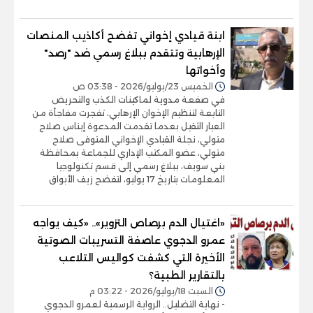
ابنة قيادي إخواني تفضح أكاذيب المنصات
الإرهابية وتتقدم ببلاغ رسمي ضد "رصد"
وأخواتها
الخميس 23/يوليو/2026 - 03:38 ص
في صفعة مدوية لماكينات الكذب والتحريض
التابعة لتنظيم الإخوان الإرهابي، تفجرت مفاجأة من
العيار الثقيل بعدما تقدمت المدعوة إيناس صلاح
متولي، نجلة القيادي الإخواني المتوفى صلاح
متولي، عضو المكتب الإداري للجماعة بمحافظة
بني سويف، ببلاغ رسمي إلى قسم تكنولوجيا
المعلومات بتاريخ 17 يوليو، لتفضح زيف الأبواق
«اغتيال الدم برصاص التزوير».. «كيف يواجه
عمرو الدجوي عاصفة التسريبات الصوتية
الأخيرة التي كشفت كواليس التلاعب
بالتقارير الطبية؟
السبت 18/يوليو/2026 - 03:22 م
- نهاية التضليل.. الرواية الرسمية لعمرو الدجوي