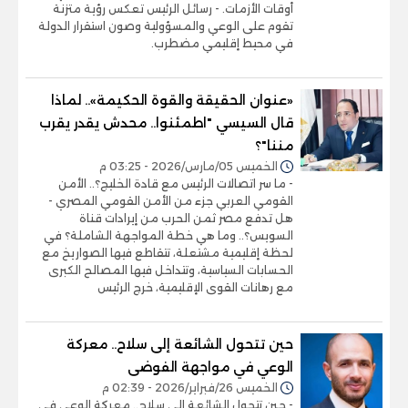
أوقات الأزمات. - رسائل الرئيس تعكس رؤية متزنة
تقوم على الوعي والمسؤولية وصون استقرار الدولة
في محيط إقليمي مضطرب.
«عنوان الحقيقة والقوة الحكيمة».. لماذا
قال السيسي "اطمئنوا.. محدش يقدر يقرب
مننا"؟
الخميس 05/مارس/2026 - 03:25 م
- ما سر اتصالات الرئيس مع قادة الخليج؟.. الأمن
القومي العربي جزء من الأمن القومي المصري -
هل تدفع مصر ثمن الحرب من إيرادات قناة
السويس؟.. وما هي خطة المواجهة الشاملة؟ في
لحظة إقليمية مشتعلة، تتقاطع فيها الصواريخ مع
الحسابات السياسية، وتتداخل فيها المصالح الكبرى
مع رهانات القوى الإقليمية، خرج الرئيس
حين تتحول الشائعة إلى سلاح.. معركة
الوعي في مواجهة الفوضى
الخميس 26/فبراير/2026 - 02:39 م
- حين تتحول الشائعة إلى سلاح.. معركة الوعي في