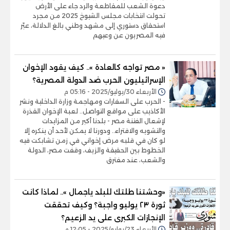
دعوة الشعب للمقاطعة والرد جاء على الأرض
تحولت انتخابات مجلس الشيوخ 2025 من مجرد
استحقاق دستوري إلى مشهد وطني بالغ الدلالة، عبّر
فيه المصريون عن وعيهم
« مصر تواجه كالعادة ».. كيف يقود الإخوان
الإسرائيليون الحرب ضد الدولة المصرية؟
الأربعاء 30/يوليو/2025 - 05:16 م
- الحرب على السفارات ومهاجمة وزارة الداخلية ونشر
الأكاذيب على مواقع التواصل.. لعبة الإخوان القذرة
لإشعال الفتنة مصر - بلدنا أكبر من المزايدات
والتشويه والافتراء.. ودورنا لا يمكن لأحد أن ينكره إلا
لو كان في قلبه مرض إخواني في زمن تشابكت فيه
الخطوط بين الحقيقة والزيف، وقفت مصر، الدولة
والشعب، عند مفترق
«وحشتنا طلتك للبلد ياجمال ».. لماذا كانت
ثورة ٢٣ يوليو واجبة؟ وكيف تحققت
الإنجازات الكبرى على يد الزعيم؟
الأربعاء 23/يوليو/2025 - 12:05 م