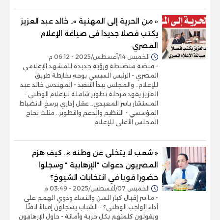
« من الحرية إلى المهنية ».. خالد عبد العزيز
يكتب فصلا جديدا فى صياغة الإعلام
المصري
الخميس 14/أغسطس/2025 - 06:12 م
- قبضة منضبطة ورؤية جديدة للمشهد الإعلامي
المصري - الرئيس السيسي يوجه بخارطة طريق
للإعلام.. والمجلس يبدأ التنفيذ - المهندس خالد عبد
العزيز يقود مرحلة تطوير شاملة للإعلام الوطني -
المستشار ياسر المعبدي.. عقل إداري يرسخ الانضباط
المؤسسي - التنظيم والدعم والتطوير.. مثلث نجاح
المجلس الأعلى للإعلام
« شعب لا يتخلى عن وطنه ».. كيف هزم
المصريون دعوات "الإرهابية " وسجلوا
حضورا قويا في انتخابات الشيوخ؟
الخميس 07/أغسطس/2025 - 03:49 م
- ما سر إقبال كبار السن والنساء وذوي الهمم على
أداء الواجب الوطني؟ - الشباب يسجلون إقبالاً لافتًا
ويقولون كلمتهم بكل حرية وأمانة - حاول الإرهابيون