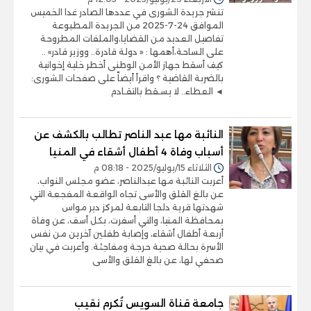
تنشر جريدة الشورى في عددها الصادر غدا الخميس
الموافق 24-7-2025 من الجريدة المطبوعة
تفاصيل العديد من القضايا،والملفات المطروحة
على الساحة،أهمها : « دولة قادرة.. ووزير قادر» ..
كيف أسقط جهاز الأمن الوطنى أخطر خلية إخوانية
بالضربة القاضية ؟ واقرأ أيضاً على صفحات الشورى:
◄ العطاء.. لا يسـقط بالتقـادم
النائبة مها عبد الناصر تطالب بالكشف عن
أسباب وفاة 4 أطفال أشقاء في المنيا
الثلاثاء 15/يوليو/2025 - 08:18 م
أعربت النائبة مها عبدالناصر، عضو مجلس النواب،
عن بالغ القلق والأسى تجاه الواقعة المفجعة التي
شهدتها قرية دلجا التابعة لمركز دير مواس
بمحافظة المنيا، والتي أسفرت، بكل أسف، عن وفاة
أربعة أطفال أشقاء، وإصابة طفلين آخرين من نفس
الأسرة بحالة صحية حرجة ومفاجئة. وأعربت في بيان
صحفي لها، عن بالغ القلق والأسى
جامعة قناة السويس تُكرم نقيب