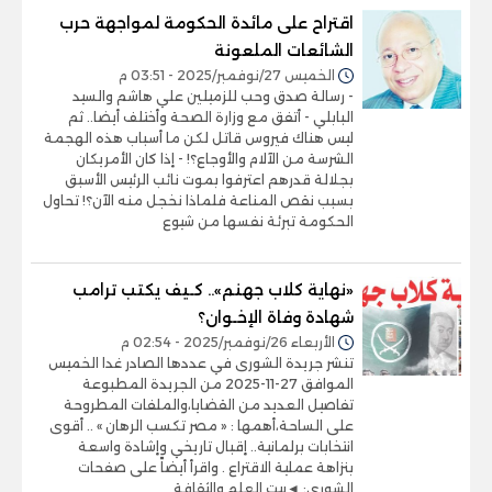
اقتراح على مائدة الحكومة لمواجهة حرب
الشائعات الملعونة
الخميس 27/نوفمبر/2025 - 03:51 م
- رسالة صدق وحب للزميلين علي هاشم والسيد
البابلي - أتفق مع وزارة الصحة وأختلف أيضا.. ثم
ليس هناك فيروس قاتل لكن ما أسباب هذه الهجمة
الشرسة من الآلام والأوجاع؟! - إذا كان الأمريكان
بجلالة قدرهم اعترفوا بموت نائب الرئيس الأسبق
بسبب نقص المناعة فلماذا نخجل منه الآن؟! تحاول
الحكومة تبرئة نفسها من شيوع
«نهاية كلاب جهنم».. كـيف يكتب ترامب
شهادة وفاة الإخـوان؟
الأربعاء 26/نوفمبر/2025 - 02:54 م
تنشر جريدة الشورى في عددها الصادر غدا الخميس
الموافق 27-11-2025 من الجريدة المطبوعة
تفاصيل العديد من القضايا،والملفات المطروحة
على الساحة،أهمها : « مصر تكسب الرهان » .. أقوى
انتخابات برلمانية.. إقبال تاريخي وإشادة واسعة
بنزاهة عملية الاقتراع . واقرأ أيضاً على صفحات
الشورى: ◄بيت العلم والثقافة