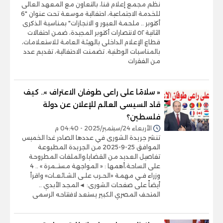
نظم مجمع إعلام قنا، بالتعاون مع المعهد العالى
للخدمة الاجتماعية، احتفالية موسعة تحت عنوان "6
أكتوبر .. ملحمة العبور و الانجازات" بمناسبة الذكرى
الثانية ٥٢ لانتصارات أكتوبر المجيدة، ضمن احتفالات
قطاع الإعلام الداخلى بالهيئة العامة للاستعلامات،
بالمناسبات الوطنية. تضمنت الاحتفالية، تقديم عدد
من الفقرات
« سلامًا على راعى طوفان الاعتراف ».. كيف
قاد السيسى العالم للإعلان عن دولة
فلسطين؟
الأربعاء 24/سبتمبر/2025 - 04:40 م
تنشر جريدة الشورى في عددها الصادر غدا الخميس
الموافق 25-9-2025 من الجريدة المطبوعة
تفاصيل العديد من القضايا،والملفات المطروحة
على الساحة،أهمها : « المواجهة مستــمرة » .. 4
وزراء فـي مهمة «الحـرب علـى الشـائعـات» واقرأ
أيضاً على صفحات الشورى: ◄المجد الأبدي ..
المتحف المصري الكبير يستعد لافتتاحه الرسمى