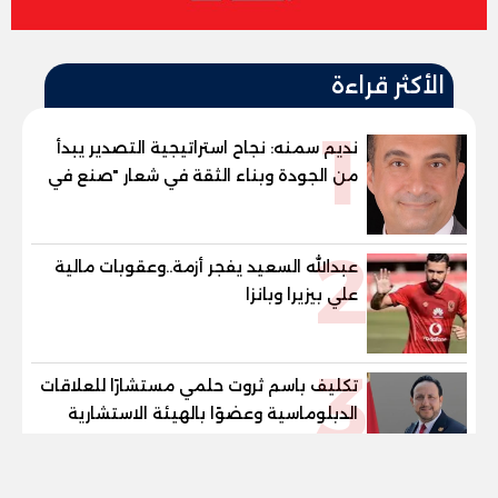
الأكثر قراءة
1
نديم سمنه: نجاح استراتيجية التصدير يبدأ
من الجودة وبناء الثقة في شعار "صنع في
مصر"
2
عبدالله السعيد يفجر أزمة..وعقوبات مالية
علي بيزيرا وبانزا
3
تكليف باسم ثروت حلمي مستشارًا للعلاقات
الدبلوماسية وعضوًا بالهيئة الاستشارية
العليا لمنظمة «جاد جمينت يوإن»
tel