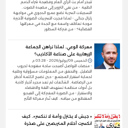
تتبخر أمام بث الرأي العام وفضيحة شراء الذمم
الطبية. - من نفي التزوير إلى مصيدة الصوت..
التسجيلات السرية تضع عمرو الدجوي في مواجهة
زلزال جنائي - لماذا فجرت التسريبات الصوتية الأخيرة
موجة تعاطف واسعة مع الجدة في معركتها
القضائية؟ - من فبركة السطور
معركة الوعي.. لماذا تراهن الجماعة
الإرهابية على صناعة الأكاذيب؟
الخميس 09/يوليو/2026 - 03:28 م
- منصات التواصل أصبحت ساحة مفتوحة لحروب
التضليل.. والتحقق من المعلومات مسؤولية وطنية
لحماية استقرار المجتمع - حين تصبح الكلمة أخطر
من الرصاصة.. الشائعات لم تعد مجرد أخبار كاذبة
بل أدوات منظمة تستهدف الثقة والاقتصاد
والاستقرار - من الصورة المفبركة إلى الفيديو
المقتطع من سياقه.. كيف تُدار معركة التأثير
« جيش لا يختزل وأمة لا تنكسر».. كيف
انكسرت أحلام المتربصين على صخرة