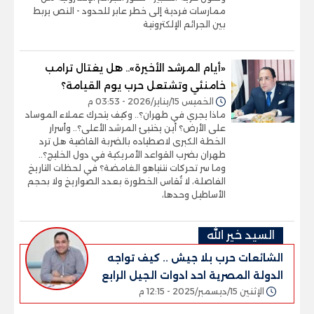
ممارسات فردية إلى خطر عابر للحدود - النص يربط
بين الجرائم الإلكترونية
«أيام المرشد الأخيرة».. هل يغتال ترامب
خامنئي وتشتعل حرب يوم القيامة؟
الخميس 15/يناير/2026 - 03:53 م
ماذا يجري في طهران؟.. وكيف يتحرك عملاء الموساد
على الأرض؟ أين يختبئ المرشد الأعلى؟.. وأسرار
الخطة الكبرى لاصطياده بالضربة القاضية هل ترد
طهران بضرب القواعد الأمريكية في دول الخليج؟..
وما سر تحركات نتنياهو الغامضة؟ في لحظات التاريخ
الفاصلة، لا تُقاس الخطورة بعدد الصواريخ ولا بحجم
الأساطيل وحدها،
السيد خير الله
الشائعات حرب بلا جيش .. كيف تواجه
الدولة المصرية احد ادوات الجيل الرابع
الإثنين 15/ديسمبر/2025 - 12:15 م
للحروب