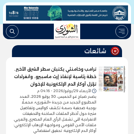
شائعات
ترامب وخامنئي يكتبان سطر الشرق الأخير..
خطة رئاسية لإنقاذ إرث ماسبيرو.. وانفرادات
تزلزل أوكار الدم الإلكترونية للإخوان
الأربعاء 29/يوليو/2026 - 04:16 م
يصدر صباح غدٍ الخميس، 30 يوليو 2026، العدد
المطبوع الجديد من جريدة «الشورى»، محملًا
بوجبة صحفية دسمة تكشف كواليس وتفاصيل
مثيرة حول أخطر الملفات الساخنة والتحقيقات
الانفرادية التي تشغل الرأي العام المصري والعربي.
ملفات الأمن القومي ومواجهة الإرهاب الإلكتروني:
أوكار الدم الإلكترونية: تحقيق استقصائي