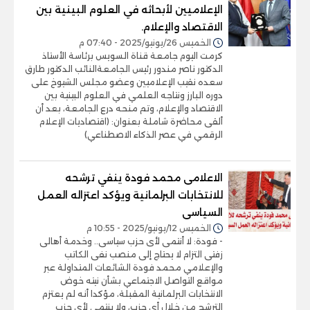
الإعلاميين لأبحاثه في العلوم البينية بين
الاقتصاد والإعلام.
الخميس 26/يونيو/2025 - 07:40 م
كرمت اليوم جامعة قناة السويس برئاسة الأستاذ
الدكتور ناصر مندور رئيس الجامعةالنائب الدكتور طارق
سعده نقيب الإعلاميين وعضو مجلس الشيوخ على
دوره البارز ونتاجه العلمي في العلوم البينية بين
الاقتصاد والإعلام، وتم منحه درع الجامعة، بعد أن
ألقى محاضرة شاملة بعنوان: (اقتصاديات الإعلام
الرقمي في عصر الذكاء الاصطناعي)
الاعلامى محمد فودة ينفي ترشحه
للانتخابات البرلمانية ويؤكد اعتزاله العمل
السياسى
الخميس 12/يونيو/2025 - 10:55 م
- فودة: لا أنتمى لأى حزب سياسى.. وخدمة أهالى
زفتى التزام لا يحتاج إلى منصب نفى الكاتب
والإعلامي محمد فودة الشائعات المتداولة عبر
مواقع التواصل الاجتماعي بشأن نيته خوض
الانتخابات البرلمانية المقبلة، مؤكدا أنه لم يعتزم
الترشح من خلال أي حزب، ولا ينتمى لأى حزب