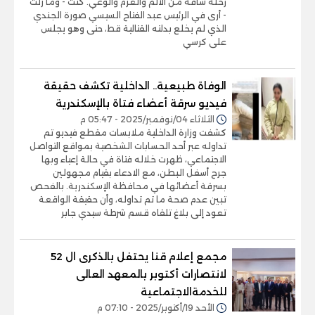
رحلة شاقة من الألم والعزم والوعي. كنت - وما زلت
- أرى في الرئيس عبد الفتاح السيسي صورة الجندي
الذي لم يخلع بدلته القتالية قط، حتى وهو يجلس
على كرسي
الوفاة طبيعية.. الداخلية تكشف حقيقة
فيديو سرقة أعضاء فتاة بالإسكندرية
الثلاثاء 04/نوفمبر/2025 - 05:47 م
كشفت وزارة الداخلية ملابسات مقطع فيديو تم
تداوله عبر أحد الحسابات الشخصية بمواقع التواصل
الاجتماعي، ظهرت خلاله فتاة في حالة إعياء وبها
جرح أسفل البطن، مع الادعاء بقيام مجهولين
بسرقة أعضائها في محافظة الإسكندرية. بالفحص
تبين عدم صحة ما تم تداوله، وأن حقيقة الواقعة
تعود إلى بلاغ تلقاه قسم شرطة سيدي جابر
مجمع إعلام قنا يحتفل بالذكرى ال 52
لانتصارات أكتوبر بالمعهد العالى
للخدمةالاجتماعية
الأحد 19/أكتوبر/2025 - 07:10 م