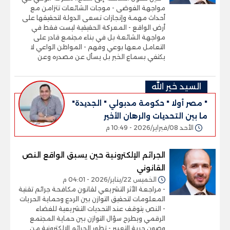
مواجهة الفوضى - موجات الشائعات تتزامن مع
أحداث مهمة وإنجازات تسعى الدولة لتحقيقها على
أرض الواقع - المعركة الحقيقية ليست فقط في
مواجهة الشائعة بل في بناء مجتمع قادر على
التعامل معها بوعي وفهم - المواطن الواعي لا
يكتفي بسماع الخبر بل يسأل عن مصدره وعن
السيد خير الله
" مصر أولا " حكومة مدبولي " الجديدة"
ما بين التحديات والرهان الأخير
الأحد 08/فبراير/2026 - 10:49 م
الجرائم الإلكترونية حين يسبق الواقع النص
القانوني
الخميس 22/يناير/2026 - 04:01 م
- مراجعة الأثر التشريعي لقانون مكافحة جرائم تقنية
المعلومات لتحقيق التوازن بين الردع وحماية الحريات
- النص يتوقف عند التحديات التشريعية للفضاء
الرقمي ويطرح سؤال التوازن بين حماية المجتمع
وصون حرية التعبير - تطور الجرائم الإلكترونية من