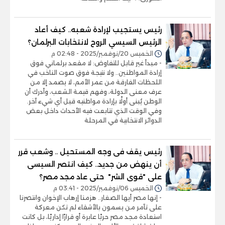
رئيس يستجيب لإرادة شعبه.. كيف أعاد
الرئيس السيسي الروح لانتخابات البرلمان؟
الخميس 20/نوفمبر/2025 - 02:48 م
- مبدأ غير قابل للتفاوض: لا مقعد برلماني فوق
إرادة المواطنين.. ولا نتيجة فوق صوت الناخب في
اللحظات الفارقة من عمر الأمم، لا يصمد إلا من
عرف معنى الدولة، وفهم قيمة الشعب، وأدرك أن
الوطن يُبنى أولًا بإرادة مواطنيه قبل أي شيء آخر.
وفي الوقت الذي تتابعت فيه الأحداث داخل بعض
الدوائر الانتخابية في المرحلة
رئيس يقف فى وجه المستحيل .. وشعب قرر
أن ينهض من جديد.. كيف انتصر السيسى
على "قوى الشر" حتى عاد مجد مصر؟
الخميس 06/نوفمبر/2025 - 03:41 م
- إنها مصر أيها الصغار.. هزمنا إرهاب الإخوان وانتصرنا
على تآمر من يسمون بالأشقاء لم تكن معركة
استعادة مجد مصر حربًا عابرة أو قرارًا إداريًا، بل كانت