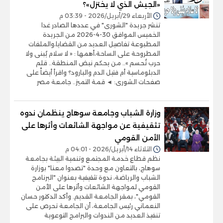
«الجيش الذي لا يختزل»؟
الأربعاء 29/أبريل/2026 - 03:39 م
تنشر جريدة "الشورى" في عددها الصادر غدا
الخميس الموافق 30-4-2026 من الجريدة
المطبوعة تفاصيل العديد من القضايا،والملفات
المطروحة على الساحة،أهمها : « لا سلام يُبنى ولا
حرب تُحسم ».. من يحكم نبض المنطقة.. قلم
الدبلوماسية أم فتيل الدم والبارود؟ واقرأ أيضاً على
صفحات الشورى: ◄ قمة التميز.. جامعة مصر
وزارة الشباب وجامعة سوهاج ينظمان ندوه
تثقيفية عن مواجهة الشائعات وأثرها على
الأمن القومي
الثلاثاء 14/أبريل/2026 - 04:01 م
نظم قطاع خدمة المجتمع وتنمية البيئة بجامعة
سوهاج، بالتعاون مع وحدة "تصدوا معنا" بوزارة
الشباب والرياضة، ندوة تثقيفية بعنوان "البرنامج
القومي لمواجهة الشائعات وأثرها على الأمن
القومي"، بمقر الجامعة القديم. وأكد الدكتور حسان
النعماني رئيس الجامعة، أن الجامعة تحرص على
تنفيذ العديد من الندوات والبرامج التوعوية