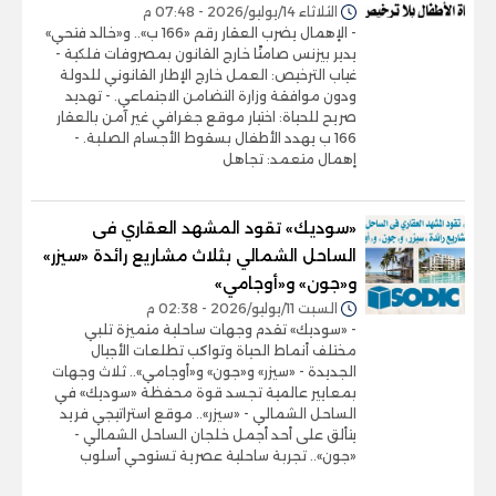
الثلاثاء 14/يوليو/2026 - 07:48 م
- الإهمال يضرب العقار رقم «166 ب».. و«خالد فتحي»
يدير بيزنس صامتًا خارج القانون بمصروفات فلكية -
غياب الترخيص: العمل خارج الإطار القانوني للدولة
ودون موافقة وزارة التضامن الاجتماعي. - تهديد
صريح للحياة: اختيار موقع جغرافي غير آمن بالعقار
166 ب يهدد الأطفال بسقوط الأجسام الصلبة. -
إهمال متعمد: تجاهل
«سوديك» تقود المشهد العقاري فى
الساحل الشمالي بثلاث مشاريع رائدة «سيزر»
و«جون» و«أوجامي»
السبت 11/يوليو/2026 - 02:38 م
- «سوديك» تقدم وجهات ساحلية متميزة تلبي
مختلف أنماط الحياة وتواكب تطلعات الأجيال
الجديدة - «سيزر» و«جون» و«أوجامي».. ثلاث وجهات
بمعايير عالمية تجسد قوة محفظة «سوديك» في
الساحل الشمالي - «سيزر».. موقع استراتيجي فريد
يتألق على أحد أجمل خلجان الساحل الشمالي -
«جون».. تجربة ساحلية عصرية تستوحي أسلوب