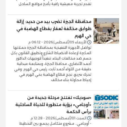
تقدم تجربة معيشية راقية بأميز مواقع الساحل
محافظة الجيزة تضرب بيد من حديد: إزالة
طوابق مخالفة لعقار بقطاع الهضبة في
حي الهرم
الأربعاء 05/أغسطس/2026 - 06:12 م
تواصل الأجهزة التنفيذية بمحافظة الجيزة حملاتها
المكبرة لإعادة الانضباط الشارع وتطبيق القانون بكل
حسم ضد مخالفات البناء، تنفيذاً لتوجيهات الدكتور
أحمد الأنصاري، محافظ الجيزة، وبمتابعة ميدانية
دقيقة من اللواء أحمد ثابت، رئيس حي الهرم. وفي
تحرك سريع، نجح قطاع الهضبة بحي الهرم في
إحباط محاولة بناء مخالف
«سوديك» تفتتح مرحلة جديدة من
«أوجامي» برؤية متطورة للحياة الساحلية
برأس الحكمة
السبت 01/أغسطس/2026 - 12:28 م
- أوجامي.. مشروع متكامل يجمع بين التخطيط