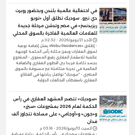
في احتفالية عالمية بلندن وبحضور روبرت
دي نيرو.. سوديك تطلق أول «نوبو
ريزيدنسز» في مصر وتدشن مرحلة جديدة
للعلامات العالمية الفاخرة بالسوق المحلي
الأحد 21/يونيو/2026 - 02:32 م
- إطلاق «Nobu Residences» يمثل إضافة نوعية
لسوق العقارات ويعزز مكانة رأس الحكمة كوجهة
عالمية للاستثمار العقاري رفيع المستوى - المشروع
يجسد تكاملا فريدا بين التطوير العقاري والضيافة
العالمية في تجربة متكاملة غير مسبوقة بالسوق
المصري - "سوديك" تواصل ريادتها في القطاع
العقاري باستقطاب التحالفات الدولية
«سوديك» تتصدر المشهد العقاري في رأس
الحكمة لعام 2026 بمشروعات «سيزر»
و«جون» و«أوجامي» على مساحة تتجاوز ألف
فدان
السبت 13/يونيو/2026 - 03:16 م
- مشروعات سوديك في رأس الحكمة.. ريادة عمرانية