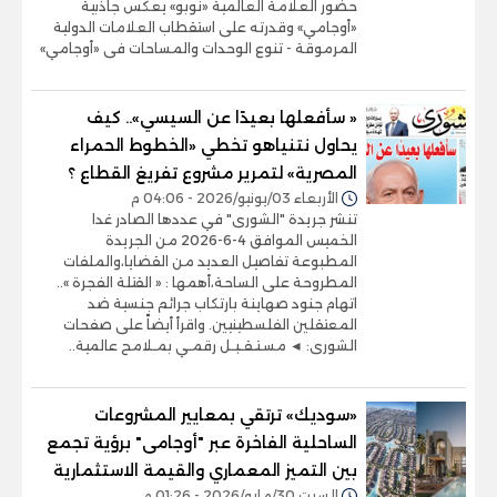
حضور العلامة العالمية «نوبو» يعكس جاذبية
«أوجامي» وقدرته على استقطاب العلامات الدولية
المرموقة - تنوع الوحدات والمساحات فى «أوجامي»
« سأفعلها بعيدًا عن السيسي».. كيف
يحاول نتنياهو تخطي «الخطوط الحمراء
المصرية» لتمرير مشروع تفريغ القطاع ؟
الأربعاء 03/يونيو/2026 - 04:06 م
تنشر جريدة "الشورى" في عددها الصادر غدا
الخميس الموافق 4-6-2026 من الجريدة
المطبوعة تفاصيل العديد من القضايا،والملفات
المطروحة على الساحة،أهمها : « القتلة الفجرة »..
اتهام جنود صهاينة بارتكاب جرائم جنسية ضد
المعتقلين الفلسطينيين. واقرأ أيضاً على صفحات
الشورى: ◄ مسـتـقـبـل رقمـي بمـلامح عالمية..
«سوديك» ترتقي بمعايير المشروعات
الساحلية الفاخرة عبر "أوجامى" برؤية تجمع
بين التميز المعماري والقيمة الاستثمارية
السبت 30/مايو/2026 - 01:26 م