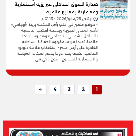
صدارة السوق الساحلي عبر رؤية استثمارية
ومعمارية بمعايير عالمية
الإثنين 25/مايو/2026 - 01:13 م
- موقع متميز في قلب رأس الحكمة يربط «أوجامي»
بأهم المحاور الحيوية ويمنحه أفضلية تنافسية
بالساحل الشمالي - «أوجامي» و«نوبو».. شراكة
عالمية تعيد تعريف مفهوم الضيافة الساحلية
الفاخرة على أرض مصر - استقطاب علامة «نوبو»
العالمية يضيف بعدا دوليا يدعم المكانة السياحية
والاستثمارية للمشروع - تنوع ذكي في
4
3
2
1