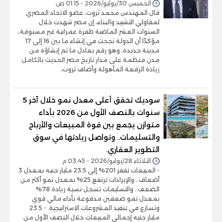
الخميس 30/يوليو/2026 - 01:15 ص
قال المهندس محمد ثروت، عضو الاتحاد المصري
لمقاولي التشييد والبناء، إن مصر شهدت خلال
السنوات العشر الماضية طفرة عمرانية غير مسبوقة،
مؤكدًا أن الدولة نجحت في إنشاء ما بين 16 إلى 17
مدينة جديدة، وهو رقم يعادل ما تم إنشاؤه من
مدن منظمة على مدار تاريخ مصر الحديث بالكامل.
زيادة الرقعة المأهولة وأضاف ثروت،
سوديك تحقق أعلى معدل نمو خلال آخر 5
سنوات بالنصف الأول من 2026 بأداء
متوازن يجمع بين قوة المبيعات والأرباح
والتسليمات.. وتواصل ريادتها في سوق
التطوير العقاري.
الثلاثاء 28/يوليو/2026 - 03:45 م
- المبيعات تقفز 201% إلى 23.5 مليار جنيه بمعدل 3
أضعاف.. والإيرادات ترتفع 25% بمعدل نمو أكثر من
الضعف.. والتسليمات تسجل نسبة زيادة 78%
بمعدل نمو ضعفين مدفوعة بأداء مالي قوي
وتسارع في تنفيذ المشروعات الاستراتيجية. - 23.5
مليار جنيه إجمالي المبيعات خلال النصف الأول من