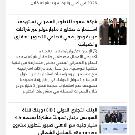
2026 في أعلى وتيرة نمو بالشركة خلال
شركة سعود للتطوير العمراني تستهدف
استثمارات تتجاوز 2 مليار دولار عبر شراكات
عربية ودولية في قطاعي التطوير العقاري
والضيافة
الإثنين 27/يوليو/2026 - 03:10 م
أكد رجل الأعمال مصطفى طلحة أن شركة سعود
للتطوير العمراني تمضي بخطى متسارعة في تنفيذ
خطتها التوسعية، من خلال بناء شراكات استراتيجية
مع مستثمرين ومؤسسات استثمارية من الدول
العربية والأسواق الدولية، في إطار رؤية طموحة
تستهدف ضخ استثمارات جديدة تتجاوز 2 مليار دولار
خلال السنوات المقبلة في مشروعات التطوير
البنك التجاري الدولي ( CIB) وبنك قناة
السويس يرتبان تمويلاً مشتركاً بقيمة 4.4
مليار جنيه مع الاهلي صبور لتطوير مشروع
«Summer» بالساحل الشمالي