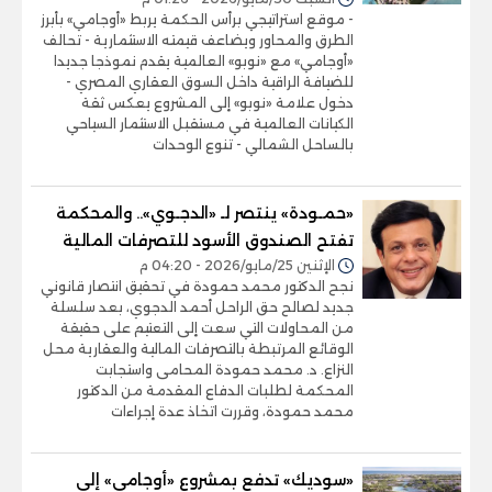
- موقع استراتيجي برأس الحكمة يربط «أوجامي» بأبرز
الطرق والمحاور ويضاعف قيمته الاستثمارية - تحالف
«أوجامي» مع «نوبو» العالمية يقدم نموذجا جديدا
للضيافة الراقية داخل السوق العقاري المصري -
دخول علامة «نوبو» إلى المشروع يعكس ثقة
الكيانات العالمية في مستقبل الاستثمار السياحي
بالساحل الشمالي - تنوع الوحدات
«حمـودة» ينتصر لـ «الدجـوي».. والمحكمة
تفتح الصندوق الأسود للتصرفات المالية
الإثنين 25/مايو/2026 - 04:20 م
نجح الدكتور محمد حمودة في تحقيق انتصار قانوني
جديد لصالح حق الراحل أحمد الدجوي، بعد سلسلة
من المحاولات التي سعت إلى التعتيم على حقيقة
الوقائع المرتبطة بالتصرفات المالية والعقارية محل
النزاع. د. محمد حمودة المحامى واستجابت
المحكمة لطلبات الدفاع المقدمة من الدكتور
محمد حمودة، وقررت اتخاذ عدة إجراءات
«سوديك» تدفع بمشروع «أوجامي» إلى