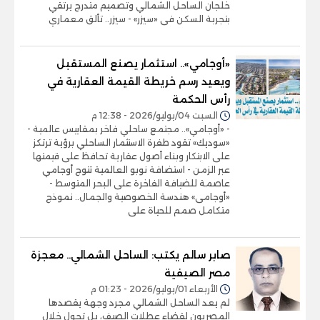
خلجان الساحل الشمالي وتصميم متدرج يرتقي
بتجربة السكن فى «سيزر» - سيزر.. تألق معماري
«أوجامي».. استثمار يصنع المستقبل
ويعيد رسم خريطة القيمة العقارية في
رأس الحكمة
السبت 04/يوليو/2026 - 12:38 م
- «أوجامي».. مجتمع ساحلي فاخر بمقاييس عالمية -
«سوديك» تقود طفرة الاستثمار الساحلي برؤية ترتكز
على الابتكار وبناء أصول عقارية تحافظ على قيمتها
عبر الزمن - استضافة نوبو العالمية تتوج أوجامي
عاصمة للضيافة الفاخرة على البحر المتوسط -
«أوجامى» هندسة الخصوصية والجمال.. نموذج
متكامل صمم للحياة على
صابر سالم يكتب: الساحل الشمالي.. معجزة
مصر الصيفية
الأربعاء 01/يوليو/2026 - 01:23 م
لم يعد الساحل الشمالي مجرد وجهة يقصدها
المصريون لقضاء عطلات الصيف، بل تحول خلال