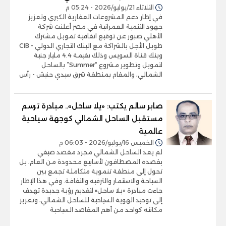
الثلاثاء 21/يوليو/2026 - 05:24 م
في إطار دعم المشروعات العقارية الكبري وتعزيز
جهود التنمية العمرانية في مصر أعلنت شركة
الأهلي صبور عن توقيع اتفاقية تمويل مشترك
طويل الأجل بالشراكة مع البنك التجاري الدولي - CIB
وبنك قناة السويس وذلك بقيمة 4.4 مليار جنية
لتمويل وتطوير مشروع “Summer” بالساحل
الشمالي، والمقام بمنطقة شرق سيدي حنيش - رأس
صابر سالم يكتب: «يلا ساحل».. مبادرة ترسم
مستقبل الساحل الشمالي كوجهة سياحية
عالمية
الخميس 16/يوليو/2026 - 06:03 م
لم يعد الساحل الشمالي مجرد مقصد صيفي
يقصده المصطافون لأسابيع محدودة من العام، بل
تحول إلى منطقة تنموية متكاملة تجمع بين
السياحة والاستثمار والترفيه والثقافة. وفي هذا الإطار
جاءت مبادرة «يلا ساحل» لتقديم رؤية جديدة تهدف
إلى توحيد الهوية السياحية للساحل الشمالي، وتعزيز
مكانته كواحد من أهم المقاصد السياحية