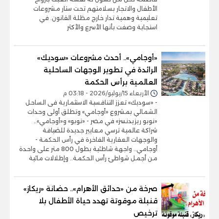
الأطفال والاتجار بسلامتهم تحت ستار مشروعات
تعليمية وهمية تدار خارج مظلة القانون. في
استجابة وصفت بأنها الأسرع والأكثر
«أوجامي».. أحدث مشروعات «سوديك»
الرائدة في تطوير الوجهات الساحلية
العالمية برأس الحكمة
الأربعاء 15/يوليو/2026 - 03:18 م
- «سوديك» تعزز التنافسية الاستثمارية فى الساحل
الشمالي بمشروع «أوجامي» وتطلق أولى وحدات
«نوبو ريزيدنسز» في مصر - «نوبو» و«أوجامي»..
شراكة عالمية ترسي معايير جديدة للضيافة
والوجهات العقارية الفاخرة في رأس الحكمة -
أوجامي.. واجهة شاطئية بطول 800 متر على واحدة
من أجمل شواطئ رأس الحكمة.. وإطلالات مائية
صرخة من «حدائق الأهرام».. حضانة «ريكاز»
قنبلة موقوتة تهدد حياة الأطفال بلا
ترخيص