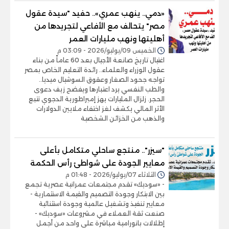
«دمي.. ينهب عمري».. حفيد "سيدة عقول
مصر" يتحالف مع الأفاعي لتجريدها من
أهليتها ونهب مليارات العمر
الخميس 09/يوليو/2026 - 03:09 م
اغتيال تاريخ صانعة الأجيال بعد 60 عاماً من بناء
عقول الوزراء والعلماء.. رائدة التعليم الخاص بمصر
تواجه جحود الصغار وعقوق السوشيال ميديا..
والطب النفسي يرد اعتبارها ويفضح زيف دعوى
الحجر. زلزال المليارات يهز إمبراطورية الدجوي تتبع
الأثر المالي يكشف لغز اختفاء ملايين الدولارات
والذهب من الخزائن الشخصية
"سيزر".. منتجع ساحلي متكامل بأعلى
معايير الجودة على شواطئ رأس الحكمة
الثلاثاء 07/يوليو/2026 - 01:48 م
- «سوديك» تقدم مجتمعات عمرانية عصرية تجمع
بين الابتكار وجودة التصميم والقيمة الاستثمارية -
معايير تنفيذ وتشغيل عالمية وجودة استثنائية
صنعت ثقة العملاء في مشروعات «سوديك» -
إطلالات بانورامية مباشرة على واحد من أجمل