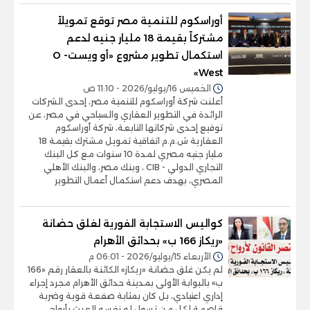
أوراسكوم للتنمية مصر توقع تمويلاً
مشتركاً بقيمة 18 مليار جنيه لدعم
استكمال تطوير مشروع «أو ويست- O
West»
الخميس 16/يوليو/2026 - 11:10 ص
أعلنت شركة أوراسكوم للتنمية مصر، إحدى الشركات
الرائدة في التطوير العقاري والسياحي في مصر، عن
توقيع إحدى شركاتها التابعة، شركة أوراسكوم
العقارية ش.م.م اتفاقية تمويل مشترك بقيمة 18
مليار جنيه مصري لمدة 10 سنوات مع كل البنك
التجاري الدولي - CIB ، وبنك مصر، والبنك الأهلي
المصري، بهدف دعم استكمال أعمال التطوير
كواليس الاستجابة الفورية لغلق حضانة
«ريكاز 166 ب» بحدائق الأهرام
الأربعاء 15/يوليو/2026 - 06:01 م
لم يكن غلق حضانة «ريكاز» الكائنة بالعقار رقم «166
ب» بالبوابة الأولى بمدينة حدائق الأهرام مجرد إجراء
إداري اعتيادي، بل كان بمثابة صفعة قوية وضربة
قاصمة لكل من تسول له نفسه العبث بأرواح