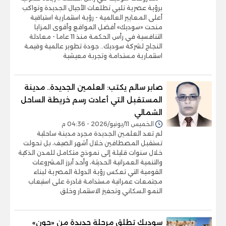
برؤية عصرية تلبي تطلعات الأجيال الجديدة وتواكب
أعلى المعايير العالمية - رؤية استثمارية استباقية
منحت «سوديك» أفضل المواقع وأقوى المزايا
التنافسية في رأس الحكمة منذ 11 عاما - معادلة
النجاح لشركة سوديك.. جودة تطوير عالمية وقيمة
استثمارية مستدامة وتجربة معيشية
صابر سالم يكتب: العلمين الجديدة.. مدينة
المستقبل التي أعادت رسم خريطة الساحل
الشمالي
الخميس 11/يونيو/2026 - 04:36 م
لم تعد العلمين الجديدة مجرد مدينة ساحلية
تستقبل المصطافين خلال أشهر الصيف، بل تحولت
خلال سنوات قليلة إلى نموذج متكامل للمدن الذكية
والتنمية العمرانية الحديثة، وأحد أبرز المشروعات
القومية التي تعكس رؤية الدولة المصرية لبناء
مجتمعات عمرانية مستدامة قادرة على استيعاب
النمو السكاني وتحفيز الاستثمار وخلق
سوديك تطلق مرحلة جديدة من «جون»