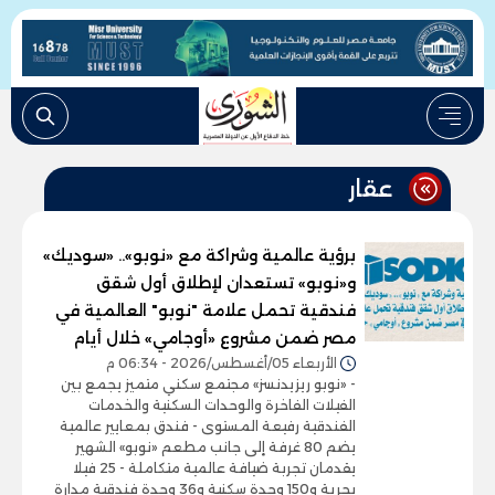
عقار
برؤية عالمية وشراكة مع «نوبو».. «سوديك»
و«نوبو» تستعدان لإطلاق أول شقق
فندقية تحمل علامة "نوبو" العالمية في
مصر ضمن مشروع «أوجامي» خلال أيام
الأربعاء 05/أغسطس/2026 - 06:34 م
- «نوبو ريزيدنسز» مجتمع سكني متميز يجمع بين
الفيلات الفاخرة والوحدات السكنية والخدمات
الفندقية رفيعة المستوى - فندق بمعايير عالمية
يضم 80 غرفة إلى جانب مطعم «نوبو» الشهير
يقدمان تجربة ضيافة عالمية متكاملة - 25 فيلا
بحرية و150 وحدة سكنية و36 وحدة فندقية مدارة