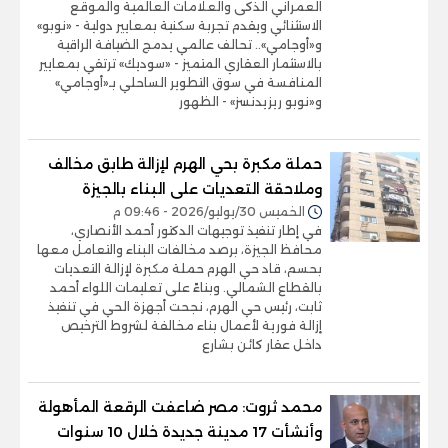
العمراني الذكى والعلامات العالمية والموقع
الاستثنائي ويقدم تجربة سكنية بمعايير دولية - «نوبو»
و«أوجامي».. تحالف عالمي يدمج الضيافة الراقية
بالاستثمار العقاري المتميز - «سوديك» ترتقي بمعايير
المنافسة في سوق التطوير الساحلي بـ«أوجامي»
و«نوبو ريزيدنسز» - الظهور
حملة مكبرة بحي الهرم لإزالة طابق مخالف
وملاحقة التعديات على البناء بالجيزة
الخميس 30/يوليو/2026 - 09:46 م
في إطار تنفيذ توجيهات الدكتور أحمد الأنصاري،
محافظ الجيزة، برصد مخالفات البناء والتعامل معها
بحسم، قاد حي الهرم حملة مكبرة لإزالة التعديات
بالقطاع الشمالي. وبناءً على تعليمات اللواء أحمد
ثابت، رئيس حي الهرم، نجحت أجهزة الحي في تنفيذ
إزالة فورية لأعمال بناء مخالفة لشروط الترخيص
داخل عقار كائن بشارع
محمد ثروت: مصر ضاعفت الرقعة المأهولة
وأنشأت 17 مدينة جديدة خلال 10 سنوات