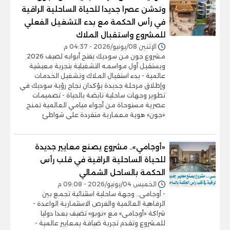
وتدشن عصرا جديدا للحياة الساحلية الراقية
في رأس الحكمة مع بدء التشغيل الفعلي
للمشروع واستقبال الملاك
الإثنين 08/يونيو/2026 - 04:37 م
مشروع جون من سوديك يفتح أبوابه لصيف 2026
ويستقبل أول مواسمه التشغيلية بتجربة معيشية
عالمية - بدء استقبال الملاك وتشغيل الخدمات
وإطلاق مرحلة جديدة يؤكدان نجاح رؤية سوديك في
تطوير وجهات ساحلية نابضة بالحياة - تصميمات
عصرية مستوحاة من أجواء ميامي العالمية تمنح
«جون» هوية معمارية متفردة على شواطئ
«أوجامي».. مشروع يصنع معايير جديدة
للحياة الساحلية الراقية في قلب رأس
الحكمة بالساحل الشمالي
الخميس 04/يونيو/2026 - 09:08 م
- أوجامى.. وجهة ساحلية استثنائية تجمع بين
الرفاهية العالمية والفرص الاستثمارية الواعدة -
شراكة «أوجامى» مع «نوبو» تضيف بعدا دوليا
للمشروع وتقدم تجربة ضيافة بمعايير عالمية -