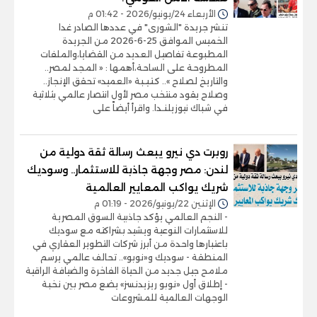
الأربعاء 24/يونيو/2026 - 01:42 م
تنشر جريدة "الشورى" في عددها الصادر غدا
الخميس الموافق 25-6-2026 من الجريدة
المطبوعة تفاصيل العديد من القضايا،والملفات
المطروحة على الساحة،أهمها : « المجد لمصر..
والتاريخ لصلاح ».. كـتـيـبة «العميد» تحقق الإنجاز..
وصلاح يقود منتخب مصر لأول انتصار عالمي بثلاثية
في شباك نيوزيلنـدا. واقرأ أيضاً على
روبرت دي نيرو يبعث رسالة ثقة دولية من
لندن: مصر وجهة جاذبة للاستثمار.. وسوديك
شريك يواكب المعايير العالمية
الإثنين 22/يونيو/2026 - 01:19 م
- النجم العالمي يؤكد جاذبية السوق المصرية
للاستثمارات النوعية ويشيد بشراكته مع سوديك
باعتبارها واحدة من أبرز شركات التطوير العقاري في
المنطقة - سوديك و«نوبو».. تحالف عالمي يرسم
ملامح جيل جديد من الحياة الفاخرة والضيافة الراقية
- إطلاق أول «نوبو ريزيدنسز» يضع مصر بين نخبة
الوجهات العالمية للمشروعات