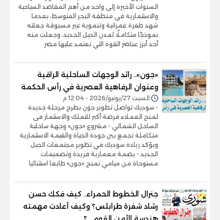
السنوات الأخيرة إلى واحد من أهم المقاصد السياحية
والاستثمارية في منطقة البحر المتوسط، بعدما
شهد طفرة عمرانية وتنموية غير مسبوقة جعلته
نموذجًا متكاملًا لمدن الجيل الجديد، وجعلت منه
أحد أبرز عناصر القوة التي تعتمد عليها مصر
«جون».. رائد الوجهات الساحلية الراقية
وعنوان الرفاهية العصرية في رأس الحكمة
السبت 27/يونيو/2026 - 12:04 م
- سوديك تواصل تطوير جون بطرح مرحلة جديدة
لمنح العملاء فرصة أكبر للتملك والاستثمار فى
الساحل الشمالي - مشروع «جون» وجهة ساحلية
متكاملة تجمع بين جودة الحياة والقيمة الاستثمارية
ويؤكد ريادة سوديك في تطوير مجتمعات الجيل
الجديد - بصمة معمارية فريدة وتصميمات
مستوحاة من ميامي تمنح «جون» طابعا استثنائيا
جنرال الخطوط الحمراء.. كيف فكك حسن
رشاد شفرة طرابلس؟ وكيف أعادت مهمته
هندسة الأمن القومي؟