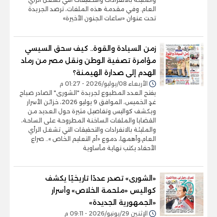
العام. وفي مقدمة هذه الملفات، ترصد الجريدة
تحت عنوان «ساعات الجنون الأخيرة»
زمن السيادة والقوة.. كيف سحق السيسي
مؤامرة تصفية الوطن ونقل مصر من رماد
الهدم إلى صدارة الهيمنة؟
الأربعاء 08/يوليو/2026 - 01:27 م
يفتح العدد المطبوع لجريدة "الشورى" الصادر صباح
غدٍ الخميس، الموافق 9 يوليو 2026، خزائن الأسرار
ويكشف كواليس وتفاصيل مثيرة حول العديد من
القضايا والملفات الساخنة المطروحة على الساحة،
والمليئة بالانفرادات والتحقيقات التي تشغل الرأي
العام،وأهمها، دموع «أم التعليم الخاص ».. صراع
الأحفاد يكتب نهاية مأساوية
«الشورى» تصدر عددًا تاريخيًا يكشف
كواليس «ملحمة الخلاص» وأسرار
«الجمهورية الجديدة»
الإثنين 29/يونيو/2026 - 09:11 م