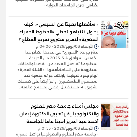
تضاهي كبرى الجامعات الدولية -
« سأفعلها بعيدًا عن السيسي».. كيف
يحاول نتنياهو تخطي «الخطوط الحمراء
المصرية» لتمرير مشروع تفريغ القطاع ؟
الأربعاء 03/يونيو/2026 - 04:06 م
تنشر جريدة "الشورى" في عددها الصادر غدا
الخميس الموافق 4-6-2026 من الجريدة
المطبوعة تفاصيل العديد من القضايا،والملفات
المطروحة على الساحة،أهمها : « القتلة الفجرة »..
اتهام جنود صهاينة بارتكاب جرائم جنسية ضد
المعتقلين الفلسطينيين. واقرأ أيضاً على صفحات
الشورى: ◄ مسـتـقـبـل رقمـي بمـلامح عالمية..
مجلس أمناء جامعة مصر للعلوم
والتكنولوجيا يقرر تعيين الدكتورة إيمان
أحمد عبد العزيز أمينا عاما للجامعة
الأربعاء 03/يونيو/2026 - 01:55 م
- جامعة مصر للعلوم والتكنولوجيا تواصل مسيرة