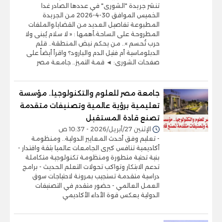
تنشر جريدة "الشورى" في عددها الصادر غدا
الخميس الموافق 30-4-2026 من الجريدة
المطبوعة تفاصيل العديد من القضايا،والملفات
المطروحة على الساحة،أهمها : « لا سلام يُبنى ولا
حرب تُحسم ».. من يحكم نبض المنطقة.. قلم
الدبلوماسية أم فتيل الدم والبارود؟ واقرأ أيضاً على
صفحات الشورى: ◄ قمة التميز.. جامعة مصر
جامعة مصر للعلوم والتكنولوجيا.. مؤسسة
تعليمية برؤية عالمية وتصنيفات متقدمة
تصنع قادة المستقبل
الإثنين 27/أبريل/2026 - 10:37 ص
- تعليم وفق أحدث المعايير الدولية.. ومنظومة
أكاديمية تنافس كبرى الجامعات عالميا بثقة واقتدار -
بنية تحتية متطورة ومنظومة تكنولوجية متكاملة
تدعم الابتكار وتواكب تحولات التعلم الحديث - برامج
دراسية متقدمة تستجيب بمرونة لاحتياجات سوق
العمل العالمي - حضور متقدم في التصنيفات
الدولية يعكس قوة الأداء الأكاديمي