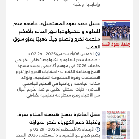
وإقليميا.. ونخبة
«جيل جديد يقود المستقبل».. جامعة مصر
للعلوم والتكنولوجيا تبهر العالم بأضخم
ملحمة تخرج وتصنع جيلًا ذهبيًا يغزو سوق
العمل
الخميس 06/أغسطس/2026 - 02:24 م
- جامعة مصر للعلوم والتكنولوجيا تحتفي بخريجي
دفعات 2026 في موسم أكاديمي يجسد مسيرة
التميز وصناعة الكفاءات - احتفاليات التخرج تبرز تنوع
التخصصات وقوة المنظومة التعليمية.. وتؤكد
مكانة الجامعة وريادتها في التعليم الجامعي
الخاص - كليات القطاع الطبي تواصل تخريج أجيال
من الأطباء وفق منظومة تعليمية تضاهي
عقل القاهرة ينسج هندسة السلام بغزة..
وقنبلة دعم الكهرباء تفجر الموازنة
الأربعاء 05/أغسطس/2026 - 02:29 م
يصدر صباح غدٍ الخميس، 6 أغسطس 2026، العدد