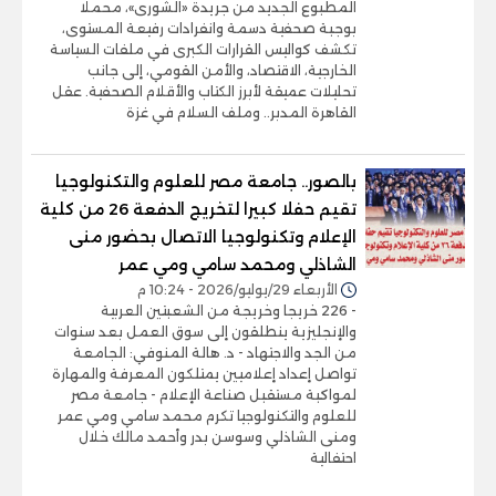
المطبوع الجديد من جريدة «الشورى»، محملًا
بوجبة صحفية دسمة وانفرادات رفيعة المستوى،
تكشف كواليس القرارات الكبرى في ملفات السياسة
الخارجية، الاقتصاد، والأمن القومي، إلى جانب
تحليلات عميقة لأبرز الكتاب والأقلام الصحفية. عقل
القاهرة المدبر.. وملف السلام في غزة
بالصور.. جامعة مصر للعلوم والتكنولوجيا
تقيم حفلا كبيرا لتخريج الدفعة 26 من كلية
الإعلام وتكنولوجيا الاتصال بحضور منى
الشاذلي ومحمد سامي ومي عمر
الأربعاء 29/يوليو/2026 - 10:24 م
- 226 خريجا وخريجة من الشعبتين العربية
والإنجليزية ينطلقون إلى سوق العمل بعد سنوات
من الجد والاجتهاد - د. هالة المنوفي: الجامعة
تواصل إعداد إعلاميين يمتلكون المعرفة والمهارة
لمواكبة مستقبل صناعة الإعلام - جامعة مصر
للعلوم والتكنولوجيا تكرم محمد سامي ومي عمر
ومنى الشاذلي وسوسن بدر وأحمد مالك خلال
احتفالية