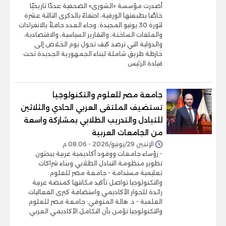
أصدرت مؤسسة «الشورى» الصحفية عددًا تاريخيًا
خاصًا بطبعتها الورقية، احتفاءً بالذكرى الثالثة عشرة
لثورة 30 يونيو المجيدة. وجاء العدد حافلاً بالانفرادات
والملفات الساخنة، والتقارير السياسية، والاقتصادية،
والدولية التي ترصد كيف تحول يوم الخلاص إلى
خارطة طريق شاملة لبناء الجمهورية الجديدة تحت
قيادة الرئيس
جامعة مصر للعلوم والتكنولوجيا
تستضيف الملتقى العربي الحادي والثلاثين
للتبادل والتدريب الطلابي بمشاركة واسعة
من الجامعات العربية
الإثنين 29/يونيو/2026 - 08:06 م
- رؤساء جامعات ووفود أكاديمية عربية يبحثون
تطوير منظومة التبادل الطلابي وبناء شراكات
تعليمية مستدامة - جامعة مصر للعلوم
والتكنولوجيا تواصل تأكيد مكانتها كمنصة عربية
رائدة للحوار الأكاديمي واستضافة كبرى الفعاليات
العلمية - د. هالة المنوفي: جامعة مصر للعلوم
والتكنولوجيا تؤمن بأن التكامل الأكاديمي العربي