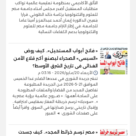
التألق الأكاديمي بمنظومة تعليمية عالمية تواكب
متطلبات المستقبل أصدر مجلس أمناء جامعة مصر
للعلوم والتكنولوجيا برئاسة خالد الطوخي، قرارا
بتعيين الدكتورة إيمان أحمد عبدالعزيز أمينا عاما
للجامعة، في إطار التزام جامعة مصر للعلوم
والتكنولوجيا بدعم الكفاءات النسائية
« فاتح أبواب المستحيل».. كيف روض
«السيسى» الصحراء ليصنع أكبر قلاع الأمن
الغذائى فى تاريخ الشرق الأوسط؟
الأربعاء 20/مايو/2026 - 03:16 م
تنشر جريدة الشورى في عددها الصادر غدا الخميس
الموافق 21-5-2026 من الجريدة المطبوعة
تفاصيل العديد من القضايا،والملفات المطروحة
على الساحة،أهمها : « صــروح عالمـية برؤية عصرية
».. «سوديك» ترسم خريطة العقار بمقاييس احترافية..
وإقبال تاريخي يرسخ صدارتها في السوق. واقرأ أيضاً
على صفحات الشورى: ◄ العبور
« مصر ترسم خرائط المجد».. كيف جسدت