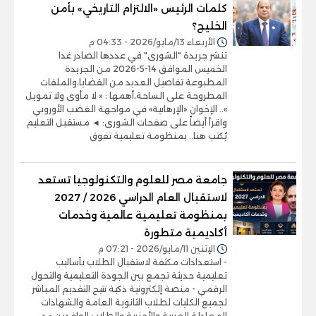
كلمات الرئيس «الالتزام التاريخي» بأمن
الخليج؟
الأربعاء 13/مايو/2026 - 04:33 م
تنشر جريدة "الشورى" في عددها الصادر غدا
الخميس الموافق 14-5-2026 من الجريدة
المطبوعة تفاصيل العديد من القضايا،والملفات
المطروحة على الساحة،أهمها : « لا مأوى ولا تمويل
».. الإخوان «الإرهابية» في مواجهة الغضب الأوروبي
واقرأ أيضاً على صفحات الشورى: ◄ مستقبل التعليم
يُكتب هنا.. بمنظومة تعليمية تفوق
جامعة مصر للعلوم والتكنولوجيا تستعد
لاستقبال العام الدراسي 2026 / 2027
بمنظومة تعليمية عالمية وخدمات
أكاديمية متطورة
الإثنين 11/مايو/2026 - 07:21 م
- استعدادات مكثفة لاستقبال الطلاب بأساليب
تعليمية حديثة تجمع بين الجودة التعليمية والتحول
الرقمي - منصة إلكترونية ذكية تتيح التقديم المباشر
لجميع الكليات لطلاب الثانوية العامة والشهادات
المعادلة العربية والأجنبية والطلاب الوافدين - د.