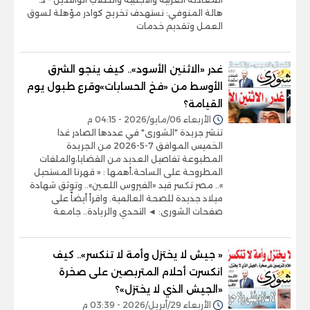
هالة المنوفي: نستهدف تخريج كوادر مؤهلة لسوق
العمل وتقديم خدمات
غدر «الاثنين الأسود».. كيف ينجو الشرق
الأوسط من «فخ الحسابات»وقرع طبول يوم
القيامة؟
الأربعاء 06/مايو/2026 - 04:15 م
تنشر جريدة "الشورى" في عددها الصادر غدا
الخميس الموافق 7-5-2026 من الجريدة
المطبوعة تفاصيل العديد من القضايا،والملفات
المطروحة على الساحة،أهمها : « قهرنا المستحيل
».. مصر تكسر قيد «الفيروس اللعين».. وتوثق شهادة
ميلاد جديدة للصحة العالمية. واقرأ أيضاً على
صفحات الشورى: ◄ التحدي والريادة.. جامعة
« جيش لا يختزل وأمة لا تنكسر».. كيف
انكسرت أحلام المتربصين على صخرة
«الجيش الذي لا يختزل»؟
الأربعاء 29/أبريل/2026 - 03:39 م