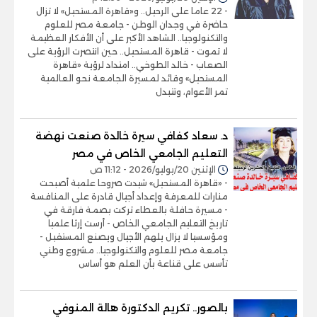
- 22 عاما على الرحيل.. و«قاهرة المستحيل» لا تزال
حاضرة في وجدان الوطن - جامعة مصر للعلوم
والتكنولوجيا.. الشاهد الأكبر على أن الأفكار العظيمة
لا تموت - قاهرة المستحيل.. حين انتصرت الرؤية على
الصعاب - خالد الطوخي.. امتداد لرؤية «قاهرة
المستحيل» وقائد لمسيرة الجامعة نحو العالمية
تمر الأعوام، وتتبدل
د. سعاد كفافي سيرة خالدة صنعت نهضة
التعليم الجامعي الخاص في مصر
الإثنين 20/يوليو/2026 - 11:12 ص
- «قاهرة المستحيل» شيدت صروحا علمية أصبحت
منارات للمعرفة وإعداد أجيال قادرة على المنافسة
- مسيرة حافلة بالعطاء تركت بصمة فارقة في
تاريخ التعليم الجامعي الخاص - أرست إرثا علميا
ومؤسسيا لا يزال يلهم الأجيال ويصنع المستقبل -
جامعة مصر للعلوم والتكنولوجيا.. مشروع وطني
تأسس على قناعة بأن العلم هو أساس
بالصور.. تكريم الدكتورة هالة المنوفي