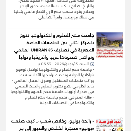
المطروحة على الساحة،أهمها : « المجد لمصر..
والتاريخ لصلاح ».. كـتـيـبة «العميد» تحقق الإنجاز..
وصلاح يقود منتخب مصر لأول انتصار عالمي بثلاثية
في شباك نيوزيلنـدا. واقرأ أيضاً على
جامعة مصر للعلوم والتكنولوجيا تتوج
بالمركز الثاني بين الجامعات الخاصة
المصرية في تصنيف UNIRANKS العالمي
وتواصل صعودها عربيا وإفريقيا ودوليا
السبت 13/يونيو/2026 - 06:53 م
- جامعة مصر للعلوم والتكنولوجيا تواصل توسيع
شراكاتها الدولية وتحديث برامجها الأكاديمية بما
يواكب متطلبات المستقبل وسوق العمل العالمي -
خالد الطوخي يضع تطوير التعليم والبحث العلمي
في صدارة أولويات جامعة مصر للعلوم والتكنولوجيا
- هالة المنوفي: تقدم جامعة مصر للعلوم
والتكنولوجيا في التصنيفات الدولية
« رائحة يونيو.. وخلاص شعب».. كيف صنعت
«يونيو» معجزة الخـلاص والعبور إلى بـر