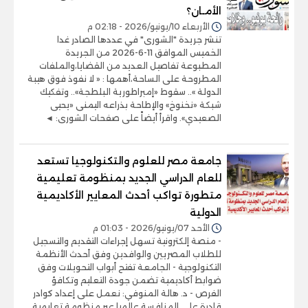
الأمـان؟
الأربعاء 10/يونيو/2026 - 02:18 م
تنشر جريدة "الشورى" في عددها الصادر غدا
الخميس الموافق 11-6-2026 من الجريدة
المطبوعة تفاصيل العديد من القضايا،والملفات
المطروحة على الساحة،أهمها : « لا نفوذ فوق هيبة
الدولة ».. سقوط «إمبراطورية البلطجة».. وتفكيك
شبكة «نخنوخ» والإطاحة بذراعه اليمنى «يحيى
الصعيدي». واقرأ أيضاً على صفحات الشورى: ◄
جامعة مصر للعلوم والتكنولوجيا تستعد
للعام الدراسي الجديد بمنظومة تعليمية
متطورة تواكب أحدث المعايير الأكاديمية
الدولية
الأحد 07/يونيو/2026 - 01:03 م
- منصة إلكترونية تسهل إجراءات التقديم والتسجيل
للطلاب المصريين والوافدين وفق أحدث الأنظمة
التكنولوجية - الجامعة تفتح أبواب التحويلات وفق
ضوابط أكاديمية تضمن جودة التعليم وتكافؤ
الفرص - د. هالة المنوفي: نعمل على إعداد كوادر
قادرة على المنافسة عالميا عبر منظومة تعليمية