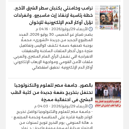
ترامب وخامنئي يكتبان سطر الشرق الأخير..
خطة رئاسية لإنقاذ إرث ماسبيرو.. وانفرادات
تزلزل أوكار الدم الإلكترونية للإخوان
الأربعاء 29/يوليو/2026 - 04:16 م
يصدر صباح غدٍ الخميس، 30 يوليو 2026، العدد
المطبوع الجديد من جريدة «الشورى»، محملًا
بوجبة صحفية دسمة تكشف كواليس وتفاصيل
مثيرة حول أخطر الملفات الساخنة والتحقيقات
الانفرادية التي تشغل الرأي العام المصري والعربي.
ملفات الأمن القومي ومواجهة الإرهاب الإلكتروني:
أوكار الدم الإلكترونية: تحقيق استقصائي
بالصور.. جامعة مصر للعلوم والتكنولوجيا
تحتفل بتخريج دفعة جديدة من كلية الطب
البشري فى احتفالية مميزة
الأربعاء 29/يوليو/2026 - 04:03 م
- جامعة مصر للعلوم والتكنولوجيا تواصل تخريج
كوادر طبية قادرة على المنافسة وخدمة المجتمع -
د. هالة المنوفي: يوم التخرج تتويج لسنوات من
الاجتهاد وبداية لمسيرة مهنية واعدة - د. نهاد