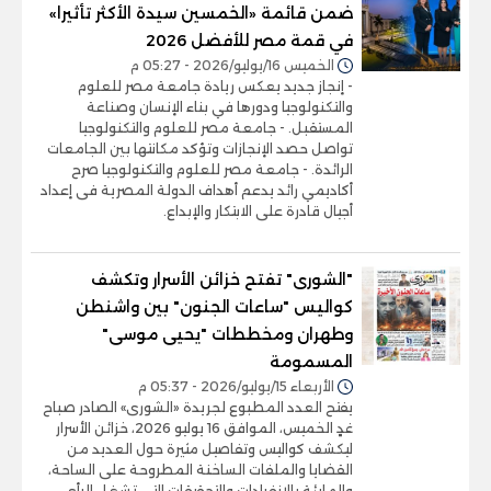
ضمن قائمة «الخمسين سيدة الأكثر تأثيرا»
في قمة مصر للأفضل 2026
الخميس 16/يوليو/2026 - 05:27 م
- إنجاز جديد يعكس ريادة جامعة مصر للعلوم
والتكنولوجيا ودورها في بناء الإنسان وصناعة
المستقبل. - جامعة مصر للعلوم والتكنولوجيا
تواصل حصد الإنجازات وتؤكد مكانتها بين الجامعات
الرائدة. - جامعة مصر للعلوم والتكنولوجيا صرح
أكاديمي رائد يدعم أهداف الدولة المصرية فى إعداد
أجيال قادرة على الابتكار والإبداع.
"الشورى" تفتح خزائن الأسرار وتكشف
كواليس "ساعات الجنون" بين واشنطن
وطهران ومخططات "يحيى موسى"
المسمومة
الأربعاء 15/يوليو/2026 - 05:37 م
يفتح العدد المطبوع لجريدة «الشورى» الصادر صباح
غدٍ الخميس، الموافق 16 يوليو 2026، خزائن الأسرار
ليكشف كواليس وتفاصيل مثيرة حول العديد من
القضايا والملفات الساخنة المطروحة على الساحة،
والمليئة بالانفرادات والتحقيقات التي تشغل الرأي