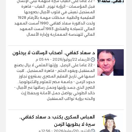
- 22 عاماً على الغياب سيرة ملهمة تبني الإنسان
قبل المؤسسات - الرؤية تهزم.. الغياب - قاهرة
المستحيل تعيش في قلوب الأجيال بصروحها
التعليمية والطبية. محطات مهمة بالأرقام 1928
ولدت الدكتورة سعاد كفافي 1990 أسست المعهد
العالي للسياحة والفنادق 1993 أسست المعهد
العالي للهندسة المعمارية وإدارة الأعمال
د. سعاد كفافي.. أصحاب الرسالات لا يرحلون
الأربعاء 22/يوليو/2026 - 05:44 م
- 22 عاما على الرحيل.. وإرثها العلمي لا يزال يصنع
المستقبل ويقود الحلم - قاهرة المستحيل.. كتبت
اسمها في تاريخ التعليم المصري بمشروع تجاوز
حدود الزمن - جامعة مصر للعلوم والتكنولوجيا..
الصرح الذي جسد رؤيتها وحمل رسالتها عبر الأجيال -
خالد الطوخي يواصل حمل الأمانة ويحفظ إرث
والدته برؤية تواكب المستقبل
العباس السكرى يكتب: د. سعاد كفافي..
سيرة لا يطويها الزمن
الإثنين 20/يوليو/2026 - 12:56 م