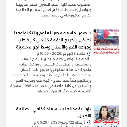
المحبوب عميد كلية الطب البشري: نفخر بخريجينا
ونواصل إعداد أطباء وفق أعلى المعايير العالمية -
تكريم الدكتور سامي سعد النقيب
بالصور.. جامعة مصر للعلوم والتكنولوجيا
تحتفل بتخريج الدفعة 25 من كلية طب
وجراحة الفم والأسنان وسط أجواء مميزة
الثلاثاء 28/يوليو/2026 - 10:59 م
- الجامعة تواصل دعم خريجيها ببرامج الامتياز
والماجستير والدبلومات المهنية وشراكات دولية
متميزة - د. هالة المنوفي: خريجو طب الأسنان
بجامعة مصر للعلوم والتكنولوجيا سفراء للجامعة
ورسالتهم تبدأ بعد التخرج - كلية طب وجراحة الفم
والأسنان أول كلية خاصة في مصر منذ 1996.. مسيرة
أكاديمية صنعت أجيالا من الكفاءات
«إِرث يقود الحلم».. سعاد كفافي .. صانعة
الأجيال
الأربعاء 22/يوليو/2026 - 06:29 م