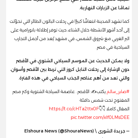
تمامًا عن الزيارات النهارية.
كما تشهد المدينة انتعاشًا كبيرًا في رحلات البالون الطائر التي تحوّلت
إلى أحد أشهر الأنشطة خلال الشتاء، حيث توفر إطلالة بانورامية على
البر الغربي مع شروق الشمس، في مشهد يُعد من أجمل التجارب
السياحية في مصر.
ولا يمكن الحديث عن الموسم السياحي الشتوي في الأقصر
دون الإشارة إلى رحلات النايل كروز التي تربط بين الأقصر وأسوان،
والتي تعد من أهم عناصر الجذب السياحي في هذه الفترة.
#صابر_سالم
يكتب✍️: الأقصر.. عاصمة السياحة الشتوية وكنز مصر
المفتوح تحت شمس دافئة
المقال كاملا 👇👇
https://t.co/cHTa2ttx0F
pic.twitter.com/xIf0LMsDEE
— جريدة الشورى \ Elshoura News (@ShouraNews)