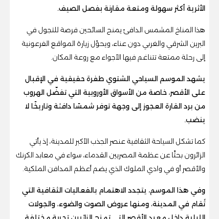
الأثرية أكثر سهولة ومتعة مقارنة بفصل الصيف.
هذا المناخ المشمس الدافئ يمنح السائحين فرصة للتجول في
البرين الشرقي والغربي دون عناء، ويحوّل زيارة المواقع الفرعونية
إلى رحلة ممتعة تتناغم فيها الأجواء مع روعة المكان.
يشهد الموسم السياحي الشتوي طفرة حقيقية في الإقبال
على الأقصر، خاصة من الأسواق الأوروبية التي تفضّل الهروب
من برد القارة العجوز إلى وجهة توفر شمسًا دافئة وتاريخًا لا
ينضب.
كما تشكل السياحة الثقافية عنصر الجذب الأكبر للمدينة، إذ يأتي
الزائرون بحثًا عن عظمة المصريين القدماء، سواء في معابد الكرنك
والأقصر أو في وادي الملوك الذي يضم أعظم المدافن الملكية.
وفي هذا الموسم، يتجدد الاهتمام بالفعاليات الثقافية التي
تُقام في المدينة، ومنها عروض الصوت والضوء، والجولات
الليلية داخل معبد الأقصر التي تمنح الزائرين تجربة مختلفة