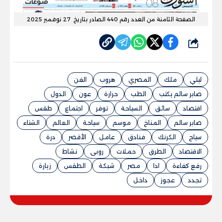
الصفحة الثامنة من العدد رقم 440 الصادر بتاريخ 27 نوفمبر 2025
شارك
ليلي
ملك
المصري
هروب
الفن
صابر سالم يكتب
الطب
حرارة
عون
الدول
اقتصاد
سائق
السياحة
توفر
اجتماع
طقس
صابر سالم
المناخ
موسم
سياحة
العالم
الشتاء
سياح
الكرنك
فنادق
عامل
الأقصر
درة
الاقتصاد
الطرق
حملات
روبى
نشاط
رفع كفاءة
ادا
مصر
شبكة
الطقس
زيارة
تجدد
عجوز
داخل