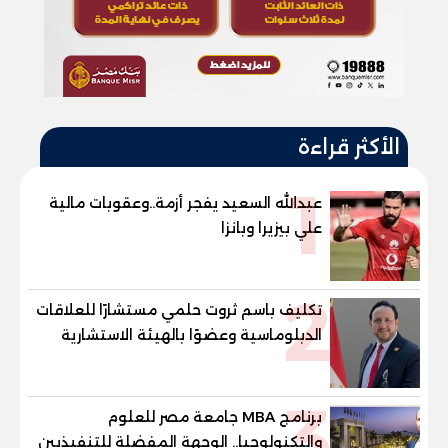
الأكثر قراءة
1
عبدالله السعيد يفجر أزمة..وعقوبات مالية
علي بيزيرا وبانزا
2
تكليف باسم ثروت حلمي مستشارًا للعلاقات
الدبلوماسية وعضوًا بالهيئة الاستشارية
العليا لمنظمة «جاد جمينت يوإن»
3
برنامج MBA جامعة مصر للعلوم
والتكنولوجيا.. الوجهة المفضلة للتنفيذيين