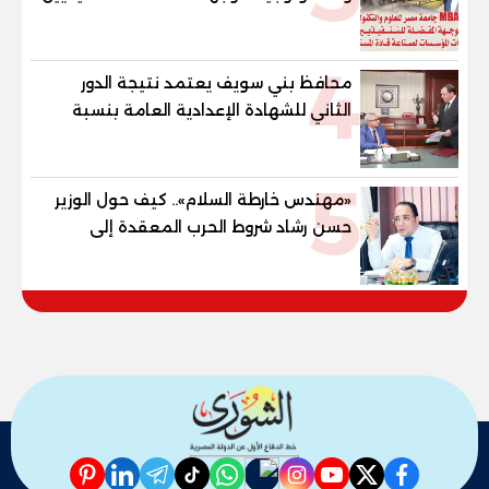
وقيادات المؤسسات لصناعة قادة
المستقبل
4
محافظ بني سويف يعتمد نتيجة الدور
الثاني للشهادة الإعدادية العامة بنسبة
79.9% نظامي ...و69.55% منازل.. و70.56%
للمهنية .. و100% للصُم وضعاف السمع
5
والنور للمكفوفين
«مهندس خارطة السلام».. كيف حول الوزير
حسن رشاد شروط الحرب المعقدة إلى
"خارطة طريق" للانسحاب والإعمار؟
pinterest
linkedin
telegram
whatsapp
tiktok
instagram
nabd
youtube
twitter
facebook