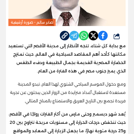
صابر سالم - صورة أرشيفية
شارك
مع بداية كل شتاء، تتجه الأنظار إلى مدينة الأقصر التي تستعيد
مكانتها كأحد أهم المقاصد السياحية في العالم، حيث تمتزج
الحضارة المصرية القديمة بجمال الطبيعة ودفء الطقس
الذي يميز جنوب مصر في هذه الفترة من العام.
ومع دخول الموسم السياحي الشتوي لهذا العام، تبدو المدينة
مستعدة لاستقبال أعداد متزايدة من الزوار الذين يبحثون عن تجربة
فريدة تجمع بين التاريخ العريق والاستمتاع بالمناخ المثالي.
يُعد شهر ديسمبر وحتى مارس من أكثر الفترات رواجًا في الأقصر،
حيث تنخفض درجات الحرارة إلى مستويات مريحة تتراوح بين 20
و25 درجة مئوية نهارًا، ما يجعل الزيارة إلى المعابد والمواقع