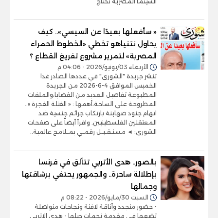
السينما المصرية تحتاج
« سأفعلها بعيدًا عن السيسي».. كيف
يحاول نتنياهو تخطي «الخطوط الحمراء
المصرية» لتمرير مشروع تفريغ القطاع ؟
الأربعاء 03/يونيو/2026 - 04:06 م
تنشر جريدة "الشورى" في عددها الصادر غدا
الخميس الموافق 4-6-2026 من الجريدة
المطبوعة تفاصيل العديد من القضايا،والملفات
المطروحة على الساحة،أهمها : « القتلة الفجرة »..
اتهام جنود صهاينة بارتكاب جرائم جنسية ضد
المعتقلين الفلسطينيين. واقرأ أيضاً على صفحات
الشورى: ◄ مسـتـقـبـل رقمـي بمـلامح عالمية..
بالصور.. هدى الأتربي تتألق في فرنسا
بإطلالة ساحرة.. والجمهور يحتفي برشاقتها
وجمالها
السبت 30/مايو/2026 - 08:22 م
- حضور متجدد وأناقة لافتة ونجاحات متواصلة
تضعها في مقدمة نجمات جيلها - هدى الاتربي