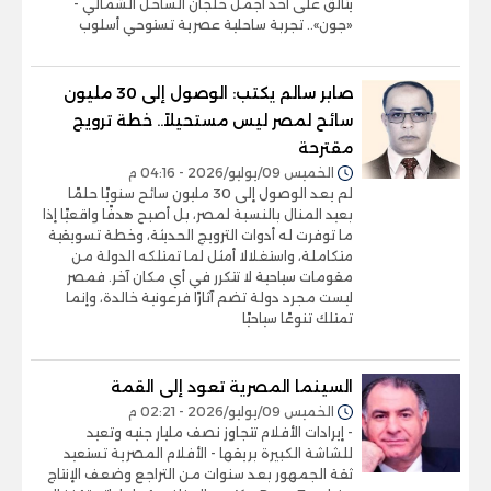
يتألق على أحد أجمل خلجان الساحل الشمالي -
«جون».. تجربة ساحلية عصرية تستوحي أسلوب
صابر سالم يكتب: الوصول إلى 30 مليون
سائح لمصر ليس مستحيلاً.. خطة ترويج
مقترحة
الخميس 09/يوليو/2026 - 04:16 م
لم يعد الوصول إلى 30 مليون سائح سنويًا حلمًا
بعيد المنال بالنسبة لمصر، بل أصبح هدفًا واقعيًا إذا
ما توفرت له أدوات الترويج الحديثة، وخطة تسويقية
متكاملة، واستغلالا أمثل لما تمتلكه الدولة من
مقومات سياحية لا تتكرر في أي مكان آخر. فمصر
ليست مجرد دولة تضم آثارًا فرعونية خالدة، وإنما
تمتلك تنوعًا سياحيًا
السينما المصرية تعود إلى القمة
الخميس 09/يوليو/2026 - 02:21 م
- إيرادات الأفلام تتجاوز نصف مليار جنيه وتعيد
للشاشة الكبيرة بريقها - الأفلام المصرية تستعيد
ثقة الجمهور بعد سنوات من التراجع وضعف الإنتاج