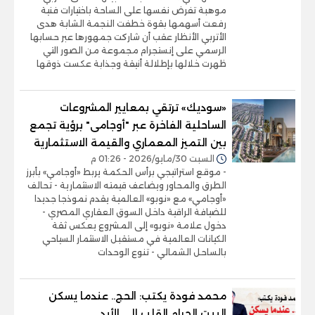
موهبة تفرض نفسها على الساحة باختيارات فنية
رفعت أسهمها بقوة خطفت النجمة الشابة هدى
الأتربي الأنظار عقب أن شاركت جمهورها عبر حسابها
الرسمي على إنستجرام مجموعة من الصور التي
ظهرت خلالها بإطلالة أنيقة وجذابة عكست ذوقها
«سوديك» ترتقي بمعايير المشروعات
الساحلية الفاخرة عبر "أوجامى" برؤية تجمع
بين التميز المعماري والقيمة الاستثمارية
السبت 30/مايو/2026 - 01:26 م
- موقع استراتيجي برأس الحكمة يربط «أوجامي» بأبرز
الطرق والمحاور ويضاعف قيمته الاستثمارية - تحالف
«أوجامي» مع «نوبو» العالمية يقدم نموذجا جديدا
للضيافة الراقية داخل السوق العقاري المصري -
دخول علامة «نوبو» إلى المشروع يعكس ثقة
الكيانات العالمية في مستقبل الاستثمار السياحي
بالساحل الشمالي - تنوع الوحدات
محمد فودة يكتب: الحج.. عندما يسكن
البيت الحرام القلب إلى الأبد