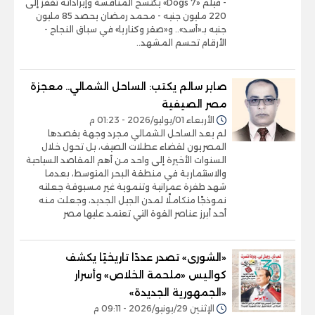
- فيلم «7 Dogs» يكتسح المنافسة وإيراداته تقفز إلى
220 مليون جنيه - محمد رمضان يحصد 85 مليون
جنيه بـ«أسد».. و«صقر وكناريا» في سباق النجاح -
الأرقام تحسم المشهد..
صابر سالم يكتب: الساحل الشمالي.. معجزة
مصر الصيفية
الأربعاء 01/يوليو/2026 - 01:23 م
لم يعد الساحل الشمالي مجرد وجهة يقصدها
المصريون لقضاء عطلات الصيف، بل تحول خلال
السنوات الأخيرة إلى واحد من أهم المقاصد السياحية
والاستثمارية في منطقة البحر المتوسط، بعدما
شهد طفرة عمرانية وتنموية غير مسبوقة جعلته
نموذجًا متكاملًا لمدن الجيل الجديد، وجعلت منه
أحد أبرز عناصر القوة التي تعتمد عليها مصر
«الشورى» تصدر عددًا تاريخيًا يكشف
كواليس «ملحمة الخلاص» وأسرار
«الجمهورية الجديدة»
الإثنين 29/يونيو/2026 - 09:11 م