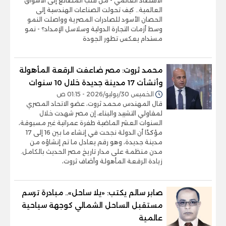
الاقتصاد العالمي - من قلب المصانع إلى الأسواق
العالمية.. كيف تحولت الصناعات الهندسية إلى
الحصان الأسود للصادرات المصرية وواصلت النمو
وسط أزمات التجارة الدولية وسلاسل الإمداد؟ - نمو
مستدام يعكس تطور الجودة
محمد ثروت: مصر ضاعفت الرقعة المأهولة
وأنشأت 17 مدينة جديدة خلال 10 سنوات
الخميس 30/يوليو/2026 - 01:15 ص
قال المهندس محمد ثروت، عضو الاتحاد المصري
لمقاولي التشييد والبناء، إن مصر شهدت خلال
السنوات العشر الماضية طفرة عمرانية غير مسبوقة،
مؤكدًا أن الدولة نجحت في إنشاء ما بين 16 إلى 17
مدينة جديدة، وهو رقم يعادل ما تم إنشاؤه من
مدن منظمة على مدار تاريخ مصر الحديث بالكامل.
زيادة الرقعة المأهولة وأضاف ثروت،
صابر سالم يكتب: «يلا ساحل».. مبادرة ترسم
مستقبل الساحل الشمالي كوجهة سياحية
عالمية