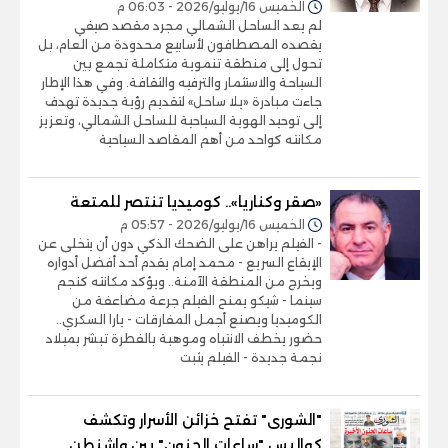
الخميس 16/يوليو/2026 - 06:03 م
لم يعد الساحل الشمالي مجرد مقصد صيفي
يقصده المصطافون لأسابيع محدودة من العام، بل
تحول إلى منطقة تنموية متكاملة تجمع بين
السياحة والاستثمار والترفيه والثقافة. وفي هذا الإطار
جاءت مبادرة «يلا ساحل» لتقديم رؤية جديدة تهدف
إلى توحيد الهوية السياحية للساحل الشمالي، وتعزيز
مكانته كواحد من أهم المقاصد السياحية
«صقر وكناريا».. كوميديا تنتصر للمتعة
الخميس 16/يوليو/2026 - 05:57 م
- الفيلم يراهن على الضحك الذكي دون أن يتخلى عن
الإيقاع السريع - محمد إمام يقدم أحد أفضل أدواره
ويخرج من المنطقة الآمنة.. ويؤكد مكانته كنجم
سينما - شيكو يمنح الفيلم جرعة مضاعفة من
الكوميديا ويصنع أجمل المفارقات - يارا السكري..
حضور يخطف الانتباه وموهبة بالفطرة تبشر بميلاد
نجمة جديدة - الفيلم يثبت
"الشورى" تفتح خزائن الأسرار وتكشف
كواليس "ساعات الجنون" بين واشنطن