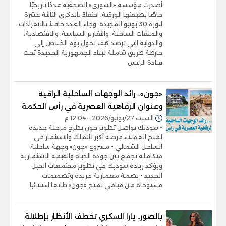
أصدرت مؤسسة «الشورى» الصحفية عددًا تاريخيًا
خاصًا بطبعتها الورقية، احتفاءً بالذكرى الثالثة عشرة
لثورة 30 يونيو المجيدة. وجاء العدد حافلاً بالانفرادات
والملفات الساخنة، والتقارير السياسية، والاقتصادية،
والدولية التي ترصد كيف تحول يوم الخلاص إلى
خارطة طريق شاملة لبناء الجمهورية الجديدة تحت
قيادة الرئيس
«جون».. رائد الوجهات الساحلية الراقية
وعنوان الرفاهية العصرية في رأس الحكمة
السبت 27/يونيو/2026 - 12:04 م
- سوديك تواصل تطوير جون بطرح مرحلة جديدة
لمنح العملاء فرصة أكبر للتملك والاستثمار فى
الساحل الشمالي - مشروع «جون» وجهة ساحلية
متكاملة تجمع بين جودة الحياة والقيمة الاستثمارية
ويؤكد ريادة سوديك في تطوير مجتمعات الجيل
الجديد - بصمة معمارية فريدة وتصميمات
مستوحاة من ميامي تمنح «جون» طابعا استثنائيا
بالصور.. يارا السكري تخطف الأنظار بإطلالة