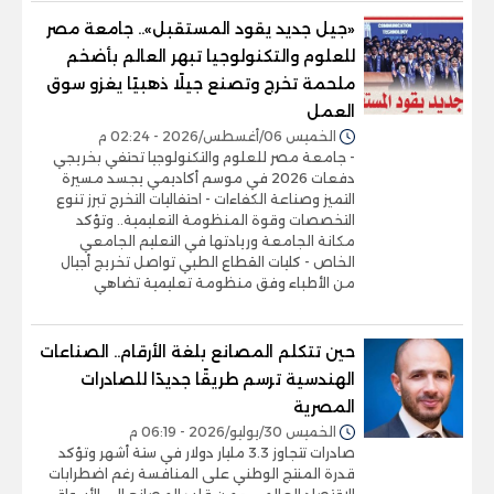
«جيل جديد يقود المستقبل».. جامعة مصر
للعلوم والتكنولوجيا تبهر العالم بأضخم
ملحمة تخرج وتصنع جيلًا ذهبيًا يغزو سوق
العمل
الخميس 06/أغسطس/2026 - 02:24 م
- جامعة مصر للعلوم والتكنولوجيا تحتفي بخريجي
دفعات 2026 في موسم أكاديمي يجسد مسيرة
التميز وصناعة الكفاءات - احتفاليات التخرج تبرز تنوع
التخصصات وقوة المنظومة التعليمية.. وتؤكد
مكانة الجامعة وريادتها في التعليم الجامعي
الخاص - كليات القطاع الطبي تواصل تخريج أجيال
من الأطباء وفق منظومة تعليمية تضاهي
حين تتكلم المصانع بلغة الأرقام.. الصناعات
الهندسية ترسم طريقًا جديدًا للصادرات
المصرية
الخميس 30/يوليو/2026 - 06:19 م
صادرات تتجاوز 3.3 مليار دولار في ستة أشهر وتؤكد
قدرة المنتج الوطني على المنافسة رغم اضطرابات