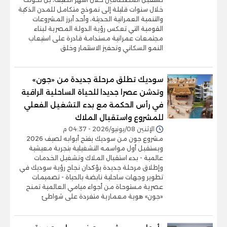
خلال سنوات قليلة إلى نموذج متكامل للمدن الذكية
والتنمية العمرانية الحديثة، وأحد أبرز المشروعات
القومية التي تعكس رؤية الدولة المصرية لبناء
مجتمعات عمرانية مستدامة قادرة على استيعاب
النمو السكاني وتحفيز الاستثمار وخلق
سوديك تطلق مرحلة جديدة من «جون»
وتدشن عصرا جديدا للحياة الساحلية الراقية
في رأس الحكمة مع بدء التشغيل الفعلي
للمشروع واستقبال الملاك
الإثنين 08/يونيو/2026 - 04:37 م
مشروع جون من سوديك يفتح أبوابه لصيف 2026
ويستقبل أول مواسمه التشغيلية بتجربة معيشية
عالمية - بدء استقبال الملاك وتشغيل الخدمات
وإطلاق مرحلة جديدة يؤكدان نجاح رؤية سوديك في
تطوير وجهات ساحلية نابضة بالحياة - تصميمات
عصرية مستوحاة من أجواء ميامي العالمية تمنح
«جون» هوية معمارية متفردة على شواطئ