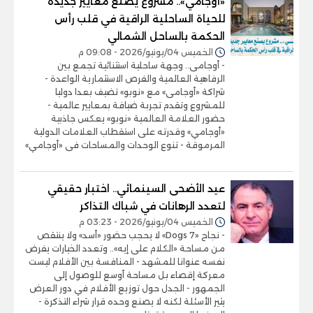
«أوجامي».. مشروع يصنع معايير جديدة
للحياة الساحلية الراقية في قلب رأس
الحكمة بالساحل الشمالي
الخميس 04/يونيو/2026 - 09:08 م
- أوجامى.. وجهة ساحلية استثنائية تجمع بين
الرفاهية العالمية والفرص الاستثمارية الواعدة -
شراكة «أوجامى» مع «نوبو» تضيف بعدا دوليا
للمشروع وتقدم تجربة ضيافة بمعايير عالمية -
حضور العلامة العالمية «نوبو» يعكس جاذبية
«أوجامي» وقدرته على استقطاب العلامات الدولية
المرموقة - تنوع الوحدات والمساحات فى «أوجامي»
عيد الأضحى السينمائي.. اختبار حقيقي
لتعدد الرهانات في شباك التذاكر
الخميس 04/يونيو/2026 - 03:23 م
- نجاح «7 Dogs» لا يحجب حضور «أسد» ولا ينتقص
من مساحة «الكلام على إيه».. وتعدد الخيارات يفرض
نفسه عنوانا للمشهد - المنافسة بين الأفلام ليست
معركة إقصاء بل مساحة أوسع للوصول إلى
الجمهور - الجدل حول توزيع الأفلام في دور العرض
يثير الأسئلة لكنه لا يصنع وحده قرار شراء التذكرة -