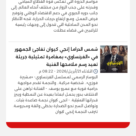
مواسم الذروة التي تعكس قوة القطاع السياحي
وقدرته على جذب الزوار من مختلف أنحاء العالم، إلى
جانب دوره الحيوي في دعم الاقتصاد الوطني وتوفير
فرص العمل. ومع ارتفاع درجات الحرارة، تتجه الأنظار
نحو المدن الساحلية التي تتحول إلى وجهات رئيسية
للراغبين في قضاء عطلات
شمس الدراما إنجي كيوان تفاجئ الجمهور
في «الفرنساوي» بمغامرة تمثيلية جريئة
تعيد رسم ملامحها الفنية
الثلاثاء 21/أبريل/2026 - 08:22 م
البوستر الرسمي لمسلسل الفرنساوي- «مشيرة
فوزي».. شخصية مركبة.. والنجمة تقدم مواجهة
درامية قوية مع عمرو يوسف. - الفنانة تراهن على
الاختلاف بدور يحمل ابعادا بعيدة عن النمطية ويبرز
قدراتها التمثيلية. - انجى كيوان نجمة صاعدة بثبات..
وتواصل السير نحو الصدارة بخطى واثقة ومدروسة.
تترقب النجمة إنجي كيوان