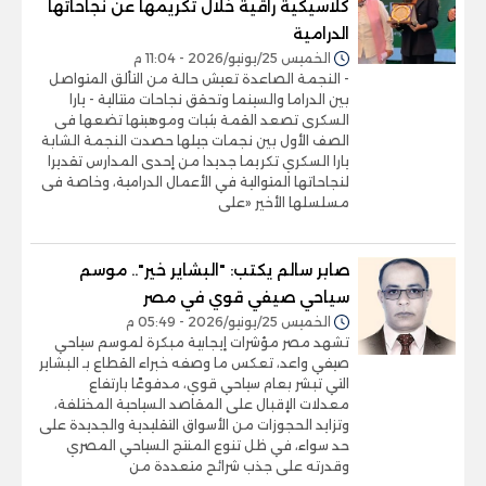
كلاسيكية راقية خلال تكريمها عن نجاحاتها
الدرامية
الخميس 25/يونيو/2026 - 11:04 م
- النجمة الصاعدة تعيش حالة من التألق المتواصل
بين الدراما والسينما وتحقق نجاحات متتالية - يارا
السكرى تصعد القمة بثبات وموهبتها تضعها فى
الصف الأول بين نجمات جيلها حصدت النجمة الشابة
يارا السكري تكريما جديدا من إحدى المدارس تقديرا
لنجاحاتها المتوالية في الأعمال الدرامية، وخاصة فى
مسلسلها الأخير «على
صابر سالم يكتب: "البشاير خير".. موسم
سياحي صيفي قوي في مصر
الخميس 25/يونيو/2026 - 05:49 م
تشهد مصر مؤشرات إيجابية مبكرة لموسم سياحي
صيفي واعد، تعكس ما وصفه خبراء القطاع بـ البشاير
التي تبشر بعام سياحي قوي، مدفوعًا بارتفاع
معدلات الإقبال على المقاصد السياحية المختلفة،
وتزايد الحجوزات من الأسواق التقليدية والجديدة على
حد سواء، في ظل تنوع المنتج السياحي المصري
وقدرته على جذب شرائح متعددة من