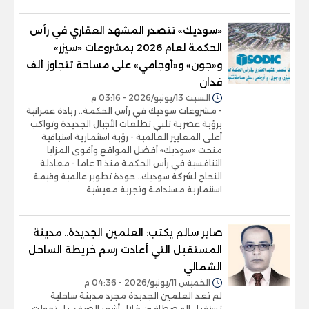
«سوديك» تتصدر المشهد العقاري في رأس
الحكمة لعام 2026 بمشروعات «سيزر»
و«جون» و«أوجامي» على مساحة تتجاوز ألف
فدان
السبت 13/يونيو/2026 - 03:16 م
- مشروعات سوديك في رأس الحكمة.. ريادة عمرانية
برؤية عصرية تلبي تطلعات الأجيال الجديدة وتواكب
أعلى المعايير العالمية - رؤية استثمارية استباقية
منحت «سوديك» أفضل المواقع وأقوى المزايا
التنافسية في رأس الحكمة منذ 11 عاما - معادلة
النجاح لشركة سوديك.. جودة تطوير عالمية وقيمة
استثمارية مستدامة وتجربة معيشية
صابر سالم يكتب: العلمين الجديدة.. مدينة
المستقبل التي أعادت رسم خريطة الساحل
الشمالي
الخميس 11/يونيو/2026 - 04:36 م
لم تعد العلمين الجديدة مجرد مدينة ساحلية
تستقبل المصطافين خلال أشهر الصيف، بل تحولت