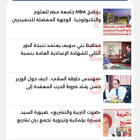
1
برنامج MBA جامعة مصر للعلوم
والتكنولوجيا.. الوجهة المفضلة للتنفيذيين
وقيادات المؤسسات لصناعة قادة
المستقبل
2
محافظ بني سويف يعتمد نتيجة الدور
الثاني للشهادة الإعدادية العامة بنسبة
79.9% نظامي ...و69.55% منازل.. و70.56%
للمهنية .. و100% للصُم وضعاف السمع
3
والنور للمكفوفين
«مهندس خارطة السلام».. كيف حول الوزير
حسن رشاد شروط الحرب المعقدة إلى
"خارطة طريق" للانسحاب والإعمار؟
4
«صوت التربية والتشريع».. صبورة السيد..
مسيرة برلمانية وتربوية تجمع بين تشريع
القوانين وصناعة الأجيال لبناء الإنسان
المصري