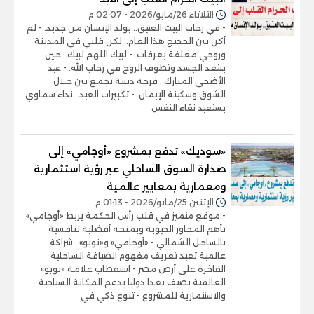
الثلاثاء 26/مايو/2026 - 02:07 م
- في رحاب البيت العتيق.. يولد الإنسان من جديد. - لم
أكن بين الحجيج هذا العام.. لكن قلبي في المدينة
وروحي معلقة بعرفات. - لبيك اللهم لبيك.. حين
يبتعد الجسد وتطوف الروح في رحاب الله. - عيد
الأضحى المبارك.. فرحة دينية تجمع بين جلال
الشوق وسكينة الإيمان. - تكبيرات العيد.. نداء سماوي
يستعيد نقاء النفس
«سوديك» تدفع بمشروع «أوجامي» إلى
صدارة السوق الساحلي عبر رؤية استثمارية
ومعمارية بمعايير عالمية
الإثنين 25/مايو/2026 - 01:13 م
- موقع متميز في قلب رأس الحكمة يربط «أوجامي»
بأهم المحاور الحيوية ويمنحه أفضلية تنافسية
بالساحل الشمالي - «أوجامي» و«نوبو».. شراكة
عالمية تعيد تعريف مفهوم الضيافة الساحلية
الفاخرة على أرض مصر - استقطاب علامة «نوبو»
العالمية يضيف بعدا دوليا يدعم المكانة السياحية
والاستثمارية للمشروع - تنوع ذكي في