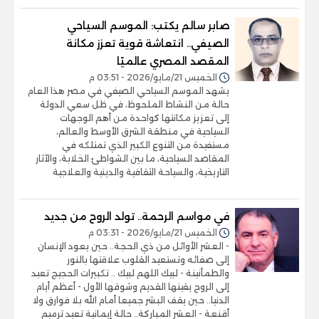
صابر سالم يكتب: الموسم السياحي
الصيفي.. انتعاشة قوية تعزز مكانة
المقصد المصري عالميًا
الخميس 21/مايو/2026 - 03:51 م
يشهد الموسم السياحي الصيفي في مصر هذا العام
حالة من النشاط الملحوظ، في ظل سعي الدولة
إلى تعزيز مكانتها كواحدة من أهم الوجهات
السياحية في منطقة الشرق الأوسط والعالم،
مستفيدة من التنوع الكبير الذي تمتلكه في
المقاصد السياحية، ما بين الشواطئ الخلابة، والآثار
التاريخية، والسياحة الثقافية والدينية والعلاجية
في مواسم الرحمة.. تولد الروح من جديد
الخميس 21/مايو/2026 - 03:31 م
- العشر الأوائل من ذي الحجة.. حين يعود الإنسان
إلى صفائه وتستعيد القلوب علاقتها بالنور
والطمأنينة - لبيك اللهم لبيك .. تكبيرات الحجيج تعيد
إلى الروح يقينها القديم وشوقها الأول - أعظم أيام
الدنيا.. حين يقف البشر جميعا أمام الله بلا فوارق ولا
أقنعة - العشر المباركة.. حالة إيمانية تعيد ترميم