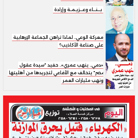
بــنــاء وعــزيـمـة وإرادة
معركة الوعي.. لماذا تراهن الجماعة الإرهابية
على صناعة الأكاذيب؟
«دمي.. ينهب عمري».. حفيد "سيدة عقول
مصر" يتحالف مع الأفاعي لتجريدها من أهليتها
ونهب مليارات العمر