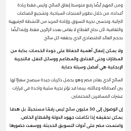
ومن المهم أيضًا رفع متوسط إنفاق السائح، وليس فقط زيادة
أعداده، من خلال تطوير المنتجات السياحية، وتشجيع الصناعات
التراثية، وتحسين تجربة التسوق، وإتاحة المزيد من الأنشطة الترفيهية
والثقافية، لأن نجاح القطاع لا يقاس بعدد الزائرين فقط، وإنما أيضًا
بحجم العائد الاقتصادي الذي يحققه كل سائح.
ولا يمكن إغفال أهمية الحفاظ على جودة الخدمات، بداية من
المطارات وحتى الفنادق والمطاعم ووسائل النقل، فالتجربة
الإيجابية هي أفضل وسيلة دعاية.
السائح الذي يغادر مصر وهو يحمل ذكريات جيدة سيصبح سفيرًا لها
بين أصدقائه وعائلته، بينما قد تؤثر تجربة سلبية واحدة في قرارات
عشرات المسافرين المحتملين.
إن الوصول إلى 30 مليون سائح ليس رقمًا مستحيلاً، بل هدفا
يمكن تحقيقه إذا تكاملت جهود الدولة والقطاع الخاص،
واعتمدت مصر على أدوات التسويق الحديثة، ووسعت حضورها