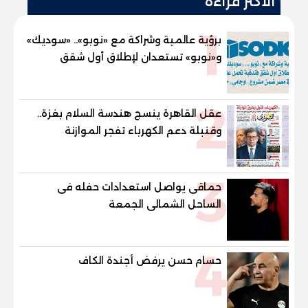
الأكثر قراءة
1
برؤية عالمية وشراكة مع «نوبو».. «سوديك»
و«نوبو» تستعدان لإطلاق أول شقق
فندقية تحمل علامة "نوبو" العالمية في
مصر ضمن مشروع «أوجامي» خلال أيام
2
عقل القاهرة ينسج هندسة السلام بغزة..
وقنبلة دعم الكهرباء تفجر الموازنة
3
حماقى يواصل استعدادات حفله فى
الساحل الشمالى الجمعة
4
حسام حسن يرفض أجندة الكاف