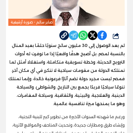
صابر سالم - صورة أرشيفية
شارك
لم يعد الوصول إلى 30 مليون سائح سنويًا حلمًا بعيد المنال
بالنسبة لمصر، بل أصبح هدفًا واقعيًا إذا ما توفرت له أدوات
الترويج الحديثة، وخطة تسويقية متكاملة، واستغلالا أمثل لما
تمتلكه الدولة من مقومات سياحية لا تتكرر في أي مكان آخر.
فمصر ليست مجرد دولة تضم آثارًا فرعونية خالدة، وإنما تمتلك
تنوعًا سياحيًا فريدًا يجمع بين التاريخ، والشواطئ، والسياحة
الدينية، والعلاجية، والبيئية، والثقافية، وسياحة المغامرات،
وهو ما يمنحها ميزة تنافسية عالمية.
ورغم ما شهدته السنوات الأخيرة من تطوير كبير للبنية التحتية،
وإنشاء طرق ومطارات جديدة، وتحديث المتاحف والمواقع الأثرية،