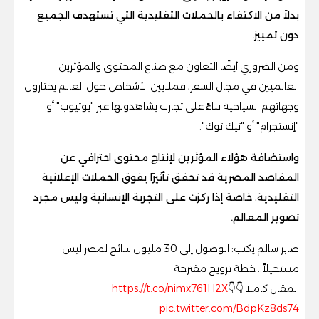
بدلاً من الاكتفاء بالحملات التقليدية التي تستهدف الجميع
دون تمييز.
ومن الضروري أيضًا التعاون مع صناع المحتوى والمؤثرين
العالميين في مجال السفر، فملايين الأشخاص حول العالم يختارون
وجهاتهم السياحية بناءً على تجارب يشاهدونها عبر "يوتيوب" أو
"إنستجرام" أو "تيك توك".
واستضافة هؤلاء المؤثرين لإنتاج محتوى احترافي عن
المقاصد المصرية قد تحقق تأثيرًا يفوق الحملات الإعلانية
التقليدية، خاصة إذا ركزت على التجربة الإنسانية وليس مجرد
تصوير المعالم.
صابر سالم يكتب: الوصول إلى 30 مليون سائح لمصر ليس
مستحيلاً.. خطة ترويج مقترحة
المقال كاملا 👇👇
https://t.co/nimx761H2X
pic.twitter.com/BdpKz8ds74