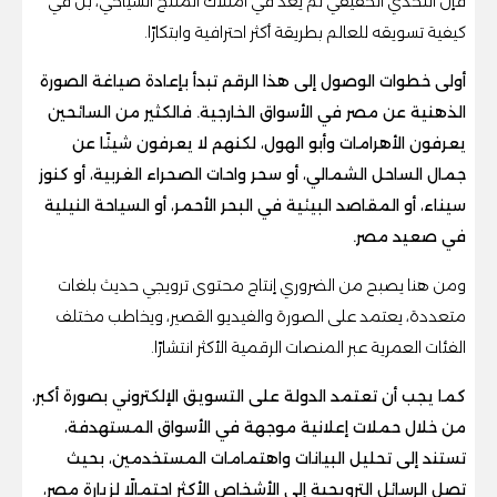
فإن التحدي الحقيقي لم يعد في امتلاك المنتج السياحي، بل في
كيفية تسويقه للعالم بطريقة أكثر احترافية وابتكارًا.
أولى خطوات الوصول إلى هذا الرقم تبدأ بإعادة صياغة الصورة
الذهنية عن مصر في الأسواق الخارجية. فالكثير من السائحين
يعرفون الأهرامات وأبو الهول، لكنهم لا يعرفون شيئًا عن
جمال الساحل الشمالي، أو سحر واحات الصحراء الغربية، أو كنوز
سيناء، أو المقاصد البيئية في البحر الأحمر، أو السياحة النيلية
في صعيد مصر.
ومن هنا يصبح من الضروري إنتاج محتوى ترويجي حديث بلغات
متعددة، يعتمد على الصورة والفيديو القصير، ويخاطب مختلف
الفئات العمرية عبر المنصات الرقمية الأكثر انتشارًا.
كما يجب أن تعتمد الدولة على التسويق الإلكتروني بصورة أكبر،
من خلال حملات إعلانية موجهة في الأسواق المستهدفة،
تستند إلى تحليل البيانات واهتمامات المستخدمين، بحيث
تصل الرسائل الترويجية إلى الأشخاص الأكثر احتمالًا لزيارة مصر،