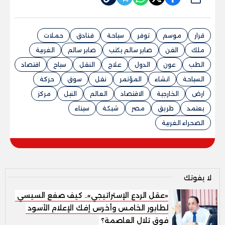
قرار
موسم
توفر
سياحة
فنادق
حملات
ملك
الفن
صابر سالم يكتب
صابر سالم
الغربية
الطب
عون
الدول
علاج
النقل
سياح
اقتصاد
السياحة
انشاء
المؤتمر
نقل
سوق
حركة
ارض
الخارجية
الاقتصاد
العالم
النيل
مركز
يعتمد
طريق
مصر
شبكة
سيناء
الصحراء الغربية
لا يفوتك
«عقل الردع الإستراتيجي».. كيف صفع السيسي
الطابور الخامس وأخرس إفك الإعلام الأسود
فوق تلال العاصمة؟