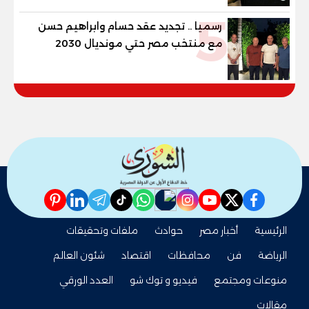
5
رسميا .. تجديد عقد حسام وابراهيم حسن
مع منتخب مصر حتي مونديال 2030
pinterest
linkedin
telegram
whatsapp
tiktok
instagram
nabd
youtube
twitter
facebook
الرئيسية
أخبار مصر
حوادث
ملفات وتحقيقات
الرياضة
فن
محافظات
اقتصاد
شئون العالم
منوعات ومجتمع
فيديو و توك شو
العدد الورقي
مقالات