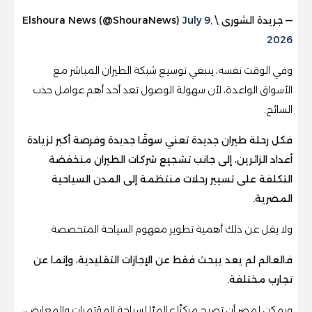
— جريدة الشورى \ Elshoura News (@ShouraNews)
July 9,
2026
وفي الوقت نفسه، ينبغي توسيع شبكة الطيران المباشر مع
الأسواق الواعدة، لأن سهولة الوصول تعد أحد أهم عوامل جذب
السائح.
فكل رحلة طيران جديدة تعني سوقًا جديدة وفرصة أكبر لزيادة
أعداد الزائرين، إلى جانب تشجيع شركات الطيران منخفضة
التكلفة على تسيير رحلات منتظمة إلى المدن السياحية
المصرية.
ولا يقل عن ذلك أهمية تطوير مفهوم السياحة المتخصصة.
فالعالم لم يعد يبحث فقط عن الإجازات التقليدية، وإنما عن
تجارب مختلفة.
ويمكن لمصر أن تصبح مركزًا عالميًا لسياحة المؤتمرات والمعارض،