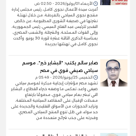
الأربعاء 01/يوليو/2026 - 02:50 ص
أعربت سيدة الأعمال نجوى كامل، رئيس مجلس إدارة
منتجع نجوى السياحي بالغردقة، من خلال تهنئة
نشرتها في صحيفة الشورى المطبوعة، عن خالص
التقدير للرئيس عبد الفتاح السيسي، رئيس الجمهورية،
وإلى القوات المسلحة، والشرطة، والشعب المصري،
بمناسبة الذكرى الثالثة عشرة لثورة 30 يونيو. وأكدت
نجوى كامل في تهنئتها بجريدة
صابر سالم يكتب: "البشاير خير".. موسم
سياحي صيفي قوي في مصر
الخميس 25/يونيو/2026 - 05:49 م
تشهد مصر مؤشرات إيجابية مبكرة لموسم سياحي
صيفي واعد، تعكس ما وصفه خبراء القطاع بـ البشاير
التي تبشر بعام سياحي قوي، مدفوعًا بارتفاع
معدلات الإقبال على المقاصد السياحية المختلفة،
وتزايد الحجوزات من الأسواق التقليدية والجديدة على
حد سواء، في ظل تنوع المنتج السياحي المصري
وقدرته على جذب شرائح متعددة من