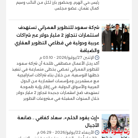
رئيس حي الهرم، وبحضور بارز لكل من النائب وسيم
كمال عثمان، عضو مجلس
شركة سعود للتطوير العمراني تستهدف
استثمارات تتجاوز 2 مليار دولار عبر شراكات
عربية ودولية في قطاعي التطوير العقاري
والضيافة
الإثنين 27/يوليو/2026 - 03:10 م
أكد رجل الأعمال مصطفى طلحة أن شركة سعود
للتطوير العمراني تمضي بخطى متسارعة في تنفيذ
خطتها التوسعية، من خلال بناء شراكات استراتيجية
مع مستثمرين ومؤسسات استثمارية من الدول
العربية والأسواق الدولية، في إطار رؤية طموحة
تستهدف ضخ استثمارات جديدة تتجاوز 2 مليار دولار
خلال السنوات المقبلة في مشروعات التطوير
«إِرث يقود الحلم».. سعاد كفافي .. صانعة
الأجيال
الأربعاء 22/يوليو/2026 - 06:29 م