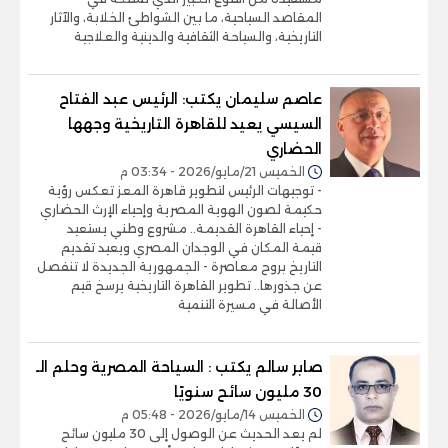
المقاصد السياحية، ما بين الشواطئ الخلابة، والآثار
التاريخية، والسياحة الثقافية والدينية والعلاجية
عاصم سليمان يكتب: الرئيس عبد الفتاح
السيسي يعيد للقاهرة التاريخية وجهها
الحضاري
الخميس 21/مايو/2026 - 03:34 م
- توجيهات الرئيس لتطوير قاهرة المعز تعكس رؤية
حكيمة لصون الهوية المصرية وإحياء الإرث الحضاري
- إحياء القاهرة القديمة.. مشروع وطني يستعيد
قيمة المكان في الوجدان المصري ويعيد تقديم
التاريخ بروح معاصرة - الجمهورية الجديدة لا تنفصل
عن جذورها.. تطوير القاهرة التاريخية يرسخ قيم
الأصالة في مسيرة التنمية
صابر سالم يكتب : السياحة المصرية وحلم الـ
30 مليون سائح سنويًا
الخميس 14/مايو/2026 - 05:48 م
لم يعد الحديث عن الوصول إلى 30 مليون سائح