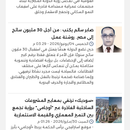
القومية التي تعكس رؤية الدولة المصرية لبناء
مجتمعات عمرانية مستدامة قادرة على استيعاب
النمو السكاني وتحفيز الاستثمار وخلق
صابر سالم يكتب : من أجل 30 مليون سائح
إلى مصر.. روشتة عمل
الخميس 04/يونيو/2026 - 03:29 م
حين تضع الدولة هدفًا يتمثل في استقبال 30 مليون
سائح سنويًا، فإن الأمر لا يتعلق فقط برقم كبير
يُضاف إلى الإحصاءات، بل برؤية اقتصادية وتنموية
متكاملة يمكن أن تنعكس آثارها على مختلف
القطاعات. فالسياحة ليست مجرد نشاط ترفيهي،
وإنما صناعة ضخمة ترتبط بالنقل والطيران والفنادق
والمطاعم والتجارة والحرف اليدوية
«سوديك» ترتقي بمعايير المشروعات
الساحلية الفاخرة عبر "أوجامى" برؤية تجمع
بين التميز المعماري والقيمة الاستثمارية
السبت 30/مايو/2026 - 01:26 م
- موقع استراتيجي برأس الحكمة يربط «أوجامي» بأبرز