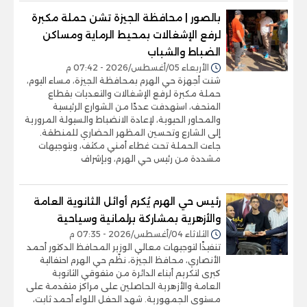
بالصور | محافظة الجيزة تشن حملة مكبرة
لرفع الإشغالات بمحيط الرماية ومساكن
الضباط والشباب
الأربعاء 05/أغسطس/2026 - 07:42 م
شنت أجهزة حي الهرم بمحافظة الجيزة، مساء اليوم،
حملة مكبرة لرفع الإشغالات والتعديات بقطاع
المتحف، استهدفت عددًا من الشوارع الرئيسية
والمحاور الحيوية، لإعادة الانضباط والسيولة المرورية
إلى الشارع وتحسين المظهر الحضاري للمنطقة.
جاءت الحملة تحت غطاء أمني مكثف، وبتوجيهات
مشددة من رئيس حي الهرم، وبإشراف
رئيس حي الهرم يُكرم أوائل الثانوية العامة
والأزهرية بمشاركة برلمانية وسياحية
الثلاثاء 04/أغسطس/2026 - 07:35 م
تنفيذًا لتوجيهات معالي الوزير المحافظ الدكتور أحمد
الأنصاري، محافظ الجيزة، نظّم حي الهرم احتفالية
كبرى لتكريم أبناء الدائرة من متفوقي الثانوية
العامة والأزهرية الحاصلين على مراكز متقدمة على
مستوى الجمهورية. شهد الحفل اللواء أحمد ثابت،