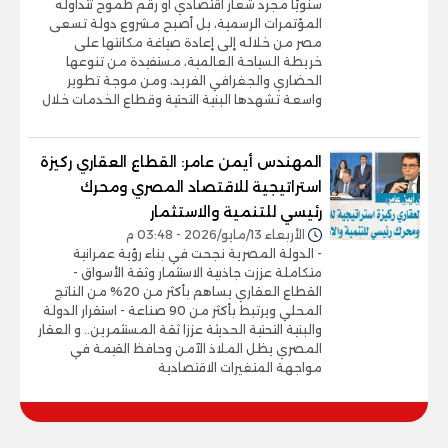
سنويًا مجرد شعار اقتصادي أو رقم طموح تتداوله
المؤتمرات الرسمية، بل أصبح مشروع دولة تسعى
مصر من خلاله إلى إعادة صياغة مكانتها على
خريطة السياحة العالمية، مستفيدة من تنوعها
الحضاري والجغرافي الفريد، ومن موجة تطوير
واسعة تشهدها البنية التحتية وقطاع الخدمات خلال
المهندس أيمن عامر: القطاع العقاري ركيزة
استراتيجية للاقتصاد المصري ومحرك
رئيسي للتنمية والاستثمار
الأربعاء 13/مايو/2026 - 03:48 م
- الدولة المصرية نجحت في بناء رؤية عمرانية
متكاملة عززت جاذبية الاستثمار وثقة الأسواق -
القطاع العقاري يساهم بأكثر من 20% من الناتج
المحلي ويرتبط بأكثر من 90 صناعة - استقرار الدولة
والبنية التحتية الحديثة عززا ثقة المستثمرين.. و العقار
المصري يظل الملاذ الآمن وحافظ القيمة في
مواجهة المتغيرات الاقتصادية