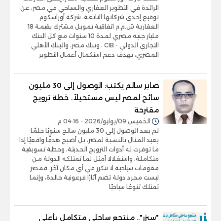
الرائدة في التطوير العقاري والسياحي في مصر، عن
توقيع إحدى شركاتها التابعة، شركة أوراسكوم
العقارية ش.م.م اتفاقية تمويل مشترك بقيمة 18
مليار جنيه مصري لمدة 10 سنوات مع كل البنك
التجاري الدولي - CIB ، وبنك مصر، والبنك الأهلي
المصري، بهدف دعم استكمال أعمال التطوير
صابر سالم يكتب: الوصول إلى 30 مليون
سائح لمصر ليس مستحيلاً.. خطة ترويج
مقترحة
الخميس 09/يوليو/2026 - 04:16 م
لم يعد الوصول إلى 30 مليون سائح سنويًا حلمًا
بعيد المنال بالنسبة لمصر، بل أصبح هدفًا واقعيًا إذا
ما توفرت له أدوات الترويج الحديثة، وخطة تسويقية
متكاملة، واستغلالا أمثل لما تمتلكه الدولة من
مقومات سياحية لا تتكرر في أي مكان آخر. فمصر
ليست مجرد دولة تضم آثارًا فرعونية خالدة، وإنما
تمتلك تنوعًا سياحيًا
"سيزر".. منتجع ساحلي متكامل بأعلى