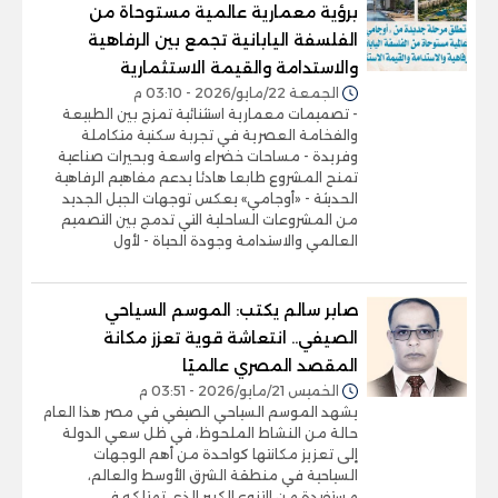
برؤية معمارية عالمية مستوحاة من
الفلسفة اليابانية تجمع بين الرفاهية
والاستدامة والقيمة الاستثمارية
الجمعة 22/مايو/2026 - 03:10 م
- تصميمات معمارية استثنائية تمزج بين الطبيعة
والفخامة العصرية في تجربة سكنية متكاملة
وفريدة - مساحات خضراء واسعة وبحيرات صناعية
تمنح المشروع طابعا هادئا يدعم مفاهيم الرفاهية
الحديثة - «أوجامي» يعكس توجهات الجيل الجديد
من المشروعات الساحلية التي تدمج بين التصميم
العالمي والاستدامة وجودة الحياة - لأول
صابر سالم يكتب: الموسم السياحي
الصيفي.. انتعاشة قوية تعزز مكانة
المقصد المصري عالميًا
الخميس 21/مايو/2026 - 03:51 م
يشهد الموسم السياحي الصيفي في مصر هذا العام
حالة من النشاط الملحوظ، في ظل سعي الدولة
إلى تعزيز مكانتها كواحدة من أهم الوجهات
السياحية في منطقة الشرق الأوسط والعالم،
مستفيدة من التنوع الكبير الذي تمتلكه في