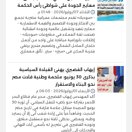
معايير الجودة على شواطئ رأس الحكمة
الثلاثاء 07/يوليو/2026 - 01:48 م
- «سوديك» تقدم مجتمعات عمرانية عصرية تجمع
بين الابتكار وجودة التصميم والقيمة الاستثمارية -
معايير تنفيذ وتشغيل عالمية وجودة استثنائية
صنعت ثقة العملاء في مشروعات «سوديك» -
إطلالات بانورامية مباشرة على واحد من أجمل
خلجان الساحل الشمالي وتصميم متدرج يرتقي
بتجربة السكن فى «سيزر» - سيزر.. تألق معماري
إيهاب القصيري يهنئ القيادة السياسية
بذكرى 30 يونيو: ملحمة وطنية قادت مصر
نحو البناء والاستقرار
الأربعاء 01/يوليو/2026 - 06:03 م
أكد المهندس إيهاب القصيري، مدير عام قطاع البحر
الأحمر بشركة «جو باص» للنقل السياحي، أن ثورة 30
يونيو المجيدة ستظل علامة فارقة في تاريخ مصر
الحديث، وشاهداً حياً على إرادة شعب أَبى إلا أن يسترد
وطنه، ويمضي بخطى ثابتة نحو مستقبل مشرق.
وتوجه القصيري في تصريح له بأسمى آيات التهاني
والتبريكات إلى الرئيس