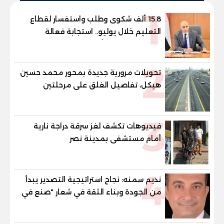
1
15.8 ألف شكوى وطلب واستفسار لقطاع
التعليم خلال يوليو.. استجابة فعالة
لشكاوى الطلاب وأولياء الأمور
2
تحويلات مرورية جديدة بمحور محمد حسين
هيكل، تفاصيل الغلق على مرحلتين
3
فيديوهات تكشف لغز سرقة دراجة نارية
أمام مستشفى بمدينة نصر
4
نديم سمنه: نجاح استراتيجية التصدير يبدأ
من الجودة وبناء الثقة في شعار "صنع في
مصر"