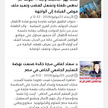
تدهس طفلة وتشعل الغضب وتعيد ملف
فوضى القيادة إلى الواجهة
الأربعاء 22/يوليو/2026 - 12:32 م
- دعوات لتطبيق قواعد صارمة ومنع قيادة الأطفال
لعربات الجولف داخل القرى السياحية. - والد الطفلة
يحذر من تكرار الحوادث ويطالب برقابة حاسمة
لحماية الأطفال. أثار منشور متداول على مواقع
التواصل الاجتماعي حالة من الجدل، بعدما كشف
أحد أولياء الأمور عن تعرض طفلته، البالغة من
العمر خمس سنوات ونصف، للإصابة
د. سعاد كفافي سيرة خالدة صنعت نهضة
التعليم الجامعي الخاص في مصر
الإثنين 20/يوليو/2026 - 11:12 ص
- «قاهرة المستحيل» شيدت صروحا علمية أصبحت
منارات للمعرفة وإعداد أجيال قادرة على المنافسة
- مسيرة حافلة بالعطاء تركت بصمة فارقة في
تاريخ التعليم الجامعي الخاص - أرست إرثا علميا
ومؤسسيا لا يزال يلهم الأجيال ويصنع المستقبل -
جامعة مصر للعلوم والتكنولوجيا.. مشروع وطني
تأسس على قناعة بأن العلم هو أساس