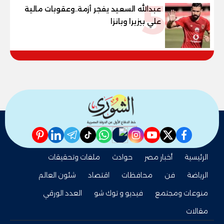
5
عبدالله السعيد يفجر أزمة..وعقوبات مالية
علي بيزيرا وبانزا
pinterest
linkedin
telegram
whatsapp
tiktok
instagram
nabd
youtube
twitter
facebook
الرئيسية
أخبار مصر
حوادث
ملفات وتحقيقات
الرياضة
فن
محافظات
اقتصاد
شئون العالم
منوعات ومجتمع
فيديو و توك شو
العدد الورقي
مقالات