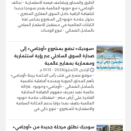
الطرق والمحاور ويضاعف قيمته الاستثمارية - تحالف
«أوجامي» مع «نوبو» العالمية يقدم نموذجا جديدا
للضيافة الراقية داخل السوق العقاري المصري -
دخول علامة «نوبو» إلى المشروع يعكس ثقة
الكيانات العالمية في مستقبل الاستثمار السياحي
بالساحل الشمالي - تنوع الوحدات
«سوديك» تدفع بمشروع «أوجامي» إلى
صدارة السوق الساحلي عبر رؤية استثمارية
ومعمارية بمعايير عالمية
الإثنين 25/مايو/2026 - 01:13 م
- موقع متميز في قلب رأس الحكمة يربط «أوجامي»
بأهم المحاور الحيوية ويمنحه أفضلية تنافسية
بالساحل الشمالي - «أوجامي» و«نوبو».. شراكة
عالمية تعيد تعريف مفهوم الضيافة الساحلية
الفاخرة على أرض مصر - استقطاب علامة «نوبو»
العالمية يضيف بعدا دوليا يدعم المكانة السياحية
والاستثمارية للمشروع - تنوع ذكي في
سوديك تطلق مرحلة جديدة من «أوجامي»