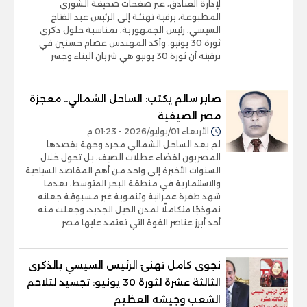
لإدارة الفنادق، عبر صفحات صحيفة الشورى
المطبوعة، برقية تهنئة إلى الرئيس عبد الفتاح
السيسي، رئيس الجمهورية، بمناسبة حلول ذكرى
ثورة 30 يونيو. وأكد المهندس عصام حسنين في
برقيته أن ثورة 30 يونيو هي شريان البناء وجسر
صابر سالم يكتب: الساحل الشمالي.. معجزة
مصر الصيفية
الأربعاء 01/يوليو/2026 - 01:23 م
لم يعد الساحل الشمالي مجرد وجهة يقصدها
المصريون لقضاء عطلات الصيف، بل تحول خلال
السنوات الأخيرة إلى واحد من أهم المقاصد السياحية
والاستثمارية في منطقة البحر المتوسط، بعدما
شهد طفرة عمرانية وتنموية غير مسبوقة جعلته
نموذجًا متكاملًا لمدن الجيل الجديد، وجعلت منه
أحد أبرز عناصر القوة التي تعتمد عليها مصر
نجوى كامل تهنئ الرئيس السيسي بالذكرى
الثالثة عشرة لثورة 30 يونيو: تجسيد لتلاحم
الشعب وجيشه العظيم