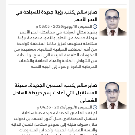
صابر سالم يكتب: رؤية جديدة للسياحة في
البحر الأحمر
الخميس 18/يونيو/2026 - 03:05 م
يشهد قطاع السياحة في محافظة البحر الأحمر
مرحلة جديدة من التطور والنمو، مدعومة برؤية
متكاملة تستهدف تعزيز مكانة المنطقة كواحدة
من أهم المقاصد السياحية العالمية، مستفيدة من
المقومات الطبيعية الفريدة التي تتمتع بها، بداية
من الشواطئ الخلابة والمياه الصافية والشعاب
المرجانية النادرة، وصولًا إلى البنية التحتية
صابر سالم يكتب: العلمين الجديدة.. مدينة
المستقبل التي أعادت رسم خريطة الساحل
الشمالي
الخميس 11/يونيو/2026 - 04:36 م
لم تعد العلمين الجديدة مجرد مدينة ساحلية
تستقبل المصطافين خلال أشهر الصيف، بل تحولت
خلال سنوات قليلة إلى نموذج متكامل للمدن الذكية
والتنمية العمرانية الحديثة، وأحد أبرز المشروعات