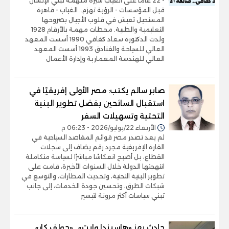
- 22 عاماً على الغياب سيرة ملهمة تبني الإنسان
قبل المؤسسات - الرؤية تهزم.. الغياب - قاهرة
المستحيل تعيش في قلوب الأجيال بصروحها
التعليمية والطبية. محطات مهمة بالأرقام 1928
ولدت الدكتورة سعاد كفافي 1990 أسست المعهد
العالي للسياحة والفنادق 1993 أسست المعهد
العالي للهندسة المعمارية وإدارة الأعمال
صابر سالم يكتب: مصر الأولى إفريقيًا في
استقبال السائحين بفضل تطوير البنية
التحتية وتسهيلات السفر
الأربعاء 22/يوليو/2026 - 06:23 م
لم يعد تصدر مصر قوائم المقاصد السياحية في
القارة الإفريقية مجرد رقم يضاف إلى سجلات
القطاع، بل أصبح انعكاسًا مباشرًا لسياسة متكاملة
انتهجتها الدولة خلال السنوات الأخيرة، قامت على
تطوير البنية التحتية، وتحديث المطارات، والتوسع في
شبكات الطرق، وتحسين جودة الخدمات، إلى جانب
تبني سياسات أكثر مرونة لتيسير
حادث يهز «هاسيندا وايت».. «جولف كار»