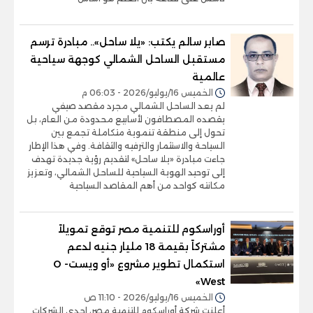
صابر سالم يكتب: «يلا ساحل».. مبادرة ترسم
مستقبل الساحل الشمالي كوجهة سياحية
عالمية
الخميس 16/يوليو/2026 - 06:03 م
لم يعد الساحل الشمالي مجرد مقصد صيفي
يقصده المصطافون لأسابيع محدودة من العام، بل
تحول إلى منطقة تنموية متكاملة تجمع بين
السياحة والاستثمار والترفيه والثقافة. وفي هذا الإطار
جاءت مبادرة «يلا ساحل» لتقديم رؤية جديدة تهدف
إلى توحيد الهوية السياحية للساحل الشمالي، وتعزيز
مكانته كواحد من أهم المقاصد السياحية
أوراسكوم للتنمية مصر توقع تمويلاً
مشتركاً بقيمة 18 مليار جنيه لدعم
استكمال تطوير مشروع «أو ويست- O
West»
الخميس 16/يوليو/2026 - 11:10 ص
أعلنت شركة أوراسكوم للتنمية مصر، إحدى الشركات