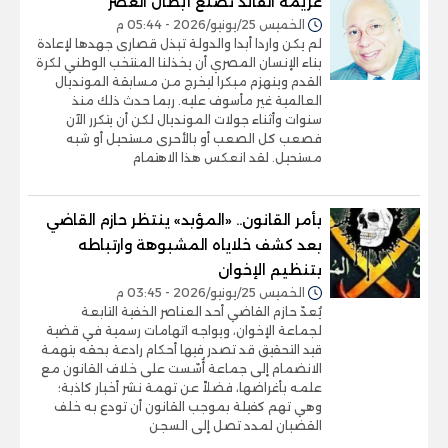
عزيمة القائد تصنع أبطال العصر
الخميس 25/يونيو/2026 - 05:44 م
لم يكن واردا أبدا والدولة تبذل قصارى جهدها لإعادة
بناء الإنسان المصري أن يخذلنا المنتخب الوطني لكرة
القدم وينهزم مبكرا ليخرج من مسابقة المونديال
العالمية غير مأسوف عليه. ربما حدث ذلك منذ
سنوات وأثناء جولات المونديال لكن أن يتكرر الآن
فصعب كل الصعب أو بالأحرى مستحيل أو شبه
مستحيل. لقد انعكس هذا الاهتمام
بأمر القانون.. «المؤبد» ينتظر حازم القاضي
بعد كشف خلاياه المشبوهة وارتباطه
بتنظيم الإخوان
الخميس 25/يونيو/2026 - 03:45 م
يُعدّ حازم القاضي أحد العناصر الخفية التابعة
لجماعة الإخوان، ويواجه اتهامات رسمية في قضية
قيد التحقيق قد تصدر فيها أحكام رادعة بحقه بتهمة
الانضمام إلى جماعة أُسّست على خلاف القانون مع
علمه بأغراضها، فضلاً عن تهمة نشر أخبار كاذبة؛
وهي تهم كفيلة بموجب القانون أن تودع به خلف
القضبان لمدد تصل إلى السجن