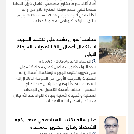
أجرة أثناء سيرها بشارع مصطفي كامل شرق. البداية
عندما تلقي قسم شرطة المنتزة بلاغ من والد
الطالبة "ح.أ" وقيد برقم 2056 لسنة 2026، يتهم
سائق سيارة ميكروباص بمحاولة خطف
محافظ أسوان يشدد على تكثيف الجهود
لاستكمال أعمال إزالة التعديات بالمرحلة
الأولى
الأربعاء 21/يناير/2026 - 06:43 م
شدد اللواء دكتور إسماعيل كمال محافظ أسوان،
على ضرورة تكثيف الجهود لإستكمال أعمال إزالة
التعديات بالمرحلة الأولى من الموجه الـ 28 لإزالة
التعديات ، تنفيذاً لتوجيهات الرئيس عبد الفتاح
السيسى، مكلفاً بأهمية التنسيق بين الوحدات
المحلية والأجهزة الأمنية بقيادة اللواء عبد الله جلال
مدير أمن أسوان لإزالة التعديات
صابر سالم يكتب : السياحة في مصر.. ركيزة
الاقتصاد وآفاق التطوير المستدام
الأربعاء 21/يناير/2026 - 06:35 م