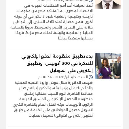
تُعدّ السياحة أحد أهم القطاعات الحيوية في
الاقتصاد المصري، لما تمتلكه مصر من مقومات
تاريخية وطبيعية وثقافية نادرة لا تتكرر في أي دولة
أخرى. فمن حضارة تمتد لآلاف السنين، إلى شواطئ
خلابة على البحرين الأحمر والمتوسط، مرورًا بالسياحة
الدينية والعلاجية والبيئية، تملك مصر مزيجًا فريدًا
يجعلها مقصدًا سياحيًا
بدء تطبيق منظومة الدفع الإلكتروني
للتذكرة في 300 أتوبيس.. وتطبيق
إلكتروني علي الموبايل
السبت 17/يناير/2026 - 06:34 م
شهدت الدكتورة منال عوض وزيرة التنمية المحلية
والقائم بأعمال وزير البيئة، والدكتور إبراهيم صابر
محافظ القاهرة، اليوم السبت احتفالية إطلاق
منظومة التحصيل الإلكتروني المسبق لتعريفة
الركوب لأتوبيسات هيئة النقل العام بالقاهرة الكبري
لتسهيل حصول المواطنين علي الخدمة عن طريق
تطبيق إلكتروني (طوالي) لتسهيل عمليات