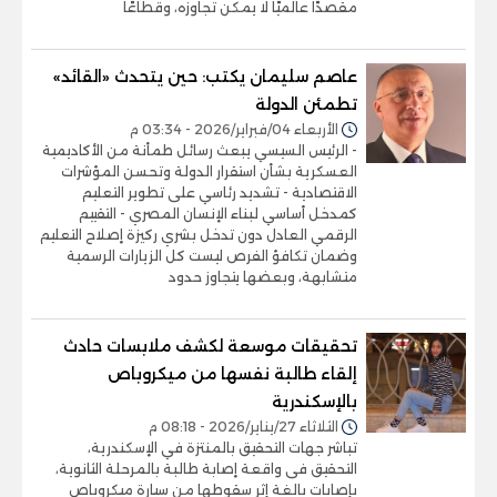
مقصدًا عالميًا لا يمكن تجاوزه، وقطاعًا
عاصم سليمان يكتب: حين يتحدث «القائد»
تطمئن الدولة
الأربعاء 04/فبراير/2026 - 03:34 م
- الرئيس السيسي يبعث رسائل طمأنة من الأكاديمية
العسكرية بشأن استقرار الدولة وتحسن المؤشرات
الاقتصادية - تشديد رئاسي على تطوير التعليم
كمدخل أساسي لبناء الإنسان المصري - التقييم
الرقمي العادل دون تدخل بشري ركيزة إصلاح التعليم
وضمان تكافؤ الفرص ليست كل الزيارات الرسمية
متشابهة، وبعضها يتجاوز حدود
تحقيقات موسعة لكشف ملابسات حادث
إلقاء طالبة نفسها من ميكروباص
بالإسكندرية
الثلاثاء 27/يناير/2026 - 08:18 م
تباشر جهات التحقيق بالمنتزة في الإسكندرية،
التحقيق فى واقعة إصابة طالبة بالمرحلة الثانوية،
بإصابات بالغة إثر سقوطها من سيارة ميكروباص