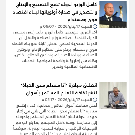
كامل الوزير: الدولة تضع التصنيع والإنتاج
والتصدير في صدارة أولوياتها لبناء اقتصاد
قوي ومستدام
السبت 17/يناير/2026 - 06:07 م
أكد الفريق مهندس كامل الوزير، نائب رئيس مجلس
الوزراء للتنمية الصناعية وزير الصناعة والنقل، أن
الدولة المصرية تمضي بخطى ثابتة نحو بناء اقتصاد
قوي ومستدام، يرتكز على تعظيم الإنتاج، وتوطين
الصناعة، وزيادة الصادرات، وتمكين القطاع الخاص،
وذلك في إطار رؤية واضحة لمواجهة التحديات
الاقتصادية العالمية وتعزيز
انطلاق مبادرة "أنا متعلم مدى الحياة"
لنشر ثقافة التعلم المستمر بأسوان
السبت 17/يناير/2026 - 05:17 م
أعلن محافظ أسوان الدكتور إسماعيل كمال إطلاق
مبادرة "أنا متعلم مدى الحياة" التي تأتي في إطار
جهود الدولة لنشر ثقافة التعلم المستمر وتحويله
إلى ممارسة يومية داخل المجتمع بما يتواكب مع
التوجهات الوطنية والدولية للتنمية البشرية، موضحاً
أن مدينة أسوان تعتبر من أوائل المدن المصرية