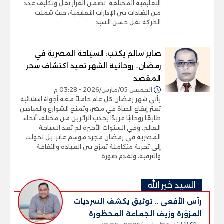
التعليمية المختلفة. تضمن القرار نقل وتكليف عدد
من القيادات بين الإدارات التعليمية، حيث شملت
الحركة نقل حسن السيد
صابر سالم يكتب: السياحة المصرية في
رمضان.. روحانية الشهر تعيد اكتشاف سحر
المقصد
الخميس 05/مارس/2026 - 03:28 م
يأتي شهر رمضان كل عام حاملاً معه أجواءً استثنائية
تغيّر إيقاع الحياة في مصر، وتمنح الشوارع والميادين
طابعًا روحانيًا فريدًا يجذب الزائرين من مختلف أنحاء
العالم. وفي السنوات الأخيرة لم تعد السياحة
المصرية في رمضان مجرد موسم عابر، بل تحولت
إلى تجربة متكاملة تمزج بين العبادة والثقافة
والترفيه، وتقدم صورة
السيد خير الله
رأس الأفعى .. توثيق يكشف السرديات
المزوّرة وزيف الجماعة المحظورة