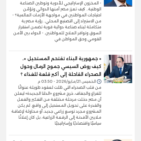
- المخزون الإستراتيجي للأدوية وتوطين الصناعة
الوطنية.. كيف تعزز مصر أمنها الدوائي وتؤمّن
احتياجات المواطنين في مواجهة الأزمات العالمية؟ -
من الاستيراد إلى التصنيع المحلي.. رؤية مصرية
متكاملة لبناء صناعة دوائية قوية تضمن استقرار
السوق وتوافر العلاج للمواطنين. - الدواء بين الأمن
القومي وحق المواطن في
« جمهورية البناء تقتحم المستحيل »..
كيف روض السيسي جموح الرمال وحول
الصحراء القاحلة إلى أكبر قلعة للغذاء ؟
الخميس 21/مايو/2026 - 03:50 م
من قلب الصحراء التي ظلت لعقود طويلة عنوانًا
للفراغ والجفاف، خرج مشروع «الدلتا الجديدة» ليعلن
أن مصر دخلت مرحلة مختلفة من التفكير والفعل
والقدرة على تحويل المستحيل إلى واقع. لم يكن
المشروع مجرد توسع زراعي جديد، أو محاولة لإضافة
ملايين الأفدنة إلى الرقعة الزراعية، بل كان إعلانًا
سياسيًا واقتصاديًا وإستراتيجيًا