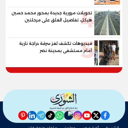
4
تحويلات مرورية جديدة بمحور محمد حسين
هيكل، تفاصيل الغلق على مرحلتين
5
فيديوهات تكشف لغز سرقة دراجة نارية
أمام مستشفى بمدينة نصر
pinterest
linkedin
telegram
whatsapp
tiktok
instagram
nabd
youtube
twitter
facebook