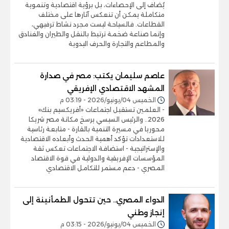
يُضاف إلى الإحصاءات، بل برؤية اقتصادية وتنموية
متكاملة يمكن أن تنعكس آثارها على مختلف
القطاعات. فالسياحة ليست مجرد نشاط ترفيهي،
وإنما صناعة ضخمة ترتبط بالنقل والطيران والفنادق
والمطاعم والتجارة والحرف اليدوية
عاصم سليمان يكتب: مصر في صدارة
المشهد الاقتصادي الإفريقي
الخميس 04/يونيو/2026 - 03:19 م
- العلمين تستقبل اجتماعات «أفريكسيم بنك»
2026.. والرئيس السيسي يرسخ مكانة مصر شريكا
محوريا في مسيرة التنمية بالقارة - متابعة رئاسية
للاستعدادات تؤكد أهمية الحدث وأبعاده الاقتصادية
والإستراتيجية - استضافة الاجتماعات تعكس ثقة
المؤسسات الإفريقية والدولية في قوة الاقتصاد
المصري - دعم مستمر للتكامل الاقتصادي
الدواء المصري.. حين تتحول الطمأنينة إلى
إنجاز وطني
الخميس 04/يونيو/2026 - 03:15 م