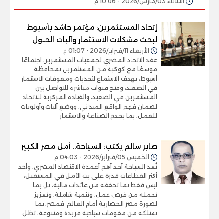
الثلاثاء 03/مارس/2026 - 10:06 م
إتحاد المستثمرين: مؤتمر حاشد بأسيوط
لبحث مشكلات الاستثمار وآليات الحلول
الأربعاء 11/فبراير/2026 - 01:07 م
عقد الاتحاد المصري لجمعيات المستثمرين اجتماعًا
موسعًا مع كوكبة من المستثمرين بمحافظة
أسيوط، بهدف الاستماع لتحديات ومعوقات الاستثمار
في الصعيد، وفتح قنوات مباشرة للتواصل بين
المستثمرين في الصعيد، والقيادة المركزية للاتحاد،
لضمان فهم الواقع الميداني، ووضع آليات وأولويات
للعمل، بما يخدم الصناعة والاستثمار
صابر سالم يكتب: السياحة.. أمل مصر الكبير
الخميس 05/فبراير/2026 - 04:03 م
تُعد السياحة أحد أهم أعمدة الاقتصاد المصري، وأحد
أكثر القطاعات قدرة على بث الأمل في المستقبل،
ليس فقط بما تحققه من عائدات مالية، بل بما
تحمله من فرص عمل، وتنمية شاملة، وتعزيز
لصورة مصر الحضارية أمام العالم. فمصر، بما
تمتلكه من مقومات سياحية فريدة ومتنوعة، تظل