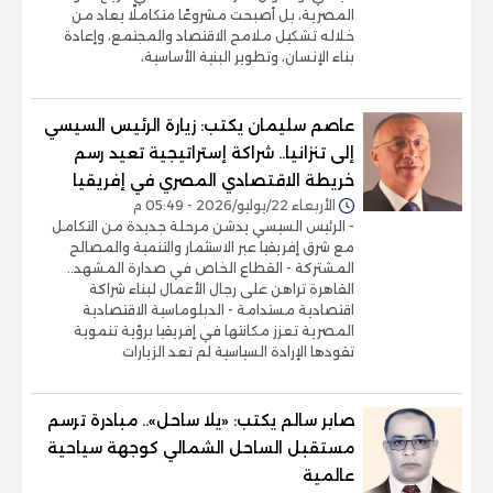
المصرية، بل أصبحت مشروعًا متكاملًا يعاد من
خلاله تشكيل ملامح الاقتصاد والمجتمع، وإعادة
بناء الإنسان، وتطوير البنية الأساسية،
عاصم سليمان يكتب: زيارة الرئيس السيسي
إلى تنزانيا.. شراكة إستراتيجية تعيد رسم
خريطة الاقتصادي المصري في إفريقيا
الأربعاء 22/يوليو/2026 - 05:49 م
- الرئيس السيسي يدشن مرحلة جديدة من التكامل
مع شرق إفريقيا عبر الاستثمار والتنمية والمصالح
المشتركة - القطاع الخاص في صدارة المشهد..
القاهرة تراهن على رجال الأعمال لبناء شراكة
اقتصادية مستدامة - الدبلوماسية الاقتصادية
المصرية تعزز مكانتها في إفريقيا برؤية تنموية
تقودها الإرادة السياسية لم تعد الزيارات
صابر سالم يكتب: «يلا ساحل».. مبادرة ترسم
مستقبل الساحل الشمالي كوجهة سياحية
عالمية