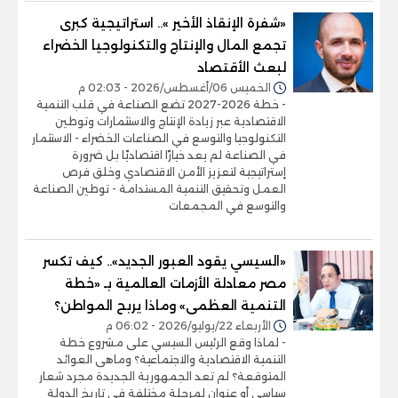
«شفرة الإنقاذ الأخير ».. استراتيجية كبرى
تجمع المال والإنتاج والتكنولوجيا الخضراء
لبعث الأقتصاد
الخميس 06/أغسطس/2026 - 02:03 م
- خطة 2026-2027 تضع الصناعة في قلب التنمية
الاقتصادية عبر زيادة الإنتاج والاستثمارات وتوطين
التكنولوجيا والتوسع في الصناعات الخضراء - الاستثمار
في الصناعة لم يعد خيارًا اقتصاديًا بل ضرورة
إستراتيجية لتعزيز الأمن الاقتصادي وخلق فرص
العمل وتحقيق التنمية المستدامة - توطين الصناعة
والتوسع في المجمعات
«السيسي يقود العبور الجديد».. كيف تكسر
مصر معادلة الأزمات العالمية بـ «خطة
التنمية العظمى» وماذا يربح المواطن؟
الأربعاء 22/يوليو/2026 - 06:02 م
- لماذا وقع الرئيس السيسي على مشروع خطة
التنمية الاقتصادية والاجتماعية؟ وماهى العوائد
المتوقعة؟ لم تعد الجمهورية الجديدة مجرد شعار
سياسي أو عنوان لمرحلة مختلفة في تاريخ الدولة