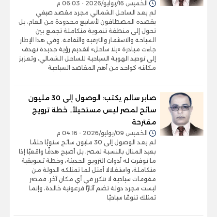
الخميس 16/يوليو/2026 - 06:03 م
لم يعد الساحل الشمالي مجرد مقصد صيفي
يقصده المصطافون لأسابيع محدودة من العام، بل
تحول إلى منطقة تنموية متكاملة تجمع بين
السياحة والاستثمار والترفيه والثقافة. وفي هذا الإطار
جاءت مبادرة «يلا ساحل» لتقديم رؤية جديدة تهدف
إلى توحيد الهوية السياحية للساحل الشمالي، وتعزيز
مكانته كواحد من أهم المقاصد السياحية
صابر سالم يكتب: الوصول إلى 30 مليون
سائح لمصر ليس مستحيلاً.. خطة ترويج
مقترحة
الخميس 09/يوليو/2026 - 04:16 م
لم يعد الوصول إلى 30 مليون سائح سنويًا حلمًا
بعيد المنال بالنسبة لمصر، بل أصبح هدفًا واقعيًا إذا
ما توفرت له أدوات الترويج الحديثة، وخطة تسويقية
متكاملة، واستغلالا أمثل لما تمتلكه الدولة من
مقومات سياحية لا تتكرر في أي مكان آخر. فمصر
ليست مجرد دولة تضم آثارًا فرعونية خالدة، وإنما
تمتلك تنوعًا سياحيًا