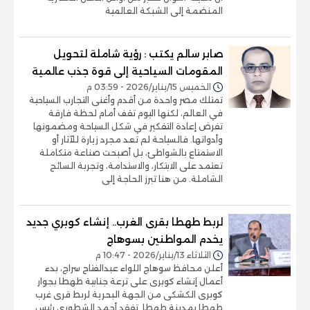
المنضمة إلى الشبكة العالمية
صابر سالم يكتب : رؤية شاملة لتحويل
المقومات السياحية إلى قوة جذب عالمية
الخميس 15/يناير/2026 - 03:59 م
تمتلك مصر واحدة من أقدم وأغنى التجارب السياحية
في العالم، لكنها اليوم تقف أمام لحظة فارقة
تفرض إعادة التفكير في شكل السياحة ومضمونها
وأدواتها. فالسياحة لم تعد مجرد زيارة للآثار أو
الاستمتاع بالشواطئ، بل أصبحت صناعة متكاملة
تعتمد على الابتكار، والاستدامة، وتجربة السائح
الشاملة. من هنا تبرز الحاجة إلى
لربط طهطا بقرى الغرب.. إنشاء كوبري جديد
يخدم المواطنين بسوهاج
الثلاثاء 13/يناير/2026 - 10:47 م
أعلن محافظ سوهاج اللواء عبدالفتاح سراج، بدء
أعمال إنشاء كوبرى على ترعة جنابية طهطا بجوار
كوبرى الكشكى من الجهة البحرية لربط قرى غرب
طهطا بمدينة طهطا. تفقد أحمد الشطوري رئيس