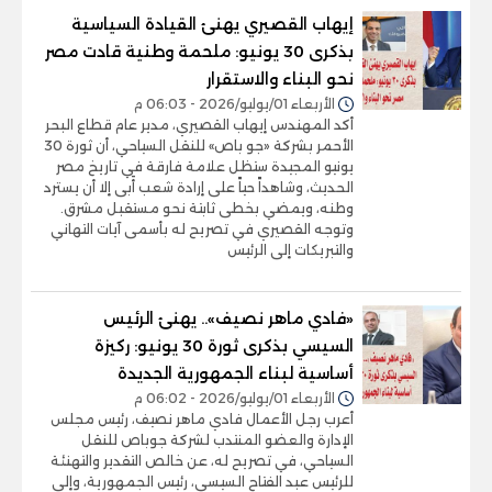
إيهاب القصيري يهنئ القيادة السياسية
بذكرى 30 يونيو: ملحمة وطنية قادت مصر
نحو البناء والاستقرار
الأربعاء 01/يوليو/2026 - 06:03 م
أكد المهندس إيهاب القصيري، مدير عام قطاع البحر
الأحمر بشركة «جو باص» للنقل السياحي، أن ثورة 30
يونيو المجيدة ستظل علامة فارقة في تاريخ مصر
الحديث، وشاهداً حياً على إرادة شعب أَبى إلا أن يسترد
وطنه، ويمضي بخطى ثابتة نحو مستقبل مشرق.
وتوجه القصيري في تصريح له بأسمى آيات التهاني
والتبريكات إلى الرئيس
«فادي ماهر نصيف».. يهنئ الرئيس
السيسي بذكرى ثورة 30 يونيو: ركيزة
أساسية لبناء الجمهورية الجديدة
الأربعاء 01/يوليو/2026 - 06:02 م
أعرب رجل الأعمال فادي ماهر نصيف، رئيس مجلس
الإدارة والعضو المنتدب لشركة جوباص للنقل
السياحي، في تصريح له، عن خالص التقدير والتهنئة
للرئيس عبد الفتاح السيسي، رئيس الجمهورية، وإلى