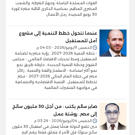
القوات المسلحة الباسلة، وجهاز الشرطة، والشعب
المصري العظيم، بمناسبة الذكرى الثالثة عشرة لثورة
30 يونيو المجيدة. رجل الأعمال
عندما تتحول خطط التنمية إلى مشروع
أمل للمستقبل
الخميس 11/يونيو/2026 - 04:03 م
- خطة التنمية 2026-2027.. رؤية مصرية لصناعة
المستقبل وسط تحديات الاقتصاد العالمي - مجلس
الشيوخ وخطة التنمية الجديدة.. خارطة طريق نحو
نمو أكثر استدامة - الاستثمار والثقة والتنمية.. ركائز
مصر في خطة العام المالي 2026-2027 - مصر
تخطط للمستقبل.. التنمية الاقتصادية والاجتماعية
في مواجهة المتغيرات العالمية
صابر سالم يكتب : من أجل 30 مليون سائح
إلى مصر.. روشتة عمل
الخميس 04/يونيو/2026 - 03:29 م
حين تضع الدولة هدفًا يتمثل في استقبال 30 مليون
سائح سنويًا، فإن الأمر لا يتعلق فقط برقم كبير