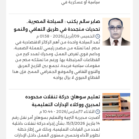
سياسية أو عسكرية في
صابر سالم يكتب : السياحة المصرية..
تحديات متجددة في طريق التعافي والنمو
الخميس 09/أبريل/2026 - 01:58 م
تُعد السياحة واحدة من أهم الركائز الاقتصادية في
مصر، لما تمثله من مصدر رئيسي للعملة الصعبة،
وداعم قوي لفرص العمل، ومحرك لعدد كبير من
القطاعات المرتبطة بها. ورغم ما تمتلكه مصر من
مقومات سياحية فريدة، تجمع بين التاريخ العريق
والتنوع الثقافي والموقع الجغرافي المميز، فإن هذا
القطاع الحيوي لا يزال يواجه
تعليم سوهاج: حركة تنقلات محدوده
لمديري ووكلاء الإدارات التعليمية
الثلاثاء 17/مارس/2026 - 10:44 م
أصدرت مديرية التربية والتعليم بسوهاج أمر نقل رقم
14 بتاريخ 15/3/2026، بشأن إجراء حركة تنقلات داخلية
لعدد من القيادات التعليمية، وذلك في إطار خطة
تطوير الأداء وتحسين مستوى العمل داخل الإدارات