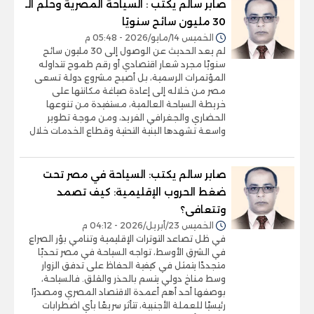
صابر سالم يكتب : السياحة المصرية وحلم الـ
30 مليون سائح سنويًا
الخميس 14/مايو/2026 - 05:48 م
لم يعد الحديث عن الوصول إلى 30 مليون سائح
سنويًا مجرد شعار اقتصادي أو رقم طموح تتداوله
المؤتمرات الرسمية، بل أصبح مشروع دولة تسعى
مصر من خلاله إلى إعادة صياغة مكانتها على
خريطة السياحة العالمية، مستفيدة من تنوعها
الحضاري والجغرافي الفريد، ومن موجة تطوير
واسعة تشهدها البنية التحتية وقطاع الخدمات خلال
صابر سالم يكتب: السياحة في مصر تحت
ضغط الحروب الإقليمية: كيف تصمد
وتتعافى؟
الخميس 23/أبريل/2026 - 04:12 م
في ظل تصاعد التوترات الإقليمية وتنامي بؤر الصراع
في الشرق الأوسط، تواجه السياحة في مصر تحديًا
متجددًا يتمثل في كيفية الحفاظ على تدفق الزوار
وسط مناخ دولي يتسم بالحذر والقلق. فالسياحة،
بوصفها أحد أهم أعمدة الاقتصاد المصري ومصدرًا
رئيسيًا للعملة الأجنبية، تتأثر سريعًا بأي اضطرابات