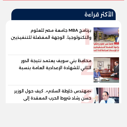
الأكثر قراءة
1
برنامج MBA جامعة مصر للعلوم
والتكنولوجيا.. الوجهة المفضلة للتنفيذيين
وقيادات المؤسسات لصناعة قادة
المستقبل
2
محافظ بني سويف يعتمد نتيجة الدور
الثاني للشهادة الإعدادية العامة بنسبة
79.9% نظامي ...و69.55% منازل.. و70.56%
للمهنية .. و100% للصُم وضعاف السمع
3
والنور للمكفوفين
«مهندس خارطة السلام».. كيف حول الوزير
حسن رشاد شروط الحرب المعقدة إلى
"خارطة طريق" للانسحاب والإعمار؟
tel
«صوت التربية والتشريع».. صبورة السيد..