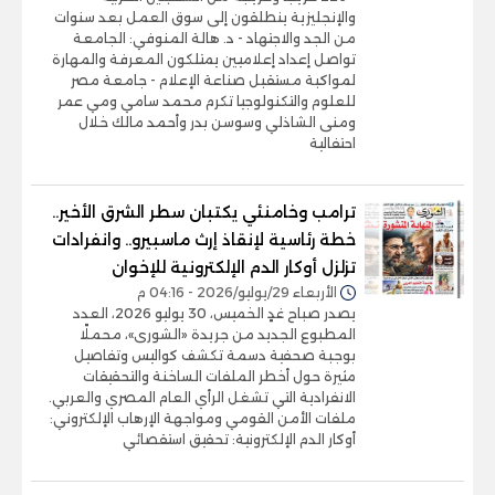
والإنجليزية ينطلقون إلى سوق العمل بعد سنوات
من الجد والاجتهاد - د. هالة المنوفي: الجامعة
تواصل إعداد إعلاميين يمتلكون المعرفة والمهارة
لمواكبة مستقبل صناعة الإعلام - جامعة مصر
للعلوم والتكنولوجيا تكرم محمد سامي ومي عمر
ومنى الشاذلي وسوسن بدر وأحمد مالك خلال
احتفالية
ترامب وخامنئي يكتبان سطر الشرق الأخير..
خطة رئاسية لإنقاذ إرث ماسبيرو.. وانفرادات
تزلزل أوكار الدم الإلكترونية للإخوان
الأربعاء 29/يوليو/2026 - 04:16 م
يصدر صباح غدٍ الخميس، 30 يوليو 2026، العدد
المطبوع الجديد من جريدة «الشورى»، محملًا
بوجبة صحفية دسمة تكشف كواليس وتفاصيل
مثيرة حول أخطر الملفات الساخنة والتحقيقات
الانفرادية التي تشغل الرأي العام المصري والعربي.
ملفات الأمن القومي ومواجهة الإرهاب الإلكتروني:
أوكار الدم الإلكترونية: تحقيق استقصائي