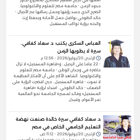
حدود الزمن - جامعة مصر للعلوم والتكنولوجيا..
الصرح الذي جسد رؤيتها وحمل رسالتها عبر الأجيال -
خالد الطوخي يواصل حمل الأمانة ويحفظ إرث
والدته برؤية تواكب المستقبل
العباس السكرى يكتب: د. سعاد كفافي..
سيرة لا يطويها الزمن
الإثنين 20/يوليو/2026 - 12:56 م
- 22 عاما على الرحيل.. و«قاهرة المستحيل» لا تزال
حاضرة في وجدان الوطن - جامعة مصر للعلوم
والتكنولوجيا.. الشاهد الأكبر على أن الأفكار العظيمة
لا تموت - قاهرة المستحيل.. حين انتصرت الرؤية على
الصعاب - خالد الطوخي.. امتداد لرؤية «قاهرة
المستحيل» وقائد لمسيرة الجامعة نحو العالمية
تمر الأعوام، وتتبدل
د. سعاد كفافي سيرة خالدة صنعت نهضة
التعليم الجامعي الخاص في مصر
الإثنين 20/يوليو/2026 - 11:12 ص
- «قاهرة المستحيل» شيدت صروحا علمية أصبحت