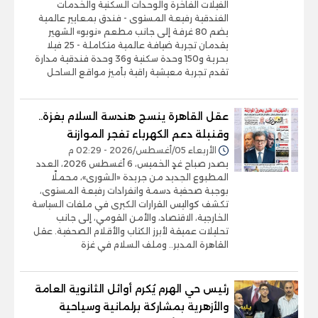
الفيلات الفاخرة والوحدات السكنية والخدمات
الفندقية رفيعة المستوى - فندق بمعايير عالمية
يضم 80 غرفة إلى جانب مطعم «نوبو» الشهير
يقدمان تجربة ضيافة عالمية متكاملة - 25 فيلا
بحرية و150 وحدة سكنية و36 وحدة فندقية مدارة
تقدم تجربة معيشية راقية بأميز مواقع الساحل
عقل القاهرة ينسج هندسة السلام بغزة..
وقنبلة دعم الكهرباء تفجر الموازنة
الأربعاء 05/أغسطس/2026 - 02:29 م
يصدر صباح غدٍ الخميس، 6 أغسطس 2026، العدد
المطبوع الجديد من جريدة «الشورى»، محملًا
بوجبة صحفية دسمة وانفرادات رفيعة المستوى،
تكشف كواليس القرارات الكبرى في ملفات السياسة
الخارجية، الاقتصاد، والأمن القومي، إلى جانب
تحليلات عميقة لأبرز الكتاب والأقلام الصحفية. عقل
القاهرة المدبر.. وملف السلام في غزة
رئيس حي الهرم يُكرم أوائل الثانوية العامة
والأزهرية بمشاركة برلمانية وسياحية