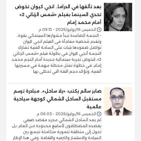
بعد تألقها في الدراما.. انجي كيوان تخوض
تحدي السينما بفيلم «شمس الزناتي 2»
أمام محمد إمام
الخميس 16/يوليو/2026 - 09:15 م
- النجمة الصاعدة تبدأ مشوارها السينمائي بقوة..
وتقدم شخصية مفاجأة فى الفيلم انجي كيوان
تواصل صعودها بثبات على الساحة الفنية تشارك
النجمة أنجي كيوان في بطولة فيلم «شمس الزناتي
2»، لتخوض تجربة سينمائية جديدة أمام النجم محمد
إمام، في خطوة تمثل محطة مهمة في مسيرتها
الفنية، وتؤكد حجم الثقة التي تحظى بها
صابر سالم يكتب: «يلا ساحل».. مبادرة ترسم
مستقبل الساحل الشمالي كوجهة سياحية
عالمية
الخميس 16/يوليو/2026 - 06:03 م
لم يعد الساحل الشمالي مجرد مقصد صيفي
يقصده المصطافون لأسابيع محدودة من العام، بل
تحول إلى منطقة تنموية متكاملة تجمع بين
السياحة والاستثمار والترفيه والثقافة. وفي هذا الإطار