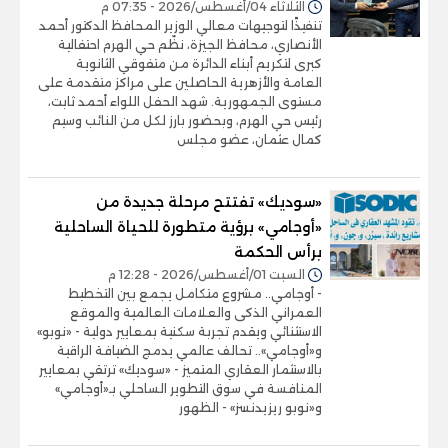
الثلاثاء 04/أغسطس/2026 - 07:35 م
تنفيذًا لتوجيهات معالي الوزير المحافظ الدكتور أحمد
الأنصاري، محافظ الجيزة، نظّم حي الهرم احتفالية
كبرى لتكريم أبناء الدائرة من متفوقي الثانوية
العامة والأزهرية الحاصلين على مراكز متقدمة على
مستوى الجمهورية. شهد الحفل اللواء أحمد ثابت،
رئيس حي الهرم، وبحضور بارز لكل من النائب وسيم
كمال عثمان، عضو مجلس
«سوديك» تفتتح مرحلة جديدة من
«أوجامي» برؤية متطورة للحياة الساحلية
برأس الحكمة
السبت 01/أغسطس/2026 - 12:28 م
- أوجامي.. مشروع متكامل يجمع بين التخطيط
العمراني الذكى والعلامات العالمية والموقع
الاستثنائي ويقدم تجربة سكنية بمعايير دولية - «نوبو»
و«أوجامي».. تحالف عالمي يدمج الضيافة الراقية
بالاستثمار العقاري المتميز - «سوديك» ترتقي بمعايير
المنافسة في سوق التطوير الساحلي بـ«أوجامي»
و«نوبو ريزيدنسز» - الظهور