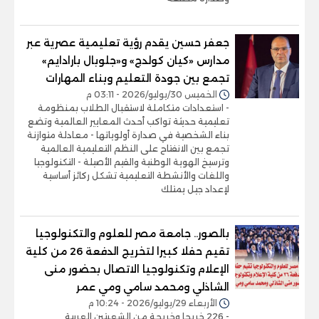
جعفر حسين يقدم رؤية تعليمية عصرية عبر
مدارس «كيان كولدج» و«جلوبال بارادايم»
تجمع بين جودة التعليم وبناء المهارات
الخميس 30/يوليو/2026 - 03:11 م
- استعدادات متكاملة لاستقبال الطلاب بمنظومة
تعليمية حديثة تواكب أحدث المعايير العالمية وتضع
بناء الشخصية في صدارة أولوياتها - معادلة متوازنة
تجمع بين الانفتاح على النظم التعليمية العالمية
وترسيخ الهوية الوطنية والقيم الأصيلة - التكنولوجيا
واللغات والأنشطة التعليمية تشكل ركائز أساسية
لإعداد جيل يمتلك
بالصور.. جامعة مصر للعلوم والتكنولوجيا
تقيم حفلا كبيرا لتخريج الدفعة 26 من كلية
الإعلام وتكنولوجيا الاتصال بحضور منى
الشاذلي ومحمد سامي ومي عمر
الأربعاء 29/يوليو/2026 - 10:24 م
- 226 خريجا وخريجة من الشعبتين العربية