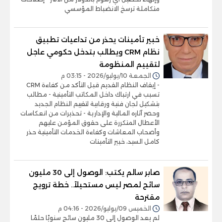
متكاملة ترسخ الانضباط المؤسسي
خبير تأمينات يحذر من تداعيات تطبيق
نظام CRM ويطالب بتدخل حكومي عاجل
لتقييم المنظومة
الجمعة 10/يوليو/2026 - 03:15 م
- إيقاف النظام القديم قبل التأكد من كفاءة CRM
تسبب في ارتباك داخل المكاتب التأمينية - مطالب
بتشكيل لجان فنية ورقابية لتقييم النظام الجديد
وحصر آثاره المالية والإدارية - تحذيرات من انعكاسات
الأعطال المتكررة على حقوق المؤمن عليهم
وأصحاب المعاشات وكفاءة الخدمات التأمينية حذر
كامل السيد، خبير التأمينات
صابر سالم يكتب: الوصول إلى 30 مليون
سائح لمصر ليس مستحيلاً.. خطة ترويج
مقترحة
الخميس 09/يوليو/2026 - 04:16 م
لم يعد الوصول إلى 30 مليون سائح سنويًا حلمًا