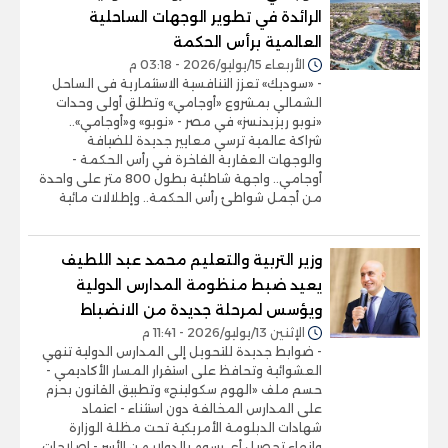
الرائدة في تطوير الوجهات الساحلية
العالمية برأس الحكمة
الأربعاء 15/يوليو/2026 - 03:18 م
- «سوديك» تعزز التنافسية الاستثمارية فى الساحل
الشمالي بمشروع «أوجامي» وتطلق أولى وحدات
«نوبو ريزيدنسز» في مصر - «نوبو» و«أوجامي»..
شراكة عالمية ترسي معايير جديدة للضيافة
والوجهات العقارية الفاخرة في رأس الحكمة -
أوجامي.. واجهة شاطئية بطول 800 متر على واحدة
من أجمل شواطئ رأس الحكمة.. وإطلالات مائية
وزير التربية والتعليم محمد عبد اللطيف
يعيد ضبط منظومة المدارس الدولية
ويؤسس لمرحلة جديدة من الانضباط
الإثنين 13/يوليو/2026 - 11:41 م
- ضوابط جديدة للتحويل إلى المدارس الدولية تنهي
العشوائية وتحافظ على استقرار المسار الأكاديمي -
حسم ملف «الهوم سكولينج» وتطبيق القانون بحزم
على المدارس المخالفة دون استثناء - اعتماد
شهادات الدبلومة الأمريكية تحت مظلة الوزارة
وإنهاء تحصيل أي رسوم بالدولار من الأسر - إصلاحات