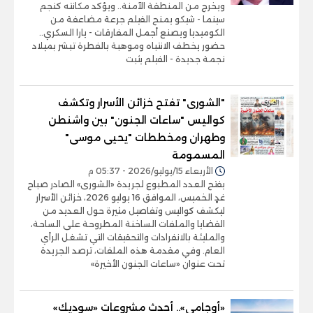
ويخرج من المنطقة الآمنة.. ويؤكد مكانته كنجم
سينما - شيكو يمنح الفيلم جرعة مضاعفة من
الكوميديا ويصنع أجمل المفارقات - يارا السكري..
حضور يخطف الانتباه وموهبة بالفطرة تبشر بميلاد
نجمة جديدة - الفيلم يثبت
"الشورى" تفتح خزائن الأسرار وتكشف
كواليس "ساعات الجنون" بين واشنطن
وطهران ومخططات "يحيى موسى"
المسمومة
الأربعاء 15/يوليو/2026 - 05:37 م
يفتح العدد المطبوع لجريدة «الشورى» الصادر صباح
غدٍ الخميس، الموافق 16 يوليو 2026، خزائن الأسرار
ليكشف كواليس وتفاصيل مثيرة حول العديد من
القضايا والملفات الساخنة المطروحة على الساحة،
والمليئة بالانفرادات والتحقيقات التي تشغل الرأي
العام. وفي مقدمة هذه الملفات، ترصد الجريدة
تحت عنوان «ساعات الجنون الأخيرة»
«أوجامي».. أحدث مشروعات «سوديك»