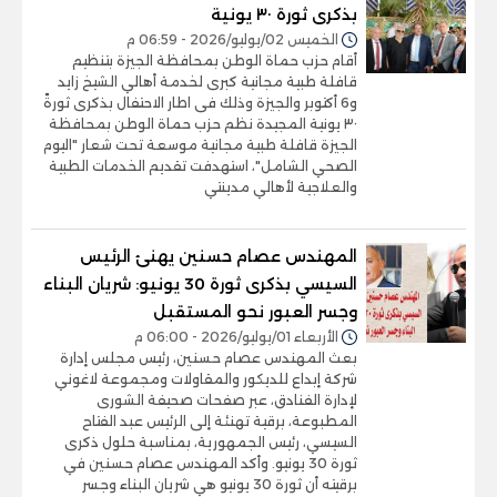
بذكرى ثورة ٣٠ يونية
الخميس 02/يوليو/2026 - 06:59 م
أقام حزب حماة الوطن بمحافظة الجيزة بتنظيم
قافلة طبية مجانية كبرى لخدمة أهالي الشيخ زايد
و6 أكتوبر والجيزة وذلك فى اطار الاحتفال بذكرى ثورةً
٣٠ يونية المجيدة نظم حزب حماة الوطن بمحافظة
الجيزة قافلة طبية مجانية موسعة تحت شعار "اليوم
الصحي الشامل"، استهدفت تقديم الخدمات الطبية
والعلاجية لأهالي مدينتي
المهندس عصام حسنين يهنئ الرئيس
السيسي بذكرى ثورة 30 يونيو: شريان البناء
وجسر العبور نحو المستقبل
الأربعاء 01/يوليو/2026 - 06:00 م
بعث المهندس عصام حسنين، رئيس مجلس إدارة
شركة إبداع للديكور والمقاولات ومجموعة لاغوني
لإدارة الفنادق، عبر صفحات صحيفة الشورى
المطبوعة، برقية تهنئة إلى الرئيس عبد الفتاح
السيسي، رئيس الجمهورية، بمناسبة حلول ذكرى
ثورة 30 يونيو. وأكد المهندس عصام حسنين في
برقيته أن ثورة 30 يونيو هي شريان البناء وجسر