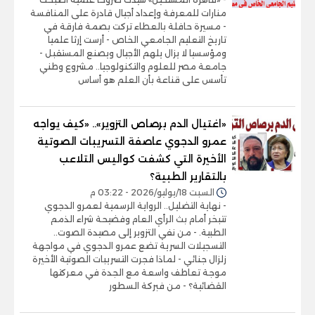
منارات للمعرفة وإعداد أجيال قادرة على المنافسة
- مسيرة حافلة بالعطاء تركت بصمة فارقة في
تاريخ التعليم الجامعي الخاص - أرست إرثا علميا
ومؤسسيا لا يزال يلهم الأجيال ويصنع المستقبل -
جامعة مصر للعلوم والتكنولوجيا.. مشروع وطني
تأسس على قناعة بأن العلم هو أساس
«اغتيال الدم برصاص التزوير».. «كيف يواجه
عمرو الدجوي عاصفة التسريبات الصوتية
الأخيرة التي كشفت كواليس التلاعب
بالتقارير الطبية؟
السبت 18/يوليو/2026 - 03:22 م
- نهاية التضليل.. الرواية الرسمية لعمرو الدجوي
تتبخر أمام بث الرأي العام وفضيحة شراء الذمم
الطبية. - من نفي التزوير إلى مصيدة الصوت..
التسجيلات السرية تضع عمرو الدجوي في مواجهة
زلزال جنائي - لماذا فجرت التسريبات الصوتية الأخيرة
موجة تعاطف واسعة مع الجدة في معركتها
القضائية؟ - من فبركة السطور