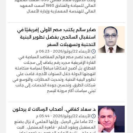
العالي للسياحة والفنادق 1993 أسست المعهد
العالي للهندسة المعمارية وإدارة الأعمال
صابر سالم يكتب: مصر الأولى إفريقيًا في
استقبال السائحين بفضل تطوير البنية
التحتية وتسهيلات السفر
الأربعاء 22/يوليو/2026 - 06:23 م
لم يعد تصدر مصر قوائم المقاصد السياحية في
القارة الإفريقية مجرد رقم يضاف إلى سجلات
القطاع، بل أصبح انعكاسًا مباشرًا لسياسة متكاملة
انتهجتها الدولة خلال السنوات الأخيرة، قامت على
تطوير البنية التحتية، وتحديث المطارات، والتوسع في
شبكات الطرق، وتحسين جودة الخدمات، إلى جانب
تبني سياسات أكثر مرونة لتيسير
د. سعاد كفافي.. أصحاب الرسالات لا يرحلون
الأربعاء 22/يوليو/2026 - 05:44 م
- 22 عاما على الرحيل.. وإرثها العلمي لا يزال يصنع
المستقبل ويقود الحلم - قاهرة المستحيل.. كتبت
اسمها في تاريخ التعليم المصري بمشروع تجاوز