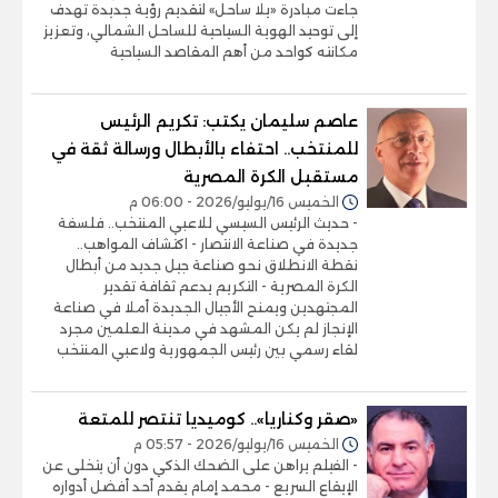
جاءت مبادرة «يلا ساحل» لتقديم رؤية جديدة تهدف
إلى توحيد الهوية السياحية للساحل الشمالي، وتعزيز
مكانته كواحد من أهم المقاصد السياحية
عاصم سليمان يكتب: تكريم الرئيس
للمنتخب.. احتفاء بالأبطال ورسالة ثقة في
مستقبل الكرة المصرية
الخميس 16/يوليو/2026 - 06:00 م
- حديث الرئيس السيسي للاعبي المنتخب.. فلسفة
جديدة في صناعة الانتصار - اكتشاف المواهب..
نقطة الانطلاق نحو صناعة جيل جديد من أبطال
الكرة المصرية - التكريم يدعم ثقافة تقدير
المجتهدين ويمنح الأجيال الجديدة أملا في صناعة
الإنجاز لم يكن المشهد في مدينة العلمين مجرد
لقاء رسمي بين رئيس الجمهورية ولاعبي المنتخب
«صقر وكناريا».. كوميديا تنتصر للمتعة
الخميس 16/يوليو/2026 - 05:57 م
- الفيلم يراهن على الضحك الذكي دون أن يتخلى عن
الإيقاع السريع - محمد إمام يقدم أحد أفضل أدواره