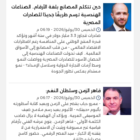
حين تتكلم المصانع بلغة الأرقام.. الصناعات
الهندسية ترسم طريقًا جديدًا للصادرات
المصرية
الخميس 30/يوليو/2026 - 06:19 م
صادرات تتجاوز 3.3 مليار دولار في ستة أشهر وتؤكد
قدرة المنتج الوطني على المنافسة رغم اضطرابات
الاقتصاد العالمي - من قلب المصانع إلى الأسواق
العالمية.. كيف تحولت الصناعات الهندسية إلى
الحصان الأسود للصادرات المصرية وواصلت النمو
وسط أزمات التجارة الدولية وسلاسل الإمداد؟ - نمو
مستدام يعكس تطور الجودة
قاهر الزمن وسلطان النغم:
الخميس 30/يوليو/2026 - 06:17 م
- عمرو دياب ينتصر على الزمن ويعيد كتابة أسطورته
بألبوم «حبيتك» - الألبوم يعيد رسم ملامح صيف
الموسيقى العربية.. ويؤكد أن الهضبة لا يزال صاحب
الكلمة الأولى - قاهر الزمن.. يتوج عرشه الفني بأرقام
قياسية غير مسبوقة ويثبت أن الاستمرارية فن لا
يتقنه إلا الكبار - ​سيد العصر الرقمي.. حضور كاسح
وصدارة مطلقة