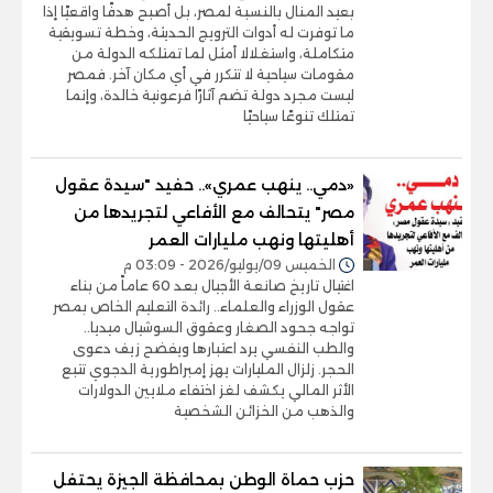
بعيد المنال بالنسبة لمصر، بل أصبح هدفًا واقعيًا إذا
ما توفرت له أدوات الترويج الحديثة، وخطة تسويقية
متكاملة، واستغلالا أمثل لما تمتلكه الدولة من
مقومات سياحية لا تتكرر في أي مكان آخر. فمصر
ليست مجرد دولة تضم آثارًا فرعونية خالدة، وإنما
تمتلك تنوعًا سياحيًا
«دمي.. ينهب عمري».. حفيد "سيدة عقول
مصر" يتحالف مع الأفاعي لتجريدها من
أهليتها ونهب مليارات العمر
الخميس 09/يوليو/2026 - 03:09 م
اغتيال تاريخ صانعة الأجيال بعد 60 عاماً من بناء
عقول الوزراء والعلماء.. رائدة التعليم الخاص بمصر
تواجه جحود الصغار وعقوق السوشيال ميديا..
والطب النفسي يرد اعتبارها ويفضح زيف دعوى
الحجر. زلزال المليارات يهز إمبراطورية الدجوي تتبع
الأثر المالي يكشف لغز اختفاء ملايين الدولارات
والذهب من الخزائن الشخصية
حزب حماة الوطن بمحافظة الجيزة يحتفل