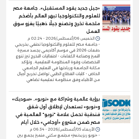
«جيل جديد يقود المستقبل».. جامعة مصر
للعلوم والتكنولوجيا تبهر العالم بأضخم
ملحمة تخرج وتصنع جيلًا ذهبيًا يغزو سوق
العمل
الخميس 06/أغسطس/2026 - 02:24 م
- جامعة مصر للعلوم والتكنولوجيا تحتفي بخريجي
دفعات 2026 في موسم أكاديمي يجسد مسيرة
التميز وصناعة الكفاءات - احتفاليات التخرج تبرز تنوع
التخصصات وقوة المنظومة التعليمية.. وتؤكد
مكانة الجامعة وريادتها في التعليم الجامعي
الخاص - كليات القطاع الطبي تواصل تخريج أجيال
من الأطباء وفق منظومة تعليمية تضاهي
برؤية عالمية وشراكة مع «نوبو».. «سوديك»
و«نوبو» تستعدان لإطلاق أول شقق
فندقية تحمل علامة "نوبو" العالمية في
مصر ضمن مشروع «أوجامي» خلال أيام
الأربعاء 05/أغسطس/2026 - 06:34 م
- «نوبو ريزيدنسز» مجتمع سكني متميز يجمع بين