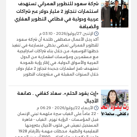
شركة سعود للتطوير العمراني تستهدف
استثمارات تتجاوز 2 مليار دولار عبر شراكات
عربية ودولية في قطاعي التطوير العقاري
والضيافة
الإثنين 27/يوليو/2026 - 03:10 م
أكد رجل الأعمال مصطفى طلحة أن شركة سعود
للتطوير العمراني تمضي بخطى متسارعة في تنفيذ
خطتها التوسعية، من خلال بناء شراكات استراتيجية
مع مستثمرين ومؤسسات استثمارية من الدول
العربية والأسواق الدولية، في إطار رؤية طموحة
تستهدف ضخ استثمارات جديدة تتجاوز 2 مليار دولار
خلال السنوات المقبلة في مشروعات التطوير
«إِرث يقود الحلم».. سعاد كفافي .. صانعة
الأجيال
الأربعاء 22/يوليو/2026 - 06:29 م
- 22 عاماً على الغياب سيرة ملهمة تبني الإنسان
قبل المؤسسات - الرؤية تهزم.. الغياب - قاهرة
المستحيل تعيش في قلوب الأجيال بصروحها
التعليمية والطبية. محطات مهمة بالأرقام 1928
ولدت الدكتورة سعاد كفافي 1990 أسست المعهد