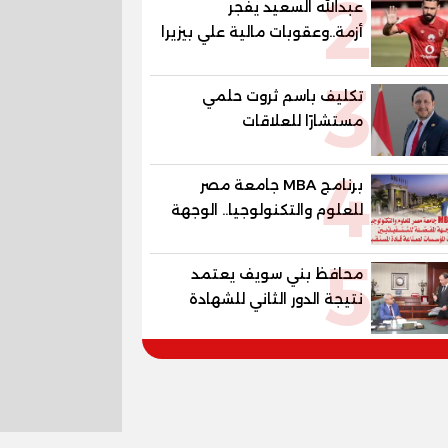
2
عبدالله السعيد يفجر
أزمة..وعقوبات مالية علي بيزيرا
وبانزا
3
تكليف باسم ثروت حلمي
مستشارًا للعلاقات
الدبلوماسية وعضوًا بالهيئة
4
الاستشارية العليا لمنظمة
برنامج MBA جامعة مصر
«جاد جمينت يوإن»
للعلوم والتكنولوجيا.. الوجهة
المفضلة للتنفيذيين وقيادات
5
المؤسسات لصناعة قادة
محافظ بني سويف يعتمد
المستقبل
نتيجة الدور الثاني للشهادة
الإعدادية العامة بنسبة
79.9% نظامي ...و69.55%
منازل.. و70.56% للمهنية ..
و100% للصُم وضعاف السمع
والنور للمكفوفين