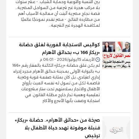
بين التنمية والتوعية وحماية الشباب. - عشر سنوات
بلا مركب هجرة غير شرعية من السواحل المصرية..
قصة نجاح مصرية أثبتت أن معالجة الأسباب أهم
من مطاردة النتائج. - مصر تقدم نموذجًا عالميًا
لمكافحة الهجرة غير الشرعية..
كواليس الاستجابة الفورية لغلق حضانة
«ريكاز 166 ب» بحدائق الأهرام
الأربعاء 15/يوليو/2026 - 06:01 م
لم يكن غلق حضانة «ريكاز» الكائنة بالعقار رقم «166
ب» بالبوابة الأولى بمدينة حدائق الأهرام مجرد إجراء
إداري اعتيادي، بل كان بمثابة صفعة قوية وضربة
قاصمة لكل من تسول له نفسه العبث بأرواح
الأطفال والاتجار بسلامتهم تحت ستار مشروعات
تعليمية وهمية تدار خارج مظلة القانون. في
استجابة وصفت بأنها الأسرع والأكثر
صرخة من «حدائق الأهرام».. حضانة «ريكاز»
قنبلة موقوتة تهدد حياة الأطفال بلا
ترخيص