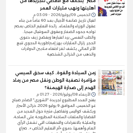
مصر" يتحالف مع الأفاعي لتجريدها من
أهليتها ونهب مليارات العمر
الخميس 09/يوليو/2026 - 03:09 م
اغتيال تاريخ صانعة الأجيال بعد 60 عاماً من بناء
عقول الوزراء والعلماء.. رائدة التعليم الخاص بمصر
تواجه جحود الصغار وعقوق السوشيال ميديا..
والطب النفسي يرد اعتبارها ويفضح زيف دعوى
الحجر. زلزال المليارات يهز إمبراطورية الدجوي تتبع
الأثر المالي يكشف لغز اختفاء ملايين الدولارات
والذهب من الخزائن الشخصية
زمن السيادة والقوة.. كيف سحق السيسي
مؤامرة تصفية الوطن ونقل مصر من رماد
الهدم إلى صدارة الهيمنة؟
الأربعاء 08/يوليو/2026 - 01:27 م
يفتح العدد المطبوع لجريدة "الشورى" الصادر صباح
غدٍ الخميس، الموافق 9 يوليو 2026، خزائن الأسرار
ويكشف كواليس وتفاصيل مثيرة حول العديد من
القضايا والملفات الساخنة المطروحة على الساحة،
والمليئة بالانفرادات والتحقيقات التي تشغل الرأي
العام،وأهمها، دموع «أم التعليم الخاص ».. صراع