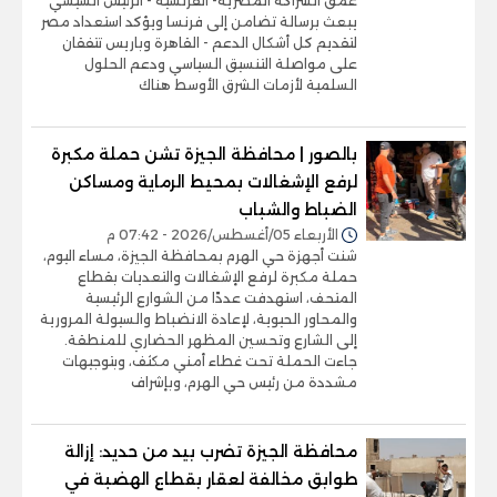
عمق الشراكة المصرية- الفرنسية - الرئيس السيسي
يبعث برسالة تضامن إلى فرنسا ويؤكد استعداد مصر
لتقديم كل أشكال الدعم - القاهرة وباريس تتفقان
على مواصلة التنسيق السياسي ودعم الحلول
السلمية لأزمات الشرق الأوسط هناك
بالصور | محافظة الجيزة تشن حملة مكبرة
لرفع الإشغالات بمحيط الرماية ومساكن
الضباط والشباب
الأربعاء 05/أغسطس/2026 - 07:42 م
شنت أجهزة حي الهرم بمحافظة الجيزة، مساء اليوم،
حملة مكبرة لرفع الإشغالات والتعديات بقطاع
المتحف، استهدفت عددًا من الشوارع الرئيسية
والمحاور الحيوية، لإعادة الانضباط والسيولة المرورية
إلى الشارع وتحسين المظهر الحضاري للمنطقة.
جاءت الحملة تحت غطاء أمني مكثف، وبتوجيهات
مشددة من رئيس حي الهرم، وبإشراف
محافظة الجيزة تضرب بيد من حديد: إزالة
طوابق مخالفة لعقار بقطاع الهضبة في