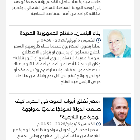
جاءت مبادرة «يلا ساحل» لتقديم رؤية جديدة تهدف
إلى توحيد الهوية السياحية للساحل الشمالي، وتعزيز
مكانته كواحد من أهم المقاصد السياحية
بناء الإنسان.. مفتاح الجمهورية الجديدة
الخميس 16/يوليو/2026 - 04:58 م
لماذا يتفوق المصريون عندما تشاء ظروفهم السفر
للخارج يعملون أو يدرسون أو يتولون الاضطلاع
بمهمة معينة لا تستمر سوى أسابيع أو أشهر قليلة؟
وكان الرد يجيئنا أيضا من أعماق أعماقنا لأنهم هناك
لا يصطدمون بعقبات ولا يعترضهم روتين معقد أو
قوانين ولوائح تتغير بين كل يوم وليلة. من هنا جاء
حرص الرئيس عبد الفتاح
«مصر تُغلق أبواب الموت في البحر».. كيف
صنعت الدولة نموذجًا عالميًا لمواجهة
الهجرة غير الشرعية؟
الخميس 16/يوليو/2026 - 04:52 م
- مصر نجحت في تحويل مواجهة ظاهرة الهجرة غير
الشرعية من ملف أمني إلى مشروع وطني يجمع