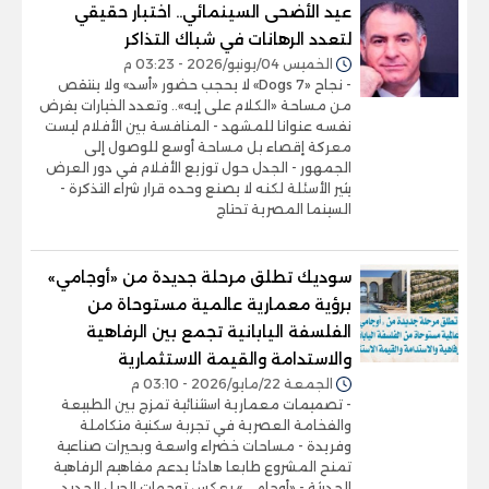
عيد الأضحى السينمائي.. اختبار حقيقي
لتعدد الرهانات في شباك التذاكر
الخميس 04/يونيو/2026 - 03:23 م
- نجاح «7 Dogs» لا يحجب حضور «أسد» ولا ينتقص
من مساحة «الكلام على إيه».. وتعدد الخيارات يفرض
نفسه عنوانا للمشهد - المنافسة بين الأفلام ليست
معركة إقصاء بل مساحة أوسع للوصول إلى
الجمهور - الجدل حول توزيع الأفلام في دور العرض
يثير الأسئلة لكنه لا يصنع وحده قرار شراء التذكرة -
السينما المصرية تحتاج
سوديك تطلق مرحلة جديدة من «أوجامي»
برؤية معمارية عالمية مستوحاة من
الفلسفة اليابانية تجمع بين الرفاهية
والاستدامة والقيمة الاستثمارية
الجمعة 22/مايو/2026 - 03:10 م
- تصميمات معمارية استثنائية تمزج بين الطبيعة
والفخامة العصرية في تجربة سكنية متكاملة
وفريدة - مساحات خضراء واسعة وبحيرات صناعية
تمنح المشروع طابعا هادئا يدعم مفاهيم الرفاهية
الحديثة - «أوجامي» يعكس توجهات الجيل الجديد