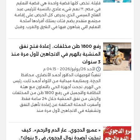
قليلة..تخص كلها قضية واحدة هي قضية التعليم
في مصر..؟! نعم شيء عادي بالنسبة للرئيس عبد
الفتاح السيسي الذي يحرص كل الحرص على إقامة
مجتمع متقدم يضم فئات يمتلك أفرادها أسلحة
التعليم التي يتباهون فيها في الشرق والغرب. وقبل
رفع 1800 طن مخلفات.. إعادة فتح نفق
المنشية بالهرم في الاتجاهين لأول مرة منذ
3 سنوات
الأحد 26/يوليو/2026 - 04:15 م
تنفيذًا لتوجيهات الدكتور أحمد الأنصاري، محافظ
الجيزة، وبمتابعة ميدانية من اللواء أحمد ثابت، رئيس
حي الهرم، نجحت أجهزة الحي بالتعاون مع هيئة
النظافة والتجميل في رفع 1800 طن من المخلفات
والرتش من نفق المنشية خلال 24 ساعة فقط.
وأسفرت الحملة المكثفة عن إعادة تأهيل النفق
وتشغيله في الاتجاهين لأول مرة منذ
« عمرو الدجوي.. عار الدم والرحم».. كيف
تبخرت أرصدة نوال الدجوي في 5 بنوك؟..