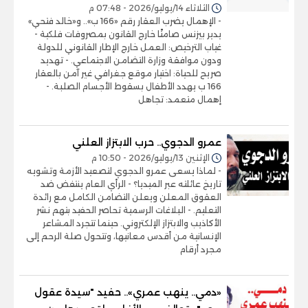
الثلاثاء 14/يوليو/2026 - 07:48 م
- الإهمال يضرب العقار رقم «166 ب».. و«خالد فتحي»
يدير بيزنس صامتًا خارج القانون بمصروفات فلكية -
غياب الترخيص: العمل خارج الإطار القانوني للدولة
ودون موافقة وزارة التضامن الاجتماعي. - تهديد
صريح للحياة: اختيار موقع جغرافي غير آمن بالعقار
166 ب يهدد الأطفال بسقوط الأجسام الصلبة. -
إهمال متعمد: تجاهل
عمرو الدجوي.. حرب الابتزاز العلني
الإثنين 13/يوليو/2026 - 10:50 م
- لماذا يسعى عمرو الدجوي لتصعيد الأزمة وتشويه
تاريخ عائلته عبر الميديا؟ - الرأي العام ينتفض ضد
العقوق المعلن ويعلن التضامن الكامل مع رائدة
التعليم. - البلاغات الرسمية تحاصر الحفيد بتهم نشر
الأكاذيب والابتزاز الإلكتروني. حينما تتجرد المشاعر
الإنسانية من أقدس معانيها، وتتحول صلة الرحم إلى
مجرد أرقام
«دمي.. ينهب عمري».. حفيد "سيدة عقول