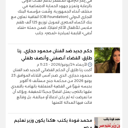
في إطار التزامها المستمر بدعم الفئات الأولى
بالرعاية وتعزيز جهود الحماية الاجتماعية في
مختلف أنحاء الجمهورية، وقّعت مؤسسة البنك
التجاري الدولي (CIB Foundation) اتفاقية تعاون مع
بنك الكساء المصري لتمويل توزيع 125 ألف طقم
ملابس للأطفال الأكثر احتياجًا، ضمن حملة «شتاء
أدفى» التابعة لمبادرة «لمصر». جانب
حكم جديد ضد الفنان محمود حجازي.. رنا
طارق: القضاء أنصفني وأنصف طفلي
الأربعاء 24/يونيو/2026 - 11:23 م
أكدت رنا طارق أن الحكم القضائي الجديد ضد الفنان
محمود حجازي، الذي صدر أمس الثلاثاء الموافق 23
يونيو 2026 من محكمة جنح مستأنف 6 أكتوبر
بحبسه شهرًا في القضية المتعلقة باتهامه بالتعدي
عليها بالضرب يمثل انتصارًا جديدًا للحقيقة، ويؤكد أن
ما تعرضت له لم يكن ادعاءً أو مبالغة، بل وقائع
قالت فيها العدالة كلمتها
محمد فودة يكتب: هكذا يكون وزير تعليم
مصر