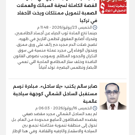
القصة الكاملة لسرقة السبائك والعملات
الصعبة لتمويل ممتلكات ويخت الأحفاد
في تركيا
الخميس 23/يوليو/2026 - 11:48 م
حينما تنزع المادة ثوب الحياء عن أجساد الطامعين،
وتتحرك أصابع العقوق لتطعن التاريخ في ظهره،
تصبح صلات الدم مجرد حبر زائف على ورق ممزق،
ويتحول الوفاء إلى مجرد عملة منسية في سوق
النكران والجحود المظلم. وبموجب نصوص القانون
النافذة وخلف ستار المطامع المادية التي تعمي
الأبصار وتطمس البصيرة، تولد أحياناً
صابر سالم يكتب: «يلا ساحل».. مبادرة ترسم
مستقبل الساحل الشمالي كوجهة سياحية
عالمية
الخميس 16/يوليو/2026 - 06:03 م
لم يعد الساحل الشمالي مجرد مقصد صيفي
يقصده المصطافون لأسابيع محدودة من العام، بل
تحول إلى منطقة تنموية متكاملة تجمع بين
السياحة والاستثمار والترفيه والثقافة. وفي هذا الإطار