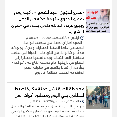
«عمرو الدجوي.. عبد الطمع » .. كيف يمرغ
«عمرو الدجوي» كرامة جدته في الوحل
ويبيع عرض العائلة بثمن بخس في «سوق
التشهير»؟
الإثنين 03/أغسطس/2026 - 08:06 م
- الحفيد اختار أن يجعل من منصات التواصل
الاجتماعي ساحة لتصفية الحسابات ومن تاريخ جدته
هدفًا يوميًا لوابل من الاتهامات - المرأة التي صنعت
مستقبل آلاف الشباب وجدت نفسها مضطرة إلى
الدفاع عن تاريخها أمام حملات إلكترونية لا تتوقف -
بدلًا من أن تحاط بالتقدير في سنوات العمر
المتقدمة أصبحت مطالبة كل يوم
محافظة الجيزة تشن حملة مكبرة لضبط
النباشين بحي الهرم ومصادرة أدوات الفرز
الأحد 02/أغسطس/2026 - 11:02 م
شن حي الهرم، بالتنسيق مع هيئة النظافة والتجميل،
حملة ميدانية مكبرة استهدفت شارع فيصل الرئيسي
ومنطقة المريوطية فيصل؛ للقضاء على ظاهرة