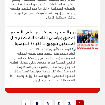
منظومة المعاشات.. خطوة نحو الاستدامة المالية
والعدالة الاجتماعية. - الكرامة بعد التقاعد.. فلسفة
جديدة في إدارة ملف التأمينات. - مجلس النواب
يناقش مستقبل الأمان
وزير التعليم يقود تحولا نوعيا في التعليم
المصري ويؤسس لثقافة مالية تصنع جيل
المستقبل بتوجيهات القيادة السياسية
الأربعاء 29/أبريل/2026 - 08:19 م
الوزير محمد عبد اللطيف يعيد صياغة العملية
التعليمية من قلب المدارس إلى فضاءات التعلم
الرقمي الحديثة تعاون مصري ياباني يعمق الثقافة
المالية ويرسخ معايير عالمية داخل المنظومة
المدرسية.. وشراكات دولية استراتيجية تعيد تشكيل
المشهد التعليمى تطوير متكامل برؤية وطنية.. ربط
التعليم بالاقتصاد لتأسيس جيل واع
5
4
3
2
1