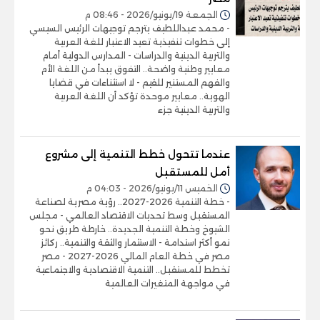
الجمعة 19/يونيو/2026 - 08:46 م
- محمد عبداللطيف يترجم توجيهات الرئيس السيسي
إلى خطوات تنفيذية تعيد الاعتبار للغة العربية
والتربية الدينية والدراسات - المدارس الدولية أمام
معايير وطنية واضحة.. التفوق يبدأ من اللغة الأم
والفهم المستنير للقيم - لا استثناءات في قضايا
الهوية.. معايير موحدة تؤكد أن اللغة العربية
والتربية الدينية جزء
عندما تتحول خطط التنمية إلى مشروع
أمل للمستقبل
الخميس 11/يونيو/2026 - 04:03 م
- خطة التنمية 2026-2027.. رؤية مصرية لصناعة
المستقبل وسط تحديات الاقتصاد العالمي - مجلس
الشيوخ وخطة التنمية الجديدة.. خارطة طريق نحو
نمو أكثر استدامة - الاستثمار والثقة والتنمية.. ركائز
مصر في خطة العام المالي 2026-2027 - مصر
تخطط للمستقبل.. التنمية الاقتصادية والاجتماعية
في مواجهة المتغيرات العالمية