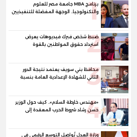
1
برنامج MBA جامعة مصر للعلوم
والتكنولوجيا.. الوجهة المفضلة للتنفيذيين
وقيادات المؤسسات لصناعة قادة
المستقبل
2
ضبط شخص فبرك فيديوهات يعرض
استرداد حقوق المواطنين بالقوة
3
محافظ بني سويف يعتمد نتيجة الدور
الثاني للشهادة الإعدادية العامة بنسبة
79.9% نظامي ...و69.55% منازل.. و70.56%
للمهنية .. و100% للصُم وضعاف السمع
4
والنور للمكفوفين
«مهندس خارطة السلام».. كيف حول الوزير
حسن رشاد شروط الحرب المعقدة إلى
"خارطة طريق" للانسحاب والإعمار؟
وزارة العدل تُواصل التوسع الرقمي في