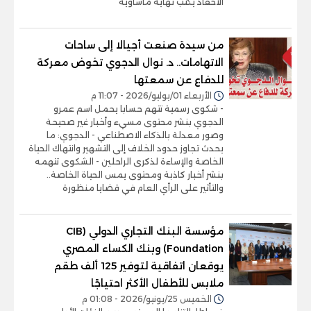
الأحفاد يكتب نهاية مأساوية
من سيدة صنعت أجيالا إلى ساحات
الاتهامات.. د. نوال الدجوي تخوض معركة
للدفاع عن سمعتها
الأربعاء 01/يوليو/2026 - 11:07 م
- شكوى رسمية تتهم حسابا يحمل اسم عمرو
الدجوي بنشر محتوى مسيء وأخبار غير صحيحة
وصور معدلة بالذكاء الاصطناعي - الدجوي: ما
يحدث تجاوز حدود الخلاف إلى التشهير وانتهاك الحياة
الخاصة والإساءة لذكرى الراحلين - الشكوى تتهمه
بنشر أخبار كاذبة ومحتوى يمس الحياة الخاصة..
والتأثير على الرأي العام في قضايا منظورة
مؤسسة البنك التجاري الدولي (CIB
Foundation) وبنك الكساء المصري
يوقعان اتفاقية لتوفير 125 ألف طقم
ملابس للأطفال الأكثر احتياجًا
الخميس 25/يونيو/2026 - 01:08 م