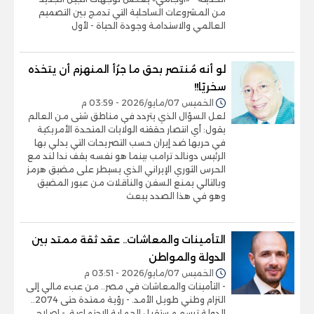
من المشروعات الساحلية التي تدمج بين التصميم
العالمي والاستدامة وجودة الحياة - لأول
لو أنه مُنتصر بحق ما جرُأ المنهزم أن يتخذه
سخريًا!!
الخميس 07/مايو/2026 - 03:59 م
لعل السؤال الذي يتردد في مناطق شتى من العالم
يقول: أي انتصار حققته الولايات المتحدة الأمريكية
في حربها ضد إيران حسب التصريحات التي يدلي بها
الرئيس دونالد ترامب بينما هو نفسه يقف ندا لند مع
الحرس الثوري الإيراني الذي يسيطر على مضيق هرمز
وبالتالي يمنع السفن والناقلات من عبور المضيق
وهو في هذا الصدد يبعث
التأمينات والمعاشات.. عقد ثقة ممتد بين
الدولة والمواطن
الخميس 07/مايو/2026 - 03:51 م
- التأمينات والمعاشات في مصر.. من عبء مالي إلى
التزام وطني طويل الأمد. - رؤية ممتدة حتى 2074..
الدولة ترسم مستقبل الحماية الاجتماعية. - إصلاح