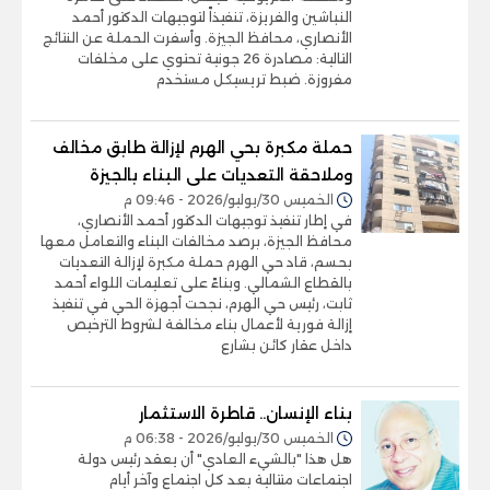
النباشين والفريزة، تنفيذاً لتوجيهات الدكتور أحمد
الأنصاري، محافظ الجيزة. وأسفرت الحملة عن النتائج
التالية: مصادرة 26 جونية تحتوي على مخلفات
مفروزة. ضبط تريسيكل مستخدم
حملة مكبرة بحي الهرم لإزالة طابق مخالف
وملاحقة التعديات على البناء بالجيزة
الخميس 30/يوليو/2026 - 09:46 م
في إطار تنفيذ توجيهات الدكتور أحمد الأنصاري،
محافظ الجيزة، برصد مخالفات البناء والتعامل معها
بحسم، قاد حي الهرم حملة مكبرة لإزالة التعديات
بالقطاع الشمالي. وبناءً على تعليمات اللواء أحمد
ثابت، رئيس حي الهرم، نجحت أجهزة الحي في تنفيذ
إزالة فورية لأعمال بناء مخالفة لشروط الترخيص
داخل عقار كائن بشارع
بناء الإنسان.. قاطرة الاستثمار
الخميس 30/يوليو/2026 - 06:38 م
هل هذا "بالشيء العادي" أن يعقد رئيس دولة
اجتماعات متتالية بعد كل اجتماع وآخر أيام