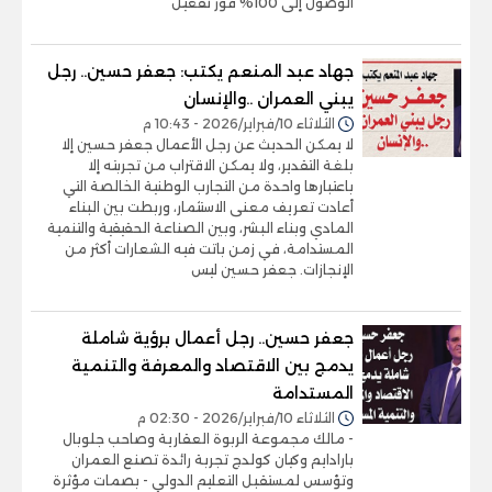
الوصول إلى 100% فور تفعيل
جهاد عبد المنعم يكتب: جعفر حسين.. رجل
يبني العمران ..والإنسان
الثلاثاء 10/فبراير/2026 - 10:43 م
لا يمكن الحديث عن رجل الأعمال جعفر حسين إلا
بلغة التقدير، ولا يمكن الاقتراب من تجربته إلا
باعتبارها واحدة من التجارب الوطنية الخالصة التي
أعادت تعريف معنى الاستثمار، وربطت بين البناء
المادي وبناء البشر، وبين الصناعة الحقيقية والتنمية
المستدامة، في زمن باتت فيه الشعارات أكثر من
الإنجازات. جعفر حسين ليس
جعفر حسين.. رجل أعمال برؤية شاملة
يدمج بين الاقتصاد والمعرفة والتنمية
المستدامة
الثلاثاء 10/فبراير/2026 - 02:30 م
- مالك مجموعة الربوة العقارية وصاحب جلوبال
بارادايم وكيان كولدج تجربة رائدة تصنع العمران
وتؤسس لمستقبل التعليم الدولي - بصمات مؤثرة