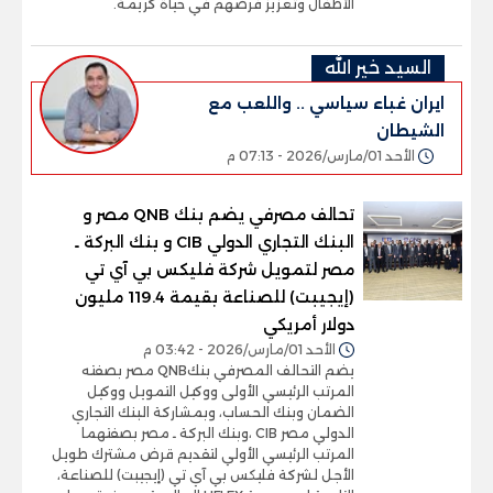
الأطفال وتعزيز فرصهم في حياة كريمة.
السيد خير الله
ايران غباء سياسي .. واللعب مع
الشيطان
الأحد 01/مارس/2026 - 07:13 م
تحالف مصرفي يضم بنك QNB مصر و
البنك التجاري الدولي CIB و بنك البركة ـ
مصر لتمويل شركة فليكس بي آي تي
(إيجيبت) للصناعة بقيمة 119.4 مليون
دولار أمريكي
الأحد 01/مارس/2026 - 03:42 م
يضم التحالف المصرفي بنكQNB مصر بصفته
المرتب الرئيسي الأولى ووكيل التمويل ووكيل
الضمان وبنك الحساب، وبمشاركة البنك التجاري
الدولي مصر CIB ،وبنك البركة ـ مصر بصفتهما
المرتب الرئيسي الأولي لتقديم قرض مشترك طويل
الأجل لشركة فليكس بي آي تي (إيجيبت) للصناعة،