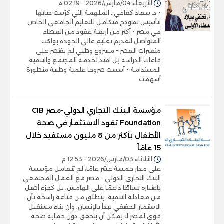
الأربعاء 04/مارس/2026 - 02:19 م
- د. سعاد كفافي.. الملهمة التي كرّست حياتها
لتأسيس نموذج متكامل للتعليم الجامعي الخاص
في مصر - أكثر من أربعة عقود من العطاء
المتواصل لتقديم تعليم عالي الجودة يواكب
متغيرات العصر - مشروع وطني لم يقتصر على
قاعات الدراسة بل امتد لخدمة المجتمع والتنمية
المستدامة - أسست صروحا علمية وطبية متطورة
أسهمت
مؤسسة البنك التجاري الدولي-مصر CIB
Foundation تقود الاستثمار في صحة
الأطفال بأكثر من 8 مليون مستفيد خلال
15 عامًاً
الثلاثاء 03/مارس/2026 - 12:53 م
على مدار خمسة عشر عامًا، لم تتعامل مؤسسة
البنك التجاري الدولي – مصر مع العمل المجتمعي
باعتباره نشاطًا داعمًا على الهامش، بل كجزء أصيل
من معادلة التنمية، ينطلق من قناعة راسخة بأن
الاستثمار الحقيقي يبدأ بالإنسان، وأن بناء مستقبل
قوي لمصر لا يمكن أن يتحقق دون حماية صحة