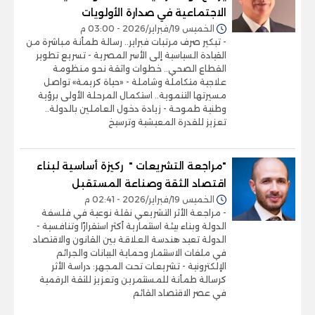
الاجتماعية في صدارة الأولويات
الخميس 19/فبراير/2026 - 03:00 م
- تبكير صرف مرتبات فبراير.. رسالة طمأنة مباشرة من
القيادة السياسية إلى الأسر المصرية - تسريع تطوير
القطاع الصحي.. خطوات واثقة نحو منظومة
علاجية متكاملة وشاملة - «حياة كريمة» تواصل
مسيرتها التنموية.. استكمال المرحلة الأولى برؤية
وطنية طموحة - زيادة دخول العاملين بالدولة..
تعزيز للقدرة المعيشية وترسيخ
"مراجعة التشريعات " ركيزة أساسية لبناء
اقتصاد الثقة وصناعة المستقبل
الخميس 19/فبراير/2026 - 02:41 م
- مراجعة الأثر التشريعي نقلة نوعية في فلسفة
الدولة وبناء بيئة استثمارية أكثر استقرارًا وتنافسية -
الدولة تعيد هندسة العلاقة بين القانون والاقتصاد
في ملفات الاستثمار وحماية البيانات والجرائم
الإلكترونية - تشريعات تحت المجهر: دراسة الأثر
كرسالة طمأنة للمستثمرين وتعزيز للثقة الرقمية
في عصر الاقتصاد القائم