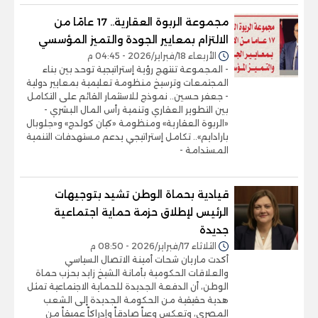
مجموعة الربوة العقارية.. 17 عامًا من
الالتزام بمعايير الجودة والتميز المؤسسي
الأربعاء 18/فبراير/2026 - 04:45 م
- المجموعة تنتهج رؤية إستراتيجية توحد بين بناء
المجتمعات وترسيخ منظومة تعليمية بمعايير دولية
- جعفر حسين.. نموذج للاستثمار القائم على التكامل
بين التطوير العقاري وتنمية رأس المال البشري -
«الربوة العقارية» ومنظومة «كيان كولدج» و«جلوبال
بارادايم».. تكامل إستراتيجي يدعم مستهدفات التنمية
المستدامة -
قيادية بحماة الوطن تشيد بتوجيهات
الرئيس لإطلاق حزمة حماية اجتماعية
جديدة
الثلاثاء 17/فبراير/2026 - 08:50 م
أكدت ماريان شحات أمينة الاتصال السياسي
والعلاقات الحكومية بأمانة الشيخ زايد بحزب حماة
الوطن، أن الدفعة الجديدة للحماية الاجتماعية تمثل
هدية حقيقية من الحكومة الجديدة إلى الشعب
المصري، وتعكس وعياً صادقاً وإدراكاً عميقاً من