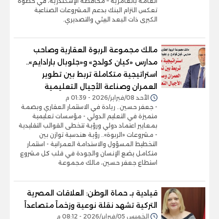
العامة بالعامرية – محافظة الإسكندرية، في خطوة
تعكس التزام البنك بدعم المشروعات الصناعية
الكبرى ذات البعد البيئي والتصديري.
مالك مجموعة الربوة العقارية وصاحب
مدارس «كيان كولدج» و«جلوبال بارادايم»..
استراتيجية متكاملة تربط بين تطوير
العمران وصناعة الأجيال التعليمية
الأحد 08/فبراير/2026 - 01:39 م
- جعفر حسين.. ريادة في الاستثمار العقاري وبصمة
متميزة في التعليم الدولي - مؤسسات تعليمية
بمعايير اعتماد دولي ورؤية تتخطى القوالب التقليدية
- مشروعات «الربوة».. رؤية هندسية توازن بين
التخطيط المسؤول والاستدامة العمرانية - استثمار
متكامل يضع الإنسان والجودة في قلب كل مشروع
استطاع جعفر حسين، مالك مجموعة
قيادية بـ حماة الوطن: العلاقات المصرية
التركية تشهد نقلة نوعية وزخماً متصاعداً
الخميس 05/فبراير/2026 - 08:12 م