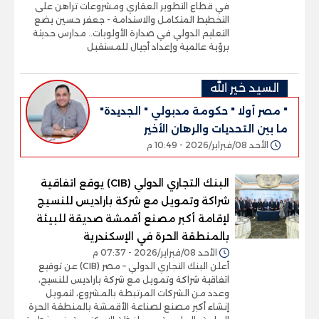
في قطاع التطوير العقاري ومشروعات تراهن على
التخطيط المتكامل والاستدامة - جعفر حسين يضع
التعليم الدولي في صدارة الأولويات.. مدارس حديثة
برؤية عالمية وإعداد أجيال للمستقبل
السيد خير الله
" مصر أولا " حكومة مدبولي " الجديدة"
ما بين التحديات والرهان الأخير
الأحد 08/فبراير/2026 - 10:49 م
البنك التجاري الدولي (CIB) يوقع اتفاقية
شراكة وتمويل مع شركة باراديس للنسيج
لإقامة أكبر مصنع أقمشة صديقة للبيئة
بالمنطقة الحرة في الإسكندرية
الأحد 08/فبراير/2026 - 07:37 م
أعلن البنك التجاري الدولي – مصر (CIB) عن توقيع
اتفاقية شراكة وتمويل مع شركة باراديس للنسيج،
وعدد من الشركات المرتبطة بالمشروع، لتمويل
إنشاء أكبر مصنع لصناعة الأقمشة بالمنطقة الحرة