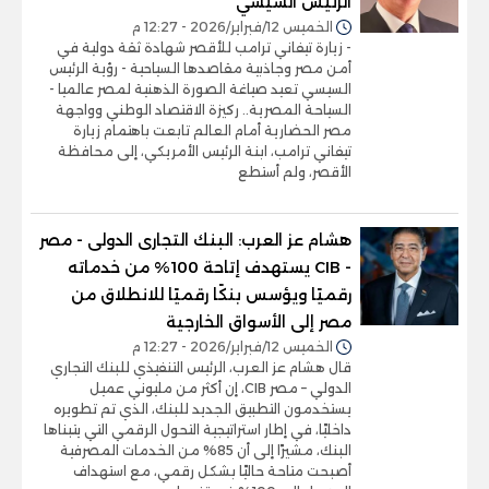
الرئيس السيسي
الخميس 12/فبراير/2026 - 12:27 م
- زيارة تيفاني ترامب للأقصر شهادة ثقة دولية في
أمن مصر وجاذبية مقاصدها السياحية - رؤية الرئيس
السيسي تعيد صياغة الصورة الذهنية لمصر عالميا -
السياحة المصرية.. ركيزة الاقتصاد الوطني وواجهة
مصر الحضارية أمام العالم تابعت باهتمام زيارة
تيفاني ترامب، ابنة الرئيس الأمريكي، إلى محافظة
الأقصر، ولم أستطع
هشام عز العرب: البنك التجارى الدولى - مصر
- CIB يستهدف إتاحة 100% من خدماته
رقميًا ويؤسس بنكًا رقميًا للانطلاق من
مصر إلى الأسواق الخارجية
الخميس 12/فبراير/2026 - 12:27 م
قال هشام عز العرب، الرئيس التنفيذي للبنك التجاري
الدولي – مصر CIB، إن أكثر من مليوني عميل
يستخدمون التطبيق الجديد للبنك، الذي تم تطويره
داخليًا، في إطار استراتيجية التحول الرقمي التي يتبناها
البنك، مشيرًا إلى أن 85% من الخدمات المصرفية
أصبحت متاحة حاليًا بشكل رقمي، مع استهداف