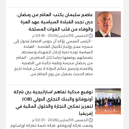
عاصم سليمان يكتب: العاشر من رمضان..
حين تجدد القيادة السياسية عهد العزة
والوفاء من قلب القوات المسلحة
الخميس 05/مارس/2026 - 03:18 م
- الرئيس السيسي يؤكد أن دروس الانتصار تتحول إلى
مسيرة عمل وإنجاز للأجيال القادمة - القيادة
السياسية توجه تحية إجلال للشهداء وتستحضر
تضحياتهم بوصفها نبراسا لكل المصريين - العاشر
من رمضان مدرسة وطنية خالدة في التضحية
والانتماء وترسيخ دعائم الدولة لا يمكن قراءة تاريخ
مصر الحديث بمعزل عن روح العاشر من
توقيع مذكرة تفاهم استراتيجية بين شركة
أوتروفاتو والبنك التجاري الدولي (CIB)
لتعزيز تمكين التجارة والحلول المالية في
إفريقيا
الخميس 05/مارس/2026 - 02:01 م
وقعت شركة أوتروفاتو، شركة تابعة لشركة اوراسكوم