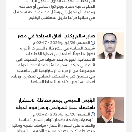
في لحظات التحولات الكبرى لا تكون الزيارات
الدبلوماسية مجرد بروتوكول سياسي أو مجاملة
رسمية، بل تتحول إلى رسائل محسوبة بدقة، تحمل
في طياتها خرائط طريق لمستقبل الإقليم
صابر سالم يكتب: آفاق السياحة في مصر
الخميس 26/فبراير/2026 - 02:47 م
شهدت السياحة في مصر خلال السنوات الأخيرة
تطورًا ملحوظًا أعادها إلى صدارة القطاعات
الاقتصادية الحيوية، بعد سنوات من التحديات التي
أثرت على حركة السفر عالميًا. فقد اتخذت الدولة
مجموعة من الإجراءات الإستراتيجية التي ساهمت
في تحسين صورة المقصد السياحي المصري، وزيادة
أعداد السائحين، وتنويع الأنماط السياحية.
الرئيس السيسي يرسم معادلة الاستقرار
باقتصاد ينحاز للمواطن ويعزز قوة الدولة
الخميس 26/فبراير/2026 - 02:42 م
- توجيهات واضحة بضمان توافر السلع الأساسية
والحفاظ على استقرار الأسعار - سياسات نقدية ومالية
منضبطة لكبح التضخم وترسيخ الثقة في الأسواق -