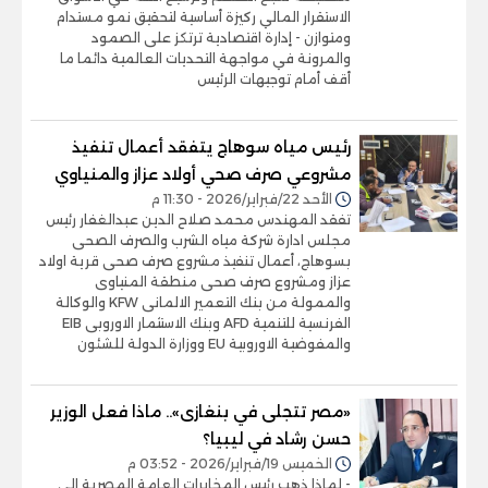
الاستقرار المالي ركيزة أساسية لتحقيق نمو مستدام
ومتوازن - إدارة اقتصادية ترتكز على الصمود
والمرونة في مواجهة التحديات العالمية دائما ما
أقف أمام توجيهات الرئيس
رئيس مياه سوهاج يتفقد أعمال تنفيذ
مشروعي صرف صحي أولاد عزاز والمنياوي
الأحد 22/فبراير/2026 - 11:30 م
تفقد المهندس محمد صلاح الدين عبدالغفار رئيس
مجلس ادارة شركة مياه الشرب والصرف الصحى
بسوهاج، أعمال تنفيذ مشروع صرف صحى قرية اولاد
عزاز ومشروع صرف صحى منطقة المنياوى
والممولة من بنك التعمير الالمانى KFW والوكالة
الفرنسية للتنمية AFD وبنك الاستثمار الاوروبى EIB
والمفوضية الاوروبية EU ووزارة الدولة للشئون
«مصر تتجلى في بنغازى».. ماذا فعل الوزير
حسن رشاد في ليبيا؟
الخميس 19/فبراير/2026 - 03:52 م
- لماذا ذهب رئيس المخابرات العامة المصرية إلى