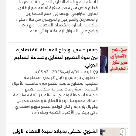
للاستثمار، مع البنك التجاري الدولي (CIB)، أكبر بنك
قطاع خاص في مصر، مذكرة تفاهم مع لإطلاق
تعاون استراتيجي يهدف إلى دعم المصدّرين
والمشترين والمورّدين والموزعين من خلال حلول
متكاملة للتجارة والخدمات المصرفية، مع تركيز
واضح على الأسواق الإفريقية. وتأتي هذه
جعفر حسين.. ونجاح المعادلة الاقتصادية
بين قوة التطوير العقاري وصناعة التعليم
الدولي
الأربعاء 04/مارس/2026 - 05:43 م
- «جلوبال بارادايم» و«كيان كولدج».. منظومة
تعليمية بمعايير عالمية تصنع ميزة تنافسية للأجيال
الجديدة - مشروعات عمرانية متكاملة تصنع
مجتمعات حديثة وتمنح المستثمرين ثقة مستدامة
- مالك مجموعة الربوة العقارية وصاحب مدارس
جلوبال بارادايم وكيان كولدج يصنع تنويع استثماري
ذكي يربط بين الأصول الصلبة وبناء رأس
الشوري تحتفي بميلاد سيدة العطاء الأولى