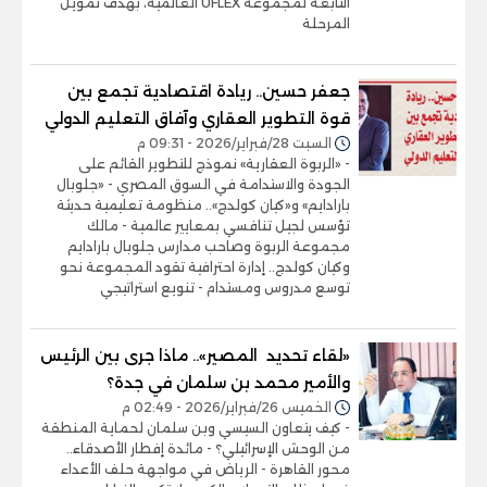
التابعة لمجموعة UFLEX العالمية، بهدف تمويل
المرحلة
جعفر حسين.. ريادة اقتصادية تجمع بين
قوة التطوير العقاري وآفاق التعليم الدولي
السبت 28/فبراير/2026 - 09:31 م
- «الربوة العقارية» نموذج للتطوير القائم على
الجودة والاستدامة في السوق المصري - «جلوبال
بارادايم» و«كيان كولدج».. منظومة تعليمية حديثة
تؤسس لجيل تنافسي بمعايير عالمية - مالك
مجموعة الربوة وصاحب مدارس جلوبال بارادايم
وكيان كولدج.. إدارة احترافية تقود المجموعة نحو
توسع مدروس ومستدام - تنويع استراتيجي
«لقاء تحديد المصير».. ماذا جرى بين الرئيس
والأمير محمد بن سلمان في جدة؟
الخميس 26/فبراير/2026 - 02:49 م
- كيف يتعاون السيسي وبن سلمان لحماية المنطقة
من الوحش الإسرائيلي؟ - مائدة إفطار الأصدقاء..
محور القاهرة - الرياض في مواجهة حلف الأعداء