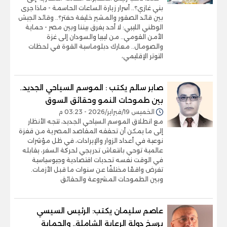
بني غازي؟.. أسرار زيارة الساعات الحاسمة - ماذا جرى
بين قائد الصقور والمشير خليفة حفتر؟.. وقائد الجيش
الوطني الليبي: لا أحد يفرق بيننا وبين مصر - حماية
الأمن القومي.. من ليبيا والسودان إلى غزة
والصومال.. معارك دبلوماسية القوة في لحظات
التوتر الإقليمي،
صابر سالم يكتب : الموسم السياحي الجديد..
بين طموحات النمو وحقائق السوق
الخميس 19/فبراير/2026 - 03:23 م
مع انطلاق الموسم السياحي الجديد، تتجه الأنظار
إلى ما يمكن أن تحققه المقاصد المصرية من قفزة
نوعية في أعداد الزوار والإيرادات، في ظل مؤشرات
عالمية توحي بانتعاش تدريجي لحركة السفر، يقابله
في الوقت نفسه تحديات اقتصادية وجيوسياسية
تفرض واقعًا مختلفًا عن سنوات ما قبل الأزمات.
وبين الطموحات المشروعة والحقائق
عاصم سليمان يكتب: الرئيس السيسي
يرسخ دولة الرعاية الشاملة.. والحماية