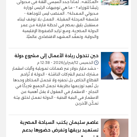
«المكلف».. لماذا جدد السيسى الثقة فى مدبولى
رئيسًا للوزراء ؟ - ما هي توجيهات الرئيس لوزارة
مدبولي المعدلة؟.. المنصب ليس للوجاهة -
فلسفة المرحلة المقبلة.. العمل بلا توقف لبناء
مستقبل يليق بمصر في لحظة فارقة من عمر
الدولة المصرية، ومع تزايد الضغوط الإقليمية
والدولية، وتعقّد المشهد الاقتصادي عالميًا،
حين تتحول ريادة الأعمال إلى مشروع دولة
الخميس 12/فبراير/2026 - 12:38 م
- حشد مليار دولار عبر ضمانات تمويلية وآليات استثمار
مشترك لدعم الشركات الناشئة - الدولة لا تُزاحم
القطاع الخاص بل تحفزه ولا تتحمل المخاطر وحدها
بل تُعيد توزيعها بطريقة تجعل الجميع شريكًا في
النجاح - الاستثمار في العقول لا يقل أهمية عن
الاستثمار في البنية التحتية - الدولة تعمل لخلق بيئة
تمكّن الآخرين
عاصم سليمان يكتب: السياحة المصرية
تستعيد بريقها وتفرض حضورها بدعم