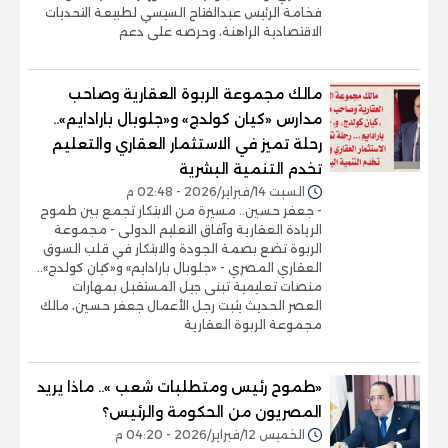
فخامة الرئيس عبدالفتاح السيسي لطبيعة التحديات
الاقتصادية الراهنة، وحرصه على دعم
مالك مجموعة الربوة العقارية وصاحب
مدارس «كيان كولدج» و«جلوبال بارادايم»..
رحلة تميز في الاستثمار العقاري والتعليم
تخدم التنمية البشرية
السبت 14/فبراير/2026 - 02:48 م
- جعفر حسين.. مسيرة من الابتكار تجمع بين طموح
الريادة العقارية وآفاق التعليم الدولى - مجموعة
الربوة تضع بصمة الجودة والابتكار في قلب السوق
العقاري المصري - «جلوبال بارادايم» و«كيان كولدج»..
منصات تعليمية تبنى جيل المستقبل بمهارات
العصر الحديث يثبت رجل الأعمال جعفر حسين، مالك
مجموعة الربوة العقارية
«طموح رئيس ومتطلبات شعب ».. ماذا يريد
المصريون من الحكومة والرئيس؟
الخميس 12/فبراير/2026 - 04:20 م