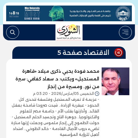
الاقتصاد صفحة 5
محمد فودة يحيي ذكرى ميلاد «قاهرة
المستحيل» ويكتب: د. سعاد كفافي: سيرة
من نور.. ومسيرة من إنجاز
الخميس 05/مارس/2026 - 03:20 م
- عزيمة لا تعرف المستحيل وفلسفة تتحدى كل
الحدود - عبقرية الإرادة.. شيدت صروحا شامخة بعقل
القائد.. وأدارتها بقلب الأم - جامعة مصر للعلوم
والتكنولوجيا.. جوهرة التاج وتجسيد الحلم المستحيل -
حولت الطموح إلى إنجاز ملموس وجعلت إرثها منارة
تضيء دروب الأجيال القادمة - خالد الطوخي.. امتداد
أصيل للرؤية المؤسسية