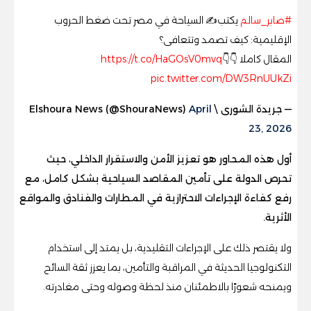
#صابر_سالم
يكتب✍️ السياحة في مصر تحت ضغط الحروب
الإقليمية: كيف تصمد وتتعافى؟
المقال كاملا 👇👇
https://t.co/HaGOsV0mvq
pic.twitter.com/DW3RnUUkZi
— جريدة الشورى \ Elshoura News (@ShouraNews)
April
23, 2026
أول هذه المحاور هو تعزيز الأمن والاستقرار الداخلي، حيث
تحرص الدولة على تأمين المقاصد السياحية بشكل كامل، مع
رفع كفاءة الإجراءات الاحترازية في المطارات والفنادق والمواقع
الأثرية.
ولا يقتصر ذلك على الإجراءات التقليدية، بل يمتد إلى استخدام
التكنولوجيا الحديثة في المراقبة والتأمين، بما يعزز ثقة السائح
ويمنحه شعورًا بالاطمئنان منذ لحظة وصوله وحتى مغادرته.