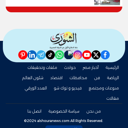
للمهنية .. و100% للصُم وضعاف السمع
والنور للمكفوفين
pinterest
linkedin
telegram
whatsapp
tiktok
instagram
nabd
youtube
twitter
facebook
الرئيسية
أخبار مصر
حوادث
ملفات وتحقيقات
الرياضة
فن
محافظات
اقتصاد
شئون العالم
منوعات ومجتمع
فيديو و توك شو
العدد الورقي
مقالات
من نحن
سياسة الخصوصية
اتصل بنا
©2024 alshouranews.com All Rights Reserved.