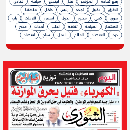
رفع كفاءة
المؤتمر
نقل
اجتماع
سياحة
فنادق
الطرق
دقيق
تجدد
رئيس
داخل
منطقة
سوق
كفى
محور
الدول
استقرار
الازمات
راب
الاستثمار
السياحة
ثقافة
الطب
أحداث
مصر
درة
الاقتصاد
العالم
النقل
سياح
اقتصاد