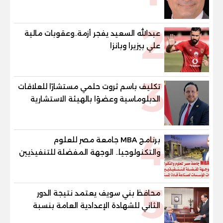
مصر"
2
عبدالله السعيد يفجر أزمة..وعقوبات مالية
علي بيزيرا وبانزا
3
تكليف باسم ثروت حلمي مستشارًا للعلاقات
الدبلوماسية وعضوًا بالهيئة الاستشارية
العليا لمنظمة «جاد جمينت يوإن»
4
برنامج MBA جامعة مصر للعلوم
والتكنولوجيا.. الوجهة المفضلة للتنفيذيين
وقيادات المؤسسات لصناعة قادة
المستقبل
5
محافظ بني سويف يعتمد نتيجة الدور
الثاني للشهادة الإعدادية العامة بنسبة
79.9% نظامي ...و69.55% منازل.. و70.56%