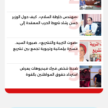
79.9% نظامي ...و69.55% منازل.. و70.56%
للمهنية .. و100% للصُم وضعاف السمع
3
والنور للمكفوفين
«مهندس خارطة السلام».. كيف حول الوزير
حسن رشاد شروط الحرب المعقدة إلى
"خارطة طريق" للانسحاب والإعمار؟
4
«صوت التربية والتشريع».. صبورة السيد..
مسيرة برلمانية وتربوية تجمع بين تشريع
القوانين وصناعة الأجيال لبناء الإنسان
المصري
5
ضبط شخص فبرك فيديوهات يعرض
استرداد حقوق المواطنين بالقوة