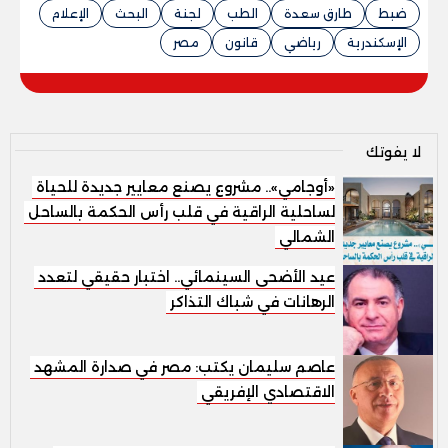
ضبط
طارق سعدة
الطب
لجنة
البحث
الإعلام
الإسكندرية
رياضي
قانون
مصر
لا يفوتك
«أوجامي».. مشروع يصنع معايير جديدة للحياة
الساحلية الراقية في قلب رأس الحكمة بالساحل
الشمالي
عيد الأضحى السينمائي.. اختبار حقيقي لتعدد
الرهانات في شباك التذاكر
عاصم سليمان يكتب: مصر في صدارة المشهد
الاقتصادي الإفريقي