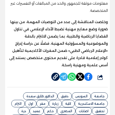
معلومات موثقة للجمهور، والحد من المبالغات أو التفسيرات غير
المتخصصة.
وخلصت المناقشة إلى عدد من التوصيات المهمة، من بينها
ضرورة وضع معايير مهنية تضبط الأداء الإعلامي في تناول
القضايا الرياضية والطبية، بما يضمن الالتزام بالدقة
والموضوعية والمسؤولية المهنية، فضلًا عن دراسة إدراج
«الإعلام الرياضي الطبي» ضمن المقررات الأكاديمية لتأهيل
كوادر إعلامية قادرة على تقديم محتوى متخصص يستند إلى
أسس علمية ومهنية راسخة.
شارك
جامعة
السويس
دقيق
الدكتور طارق سعدة
جامعة الاسكندرية
كلية
زيارة
مقر
اول
التزام
تحقيق
اصابات
المصري
حكم
عميد
درة