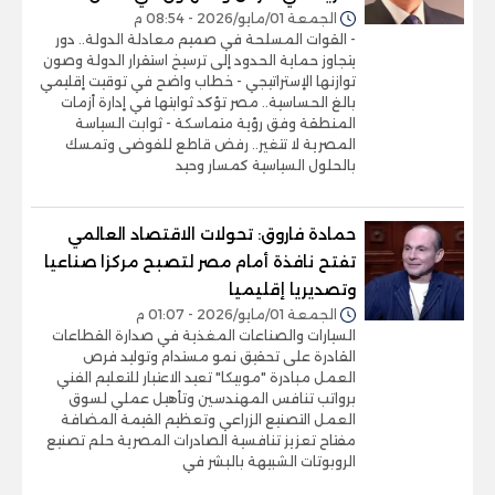
الجمعة 01/مايو/2026 - 08:54 م
- القوات المسلحة في صميم معادلة الدولة.. دور
يتجاوز حماية الحدود إلى ترسيخ استقرار الدولة وصون
توازنها الإستراتيجي - خطاب واضح في توقيت إقليمي
بالغ الحساسية.. مصر تؤكد ثوابتها في إدارة أزمات
المنطقة وفق رؤية متماسكة - ثوابت السياسة
المصرية لا تتغير.. رفض قاطع للفوضى وتمسك
بالحلول السياسية كمسار وحيد
حمادة فاروق: تحولات الاقتصاد العالمي
تفتح نافذة أمام مصر لتصبح مركزا صناعيا
وتصديريا إقليميا
الجمعة 01/مايو/2026 - 01:07 م
السيارات والصناعات المغذية في صدارة القطاعات
القادرة على تحقيق نمو مستدام وتوليد فرص
العمل مبادرة "موبيكا" تعيد الاعتبار للتعليم الفني
برواتب تنافس المهندسين وتأهيل عملي لسوق
العمل التصنيع الزراعي وتعظيم القيمة المضافة
مفتاح تعزيز تنافسية الصادرات المصرية حلم تصنيع
الروبوتات الشبيهة بالبشر في