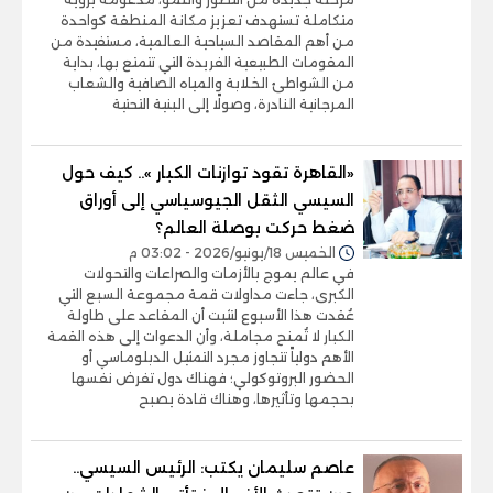
متكاملة تستهدف تعزيز مكانة المنطقة كواحدة
من أهم المقاصد السياحية العالمية، مستفيدة من
المقومات الطبيعية الفريدة التي تتمتع بها، بداية
من الشواطئ الخلابة والمياه الصافية والشعاب
المرجانية النادرة، وصولًا إلى البنية التحتية
«القاهرة تقود توازنات الكبار ».. كيف حول
السيسي الثقل الجيوسياسي إلى أوراق
ضغط حركت بوصلة العالم؟
الخميس 18/يونيو/2026 - 03:02 م
في عالم يموج بالأزمات والصراعات والتحولات
الكبرى، جاءت مداولات قمة مجموعة السبع التي
عُقدت هذا الأسبوع لتثبت أن المقاعد على طاولة
الكبار لا تُمنح مجاملة، وأن الدعوات إلى هذه القمة
الأهم دولياً تتجاوز مجرد التمثيل الدبلوماسي أو
الحضور البروتوكولي؛ فهناك دول تفرض نفسها
بحجمها وتأثيرها، وهناك قادة يصبح
عاصم سليمان يكتب: الرئيس السيسي..