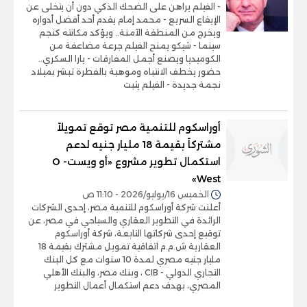
- الفيلم يراهن على الضحك الذكي دون أن يتخلى عن
الإيقاع السريع - محمد إمام يقدم أحد أفضل أدواره
ويخرج من المنطقة الآمنة.. ويؤكد مكانته كنجم
سينما - شيكو يمنح الفيلم جرعة مضاعفة من
الكوميديا ويصنع أجمل المفارقات - يارا السكري..
حضور يخطف الانتباه وموهبة بالفطرة تبشر بميلاد
نجمة جديدة - الفيلم يثبت
أوراسكوم للتنمية مصر توقع تمويلاً
مشتركاً بقيمة 18 مليار جنيه لدعم
استكمال تطوير مشروع «أو ويست- O
West»
الخميس 16/يوليو/2026 - 11:10 ص
أعلنت شركة أوراسكوم للتنمية مصر، إحدى الشركات
الرائدة في التطوير العقاري والسياحي في مصر، عن
توقيع إحدى شركاتها التابعة، شركة أوراسكوم
العقارية ش.م.م اتفاقية تمويل مشترك بقيمة 18
مليار جنيه مصري لمدة 10 سنوات مع كل البنك
التجاري الدولي - CIB ، وبنك مصر، والبنك الأهلي
المصري، بهدف دعم استكمال أعمال التطوير