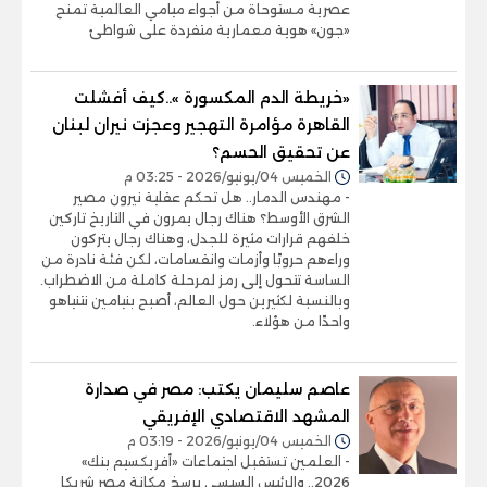
عصرية مستوحاة من أجواء ميامي العالمية تمنح
«جون» هوية معمارية متفردة على شواطئ
«خريطة الدم المكسورة »..كيف أفشلت
القاهرة مؤامرة التهجير وعجزت نيران لبنان
عن تحقيق الحسم؟
الخميس 04/يونيو/2026 - 03:25 م
- مهندس الدمار.. هل تحكم عقلية نيرون مصير
الشرق الأوسط؟ هناك رجال يمرون في التاريخ تاركين
خلفهم قرارات مثيرة للجدل، وهناك رجال يتركون
وراءهم حروبًا وأزمات وانقسامات، لكن فئة نادرة من
الساسة تتحول إلى رمز لمرحلة كاملة من الاضطراب.
وبالنسبة لكثيرين حول العالم، أصبح بنيامين نتنياهو
واحدًا من هؤلاء.
عاصم سليمان يكتب: مصر في صدارة
المشهد الاقتصادي الإفريقي
الخميس 04/يونيو/2026 - 03:19 م
- العلمين تستقبل اجتماعات «أفريكسيم بنك»
2026.. والرئيس السيسي يرسخ مكانة مصر شريكا