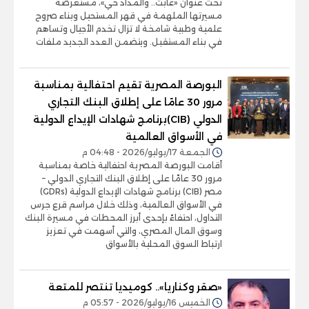
تحت عنوان «غابت.. والمداد حي»، مستعرضة
مسيرتها الملهمة في قهر المستحيل وبناء صروح
علمية وطبية شامخة لا تزال تخدم الأجيال وتساهم
في بناء المستقبل. ويتضمن العدد الجديد ملفات
البورصة المصرية تقيم احتفالية بمناسبة
مرور 30 عامًا على إطلاق البنك التجاري
الدولي (CIB)برنامج شهادات الإيداع الدولية
في الأسواق العالمية
الجمعة 17/يوليو/2026 - 04:48 م
أقامت البورصة المصرية احتفالية خاصة بمناسبة
مرور 30 عامًا على إطلاق البنك التجاري الدولي –
مصر (CIB) برنامج شهادات الإيداع الدولية (GDRs)
في الأسواق العالمية، وذلك خلال مراسم قرع جرس
التداول، احتفاءً بإحدى أبرز المحطات في مسيرة البنك
وسوق المال المصري، والتي أسهمت في تعزيز
ارتباط السوق المحلية بالأسواق
«صقر وكناريا».. كوميديا تنتصر للمتعة
الخميس 16/يوليو/2026 - 05:57 م