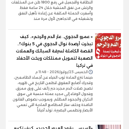
النظافة والتجميل في رفع 1800 طن من المخلفات
والرتش من نفق المنشية خلال 24 ساعة فقط.
وأسفرت الحملة المكثفة عن إعادة تأهيل النفق
وتشغيله في الاتجاهين لأول مرة منذ
« عمرو الدجوي.. عار الدم والرحم».. كيف
تبخرت أرصدة نوال الدجوي في 5 بنوك؟..
القصة الكاملة لسرقة السبائك والعملات
الصعبة لتمويل ممتلكات ويخت الأحفاد
في تركيا
الخميس 23/يوليو/2026 - 11:48 م
حينما تنزع المادة ثوب الحياء عن أجساد الطامعين،
وتتحرك أصابع العقوق لتطعن التاريخ في ظهره،
تصبح صلات الدم مجرد حبر زائف على ورق ممزق،
ويتحول الوفاء إلى مجرد عملة منسية في سوق
النكران والجحود المظلم. وبموجب نصوص القانون
النافذة وخلف ستار المطامع المادية التي تعمي
الأبصار وتطمس البصيرة، تولد أحياناً
«السيسي يقود العبور الجديد».. كيف تكسر