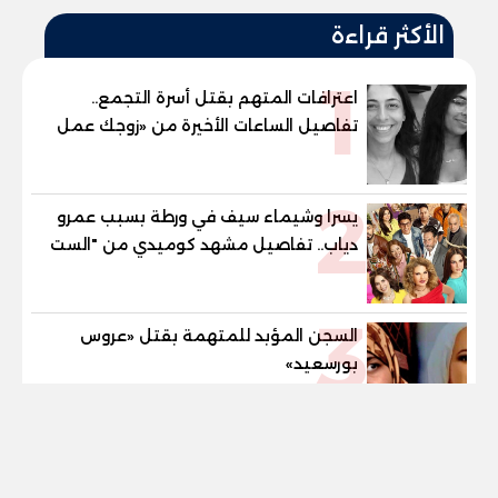
الأكثر قراءة
1
اعترافات المتهم بقتل أسرة التجمع..
تفاصيل الساعات الأخيرة من «زوجك عمل
حادثة» حتى إطلاق النار
2
يسرا وشيماء سيف في ورطة بسبب عمرو
دياب.. تفاصيل مشهد كوميدي من "الست
لما"
3
السجن المؤبد للمتهمة بقتل «عروس
بورسعيد»
tel
4
سكان فندق العلمين يبلغون الحماية
المدنية بخطورة الوضع على حياتهم.. العبار