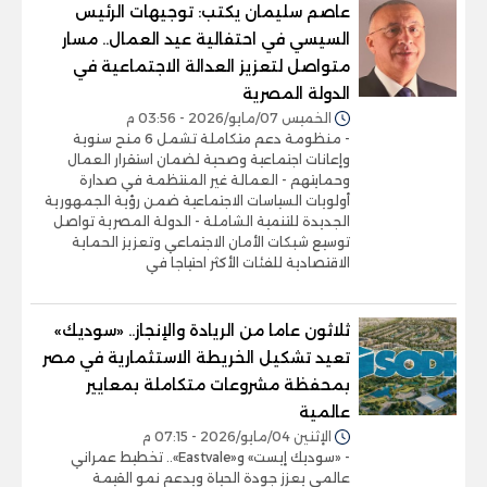
عاصم سليمان يكتب: توجيهات الرئيس
السيسي في احتفالية عيد العمال.. مسار
متواصل لتعزيز العدالة الاجتماعية في
الدولة المصرية
الخميس 07/مايو/2026 - 03:56 م
- منظومة دعم متكاملة تشمل 6 منح سنوية
وإعانات اجتماعية وصحية لضمان استقرار العمال
وحمايتهم - العمالة غير المنتظمة في صدارة
أولويات السياسات الاجتماعية ضمن رؤية الجمهورية
الجديدة للتنمية الشاملة - الدولة المصرية تواصل
توسيع شبكات الأمان الاجتماعي وتعزيز الحماية
الاقتصادية للفئات الأكثر احتياجا في
ثلاثون عاما من الريادة والإنجاز.. «سوديك»
تعيد تشكيل الخريطة الاستثمارية في مصر
بمحفظة مشروعات متكاملة بمعايير
عالمية
الإثنين 04/مايو/2026 - 07:15 م
- «سوديك إيست» و«Eastvale».. تخطيط عمراني
عالمي يعزز جودة الحياة ويدعم نمو القيمة