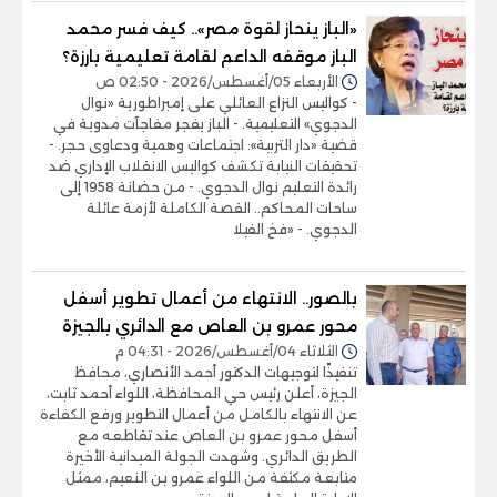
«الباز ينحاز لقوة مصر».. كيف فسر محمد
الباز موقفه الداعم لقامة تعليمية بارزة؟
الأربعاء 05/أغسطس/2026 - 02:50 ص
- كواليس النزاع العائلي على إمبراطورية «نوال
الدجوي» التعليمية. - الباز يفجر مفاجآت مدوية في
قضية «دار التربية»: اجتماعات وهمية ودعاوى حجر. -
تحقيقات النيابة تكشف كواليس الانقلاب الإداري ضد
رائدة التعليم نوال الدجوي. - من حضانة 1958 إلى
ساحات المحاكم.. القصة الكاملة لأزمة عائلة
الدجوي. - «فخ الفيلا
بالصور.. الانتهاء من أعمال تطوير أسفل
محور عمرو بن العاص مع الدائري بالجيزة
الثلاثاء 04/أغسطس/2026 - 04:31 م
تنفيذًا لتوجيهات الدكتور أحمد الأنصاري، محافظ
الجيزة، أعلن رئيس حي المحافظة، اللواء أحمد ثابت،
عن الانتهاء بالكامل من أعمال التطوير ورفع الكفاءة
أسفل محور عمرو بن العاص عند تقاطعه مع
الطريق الدائري. وشهدت الجولة الميدانية الأخيرة
متابعة مكثفة من اللواء عمرو بن النعيم، ممثل