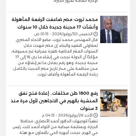
الإدارة العامة لمرور الجيزة،
محمد ثروت: مصر ضاعفت الرقعة المأهولة
وأنشأت 17 مدينة جديدة خلال 10 سنوات
الخميس 30/يوليو/2026 - 01:15 ص
قال المهندس محمد ثروت، عضو الاتحاد المصري
لمقاولي التشييد والبناء، إن مصر شهدت خلال
السنوات العشر الماضية طفرة عمرانية غير مسبوقة،
مؤكدًا أن الدولة نجحت في إنشاء ما بين 16 إلى 17
مدينة جديدة، وهو رقم يعادل ما تم إنشاؤه من
مدن منظمة على مدار تاريخ مصر الحديث بالكامل.
زيادة الرقعة المأهولة وأضاف ثروت،
رفع 1800 طن مخلفات.. إعادة فتح نفق
المنشية بالهرم في الاتجاهين لأول مرة منذ
3 سنوات
الأحد 26/يوليو/2026 - 04:15 م
تنفيذًا لتوجيهات الدكتور أحمد الأنصاري، محافظ
الجيزة، وبمتابعة ميدانية من اللواء أحمد ثابت، رئيس
حي الهرم، نجحت أجهزة الحي بالتعاون مع هيئة