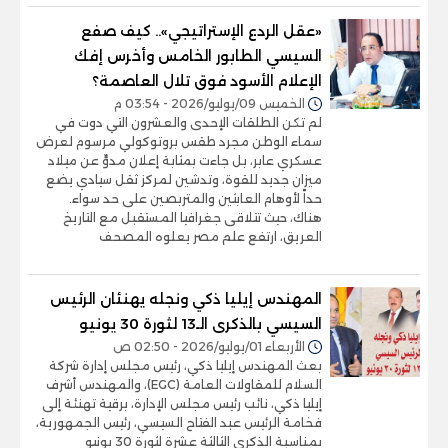
«عقل الردع الإستراتيجي».. كيف صفع
السيسي الطابور الخامس وأخرس إفك
الإعلام الأسود فوق تلال العاصمة؟
الخميس 09/يوليو/2026 - 03:54 م
لم تكن الطلقات الإحدى والعشرون التي دوت في
سماء الوطن مجرد طقس بروتوكولي مرسوم لعرض
عسكري عابر، بل جاءت بمثابة إعلان مدوٍّ عن ميلاد
ميزان جديد للقوة، وتدشين لمركز ثقل سيادي يضع
حداً لأوهام العابثين والمتربصين على حد سواء.
هناك، حيث تتلاقى جغرافيا المستقبل مع التاريخ
العريق، ارتفع علم مصر يعلوه المصحف
المهندس إيليا ذكي ونجله يهنئان الرئيس
السيسي بالذكرى الـ13 لثورة 30 يونيو
الأربعاء 01/يوليو/2026 - 02:50 ص
بعث المهندس إيليا ذكي، رئيس مجلس إدارة شركة
السلام للمقاولات العامة (EGC)، والمهندس أشرف
إيليا ذكي، نائب رئيس مجلس الإدارة، برقية تهنئة إلى
فخامة الرئيس عبد الفتاح السيسي، رئيس الجمهورية،
بمناسبة الذكرى الثالثة عشرة لثورة 30 يونيو