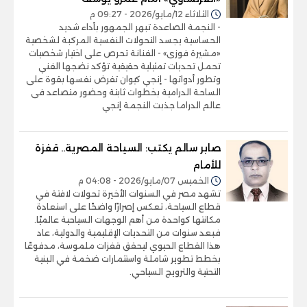
الثلاثاء 12/مايو/2026 - 09:27 م
- النجمة الصاعدة تبهر الجمهور بأداء شديد
الحساسية يجسد التحولات النفسية المركبة لشخصية
«مشيرة فوزى» - الفنانة تحرص على اختيار شخصيات
تحمل تحديات تمثيلية حقيقية تؤكد نضجها الفني
وتطور أدواتها - إنجي كيوان تفرض نفسها بقوة على
الساحة الدرامية بخطوات ثابتة وحضور متصاعد فى
عالم الدراما جذبت النجمة إنجي
صابر سالم يكتب: السياحة المصرية.. قفزة
للأمام
الخميس 07/مايو/2026 - 04:08 م
تشهد مصر في السنوات الأخيرة تحولات لافتة في
قطاع السياحة، تعكس إصرارًا واضحًا على استعادة
مكانتها كواحدة من أهم الوجهات السياحية عالميًا.
فبعد سنوات من التحديات الإقليمية والدولية، عاد
هذا القطاع الحيوي ليحقق قفزات ملموسة، مدفوعًا
بخطط تطوير شاملة واستثمارات ضخمة في البنية
التحتية والترويج السياحي.