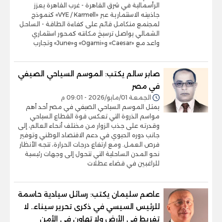
الرأسمالية في شرق القاهرة - غرب القاهرة يعزز
جاذبيته الاستثمارية عبر «VYE / Karmell» كنموذج
لمجتمع متكامل قائم على كفاءة الطاقة - الساحل
الشمالي يواصل ترسيخ مكانته كمحور استثماري
واعد مع «Caesar» و«Ogami» و«June» وتجارب
صابر سالم يكتب: الموسم السياحي الصيفي
في مصر
الجمعة 01/مايو/2026 - 09:01 م
يمثل الموسم السياحي الصيفي في مصر أحد أهم
مواسم الذروة التي تعكس قوة القطاع السياحي
وقدرته على جذب الزوار من مختلف أنحاء العالم، إلى
جانب دوره الحيوي في دعم الاقتصاد الوطني وتوفير
فرص العمل. ومع ارتفاع درجات الحرارة، تتجه الأنظار
نحو المدن الساحلية التي تتحول إلى وجهات رئيسية
للراغبين في قضاء عطلات
عاصم سليمان يكتب: رسائل سيادية حاسمة
للرئيس السيسي في ذكرى تحرير سيناء.. لا
تفريط في الأرض ولا تهاون في الأمن