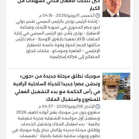
حين تتحدث الأفعال فتأتي الشهادات من
الكبار
الخميس 11/يونيو/2026 - 04:18 م
- إشادة الرئيس بوتين بالرئيس السيسي تقدير دولي
لدور مصر المحوري في تسوية الأزمات وصناعة
الاستقرار - بوتين يثمّن دور الرئيس السيسي في إدارة
الملفات الأكثر تعقيدا بالشرق الأوسط - مصر تكرّس
مكانتها كجسر للحوار وقوة داعمة للاستقرار
الإقليمي - القاهرة وموسكو.. علاقات تتجاوز
المصالح إلى شراكة إستراتيجية
سوديك تطلق مرحلة جديدة من «جون»
وتدشن عصرا جديدا للحياة الساحلية الراقية
في رأس الحكمة مع بدء التشغيل الفعلي
للمشروع واستقبال الملاك
الإثنين 08/يونيو/2026 - 04:37 م
مشروع جون من سوديك يفتح أبوابه لصيف 2026
ويستقبل أول مواسمه التشغيلية بتجربة معيشية
عالمية - بدء استقبال الملاك وتشغيل الخدمات
وإطلاق مرحلة جديدة يؤكدان نجاح رؤية سوديك في
تطوير وجهات ساحلية نابضة بالحياة - تصميمات