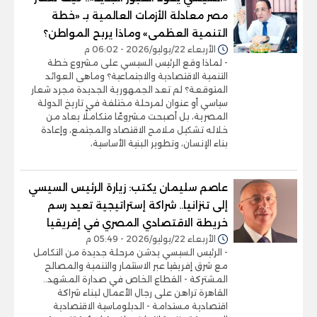
مصر معادلة الأزمات العالمية بـ «خطة
التنمية العظمى» وماذا يربح المواطن؟
الأربعاء 22/يوليو/2026 - 06:02 م
- لماذا وقع الرئيس السيسي على مشروع خطة
التنمية الاقتصادية والاجتماعية؟ وماهى العوائد
المتوقعة؟ لم تعد الجمهورية الجديدة مجرد شعار
سياسي أو عنوان لمرحلة مختلفة في تاريخ الدولة
المصرية، بل أصبحت مشروعًا متكاملًا يعاد من
خلاله تشكيل ملامح الاقتصاد والمجتمع، وإعادة
بناء الإنسان، وتطوير البنية الأساسية،
عاصم سليمان يكتب: زيارة الرئيس السيسي
إلى تنزانيا.. شراكة إستراتيجية تعيد رسم
خريطة الاقتصادي المصري في إفريقيا
الأربعاء 22/يوليو/2026 - 05:49 م
- الرئيس السيسي يدشن مرحلة جديدة من التكامل
مع شرق إفريقيا عبر الاستثمار والتنمية والمصالح
المشتركة - القطاع الخاص في صدارة المشهد..
القاهرة تراهن على رجال الأعمال لبناء شراكة
اقتصادية مستدامة - الدبلوماسية الاقتصادية