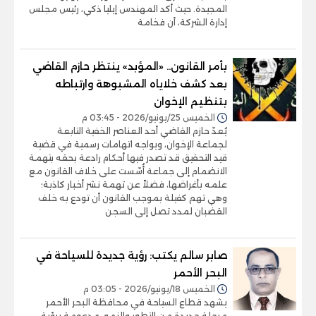
المجيدة. حيث أكد المهندس إيليا ذكي، رئيس مجلس
إدارة الشركة، أن فخامة
بأمر القانون.. «المؤبد» ينتظر حازم القاضي
بعد كشف خلاياه المشبوهة وارتباطه
بتنظيم الإخوان
الخميس 25/يونيو/2026 - 03:45 م
يُعدّ حازم القاضي أحد العناصر الخفية التابعة
لجماعة الإخوان، ويواجه اتهامات رسمية في قضية
قيد التحقيق قد تصدر فيها أحكام رادعة بحقه بتهمة
الانضمام إلى جماعة أُسّست على خلاف القانون مع
علمه بأغراضها، فضلاً عن تهمة نشر أخبار كاذبة؛
وهي تهم كفيلة بموجب القانون أن تودع به خلف
القضبان لمدد تصل إلى السجن
صابر سالم يكتب: رؤية جديدة للسياحة في
البحر الأحمر
الخميس 18/يونيو/2026 - 03:05 م
يشهد قطاع السياحة في محافظة البحر الأحمر
مرحلة جديدة من التطور والنمو، مدعومة برؤية