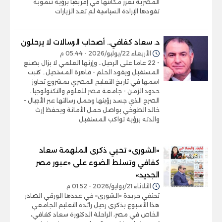
المصرية تعزز مكانتها في إفريقيا برؤية تنموية
تقودها الإرادة السياسية لم تعد الزيارات
د. سعاد كفافي.. أصحاب الرسالات لا يرحلون
الأربعاء 22/يوليو/2026 - 05:44 م
- 22 عاما على الرحيل.. وإرثها العلمي لا يزال يصنع
المستقبل ويقود الحلم - قاهرة المستحيل.. كتبت
اسمها في تاريخ التعليم المصري بمشروع تجاوز
حدود الزمن - جامعة مصر للعلوم والتكنولوجيا..
الصرح الذي جسد رؤيتها وحمل رسالتها عبر الأجيال -
خالد الطوخي يواصل حمل الأمانة ويحفظ إرث
والدته برؤية تواكب المستقبل
«الشورى» تحيي ذكرى الملهمة سعاد
كفافي وتسلط الضوء على «عبور مصر
الجديد»
الثلاثاء 21/يوليو/2026 - 01:52 م
تحتفي جريدة «الشورى» في عددها الورقي الصادر
هذا الأسبوع بذكرى رحيل رائدة التعليم الجامعي
الخاص في مصر، الراحلة الدكتورة سعاد كفافي،