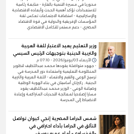
محوريا في مسيرة التنمية بالقارة - متابعة رئاسية
للاستعدادات تؤكد أهمية الحدث وأبعاده الاقتصادية
والإستراتيجية - استضافة الاجتماعات تعكس ثقة
المؤسسات الإفريقية والدولية في قوة الاقتصاد
المصري - دعم مستمر للتكامل الاقتصادي
وزير التعليم يعيد الاعتبار للغة العربية
والتربية الدينية بتوجيهات الرئيس السيسي
الأربعاء 03/يونيو/2026 - 07:10 م
- جهود متواصلة يقودها محمد عبداللطيف لتطوير
المنظومة التعليمية واستعادة دور المدرسة في
ترسيخ الوعي والقيم والانتماء - اللغة العربية والتربية
الدينية.. ركيزتان أساسيتان في بناء الهوية الوطنية
وصياغة الوعي - الوزير محمد عبداللطيف يقود
مسارا إصلاحيا لمعالجة التحديات المتراكمة وإعادة
الانضباط إلى المدرسة
شمس الدراما المصرية إنجي كيوان تواصل
التألق في الدراما بأداء احترافي في
«الفرنساوي» أمام عمرو يوسف