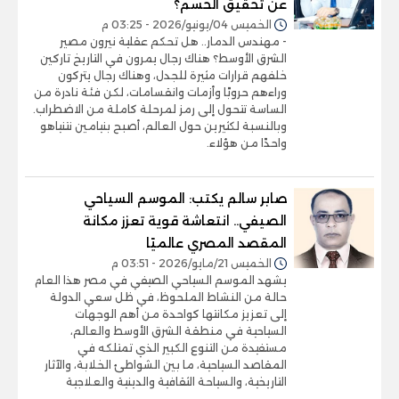
عن تحقيق الحسم؟
الخميس 04/يونيو/2026 - 03:25 م
- مهندس الدمار.. هل تحكم عقلية نيرون مصير
الشرق الأوسط؟ هناك رجال يمرون في التاريخ تاركين
خلفهم قرارات مثيرة للجدل، وهناك رجال يتركون
وراءهم حروبًا وأزمات وانقسامات، لكن فئة نادرة من
الساسة تتحول إلى رمز لمرحلة كاملة من الاضطراب.
وبالنسبة لكثيرين حول العالم، أصبح بنيامين نتنياهو
واحدًا من هؤلاء.
صابر سالم يكتب: الموسم السياحي
الصيفي.. انتعاشة قوية تعزز مكانة
المقصد المصري عالميًا
الخميس 21/مايو/2026 - 03:51 م
يشهد الموسم السياحي الصيفي في مصر هذا العام
حالة من النشاط الملحوظ، في ظل سعي الدولة
إلى تعزيز مكانتها كواحدة من أهم الوجهات
السياحية في منطقة الشرق الأوسط والعالم،
مستفيدة من التنوع الكبير الذي تمتلكه في
المقاصد السياحية، ما بين الشواطئ الخلابة، والآثار
التاريخية، والسياحة الثقافية والدينية والعلاجية