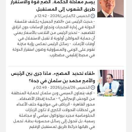
يرسم معادلة الحكمة.. الصبر قوة والاستقرار
طريق الشعوب إلى المستقبل
الخميس 12/مارس/2026 - 12:42 م
- حديث الرئيس عن «الصبر الجميل» يكشف فلسفة
الدولة في إدارة التحديات وتجاوز الإساءات دون انزلاق
للتصعيد. - تحذير الرئيس من التلاعب بالأسعار يعني
أن حماية المواطن أولوية لا تقبل الاستغلال في
أوقات الأزمات. - رسائل الرئيس تعكس رؤية متزنة
تقوم على الوعي والمسؤولية وصون استقرار الدولة
في محيط إقليمي مضطرب.
«لقاء تحديد المصير».. ماذا جرى بين الرئيس
والأمير محمد بن سلمان في جدة؟
الخميس 26/فبراير/2026 - 02:49 م
- كيف يتعاون السيسي وبن سلمان لحماية المنطقة
من الوحش الإسرائيلي؟ - مائدة إفطار الأصدقاء..
محور القاهرة - الرياض في مواجهة حلف الأعداء
في لحظات التحولات الكبرى لا تكون الزيارات
الدبلوماسية مجرد بروتوكول سياسي أو مجاملة
رسمية، بل تتحول إلى رسائل محسوبة بدقة، تحمل
في طياتها خرائط طريق لمستقبل الإقليم