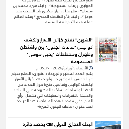
أمام مجانين الحرب هذه المرة؟ - ما سر عودة
الحوثيين لإرهاب السعودية؟.. وكيف سيرد محمد بن
سلمان؟ - هل تغلق إيران مضيق باب المندب بعد
هرمز ؟.. وكيف يتأثر الاقتصاد المصري؟ يفقد العالم
عقله هذه الأيام! لغة السياسة
"الشورى" تفتح خزائن الأسرار وتكشف
كواليس "ساعات الجنون" بين واشنطن
وطهران ومخططات "يحيى موسى"
المسمومة
الأربعاء 15/يوليو/2026 - 05:37 م
يفتح العدد المطبوع لجريدة «الشورى» الصادر صباح
غدٍ الخميس، الموافق 16 يوليو 2026، خزائن الأسرار
ليكشف كواليس وتفاصيل مثيرة حول العديد من
القضايا والملفات الساخنة المطروحة على الساحة،
والمليئة بالانفرادات والتحقيقات التي تشغل الرأي
العام. وفي مقدمة هذه الملفات، ترصد الجريدة
تحت عنوان «ساعات الجنون الأخيرة»
البنك التجاري الدولي CIB يحصد جائزة