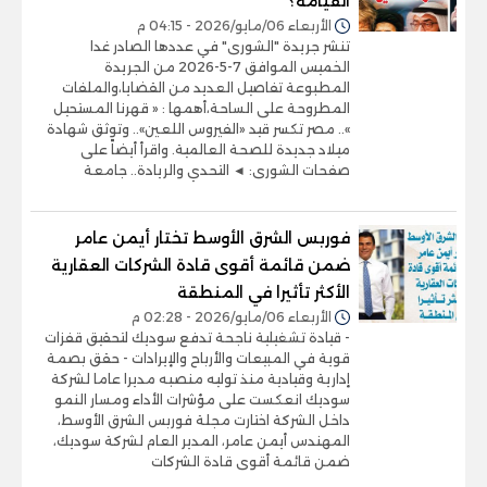
القيامة؟
الأربعاء 06/مايو/2026 - 04:15 م
تنشر جريدة "الشورى" في عددها الصادر غدا
الخميس الموافق 7-5-2026 من الجريدة
المطبوعة تفاصيل العديد من القضايا،والملفات
المطروحة على الساحة،أهمها : « قهرنا المستحيل
».. مصر تكسر قيد «الفيروس اللعين».. وتوثق شهادة
ميلاد جديدة للصحة العالمية. واقرأ أيضاً على
صفحات الشورى: ◄ التحدي والريادة.. جامعة
فوربس الشرق الأوسط تختار أيمن عامر
ضمن قائمة أقوى قادة الشركات العقارية
الأكثر تأثيرا في المنطقة
الأربعاء 06/مايو/2026 - 02:28 م
- قيادة تشغيلية ناجحة تدفع سوديك لتحقيق قفزات
قوية في المبيعات والأرباح والإيرادات - حقق بصمة
إدارية وقيادية منذ توليه منصبه مديرا عاما لشركة
سوديك انعكست على مؤشرات الأداء ومسار النمو
داخل الشركة اختارت مجلة فوربس الشرق الأوسط،
المهندس أيمن عامر، المدير العام لشركة سوديك،
ضمن قائمة أقوى قادة الشركات