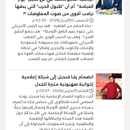
القيامة" أم أن "طبول الحرب" التي يدقها
ترامب أقوى من صوت المفاوضات ؟!
الخميس 02/أبريل/2026 - 02:20 م
- نداء السلام من القاهرة - كيف يرد الرئيس الأمريكي
على دعوة زعيم الشرق الأوسط؟ - هل يدفع الخليج
الثمن؟.. وهل يرد الحرس الثوري على الغضب
الأمريكي باستهدافات غير مسبوقة للسعودية
والإمارات والكويت والبحرين وقطر؟ في لحظة
إقليمية مشتعلة تتداخل فيها حسابات القوة مع
احتمالات الانفجار الشامل، لم يعد الصمت
انضمام رشا قنديل إلى شبكة إعلامية
إخوانية صهيونية مثيرة للجدل
الثلاثاء 31/مارس/2026 - 03:57 م
أثارت خطوة انضمام الإعلامية رشا قنديل، زوجة
السياسي أحمد طنطاوي، إلى مجلس إدارة ما يُعرف
بـشبكة محرري الشرق الأوسط وشمال إفريقيا، جدلًا
واسعًا في الأوساط الإعلامية، في ظل ما يُثار حول
طبيعة هذه الشبكة وارتباطاتها الإقليمية
والتنظيمية. وتشير المعلومات المتداولة إلى أن
رئاسة مجلس إدارة الشبكة يتولاها