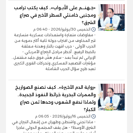
«جـهنــم على الأَبـواب».. كيف يكتب ترامب
ومجتبى خامنئي السطر الأخير في صراع
الشرق؟
الخميس 30/يوليو/2026 - 06:40 م
- مفاوضات متعثرة واستعدادات عسكرية متسارعة
تثير المخاوف من اقتراب جولة ثانية أكثر دموية من
الحرب الأولى - حرب انتهت بالنار وهدنة معلقة
بالخيط الرفيع.. أخطر مراحل الصراع الأمريكي -
الإيراني لم تبدأ بعد - سلام هشّ فوق جليد مشتعل..
مؤشرات التصعيد العسكري وتحركات القوى الكبرى
تعيد طرح سؤال الحرب الشاملة
«رواية الدم الأخيرة».. كيف تصنع الصواريخ
والممرات البحرية خرائط النفوذ الجديدة..
ولماذا تدفع الشعوب وحدها ثمن صراع
الكبار؟
الخميس 16/يوليو/2026 - 06:05 م
- ماذا تجني واشنطن وطهران من إشعال النيران في
الشرق الأوسط؟ - هل يقف المجتمع الدولي عاجزا