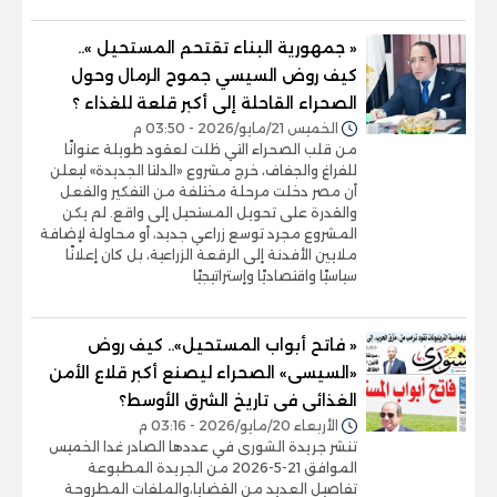
« جمهورية البناء تقتحم المستحيل »..
كيف روض السيسي جموح الرمال وحول
الصحراء القاحلة إلى أكبر قلعة للغذاء ؟
الخميس 21/مايو/2026 - 03:50 م
من قلب الصحراء التي ظلت لعقود طويلة عنوانًا
للفراغ والجفاف، خرج مشروع «الدلتا الجديدة» ليعلن
أن مصر دخلت مرحلة مختلفة من التفكير والفعل
والقدرة على تحويل المستحيل إلى واقع. لم يكن
المشروع مجرد توسع زراعي جديد، أو محاولة لإضافة
ملايين الأفدنة إلى الرقعة الزراعية، بل كان إعلانًا
سياسيًا واقتصاديًا وإستراتيجيًا
« فاتح أبواب المستحيل».. كيف روض
«السيسى» الصحراء ليصنع أكبر قلاع الأمن
الغذائى فى تاريخ الشرق الأوسط؟
الأربعاء 20/مايو/2026 - 03:16 م
تنشر جريدة الشورى في عددها الصادر غدا الخميس
الموافق 21-5-2026 من الجريدة المطبوعة
تفاصيل العديد من القضايا،والملفات المطروحة