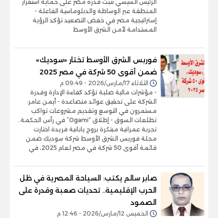
الرئيس السيسي تثبت قدرة مصر على حماية استقرار
المنطقة عبر الوساطة والدبلوماسية الفاعلة -
إستراتيجية مصر في خفض التصعيد تؤكد الرؤية
المستدامة لأمن الشرق الأوسط
فوربس الشرق الأوسط تختار «سوديك»
ضمن أقوى 50 شركة في مصر 2025
الثلاثاء 17/مارس/2026 - 09:49 م
- مؤشرات مالية صلبة تؤكد كفاءة الإدارة وقدرة
الشركة على تحقيق عوائد متصاعدة - أيمن عامر:
مستمرون في التوسع وتقديم مشروعات تواكب
تطلعات السوق - إطلاق “Ogami” في رأس الحكمة..
تجربة عمرانية مبتكرة بروح يابانية فريدة اختارت
مجلة فوربس الشرق الأوسط شركة سوديك ضمن
قائمة أقوى 50 شركة في مصر لعام 2025، في
صابر سالم يكتب: السياحة المصرية في ظل
الحرب الإقليمية.. تحديات صعبة وقدرة على
الصمود
الخميس 12/مارس/2026 - 12:46 م