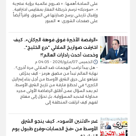
على الساحة،أهمها : « صــروح عالمـية برؤية عصرية
».. «سوديك» ترسم خريطة العقار بمقاييس احترافية..
وإقبال تاريخي يرسخ صدارتها في السوق. واقرأ أيضاً
على صفحات الشورى: ◄ العبور
«الرقصة الأخيرة فوق فوهة البركان».. كيف
اخترقت صواريخ الملالي "درع الخليج"..
وخدعت أحدث رادارات العالم؟!
الخميس 07/مايو/2026 - 04:05 م
- هل يبدأ ترامب الهجمات ضد الملالي مرة أخرى؟..
نهاية العالم تبدأ من مضيق هرمز - كيف يحرّض
نتنياهو على حرق الشرق الأوسط من أجل بناء إسرائيل
الكبرى؟ في لحظةٍ فارقة من تاريخ الشرق الأوسط،
لم يعد السؤال عمن أطلق الرصاصة الأولى مجرد
محاولة لتحديد المسؤولية، بل تحوّل إلى مفتاح
لفهم كيف انزلقت المنطقة إلى
غدر «الاثنين الأسود».. كيف ينجو الشرق
الأوسط من «فخ الحسابات»وقرع طبول يوم