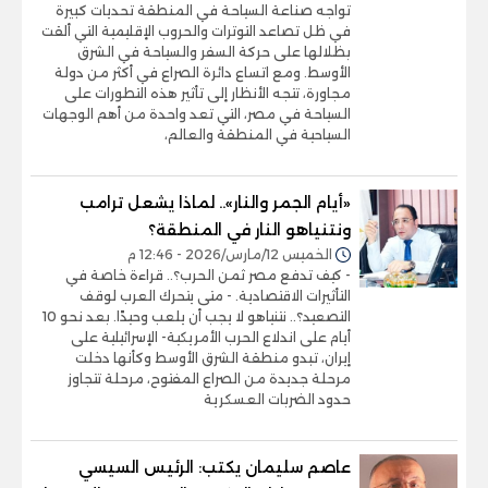
تواجه صناعة السياحة في المنطقة تحديات كبيرة
في ظل تصاعد التوترات والحروب الإقليمية التي ألقت
بظلالها على حركة السفر والسياحة في الشرق
الأوسط. ومع اتساع دائرة الصراع في أكثر من دولة
مجاورة، تتجه الأنظار إلى تأثير هذه التطورات على
السياحة في مصر، التي تعد واحدة من أهم الوجهات
السياحية في المنطقة والعالم،
«أيام الجمر والنار».. لماذا يشعل ترامب
ونتنياهو النار في المنطقة؟
الخميس 12/مارس/2026 - 12:46 م
- كيف تدفع مصر ثمن الحرب؟.. قراءة خاصة في
التأثيرات الاقتصادية. - متى يتحرك العرب لوقف
التصعيد؟.. نتنياهو لا يجب أن يلعب وحيدًا. بعد نحو 10
أيام على اندلاع الحرب الأمريكية- الإسرائيلية على
إيران، تبدو منطقة الشرق الأوسط وكأنها دخلت
مرحلة جديدة من الصراع المفتوح، مرحلة تتجاوز
حدود الضربات العسكرية
عاصم سليمان يكتب: الرئيس السيسي