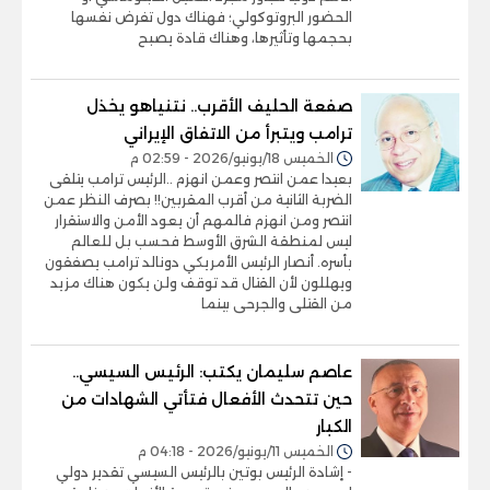
الحضور البروتوكولي؛ فهناك دول تفرض نفسها
بحجمها وتأثيرها، وهناك قادة يصبح
صفعة الحليف الأقرب.. نتنياهو يخذل
ترامب ويتبرأ من الاتفاق الإيراني
الخميس 18/يونيو/2026 - 02:59 م
بعيدا عمن انتصر وعمن انهزم ..الرئيس ترامب يتلقى
الضربة الثانية من أقرب المقربين!! بصرف النظر عمن
انتصر ومن انهزم فالمهم أن يعود الأمن والاستقرار
ليس لمنطقة الشرق الأوسط فحسب بل للعالم
بأسره. أنصار الرئيس الأمريكي دونالد ترامب يصفقون
ويهللون لأن القتال قد توقف ولن يكون هناك مزيد
من القتلى والجرحى بينما
عاصم سليمان يكتب: الرئيس السيسي..
حين تتحدث الأفعال فتأتي الشهادات من
الكبار
الخميس 11/يونيو/2026 - 04:18 م
- إشادة الرئيس بوتين بالرئيس السيسي تقدير دولي