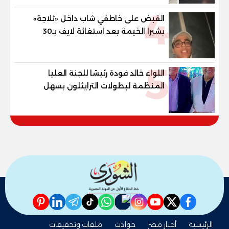
4
القبض على خاطفي شاب داخل «ثلاجة»
بشبرا الخيمة بعد استغاثة لايف بـ30
دقيقة
5
اللواء خالد فودة رئيسًا للجنة العليا
المنظمة لبطولات الترايثلون بسهل
حشيش
pinterest
linkedin
telegram
whatsapp
tiktok
instagram
nabd
youtube
twitter
facebook
الرئيسية
أخبار مصر
حوادث
ملفات وتحقيقات