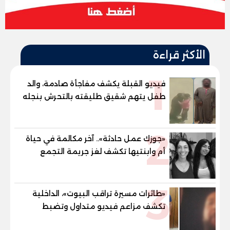
الأكثر قراءة
1
فيديو القبلة يكشف مفاجأة صادمة، والد
طفل يتهم شقيق طليقته بالتحرش بنجله
في القليوبية
2
«جوزك عمل حادثة».. آخر مكالمة في حياة
أم وابنتيها تكشف لغز جريمة التجمع
الخامس
3
«طائرات مسيرة تراقب البيوت»، الداخلية
تكشف مزاعم فيديو متداول وتضبط
صاحبه المريض نفسيا