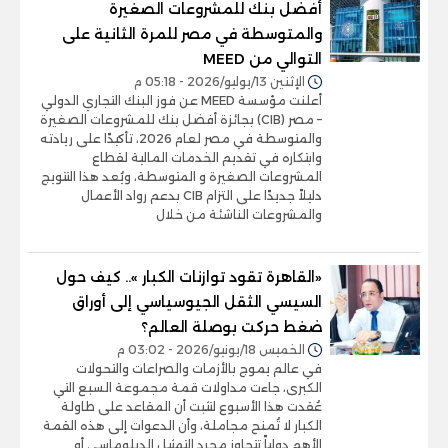
أفضل بنك للمشروعات الصغيرة
والمتوسطة في مصر للمرة الثانية على
التوالي من MEED
الإثنين 13/يوليو/2026 - 05:18 م
أعلنت مؤسسة MEED عن فوز البنك التجاري الدولي
– مصر (CIB) بجائزة أفضل بنك للمشروعات الصغيرة
والمتوسطة في مصر لعام 2026، تأكيدًا على ريادته
وابتكاره في تقديم الخدمات المالية لقطاع
المشروعات الصغيرة و المتوسطة، ويُعد هذا التتويج
دليلاً جديدًا على التزام CIB بدعم رواد الأعمال
والمشروعات الناشئة من خلال
«القاهرة تقود توازنات الكبار ».. كيف حول
السيسي الثقل الجيوسياسي إلى أوراق
ضغط حركت بوصلة العالم؟
الخميس 18/يونيو/2026 - 03:02 م
في عالم يموج بالأزمات والصراعات والتحولات
الكبرى، جاءت مداولات قمة مجموعة السبع التي
عُقدت هذا الأسبوع لتثبت أن المقاعد على طاولة
الكبار لا تُمنح مجاملة، وأن الدعوات إلى هذه القمة
الأهم دولياً تتجاوز مجرد التمثيل الدبلوماسي أو