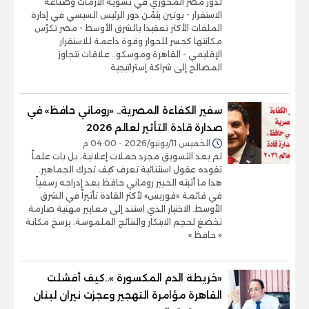
لدور مصر المحوري في تسوية الأزمات وصناعة
الاستقرار - بوتين يثمّن دور الرئيس السيسي في إدارة
الملفات الأكثر تعقيدا بالشرق الأوسط - مصر تكرّس
مكانتها كجسر للحوار وقوة داعمة للاستقرار
الإقليمي - القاهرة وموسكو.. علاقات تتجاوز
المصالح إلى شراكة إستراتيجية
سفير الكفاءة المصرية.. «روماني حافظ» في
صدارة قادة التأثير لعالم 2026
الخميس 11/يونيو/2026 - 04:00 م
لم يعد التسويق مجرد حملات إعلانية، بل بات علماً
تقوده عقول استثنائية تعرف كيف تحرك الجماهير.
هذا ما أثبته الخبير روماني حافظ بعد إدراجه رسمياً
في قائمة «فوربس» لأكثر القادة تأثيراً في الشرق
الأوسط. الاختيار الذي استند إلى معايير مهنية صارمة
تخضغ لحجم الابتكار والنتائج الملموسة، يرسخ مكانة
« حافظ »
«خريطة الدم المكسورة »..كيف أفشلت
القاهرة مؤامرة التهجير وعجزت نيران لبنان