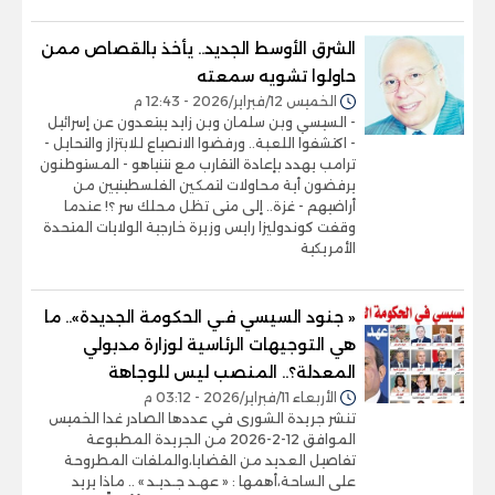
الشرق الأوسط الجديد.. يأخذ بالقصاص ممن
حاولوا تشويه سمعته
الخميس 12/فبراير/2026 - 12:43 م
- السيسي وبن سلمان وبن زايد يبتعدون عن إسرائيل
- اكتشفوا اللعبة.. ورفضوا الانصياع للابتزاز والتحايل -
ترامب يهدد بإعادة التقارب مع نتنياهو - المستوطنون
يرفضون أية محاولات لتمكين الفلسطينيين من
أراضيهم - غزة.. إلى متى تظل محلك سر ؟! عندما
وقفت كوندوليزا رايس وزيرة خارجية الولايات المتحدة
الأمريكية
« جنود السيسي فـي الحكومة الجديدة».. ما
هي التوجيهات الرئاسية لوزارة مدبولي
المعدلة؟.. المنصب ليس للوجاهة
الأربعاء 11/فبراير/2026 - 03:12 م
تنشر جريدة الشورى في عددها الصادر غدا الخميس
الموافق 12-2-2026 من الجريدة المطبوعة
تفاصيل العديد من القضايا،والملفات المطروحة
على الساحة،أهمها : « عهـد جـديـد » .. ماذا يريد