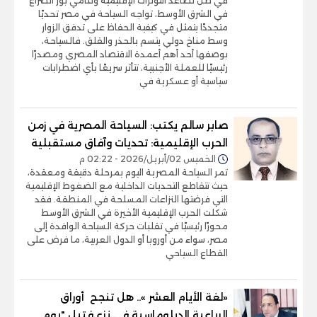
في ظل تصاعد التوترات الإقليمية وتنامي بؤر الصراع
في الشرق الأوسط، تواجه السياحة في مصر تحديًا
متجددًا يتمثل في كيفية الحفاظ على تدفق الزوار
وسط مناخ دولي يتسم بالحذر والقلق. فالسياحة،
بوصفها أحد أهم أعمدة الاقتصاد المصري ومصدرًا
رئيسيًا للعملة الأجنبية، تتأثر سريعًا بأي اضطرابات
سياسية أو عسكرية في
صابر سالم يكتب: السياحة المصرية في زمن
الحرب الإقليمية: تحديات وآفاق مستقبلية
الخميس 02/أبريل/2026 - 02:22 م
تمر السياحة المصرية اليوم بمرحلة دقيقة ومعقدة،
حيث تتقاطع التحديات الداخلية مع الضغوط الإقليمية
التي فرضتها النزاعات المسلحة في المنطقة. فقد
شكلت الحرب الإقليمية الأخيرة في الشرق الأوسط
محورًا رئيسيًا في تقلبات حركة السياحة الوافدة إلى
مصر، سواء من أوروبا أو الدول العربية، ما فرض على
القطاع السياحي
«لغة الأيام العشر ».. هل تنجح أوراق
الرباعية الدبلوماسبة في نزع فتيل "يوم