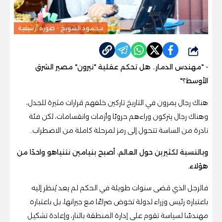
محمود الشويخ - صورة أرشيفية
شارك
- "مهندس الدمار.. هل تحكم عقلية "نيرون" مصير الشرق
الأوسط؟"
هناك رجال يمرون في التاريخ تاركين خلفهم قرارات مثيرة للجدل،
وهناك رجال يتركون وراءهم حروبًا وأزمات وانقسامات، لكن فئة
نادرة من الساسة تتحول إلى رمز لمرحلة كاملة من الاضطراب.
وبالنسبة لكثيرين حول العالم، أصبح بنيامين نتنياهو واحدًا من
هؤلاء.
فالرجل الذي قضى سنوات طويلة في الحكم لم يعد يُنظر إليه
باعتباره رئيس وزراء لدولة تخوض صراعًا مع جيرانها، بل باعتباره
مهندسًا لسياسة تقوم على إدارة المنطقة بالنار، وإعادة تشكيل