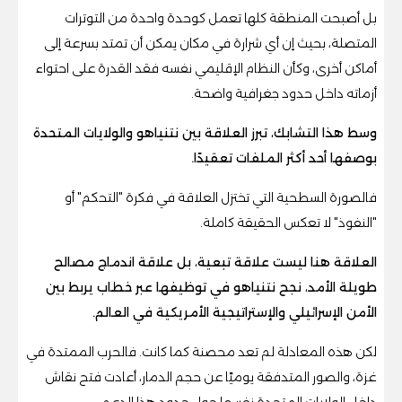
بل أصبحت المنطقة كلها تعمل كوحدة واحدة من التوترات
المتصلة، بحيث إن أي شرارة في مكان يمكن أن تمتد بسرعة إلى
أماكن أخرى، وكأن النظام الإقليمي نفسه فقد القدرة على احتواء
أزماته داخل حدود جغرافية واضحة.
وسط هذا التشابك، تبرز العلاقة بين نتنياهو والولايات المتحدة
بوصفها أحد أكثر الملفات تعقيدًا.
فالصورة السطحية التي تختزل العلاقة في فكرة "التحكم" أو
"النفوذ" لا تعكس الحقيقة كاملة.
العلاقة هنا ليست علاقة تبعية، بل علاقة اندماج مصالح
طويلة الأمد، نجح نتنياهو في توظيفها عبر خطاب يربط بين
الأمن الإسرائيلي والإستراتيجية الأمريكية في العالم.
لكن هذه المعادلة لم تعد محصنة كما كانت. فالحرب الممتدة في
غزة، والصور المتدفقة يوميًا عن حجم الدمار، أعادت فتح نقاش
داخل الولايات المتحدة نفسها حول حدود هذا الدعم.