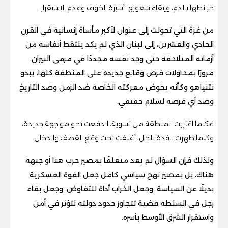
خرائطها بالدم، وإبقاء شعوبها أسيرة الخوف وعدم الاستقرار.
من غزة التي تحولت إلى عنوان لأكبر مأساة إنسانية في القرن
الحادي والعشرين، إلى لبنان الذي لم يكد يلتقط أنفاسه من
أزماته المتلاحقة حتى وجد نفسه مجددًا في مرمى النيران،
مرورًا بمحاولات فرض وقائع جديدة على المنطقة كلها، يبدو
نتنياهو وكأنه يخوض معركته الخاصة ضد الزمن وضد التاريخ
وضد أي فرصة لسلام حقيقي.
فكلما اقتربت المنطقة من تسوية، اندفعت نحو مواجهة جديدة،
وكلما ظهرت نافذة للحل، أغلقت تحت وقع القصف والدخان.
ولذلك فإن السؤال لم يعد متعلقًا بمصير حرب هنا أو جبهة
هناك، بل بمصير نهج سياسي كامل جعل القوة العسكرية
بديلًا عن السياسة، وجعل الخراب أداة للتفاوض، وجعل بقاء
رجل في السلطة قضية تتجاوز حدود دولته لتؤثر في أمن
واستقرار الشرق الأوسط بأسره.