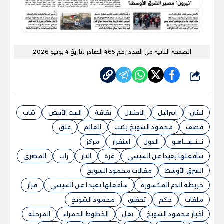
الصفحة الثانية من العدد رقم 465 الصادر بتاريخ 4 يونيو 2026
شارك
لبنان
اسرائيل
الاحتلال
ثقافة
البيت الأبيض
شاب
قصف
محمود الشويخ يكتب
العالم
غلق
نـــتــنيـــاهـو
الدول
استقرار
مركز
سأفعلها بعيدا عن السيسي
غزة
النار
راب
المصري
الشرق الأوسط
مقالات محمود الشويخ
خريطة الدم المكسورة
سأفعلها بعيد ا عن السيسي
قرار
ملفات
حكم
تحقيق
محمود الشويخ
أخبار محمود الشويخ
نقل
الخطوط الحمراء
المرحلة