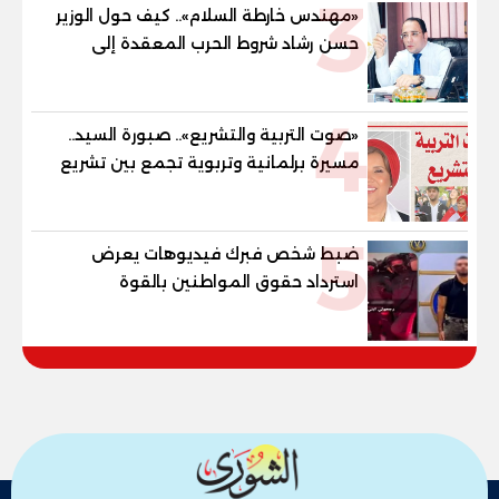
3
والنور للمكفوفين
«مهندس خارطة السلام».. كيف حول الوزير
حسن رشاد شروط الحرب المعقدة إلى
"خارطة طريق" للانسحاب والإعمار؟
4
«صوت التربية والتشريع».. صبورة السيد..
مسيرة برلمانية وتربوية تجمع بين تشريع
القوانين وصناعة الأجيال لبناء الإنسان
المصري
5
ضبط شخص فبرك فيديوهات يعرض
استرداد حقوق المواطنين بالقوة