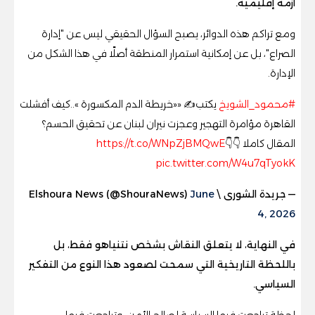
أزمة إقليمية.
ومع تراكم هذه الدوائر، يصبح السؤال الحقيقي ليس عن "إدارة
الصراع"، بل عن إمكانية استمرار المنطقة أصلًا في هذا الشكل من
الإدارة.
#محمود_الشويخ
يكتب✍️ ««خريطة الدم المكسورة »..كيف أفشلت
القاهرة مؤامرة التهجير وعجزت نيران لبنان عن تحقيق الحسم؟
المقال كاملا 👇👇
https://t.co/WNpZjBMQwE
pic.twitter.com/W4u7qTyokK
— جريدة الشورى \ Elshoura News (@ShouraNews)
June
4, 2026
في النهاية، لا يتعلق النقاش بشخص نتنياهو فقط، بل
باللحظة التاريخية التي سمحت لصعود هذا النوع من التفكير
السياسي.
لحظة تراجعت فيها السياسة لصالح الأمن، وتراجعت فيها