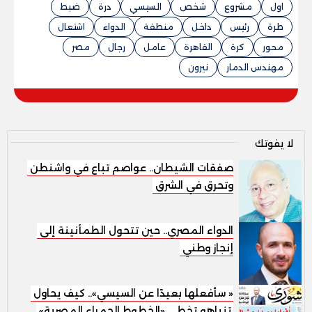
اول
مشروع
شخص
السيسي
درة
ضبط
طرة
رئيس
داخل
منطقة
الدواء
اشتعال
محور
كرة
القاهرة
عامل
رجال
مصر
مهندس الدمار
نيرون
لا يفوتك
صفقات الشيطان.. عواصم تباع في واشنطن
وتحرق في الشرق
الدواء المصري.. حين تتحول الطمأنينة إلى
إنجاز وطني
« سأفعلها بعيدًا عن السيسي».. كيف يحاول
نتنياهو تخطي «الخطوط الحمراء المصرية»