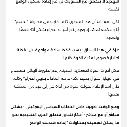
التهديد لا يتحقق عبر التسويات بل عبر إعادة تشكيل الواقع
نفسه.
لكن المفارقة أن هذا المنطق، كلما اقترب من محاولة "الحسم"،
أنتج عكسه تمامًا، إذ يعيد إنتاج أسباب الصراع بشكل أكثر عمقًا
وتعقيدًا.
غزة في هذا السياق ليست فقط ساحة مواجهة، بل نقطة
اختبار قصوى لفكرة القوة ذاتها.
فكل أدوات القوة العسكرية الحديثة، رغم تطورها الهائل، تصطدم
في النهاية بسؤال بسيط لكنه حاسم: لماذا لا ينتهي الصراع؟ وكلما
طال أمد الإجابة، تحولت القوة من أداة حل إلى جزء من المشكلة
نفسها.
ومع الوقت، ظهرت داخل الخطاب السياسي الإسرائيلي - بشكل
مباشر أو غير مباشر - أفكار تتجاوز منطق الحرب التقليدية نحو
ما يمكن تسميته بمحاولات "إعادة هندسة الواقع