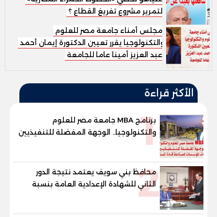
لتمرير مشروع تفريغ القطاع ؟
مجلس أمناء جامعة مصر للعلوم
والتكنولوجيا يقرر تعيين الدكتورة إيمان أحمد
عبد العزيز أمينا عاما للجامعة
الأكثر قراءة
1
برنامج MBA جامعة مصر للعلوم
والتكنولوجيا.. الوجهة المفضلة للتنفيذيين
وقيادات المؤسسات لصناعة قادة
المستقبل
2
محافظ بني سويف يعتمد نتيجة الدور
الثاني للشهادة الإعدادية العامة بنسبة
79.9% نظامي ...و69.55% منازل.. و70.56%
للمهنية .. و100% للصُم وضعاف السمع