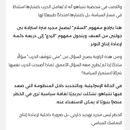
واللافت في شخصية نتنياهو أنه لا يُعامل الحرب باعتبارها استثناءً
في مسار السياسة، بل باعتبارها امتدادًا طبيعيًا لها.
هنا يتراجع مفهوم "السلام" ليصبح مجرد فترة استراحة بين
جولتين من العنف، ويتحول مفهوم "الردع" إلى ذريعة دائمة
لإعادة إنتاج التوتر.
ومن هذه الزاوية يصبح السؤال عن "متى تتوقف الحرب" سؤالًا
ساذجًا إذا لم يُطرح معه السؤال الأعمق: لماذا أصبحت الحرب نفسها
شرطًا لاستمرار السياسة؟
في الحالة الإسرائيلية، وبالتحديد داخل المنظومة التي صعد
فيها نتنياهو، تشكلت تدريجيًا ثقافة سياسية ترى في الخطر
عنصرًا بنيويًا لا يمكن الاستغناء عنه.
الخطر ليس مجرد تهديد خارجي، بل ضرورة داخلية لإعادة إنتاج
التماسك السياسي.