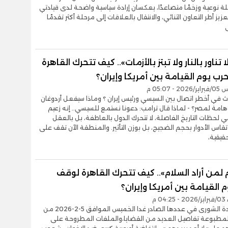
قلة نوعية وزخمًا متصاعدًا، يعكسان إرادة سياسية واضحة لدى قيادتي
عزيز أطر التعاون الثنائي، والانتقال بالعلاقات إلى مرحلة أكثر تقدمًا
 تناور بالنار ولا تبتز بالأزمات».. كيف تتحرك القاهرة
ب يوم القيامة بين أمريكا وإيران؟
- 05:07 م
ث في أخطر اتصال بين السيسي ورئيس إيران ؟ وماذا سيفعل أردوغان
هامة لمصر؟ - لماذا قال ترامب: دعونا نستمع للسيسي.. إنه زعيم
 لحظات التاريخ الفاصلة، لا تتحرك الدول بالعاطفة، بل بالعقل
ا تقاس الأدوار بحجم الضجيج، بل بوزن التأثير. والمنطقة الآن تقف على
حقيقية،
 لمن أراد السلام».. كيف تتحرك القاهرة لوقف
 القيامة بين أمريكا وإيران؟
04 م
تنشر جريدة الشورى في عددها الصادر غدا الخميس الموافق 5-2-2026 من
المطبوعة تفاصيل العديد من القضايا،والملفات المطروحة على