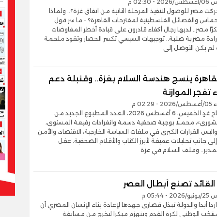
- 02:30 م
حركت مصر للوصول لتنفيذ المرحلة الثانية من اتفاق غزة؟.. ولماذا
ماس والفصائل الفلسطينية لمقترحات القاهرة؟ - ما سر قول
رًا مصر.. لديها رجال أكفاء قادرون على قيادة أخطر المفاوضات
إرادة مصرية صلبة.. توجيهات السيسي تكسر الحصار وتقود ملحمة
 لم يكن التوصل إلى
قاهرة ينسج هندسة السلام بغزة.. وقنبلة دعم
ء تفجر الموازنة
02:2 م
يصدر صباح غدٍ الخميس، 6 أغسطس 2026، العدد المطبوع الجديد من
لشورى»، محملًا بوجبة صحفية دسمة وانفرادات رفيعة المستوى،
يس القرارات الكبرى في ملفات السياسة الخارجية، الاقتصاد، والأمن
لى جانب تحليلات عميقة لأبرز الكتاب والأقلام الصحفية. عقل
لمدبر.. وملف السلام في غزة
القائد تصنع أبطال العصر
- 05:44 م
ردا أبدا والدولة تبذل قصارى جهدها لإعادة بناء الإنسان المصري أن
منتخب الوطني لكرة القدم وينهزم مبكرا ليخرج من مسابقة