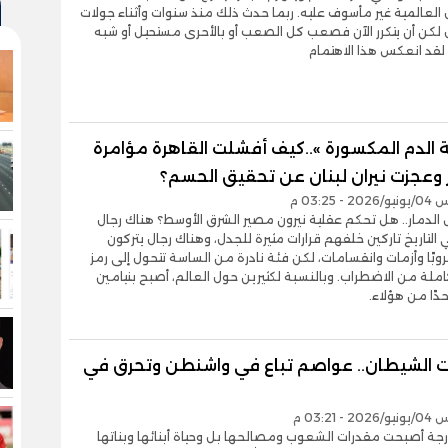
 العالمية غير مأسوف عليه. ربما حدث ذلك منذ سنوات وأثناء جولات
 لكن أن يتكرر الآن فصعب كل الصعب أو بالأحرى مستحيل أو شبه
لقد انعكس هذا الاهتمام
 الدم المكسورة »..كيف أفشلت القاهرة مؤامرة
 وعجزت نيران لبنان عن تحقيق الحسم؟
- 03:25 م
لدمار.. هل تحكم عقلية نيرون مصير الشرق الأوسط؟ هناك رجال
التاريخ تاركين خلفهم قرارات مثيرة للجدل، وهناك رجال يتركون
وبًا وأزمات وانقسامات، لكن فئة نادرة من الساسة تتحول إلى رمز
ملة من الاضطراب. وبالنسبة لكثيرين حول العالم، أصبح بنيامين
حدًا من هؤلاء.
الشيطان.. عواصم تباع في واشنطن وتحرق في
- 03:21 م
رجة أصبحت مقدرات الشعوب ومصالحها بل وحياة أبنائها وبناتها