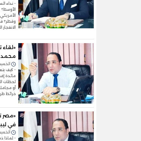
- نداء ال
الأوسط؟ -
الأمريكي 
وقطر؟ في
الانفجار 
«لقاء ت
محمد ب
الخميس 26/فبراير/2026 
- كيف يت
مائدة إفط
لحظات الت
أو مجامل
خرائط طر
«مصر تت
في ليبي
الخميس 19/فبراير/2026 
- لماذا ذ