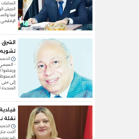
الساعات ا
الجيش الو
ليبيا وال
الإقليمي،
الشرق 
تشويه
الخميس 12/فبراير/2026 
- السيسي 
ورفضوا الا
المستوطنو
إلى متى ت
المتحدة ا
قيادية 
نقلة نو
الخميس 05/فبراير/2026 
أكدت ماري
زايد بحزب