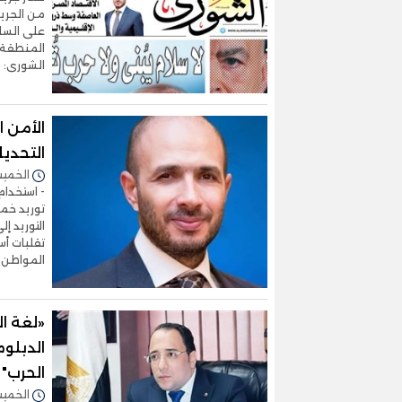
من الجري
على الساح
المنطقة..
الشورى: 
الأمن ا
التحديا
الخميس 16/أبريل/2026 
- استخدام
توريد خم
تقلبات أ
المواطن 
«لغة ال
الدبلوم
الحرب"
الخميس 02/أبريل/2026 