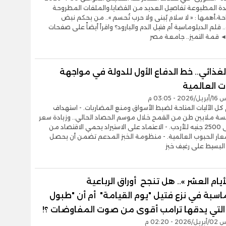
دة المطبوعة تفاصيل العديد من القضايا،والملفات المطروحة
ة،أهمها : « لا سلام يُبنى ولا حرب تُحسم ».. من يحكم نبض
 قلم الدبلوماسية أم فتيل الدم والبارود؟ واقرأ أيضاً على صفحات
◄ قمة التميز.. جامعة مصر
لغذائي.. خط الدفاع الأول للدولة في مواجهة
ت العالمية
- 03:05 م
 كل الآليات المتاحة لضبط الأسواق ومنع المضاربات. - استهداف
سة ملايين طن من القمح خلال موسم الحصاد الحالي.. وزيادة سعر
التوريد إلى 2500 جنيه للأردب. - الاعتماد على الاستيراد يحمي الاقتصاد من
سعار الحبوب العالمية. - منظومة الخبز المدعم تضمن أن يحصل
البسيط على رغيف خبز
أيام العشر ».. هل تنجح أوراق الرباعية
اسبة في نزع فتيل "يوم القيامة" أم أن "طبول
 التي يدقها ترامب أقوى من صوت المفاوضات ؟!
- 02:20 م