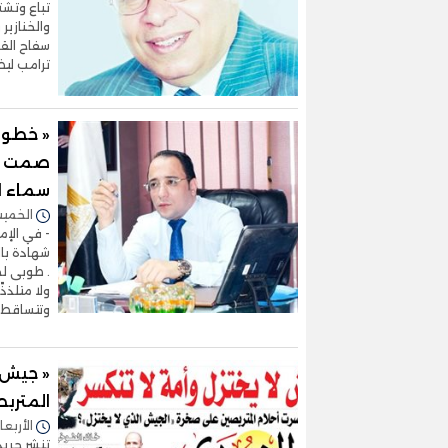
تباع وتشت
والخنازير
سفاح القر
ترامب ليض
« خطوط
صمت "ال
سماء ا
الخميس 14/مايو/2026 -
- في الإم
شهادة بال
. طوبى لمن
ولا متلذذ
وتتساقط 
« جيش ل
المترب
الأربعاء 29/أبريل/2026 - 9