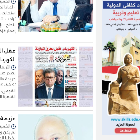
الخميس 06/أغسطس/2026 
- لماذا ت
استجابت ح
ترامب: شك
بنجاح - ب
إعمار غزة
عقل ال
الكهربا
الأربعاء 05/أغسطس/2026 - 9
جريدة «ا
تكشف كوال
القومي، إ
القاهرة ا
عزيمة 
الخميس 25/يونيو/2026 
لم يكن وا
يخذلنا ال