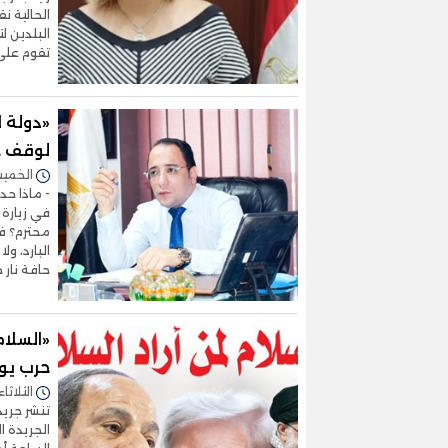
الحالية ن
البلدين لت
تقوم على
«دولة لا
لوقف حر
الخميس 05/فبراير/2026 
- ماذا حد
في زيارة 
محترم؟ في
البارد، ول
حافة نار 
«السلام
حرب يوم
الثلاثاء 03/فبراير/2026 - :25
الجريدة 