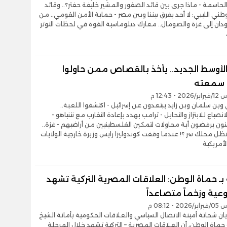
لحاسمة - ماذا جرى بين قائد الصقور والمشير خليفة حفتر؟.. وقائد
طني الليبي: لا أحد يفرق بيننا وبين مصر - حماية الأمن القومي.. من
سودان إلى غزة والصومال.. معارك دبلوماسية القوة في لحظات التوتر
الأوسط الجديد.. يأخذ بالقصاص ممن حاولوا
 سمعته
- 12:43 م
وبن سلمان وبن زايد يبتعدون عن إسرائيل - اكتشفوا اللعبة..
نصياع للابتزاز والتحايل - ترامب يهدد بإعادة التقارب مع نتنياهو -
ن يرفضون أية محاولات لتمكين الفلسطينيين من أراضيهم - غزة..
ظل محلك سر ؟! عندما وقفت كوندوليزا رايس وزيرة خارجية الولايات
لأمريكية
بـ حماة الوطن: العلاقات المصرية التركية تشهد
عية وزخماً متصاعداً
- 08:12 م
ان شحاتة أمينة الاتصال السياسي والعلاقات الحكومية بأمانة الشيخ
 حماة الوطن، أن العلاقات المصرية – التركية تشهد خلال المرحلة