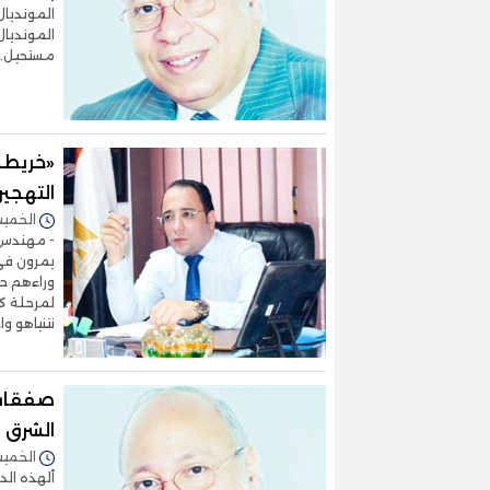
المونديال
المونديال
مستحيل. 
«خريطة
التهجير
الخميس 04/يونيو/2026 
- مهندس ا
يمرون في 
وراءهم حر
لمرحلة كا
نتنياهو وا
صفقات 
الشرق
الخميس 04/يونيو/2026 
ألهذه الد