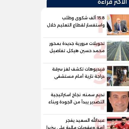
الأكثر قراءة
1
15.8 ألف شكوى وطلب
واستفسار لقطاع التعليم خلال
يوليو.. استجابة فعالة لشكاوى
2
الطلاب وأولياء الأمور
تحويلات مرورية جديدة بمحور
محمد حسين هيكل، تفاصيل
الغلق على مرحلتين
3
فيديوهات تكشف لغز سرقة
دراجة نارية أمام مستشفى
بمدينة نصر
4
نديم سمنه: نجاح استراتيجية
التصدير يبدأ من الجودة وبناء
الثقة في شعار "صنع في
5
مصر"
عبدالله السعيد يفجر
أزمة..وعقوبات مالية علي بيزيرا