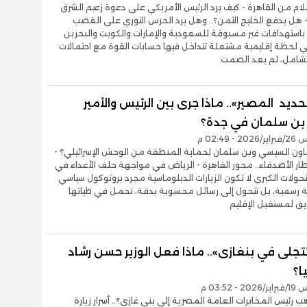
سلام من القاهرة - كيف يرد الرئيس الأمريكي على دعوة زعيم الشرق
 هل يدفع الخليج الثمن؟.. وهل يرد الحرس الثوري على الغضب
باستهدافات غير مسبوقة للسعودية والإمارات والكويت والبحرين
 لحظة إقليمية مشتعلة تتداخل فيها حسابات القوة مع احتمالات
الشامل، لم يعد الصمت
حديد المصير».. ماذا جرى بين الرئيس والأمير
ن سلمان في جدة؟
- 02:49 م
عاون السيسي وبن سلمان لحماية المنطقة من الوحش الإسرائيلي؟ -
ار الأصدقاء.. محور القاهرة - الرياض في مواجهة حلف الأعداء في
حولات الكبرى لا تكون الزيارات الدبلوماسية مجرد بروتوكول سياسي
ة رسمية، بل تتحول إلى رسائل محسوبة بدقة، تحمل في طياتها
يق لمستقبل الإقليم
جلى في بنغازى».. ماذا فعل الوزير حسن رشاد
ا؟
- 03:52 م
هب رئيس المخابرات العامة المصرية إلى بني غازي؟.. أسرار زيارة