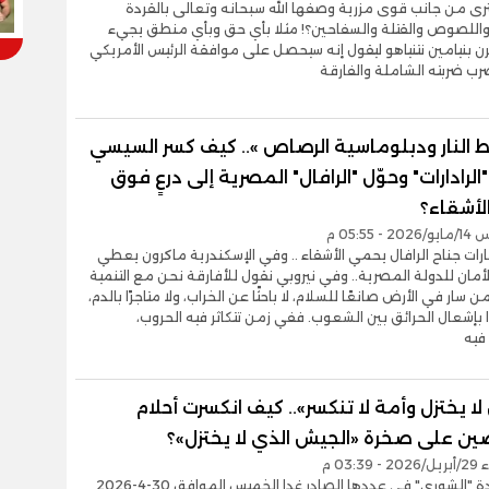
رى من جانب قوى مزرية وصفها الله سبحانه وتعالى بالقردة
 واللصوص والقتلة والسفاحين؟! مثلا بأي حق وبأي منطق يجيء
ن بنيامين نتنياهو ليقول إنه سيحصل على موافقة الرئيس الأمريكي
رب ضربته الشاملة والفارقة
 النار ودبلوماسية الرصاص ».. كيف كسر السيسي
رادارات" وحوّل "الرافال" المصرية إلى درعٍ فوق
لأشقاء؟
 05:55 م
ارات جناح الرافال يحمي الأشقاء .. وفي الإسكندرية ماكرون يعطي
أمان للدولة المصرية.. وفي نيروبي نقول للأفارقة نحن مع التنمية
 سار في الأرض صانعًا للسلام، لا باحثًا عن الخراب، ولا متاجرًا بالدم،
ًا بإشعال الحرائق بين الشعوب. ففي زمن تتكاثر فيه الحروب،
فيه
ا يختزل وأمة لا تنكسر».. كيف انكسرت أحلام
صين على صخرة «الجيش الذي لا يختزل»؟
03:3 م
تنشر جريدة "الشورى" في عددها الصادر غدا الخميس الموافق 30-4-2026