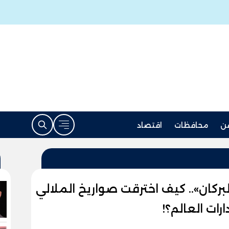
ن
محافظات
اقتصاد
بركان».. كيف اخترقت صواريخ الملالي
رات العالم؟!