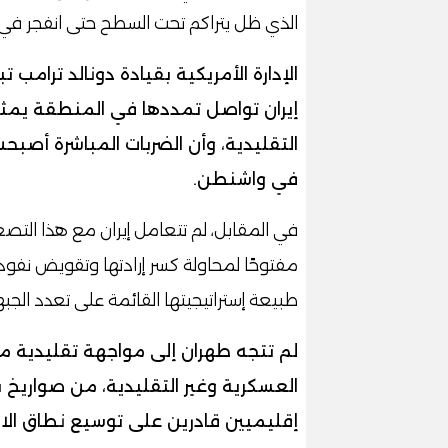
الذي ظل يتراكم تحت السطح حتى انفجر في 
الإدارة الأمريكية بقيادة دونالد ترامب 
إيران تواصل تمددها في المنطقة يمثل ته
التقليدية، وأن الضربات المباشرة أصبحت 
في واشنطن.
في المقابل، لم تتعامل إيران مع هذا التصع
مفتوحًا لمحاولة كسر إرادتها وتقويض نفو
طبيعة إستراتيجيتها القائمة على تعدد الجبه
لم تتجه طهران إلى مواجهة تقليدية مب
العسكرية وغير التقليدية، من صواريخ بع
إقليميين قادرين على توسيع نطاق الا