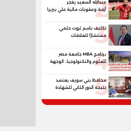
2
عبدالله السعيد يفجر
أزمة..وعقوبات مالية علي بيزيرا
وبانزا
3
تكليف باسم ثروت حلمي
مستشارًا للعلاقات
الدبلوماسية وعضوًا بالهيئة
4
الاستشارية العليا لمنظمة
برنامج MBA جامعة مصر
«جاد جمينت يوإن»
للعلوم والتكنولوجيا.. الوجهة
المفضلة للتنفيذيين وقيادات
5
المؤسسات لصناعة قادة
محافظ بني سويف يعتمد
المستقبل
نتيجة الدور الثاني للشهادة
الإعدادية العامة بنسبة
79.9% نظامي ...و69.55%
منازل.. و70.56% للمهنية ..
و100% للصُم وضعاف السمع
والنور للمكفوفين