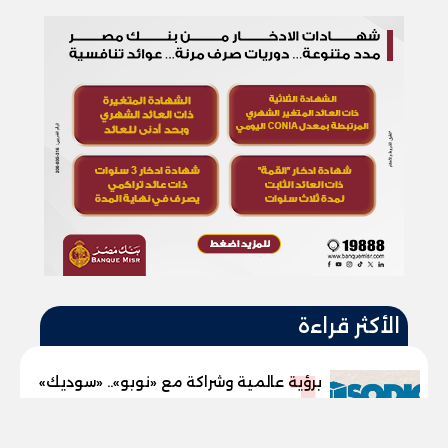
الأكثر قراءة
1
برؤية عالمية وشراكة مع «نوبو».. «سوديك»
و«نوبو» تستعدان لإطلاق أول شقق
tel
فندقية تحمل علامة "نوبو" العالمية في