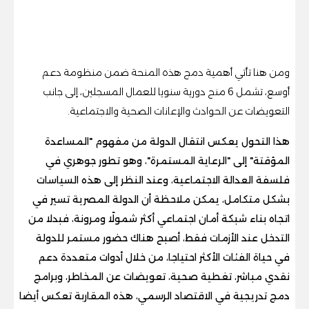
ومن هنا تأتي أهمية دمج هذه المنحة ضمن منظومة دعم
أوسع، تشمل 6 منح دورية سنويا للعمال المسجلين، إلى جانب
التعويضات عن الحوادث والإعانات الصحية والاجتماعية.
هذا التحول يعكس انتقال الدولة من مفهوم "المساعدة
المؤقتة" إلى "الرعاية المستمرة"، وهو تطور جوهري في
فلسفة العدالة الاجتماعية، وعند النظر إلى هذه السياسات
بشكل متكامل، يمكن ملاحظة أن الدولة المصرية تسير في
اتجاه بناء شبكة أمان اجتماعي أكثر شمولًا ومرونة، فبدلا من
التدخل عند الأزمات فقط، أصبح هناك حضور مستمر للدولة
في حياة الفئات الأكثر احتياجا، من خلال أدوات متعددة دعم
نقدي مباشر، تغطية صحية، تعويضات عن المخاطر، وبرامج
دمج تدريجية في الاقتصاد الرسمي، هذه المقاربة تعكس أيضا