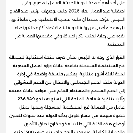
على أحد أهم أعمدة الدولة الحديثة، العامل المصري، وفي
احتفالية عيد العمال لعام 2026، جاءت توجيهات الرئيس عبد الفتاح
السيسي لتؤكد مجددا أن ملف الحماية الاجتماعية ليس ملفا ثانويا،
بل هو جزء أصيل من رؤية الدولة لبناء اقتصاد أكثر عدالة وإنصافا،
يقوم على رعاية الفئات الأكثر احتياجًا، وفي مقدمتها العمالة غير
المنتظمة.
القرار الذي وجه به الرئيس بشأن صرف منحة استثنائية للعمالة
غير المنتظمة المسجلة بقاعدة بيانات وزارة العمل المصرية
لمدة ثلاثة أشهر متتالية، يعكس فلسفة واضحة في إدارة
الدولة ملف الدعم الاجتماعي والانتقال من الدعم العشوائي
إلى الدعم المنظم والمستدام القائم على قواعد بيانات دقيقة
وآليات تنفيذ شفافة، المنحة التي تستهدف نحو 236,849
عامل من العمالة غير المنتظمة المسجلة رسميا، تمثل
خطوة مهمة في مسار طويل بدأته الدولة منذ سنوات لتقنين
أوضاع هذه الفئة التي ظلت لعقود خارج نطاق التأمين
والحماية الكاملة، وبموجب التوجيهات، يتم صرف 1500 جنيه