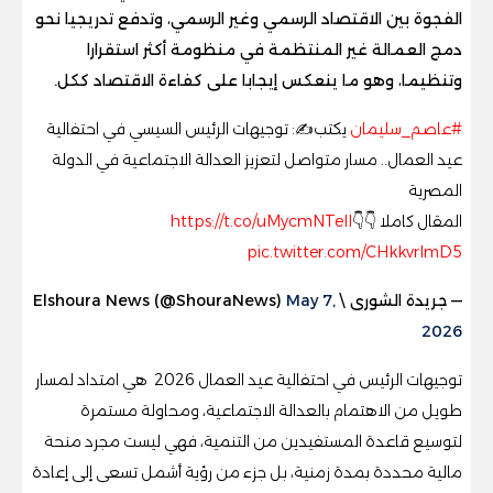
الفجوة بين الاقتصاد الرسمي وغير الرسمي، وتدفع تدريجيا نحو
دمج العمالة غير المنتظمة في منظومة أكثر استقرارا
وتنظيما، وهو ما ينعكس إيجابا على كفاءة الاقتصاد ككل.
#عاصم_سليمان
يكتب✍️: توجيهات الرئيس السيسي في احتفالية
عيد العمال.. مسار متواصل لتعزيز العدالة الاجتماعية في الدولة
المصرية
المقال كاملا 👇👇
https://t.co/uMycmNTeIl
pic.twitter.com/CHkkvrlmD5
— جريدة الشورى \ Elshoura News (@ShouraNews)
May 7,
2026
توجيهات الرئيس في احتفالية عيد العمال 2026 هي امتداد لمسار
طويل من الاهتمام بالعدالة الاجتماعية، ومحاولة مستمرة
لتوسيع قاعدة المستفيدين من التنمية، فهي ليست مجرد منحة
مالية محددة بمدة زمنية، بل جزء من رؤية أشمل تسعى إلى إعادة