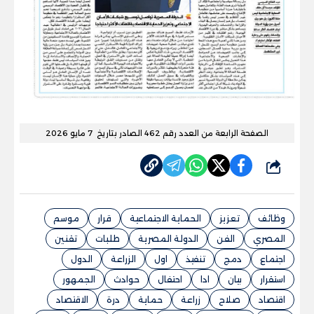
الصفحة الرابعة من العدد رقم 462 الصادر بتاريخ 7 مايو 2026
شارك
وظائف
تعزيز
الحماية الاجتماعية
قرار
موسم
المصري
الفن
الدولة المصرية
طلبات
تقنين
اجتماع
دمج
تنفيذ
اول
الزراعة
الدول
استقرار
بيان
ادا
احتفال
حوادث
الجمهور
اقتصاد
صلاح
زراعة
حماية
درة
الاقتصاد