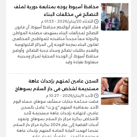
محافظ أسيوط يوجه بمتابعة دورية لملف
التصالح في مخالفات البناء
الثلاثاء 20/يناير/2026 - 01:53 م
قال اللواء هشام أبوالنصر محافظ أسيوط، أن قانون
التصالح لمخالفات البناء يستهدف مصلحة المواطن
والدولة معاً مجدداً مناشدته للمواطنين المخالفين
لقانون البناء بسرعة التوجه إلى المراكز التكنولوجية
والتقدم بطلبات تصالح وسداد جدية التصالح. وأوضح
محافظ أسيوط، أن الوحدة المحلية لمركز ومدينة
منفلوط بقيادة وليد
السجن عامين لمتهم بإحداث عاهة
مستديمة لشخص فى دار السلام بسوهاج
الأحد 11/يناير/2026 - 10:27 م
قضت محكمة جنايات مستأنف سوهاج، مساء اليوم
الأحد، بمعاقبة المتهم "ع.ج.ت" عامل بالسجن
عامين، لاتهامه بإحداث عاهة مستديمة لأحد
الأشخاص بدائرة مركز دار السلام بسوهاج. وتعود
أحداث القضية إلى عام 2024 بدائرة مركز دار السلام،
عندما اتهمت النيابة العامة المتهم بإحداث عاهة
مستديمة للمجنى عليه بأن تعدى عليه