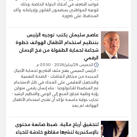
قواعد التصرف في أملاك الدولة الخاصة، وذلك
لتوعية المواطنين بمضمون القانون وإجراءاته. وأكد
المحافظ، على ضرورة
عاصم سليمان يكتب: توجيه الرئيس
بتنظيم استخدام الأطفال الهواتف خطوة
شجاعة لحماية الطفولة من فخ الإدمان
الرقمي
الخميس 29/يناير/2026 - 03:50 م
- الرئيس السيسي يفتح ملف التشريع لحماية الأجيال
الجديدة من مخاطر الشاشات - الصحة النفسية
والتحصيل التعليمي على المحك في ظل الاستخدام
غير المنضبط للتكنولوجيا - بناء إنسان رقمي متوازن
رؤية وطنية تتجاوز المنع إلى الوعي والتنظيم الرشيد -
تجارب دولية حاسمة تؤكد أن تقنين استخدام الأطفال
الهواتف لم يعد
لتحقيق أرباح مالية.. ضبط صانعة محتوى
بالإسكندرية لنشرها مقاطع خادشة للحياء