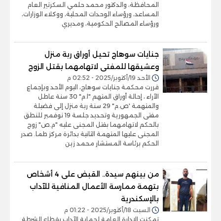
المحافظة، والدكتور محمد حلمي السكرتير العام
المساعد، ورؤساء الوحدات المحلية، ووكلاء الوزارات،
ورؤساء المصالح الحكومية، ومديري
جنايات سوهاج تحيل أوراق ربة منزل
وعشيقها للمفتى لاتهامهما بقتل الزوج
الأحد 19/أكتوبر/2025 - 02:52 م
قررت محكمة جنايات سوهاج، اليوم الأحد وبإجماع
الآراء ، إحالة أوراق المتهم "ا.م" 30 سنة عاطل
والمتهمة 'ص.م" 29 سنة ربة منزل إلى فضيلة
مفتى الجمهورية وتحديد جلسة 19 نوفمبر للنطق
بالحكم لاتهامهما بقتل المجنى عليه "م.ص" زوج
المجنى عليها المتهمة الثانية بدائرة مركز طما. صدر
الحكم برئاسة المستشار محمد زين
من بينهم سيدة.. القبض على 4 أشخاص
بتهمة ممارسة الأعمال المنافية للآداب
بالإسكندرية
السبت 18/أكتوبر/2025 - 01:22 م
تمكنت الإدارة العامة لحماية الآداب بقطاع الشرطة