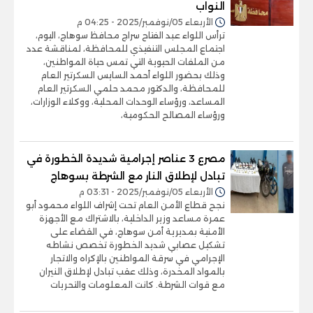
النواب
الأربعاء 05/نوفمبر/2025 - 04:25 م
ترأس اللواء عبد الفتاح سراج محافظ سوهاج، اليوم،
اجتماع المجلس التنفيذي للمحافظة، لمناقشة عدد
من الملفات الحيوية التي تمس حياة المواطنين،
وذلك بحضور اللواء أحمد السايس السكرتير العام
للمحافظة، والدكتور محمد حلمي السكرتير العام
المساعد، ورؤساء الوحدات المحلية، ووكلاء الوزارات،
ورؤساء المصالح الحكومية،
مصرع 3 عناصر إجرامية شديدة الخطورة في
تبادل لإطلاق النار مع الشرطة بسوهاج
الأربعاء 05/نوفمبر/2025 - 03:31 م
نجح قطاع الأمن العام تحت إشراف اللواء محمود أبو
عمرة مساعد وزير الداخلية، بالاشتراك مع الأجهزة
الأمنية بمديرية أمن سوهاج، في القضاء على
تشكيل عصابي شديد الخطورة تخصص نشاطه
الإجرامي في سرقة المواطنين بالإكراه والاتجار
بالمواد المخدرة، وذلك عقب تبادل لإطلاق النيران
مع قوات الشرطة. كانت المعلومات والتحريات