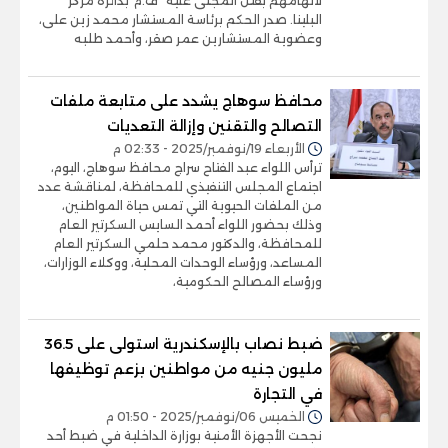
لاتهامهم بقتل المجنى عليه "ف.م"بدائرة مركز
البلينا. صدر الحكم برئاسة المستشار محمد زين على،
وعضوية المستشارين عمر صقر، وأحمد طلبه
محافظ سوهاج يشدد على متابعة ملفات
التصالح والتقنين وإزالة التعديات
الأربعاء 19/نوفمبر/2025 - 02:33 م
ترأس اللواء عبد الفتاح سراج محافظ سوهاج، اليوم،
اجتماع المجلس التنفيذي للمحافظة، لمناقشة عدد
من الملفات الحيوية التي تمس حياة المواطنين،
وذلك بحضور اللواء أحمد السايس السكرتير العام
للمحافظة، والدكتور محمد حلمي السكرتير العام
المساعد، ورؤساء الوحدات المحلية، ووكلاء الوزارات،
ورؤساء المصالح الحكومية،
ضبط نصاب بالإسكندرية استولى على 36.5
مليون جنيه من مواطنين بزعم توظيفها
في التجارة
الخميس 06/نوفمبر/2025 - 01:50 م
نجحت الأجهزة الأمنية بوزارة الداخلية في ضبط أحد