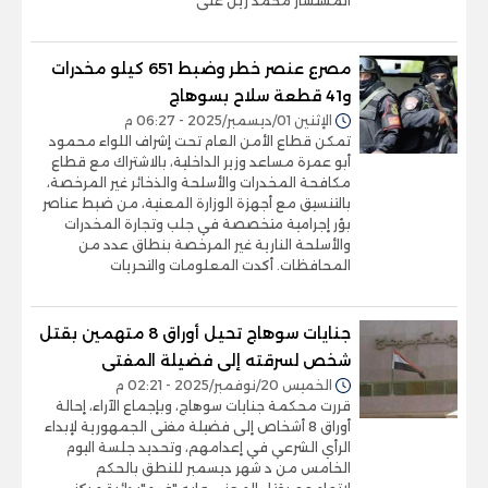
المستشار محمد زين على
مصرع عنصر خطر وضبط 651 كيلو مخدرات
و41 قطعة سلاح بسوهاج
الإثنين 01/ديسمبر/2025 - 06:27 م
تمكن قطاع الأمن العام تحت إشراف اللواء محمود
أبو عمرة مساعد وزير الداخلية، بالاشتراك مع قطاع
مكافحة المخدرات والأسلحة والذخائر غير المرخصة،
بالتنسيق مع أجهزة الوزارة المعنية، من ضبط عناصر
بؤر إجرامية متخصصة في جلب وتجارة المخدرات
والأسلحة النارية غير المرخصة بنطاق عدد من
المحافظات. أكدت المعلومات والتحريات
جنايات سوهاج تحيل أوراق 8 متهمين بقتل
شخص لسرقته إلى فضيلة المفتى
الخميس 20/نوفمبر/2025 - 02:21 م
قررت محكمة جنايات سوهاج، وبإجماع الآراء، إحالة
أوراق 8 أشخاص إلى فضيلة مفتى الجمهورية لإبداء
الرأي الشرعي في إعدامهم، وتحديد جلسة اليوم
الخامس من د شهر ديسمبر للنطق بالحكم