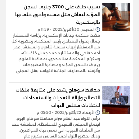
بسبب خلاف على 3700 جنيه.. السجن
المؤبد لنقاش قتل مسنة وأحرق جثمانها
بالإسكندرية
الخميس 30/أكتوبر/2025 - 11:59 م
قضت محكمة جنايات الإسكندرية، برئاسة المستشار
جمال زغلول البغدادي رئيس المحكمة، وعضوية كل
من المستشار إيهاب سلامة شاهين والمستشار عمر
أحمد فتحي والمستشار محمد جميل خلف الله،
وسكرتير المحكمة مينا مجدي، بمعاقبة المتهم
ن.م.ف بالسجن المؤبد ومصادرة المضبوطات
وألزمته بالمصاريف الجنائية لاتهامه بقتل المجني
محافظ سوهاج يشدد على متابعة ملفات
التصالح وإزالة التعديات والاستعدادات
لانتخابات مجلس النواب
الأربعاء 22/أكتوبر/2025 - 05:50 م
ترأس اللواء عبد الفتاح سراج محافظ سوهاج، اليوم،
اجتماع المجلس التنفيذي للمحافظة، لمناقشة عدد
من الملفات الحيوية التي تمس حياة المواطنين،
وذلك بحضور اللواء أحمد السايس سكرتير عام