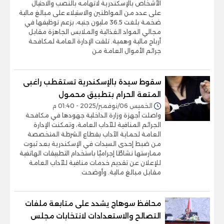
الأشخاص بالإسكندرية لاتهامه بالنصب والاحتيال
على عدد من المواطنين والاستيلاء على مبالغ مالية
ضخمة بلغت 36.5 مليون جنيه، بزعم توظيفها في
مجالي المواد الغذائية والملابس الجاهزة مقابل
أرباح مالية وهمية. تلقت الإدارة العامة لمكافحة
جرائم الأموال العامة من
سقوط سيدة بالإسكندرية تستقطب راغبى
المتعة الحرام بتطبيق محمول
الخميس 06/نوفمبر/2025 - 01:40 م
واصلت أجهزة وزارة الداخلية جهودها في مكافحة
الجرائم المنافية للآداب العامة، وتمكنت الإدارة
العامة لحماية الآداب بقطاع الشرطة المتخصصة
من ضبط إحدى السيدات في الإسكندرية بعد ثبوت
ممارستها نشاطًا إجراميًا باستخدام التطبيقات الهاتفية
للإعلان عن تقديم خدمات منافية للآداب العامة
مقابل مبالغ مالية. وأوضحت
محافظ سوهاج يشدد على متابعة ملفات
التصالح والاستعدادات لانتخابات مجلس