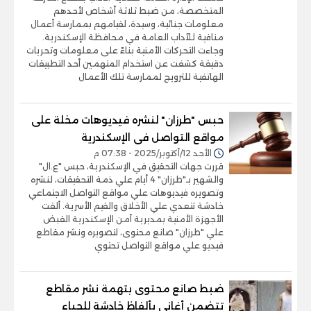
المتخصصة، من ضبط ثلاثة أشخاص لأحدهم
معلومات جنائية، وسيدة، لقيامهم بممارسة أعمال
منافية للآداب العامة في محافظة الإسكندرية.
وجاءت التحركات الأمنية بناءً على معلومات وتحريات
دقيقة كشفت عن استخدام المتهمين أحد التطبيقات
الهاتفية للترويج لممارسة تلك الأعمال
حبس "طرزان" لنشره فيديوهات مخلة على
مواقع التواصل فى الإسكندرية
الأحد 12/أكتوبر/2025 - 07:38 م
قررت جهات التحقيق في الإسكندرية، حبس "ع.ال"
والشهير بـ"طرزان" 4 أيام علي ذمة التحقيقات، لنشره
وتصويره فيديوهات علي مواقع التواصل الاجتماعي
خادشة تتعدي علي الأخلاق والقيم الأسرية. ألقت
الأجهزة الأمنية بمديرية أمن الإسكندرية القبض
علي "طرزان" صانع محتوى، لتصويره ونشر مقاطع
فيديو علي مواقع التواصل تحتوي
ضبط صانع محتوى بتهمة نشر مقاطع
تتضمن أغاني بألفاظ خادشة للحياء