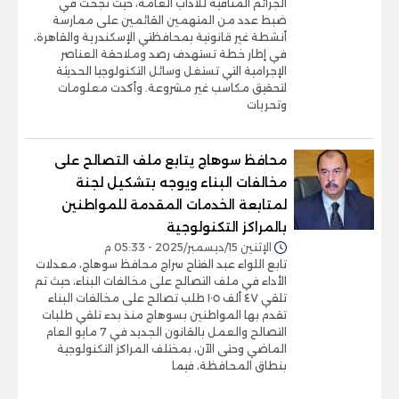
الجرائم المنافية للآداب العامة، حيث نجحت في
ضبط عدد من المتهمين القائمين على ممارسة
أنشطة غير قانونية بمحافظتي الإسكندرية والقاهرة،
في إطار خطة تستهدف رصد وملاحقة العناصر
الإجرامية التي تستغل وسائل التكنولوجيا الحديثة
لتحقيق مكاسب غير مشروعة. وأكدت معلومات
وتحريات
محافظ سوهاج يتابع ملف التصالح على
مخالفات البناء ويوجه بتشكيل لجنة
لمتابعة الخدمات المقدمة للمواطنين
بالمراكز التكنولوجية
الإثنين 15/ديسمبر/2025 - 05:33 م
تابع اللواء عبد الفتاح سراج محافظ سوهاج، معدلات
الأداء في ملف التصالح على مخالفات البناء، حيث تم
تلقي ٤٧ ألف ١٠٥ طلب تصالح على مخالفات البناء
تقدم بها المواطنين بسوهاج منذ بدء تلقي طلبات
التصالح والعمل بالقانون الجديد في 7 مايو العام
الماضي وحتى الآن، بمختلف المراكز التكنولوجية
بنطاق المحافظة، فيما