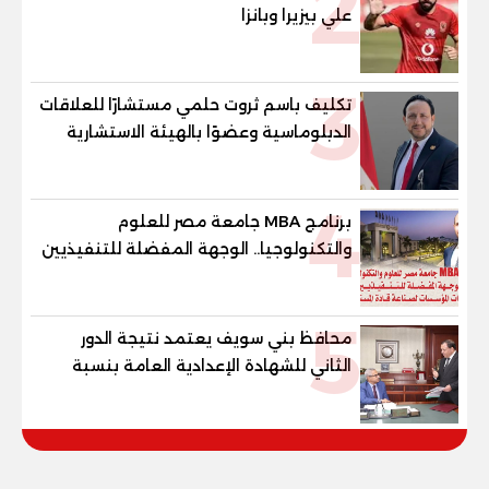
2
علي بيزيرا وبانزا
3
تكليف باسم ثروت حلمي مستشارًا للعلاقات
الدبلوماسية وعضوًا بالهيئة الاستشارية
العليا لمنظمة «جاد جمينت يوإن»
4
برنامج MBA جامعة مصر للعلوم
والتكنولوجيا.. الوجهة المفضلة للتنفيذيين
وقيادات المؤسسات لصناعة قادة
المستقبل
5
محافظ بني سويف يعتمد نتيجة الدور
الثاني للشهادة الإعدادية العامة بنسبة
79.9% نظامي ...و69.55% منازل.. و70.56%
للمهنية .. و100% للصُم وضعاف السمع
والنور للمكفوفين