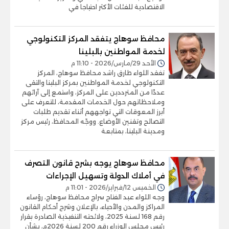
الاقتصادية للفئات الأكثر احتياجا في
محافظ سوهاج يتفقد المركز التكنولوجي
لخدمة المواطنين بالبلينا
الأحد 29/مارس/2026 - 11:10 م
تفقد اللواء طارق راشد محافظ سوهاج، المركز
التكنولوجي لخدمة المواطنين بمركز البلينا والتقى
عددًا من المترددين على المركز، واستمع إلى آرائهم
وملاحظاتهم حول الخدمات المقدمة، للتعرف على
أبرز المعوقات التي تواجههم أثناء تقديم طلبات
التصالح وتقنين الأوضاع. ووجّه المحافظ، رئيس مركز
ومدينة البلينا، بمتابعة
محافظ سوهاج يوجه بشرح قانون التصرف
في أملاك الدولة وتسهيل الإجراءات
الخميس 12/فبراير/2026 - 11:01 م
وجه اللواء عبد الفتاح سراج محافظ سوهاج، رؤساء
المراكز والمدن والأحياء، بالإعلان وشرح أحكام القانون
رقم 168 لسنة 2025، ولائحته التنفيذية الصادرة بقرار
رئيس مجلس الوزراء رقم 200 لسنة 2026م، بشأن