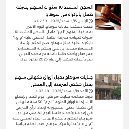
السجن المشدد 10 سنوات لمتهم بسرقة
طفل بالإكراه في سوهاج
الإثنين 15/ديسمبر/2025 - 02:59 م
قضت محكمة جنايات سوهاج، اليوم الاثنين،
بمعاقبة المتهم "ا.م.ر" عامل بالسجن المشدد 10
سنوات لاتهامه بسرقة الطفل المجنى عليه "ج.ع.ا"
بالإكراه بدائرة مركز سوهاج. صدر الحكم برئاسة
المستشار محمد زين على وعضوية المستشارين
عمر صقر وأحمد طلبة بأمانة سر محمد العربي.
تعود أحداث القضية إلى عام 2025 بدائرة مركز
جنايات سوهاج تحيل أوراق فكهانى متهم
بقتل شخص لسرقته إلى المفتى
الأحد 14/ديسمبر/2025 - 03:48 م
قررت محكمة جنايات سوهاج، اليوم الأحد، وبإجماع
الآراء، إحالة أوراق المتهم "ا.ج.م" 30 سنة فكهانى
إلى فضيلة مفتي الجمهورية لإبداء الرأي الشرعي
في إعدامه وتحديد جلسة اليوم الخامس من دور
شهر يناير للنطق بالحكم لاتهامه بقتل المجنى عليه
"م .ن.ع.م" بدائرة مركز سوهاج. صدر الحكم برئاسة