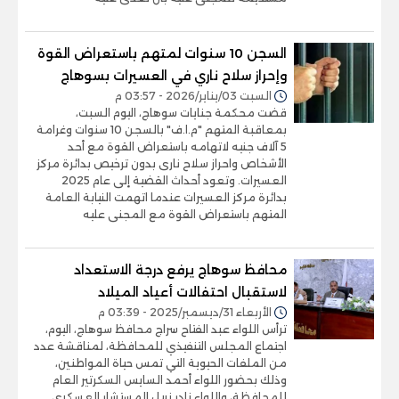
السجن 10 سنوات لمتهم باستعراض القوة
وإحراز سلاح ناري في العسيرات بسوهاج
السبت 03/يناير/2026 - 03:57 م
قضت محكمة جنايات سوهاج، اليوم السبت،
بمعاقبة المتهم "م.ا.ف" بالسجن 10 سنوات وغرامة
5 آلاف جنيه لاتهامه باستعراض القوة مع أحد
الأشخاص واحراز سلاح نارى بدون ترخيص بدائرة مركز
العسيرات. وتعود أحداث القضية إلى عام 2025
بدائرة مركز العسيرات عندما اتهمت النيابة العامة
المتهم باستعراض القوة مع المجنى عليه
محافظ سوهاج يرفع درجة الاستعداد
لاستقبال احتفالات أعياد الميلاد
الأربعاء 31/ديسمبر/2025 - 03:39 م
ترأس اللواء عبد الفتاح سراج محافظ سوهاج، اليوم،
اجتماع المجلس التنفيذي للمحافظة، لمناقشة عدد
من الملفات الحيوية التي تمس حياة المواطنين،
وذلك بحضور اللواء أحمد السايس السكرتير العام
للمحافظة، واللواء نادر نبيل المستشار العسكري