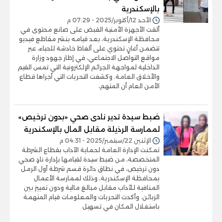
بالإسكندرية
الأحد 12/أكتوبر/2025 - 07:29 م
ألقت الأجهزة الأمنية القبض على صانع محتوى في
محافظة الإسكندرية، بعد قيامه بنشر مقاطع فيديو
تتضمن أغانٍ تحتوي على ألفاظ خادشة للحياء، عبر
مواقع التواصل الاجتماعي، في إطار جهود وزارة
الداخلية لمواجهة الجرائم الإلكترونية التي تمس القيم
والأخلاق العامة. وكشفت التحريات التي أجراها قطاع
الأمن العام أن المتهم،
ضبط سيدة تدير نادى صحي «بدون ترخيص»
لممارسة الرذيلة مقابل المال بالإسكندرية
الإثنين 22/سبتمبر/2025 - 04:31 م
تمكنت الإدارة العامة لحماية الآداب بقطاع الشرطة
المتخصصة، من ضبط سيدة لقيامها بإدارة نادٍ صحي
دون ترخيص، في نطاق دائرة قسم شرطة أول الرمل
بمحافظة الإسكندرية، وذلك لممارسة الأعمال
المنافية للآداب مقابل مبالغ مالية ودون تمييز بين
الزبائن. وأكدت التحريات والمعلومات قيام المتهمة
باستغلال المكان في تسهيل