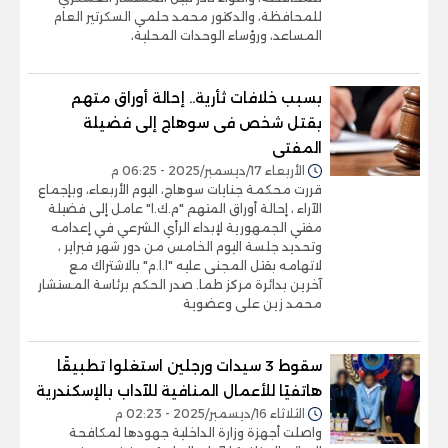
للمحافظة، والدكتور محمد حلمي السكرتير العام
المساعد، ورؤساء الوحدات المحلية،
بسبب خلافات ثأرية.. إحالة أوراق متهم
بقتل شخص فى سوهاج إلى فضيلة
المفتى
الأربعاء 17/ديسمبر/2025 - 06:25 م
قررت محكمة جنايات سوهاج، اليوم الأربعاء، وبإجماع
الآراء ، إحالة أوراق المتهم "م.ك.ا" عامل إلى فضيلة
مفتي الجمهورية لإبداء الرأي الشرعي في إعدامه
وتحديد جلسة اليوم الخامس من دور شهر فبراير ،
لاتهامه بقتل المجنى عليه "ا.ا.م" بالاشتراك مع
آخرين بدائرة مركز طما. صدر الحكم برئاسة المستشار
محمد زين على وعضوية
سقوط 3 سيدات ورجلين استغلوا تطبيقًا
هاتفيًا للأعمال المنافية للآداب بالإسكندرية
الثلاثاء 16/ديسمبر/2025 - 02:23 م
واصلت أجهزة وزارة الداخلية جهودها لمكافحة