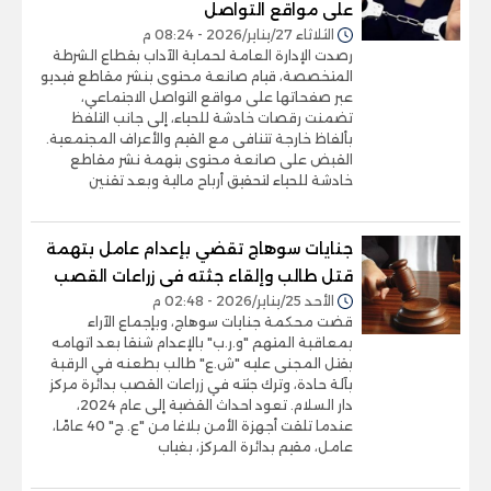
على مواقع التواصل
الثلاثاء 27/يناير/2026 - 08:24 م
رصدت الإدارة العامة لحماية الآداب بقطاع الشرطة
المتخصصة، قيام صانعة محتوى بنشر مقاطع فيديو
عبر صفحاتها على مواقع التواصل الاجتماعي،
تضمنت رقصات خادشة للحياء، إلى جانب التلفظ
بألفاظ خارجة تتنافى مع القيم والأعراف المجتمعية.
القبض على صانعة محتوى بتهمة نشر مقاطع
خادشة للحياء لتحقيق أرباح مالية وبعد تقنين
جنايات سوهاج تقضي بإعدام عامل بتهمة
قتل طالب وإلقاء جثته فى زراعات القصب
الأحد 25/يناير/2026 - 02:48 م
قضت محكمة جنايات سوهاج، وبإجماع الآراء
بمعاقبة المتهم "و.ر.ب" بالإعدام شنقا بعد اتهامه
بقتل المجنى عليه "ش.ع" طالب بطعنه في الرقبة
بآلة حادة، وترك جثته في زراعات القصب بدائرة مركز
دار السلام. تعود احداث القضية إلى عام 2024،
عندما تلقت أجهزة الأمن بلاغا من "ع. ج" 40 عامًا،
عامل، مقيم بدائرة المركز، بغياب