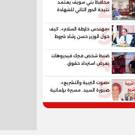
2
محافظ بني سويف يعتمد
المستقبل
نتيجة الدور الثاني للشهادة
الإعدادية العامة بنسبة
3
79.9% نظامي ...و69.55%
«مهندس خارطة السلام».. كيف
منازل.. و70.56% للمهنية ..
حول الوزير حسن رشاد شروط
و100% للصُم وضعاف السمع
الحرب المعقدة إلى "خارطة
والنور للمكفوفين
4
طريق" للانسحاب والإعمار؟
ضبط شخص فبرك فيديوهات
يعرض استرداد حقوق
المواطنين بالقوة
5
«صوت التربية والتشريع»..
صبورة السيد.. مسيرة برلمانية
وتربوية تجمع بين تشريع
القوانين وصناعة الأجيال لبناء
الإنسان المصري