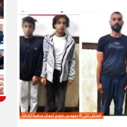
القبض على 4 متهمين بترويج أعمال منافية للآداب