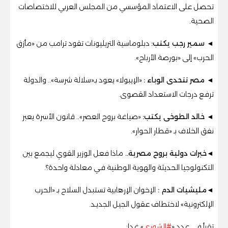
تحصل على الاعتماد المؤسسي من المجلس العربي للاختصاصات
الصحية.
◄ سمير رجب يكتب:
دبلوماسية التريليونات تقود ترامب من «مأزق
الحرب» إلى «بورصة الأرباح».
◄
مصر تتحدى الوباء
:
«الإيبولا» يعود بـ«سلالة شرسة».. والدولة
ترفع درجات الاستعداد القصوى
.
◄ خالد الطوخى يكتب:
«صياغة بروح العصر».. قانون الأسرة يعبر
نفق الخلاف بـ «قطار الحوار».
◄
خبرات دولية بروح مصرية..
ماذا فعل الوزير القوي ليجمع بين
التكنولوجيا الحديثة والهوية الوطنية فـي معادلة واحدة؟.
◄مليشيات الدم
:
الإخوان الإرهابية تستبدل السلاح بـ «الحرب
الإلكترونية» لاختطاف عقول الجيل الجديـد.
تقرأ في عدد «
#الشورى
» غدا: