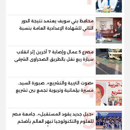
"خارطة طريق" للانسحاب والإعمار؟
2
محافظ بني سويف يعتمد نتيجة الدور
الثاني للشهادة الإعدادية العامة بنسبة
79.9% نظامي ...و69.55% منازل.. و70.56%
للمهنية .. و100% للصُم وضعاف السمع
3
والنور للمكفوفين
مصرع 5 عمال وإصابة 7 آخرين إثر انقلاب
سيارة ربع نقل بالطريق الصحراوى الشرقى
4
«صوت التربية والتشريع».. صبورة السيد..
مسيرة برلمانية وتربوية تجمع بين تشريع
القوانين وصناعة الأجيال لبناء الإنسان
المصري
5
«جيل جديد يقود المستقبل».. جامعة مصر
للعلوم والتكنولوجيا تبهر العالم بأضخم
ملحمة تخرج وتصنع جيلًا ذهبيًا يغزو سوق