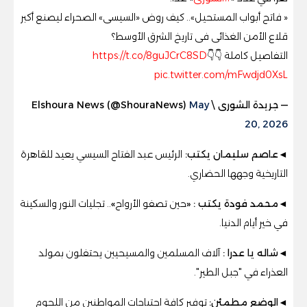
« فاتح أبواب المستحيل».. كيف روض «السيسى» الصحراء ليصنع أكبر
قلاع الأمن الغذائى فى تاريخ الشرق الأوسط؟
التفاصيل كاملة 👇👇
https://t.co/8guJCrC8SD
pic.twitter.com/mFwdjd0XsL
— جريدة الشورى \ Elshoura News (@ShouraNews)
May
20, 2026
◄عاصم سليمان يكتب:
الرئيس عبد الفتاح السيسي يعيد للقاهرة
التاريخية وجهها الحضاري.
◄محمد فودة يكتب :
«
حين تصفو الأرواح
»
.. تجليات النور والسكينة
في خير أيام الدنيا.
◄
شاله يا عدرا
:
آلاف المسلمين والمسيحيين يحتفلون بمولد
العذراء في "جبل الطير"
.
◄
الوضع مطمئن
:
توفير كافة احتياجات المواطنين من اللحوم