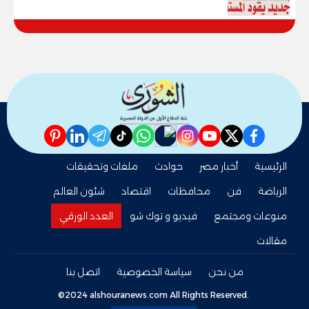
العمل
pinterest
linkedin
telegram
whatsapp
tiktok
instagram
nabd
youtube
twitter
facebook
الرئيسية
أخبار مصر
حوادث
ملفات وتحقيقات
الرياضة
فن
محافظات
اقتصاد
شئون العالم
منوعات ومجتمع
فيديو و توك شو
العدد الورقي
مقالات
من نحن
سياسة الخصوصية
اتصل بنا
©2024 alshouranews.com All Rights Reserved.