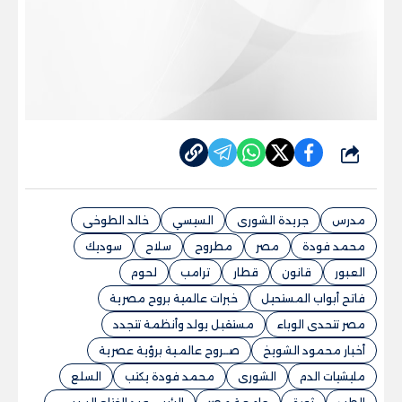
شارك
مدرس
جريدة الشورى
السيسي
خالد الطوخى
محمد فودة
مصر
مطروح
سلاح
سوديك
العبور
قانون
قطار
ترامب
لحوم
فاتح أبواب المستحيل
خبرات عالمية بروح مصرية
مصر تتحدى الوباء
مستقبل يولد وأنظمة تتجدد
أخبار محمود الشويخ
صــروح عالمـية برؤية عصرية
مليشيات الدم
الشورى
محمد فودة يكتب
السلع