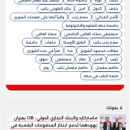
الطب
ثورة
جامعة مصر
الرئيس عبد الفتاح السيسي
خلاف
الدول
امن
خالد الطوخى يكتب
الأمن الغذائي
سمير رجب
واقرأ أيضا على صفحات الشورى
جامعة مصر للعلوم والتكنولوجيا
مستشفى سعاد كفافى الجامعى
سعاد كفافى
سمير رجب يكتب
الشرق الأوسط
ملفات
جامعة
مقالات محمود الشويخ
غدا
تقرأ في عدد الشورى
رئيس
الامن
عقار
مستشفى
سوق
عاصم سليمان
عاصم سليمان يكتب
روح
قلعة الطب فى مصر
لا يفوتك
ماستركارد والبنك التجاري الدولي- CIB يعززان
جهودهما لدعم ابتكار المدفوعات الرقمية في