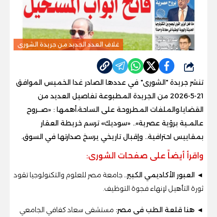
غلاف العدد الجديد من جريدة الشورى
شارك
تنشر جريدة "الشورى" في عددها الصادر غدا الخميس الموافق
21-5-2026 من الجريدة المطبوعة تفاصيل العديد من
القضايا،والملفات المطروحة على الساحة،أهمها : «
صــروح
عالمـية برؤية عصرية
»..
«سوديك» ترسم خريطة العقار
بمقاييس احترافية.. وإقبال تاريخي يرسخ صدارتها في السوق.
واقرأ أيضاً على صفحات الشورى:
◄ العبور الأكاديمي الكبير..
جامعة مصر للعلوم والتكنولوجيا تقود
ثورة التأهيل لإنهاء فجوة التوظيف.
◄ هنا قلعة الطب فى مصر:
مستشفى سعاد كفافي الجامعي