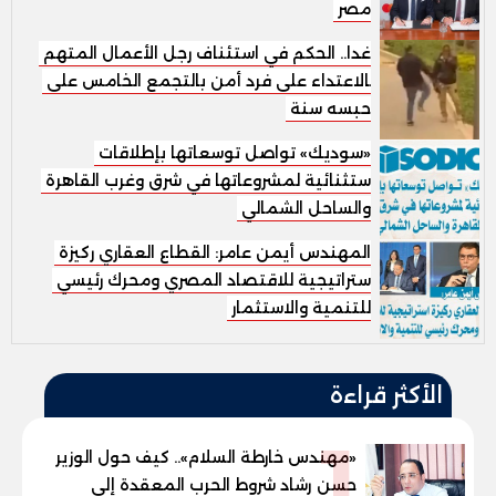
مصر
غدا.. الحكم في استئناف رجل الأعمال المتهم
بالاعتداء على فرد أمن بالتجمع الخامس على
حبسه سنة
«سوديك» تواصل توسعاتها بإطلاقات
استثنائية لمشروعاتها في شرق وغرب القاهرة
والساحل الشمالي
المهندس أيمن عامر: القطاع العقاري ركيزة
استراتيجية للاقتصاد المصري ومحرك رئيسي
للتنمية والاستثمار
الأكثر قراءة
1
«مهندس خارطة السلام».. كيف حول الوزير
حسن رشاد شروط الحرب المعقدة إلى