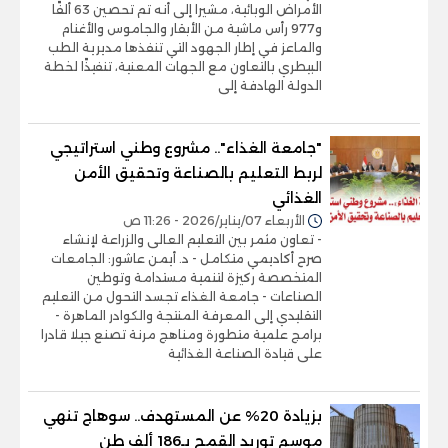
الأمراض الوبائية، مشيرا إلى أنه تم تحصين 63 ألفًا
و977 رأس ماشية من الأبقار والجاموس والأغنام
والماعز في إطار الجهود التي تنفذها مديرية الطب
البيطري بالتعاون مع الجهات المعنية، تنفيذًا لخطة
الدولة الهادفة إلى
"جامعة الغذاء".. مشروع وطني استراتيجي
لربط التعليم بالصناعة وتحقيق الأمن
الغذائي
الأربعاء 07/يناير/2026 - 11:26 ص
- تعاون مثمر بين التعليم العالى والزراعة لإنشاء
صرح أكاديمي متكامل - د. أيمن عاشور: الجامعات
المتخصصة ركيزة لتنمية مستدامة وتوطين
الصناعات - جامعة الغذاء تجسد التحول من التعليم
التقليدي إلى المعرفة المنتجة والكوادر الماهرة -
برامج علمية متطورة ومناهج مرنة تصنع جيلا قادرا
على قيادة الصناعة الغذائية
بزيادة 20% عن المستهدف.. سوهاج تنهي
موسم توريد القمح بـ186 ألف طن