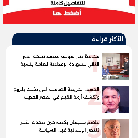
الأكثر قراءة
1
محافظ بني سويف يعتمد نتيجة الدور
الثاني للشهادة الإعدادية العامة بنسبة
79.9% نظامي ...و69.55% منازل.. و70.56%
للمهنية .. و100% للصُم وضعاف السمع
2
والنور للمكفوفين
الحسد.. الجريمة الصامتة التي تفتك بالروح
وتكشف أزمة القيم في العصر الحديث
3
عاصم سليمان يكتب: حين يتحدث الكبار..
تنتصر الإنسانية قبل السياسة