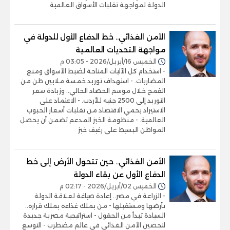
الدولة لمواجهة تقلبات الأسواق العالمية.
الأمن الغذائي.. خط الدفاع الأول للدولة في
مواجهة التحديات العالمية
الخميس 16/أبريل/2026 - 03:05 م
- استخدام كل الآليات المتاحة لضبط الأسواق ومنع
المضاربات. - استهداف توريد خمسة ملايين طن من
القمح خلال موسم الحصاد الحالي.. وزيادة سعر
التوريد إلى 2500 جنيه للأردب. - الاعتماد على
الاستيراد يحمي الاقتصاد من تقلبات أسعار الحبوب
العالمية. - منظومة الخبز المدعم تضمن أن يحصل
المواطن البسيط على رغيف خبز
الأمن الغذائي.. حين تتحول الأرض إلى خط
الدفاع الأول عن بقاء الدولة
الخميس 02/أبريل/2026 - 02:17 م
- الزراعة في مصر.. إعادة صياغة لعلاقة الدولة
بأرضها ومستقبلها - من يملك غذاءه يملك قراره..
السيادة تبدأ من الحقول - استراتيجية مصرية جديدة
لتحصين الأمن الغذائي في عالم مضطرب - التوسع