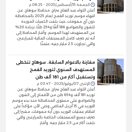
الجمعة 15/أغسطس/2025 - 08:25 م
أعلن اللواء عبد الفتاح سراج، محافظ سوهاج، عن
انتهاء موسم توريد القمح لعام 2025 بالمحافظة
دون أي معوقات، حيث بلغت الكميات الموردة
للشون والصوامع 186 ألفًا و254 طنًا، بزيادة 20%
عن المستهدف لهذا الموسم. وأشار المحافظ إلى
أنه تم صرف كامل المستحقات المالية للمزارعين،
والتي تجاوزت 2.5 مليار جنيه، مثمنًا
مقارنة بالاعوام السابقة.. سوهاج تتخطى
المستهدف السنوي لتوريد القمح
وتستقبل أكثر من 181 ألف طن
الإثنين 07/يوليو/2025 - 03:47 م
أعلن اللواء عبد الفتاح سراج، محافظ سوهاج، عن
توريد 181 ألف و654 طن من الأقماح إلى الشون
والصوامع على مستوى المحافظة منذ بدء موسم
التوريد في 15 أبريل الماضي وحتى الآن، مؤكداً على
انتظام عمليات التوريد دون أية معوقات، مشيرا إلى
صرف جميع المستحقات الخاصة بالمزارعين والتي
بلغت أكثر من 2.5 مليار جنيه. وأشار