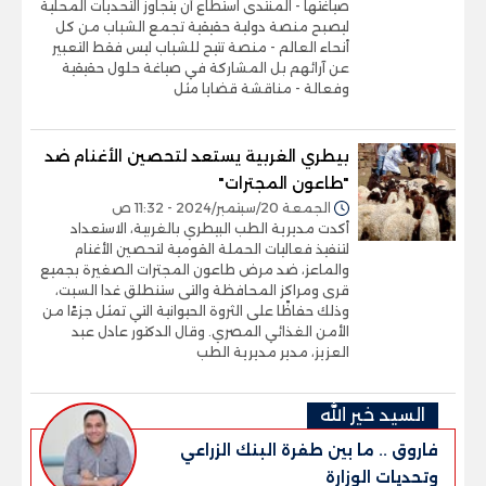
صياغتها - المنتدى استطاع أن يتجاوز التحديات المحلية
ليصبح منصة دولية حقيقية تجمع الشباب من كل
أنحاء العالم - منصة تتيح للشباب ليس فقط التعبير
عن آرائهم بل المشاركة في صياغة حلول حقيقية
وفعالة - مناقشة قضايا مثل
بيطري الغربية يستعد لتحصين الأغنام ضد
"طاعون المجترات"
الجمعة 20/سبتمبر/2024 - 11:32 ص
أكدت مديرية الطب البيطري بالغربية، الاستعداد
لتنفيذ فعاليات الحملة القومية لتحصين الأغنام
والماعز، ضد مرض طاعون المجترات الصغيرة بجميع
قرى ومراكز المحافظة والتى ستنطلق غدا السبت،
وذلك حفاظًا على الثروة الحيوانية التي تمثل جزءًا من
الأمن الغذائي المصري. وقال الدكتور عادل عبد
العزيز، مدير مديرية الطب
السيد خير الله
فاروق .. ما بين طفرة البنك الزراعي
وتحديات الوزارة