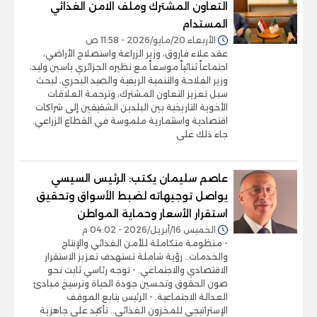
التعاون المشترك وملف الامن الغذائي
المستدام
الأربعاء 20/مايو/2026 - 11:58 ص
عقد علاء فاروق، وزير الزراعة واستصلاح الأراضي،
اجتماعاً ثنائياً موسعاً مع نظيره الجزائري ياسين وليد،
وزير الفلاحة والتنمية الريفية والصيد البحري، لبحث
سبل تعزيز التعاون المشترك، وترجمة العلاقات
الأخوية التاريخية بين البلدين الشقيقين إلى شراكات
اقتصادية واستثمارية ملموسة في القطاع الزراعي.
جاء ذلك على
عاصم سليمان يكتب: الرئيس السيسي
يواصل توجيهاته لضبط الأسواق وتحقيق
استقرار الأسعار وحماية المواطن
الخميس 16/أبريل/2026 - 04:02 م
- منظومة متكاملة للأمن الغذائي والإنتاج
والخدمات.. رؤية شاملة تستهدف تعزيز الاستقرار
الاقتصادي والاجتماعي. - توجه رئاسي ثابت نحو
صون الحقوق وتحسين جودة الحياة وترسيخ مبادئ
العدالة الاجتماعية. - الرئيس يتابع الموقف
الإستراتيجي للمخزون الغذائي.. تأكيد على جاهزية