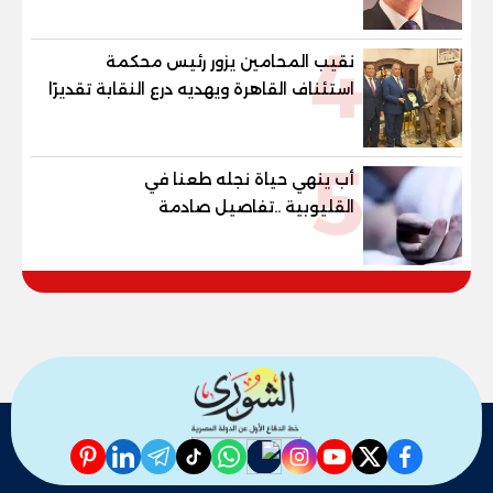
4
نقيب المحامين يزور رئيس محكمة
استئناف القاهرة ويهديه درع النقابة تقديرًا
لدوره في دعم العدالة
5
أب ينهي حياة نجله طعنا في
القليوبية ..تفاصيل صادمة
pinterest
linkedin
telegram
whatsapp
tiktok
instagram
nabd
youtube
twitter
facebook