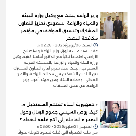
وزير الزراعة يبحث مع وكيل وزارة البيئة
والمياه والزراعة السعودي تعزيز التعاون
المشترك وتنسيق المواقف في مؤتمر
مكافحة التصحر
السبت 06/يونيو/2026 - 02:28 م
عقد السيد علاء فاروق، وزير الزراعة واستصلاح
الأراضي، اجتماعاً ثنائياً مع الدكتور أسامة فقيه، وكيل
وزارة البيئة والمياه والزراعة بالمملكة العربية
السعودية، لبحث سبل تعزيز آفاق التعاون المشترك
بين البلدين الشقيقين في مجالات الزراعة، والأمن
الغذائي، وحماية البيئة. ومن جهته، أعرب وزير
الزراعة، عن عمق العلاقات
« جمهورية البناء تقتحم المستحيل »..
كيف روض السيسي جموح الرمال وحول
الصحراء القاحلة إلى أكبر قلعة للغذاء ؟
الخميس 21/مايو/2026 - 03:50 م
من قلب الصحراء التي ظلت لعقود طويلة عنوانًا