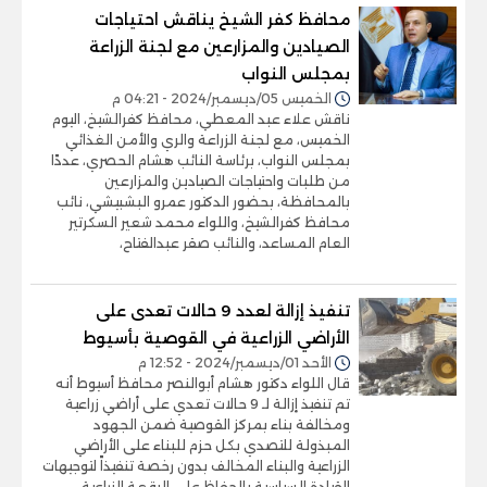
محافظ كفر الشيخ يناقش احتياجات
الصيادين والمزارعين مع لجنة الزراعة
بمجلس النواب
الخميس 05/ديسمبر/2024 - 04:21 م
ناقش علاء عبد المعطي، محافظ كفرالشيخ، اليوم
الخميس، مع لجنة الزراعة والري والأمن الغذائي
بمجلس النواب، برئاسة النائب هشام الحصري، عددًا
من طلبات واحتياجات الصيادين والمزارعين
بالمحافظة، بحضور الدكتور عمرو البشبيشي، نائب
محافظ كفرالشيخ، واللواء محمد شعير السكرتير
العام المساعد، والنائب صقر عبدالفتاح،
تنفيذ إزالة لعدد 9 حالات تعدى على
الأراضي الزراعية في القوصية بأسيوط
الأحد 01/ديسمبر/2024 - 12:52 م
قال اللواء دكتور هشام أبوالنصر محافظ أسيوط أنه
تم تنفيذ إزالة لـ 9 حالات تعدي على أراضي زراعية
ومخالفة بناء بمركز القوصية ضمن الجهود
المبذولة للتصدي بكل حزم للبناء على الأراضي
الزراعية والبناء المخالف بدون رخصة تنفيذاً لتوجيهات
القيادة السياسية بالحفاظ على الرقعة الزراعية