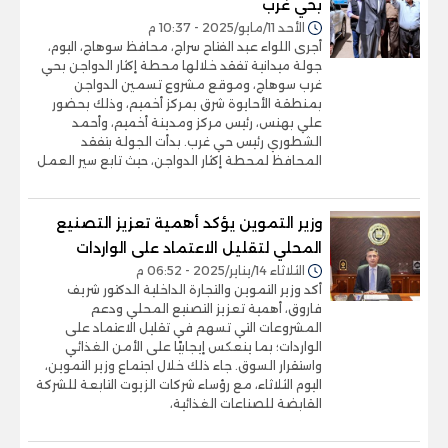
بحي غرب
الأحد 11/مايو/2025 - 10:37 م
أجرى اللواء عبد الفتاح سراج، محافظ سوهاج، اليوم،
جولة ميدانية تفقد خلالها محطة إكثار الدواجن بحي
غرب سوهاج، وموقع مشروع تسمين الدواجن
بمنطقة الأحايوة شرق بمركز أخميم، وذلك بحضور
علي بهنس، رئيس مركز ومدينة أخميم، وأحمد
الشطوري رئيس حي غرب. بدأت الجولة بتفقد
المحافظ لمحطة إكثار الدواجن، حيث تابع سير العمل
وزير التموين يؤكد أهمية تعزيز التصنيع
المحلي لتقليل الاعتماد على الواردات
الثلاثاء 14/يناير/2025 - 06:52 م
أكد وزير التموين والتجارة الداخلية الدكتور شريف
فاروق، أهمية تعزيز التصنيع المحلي ودعم
المشروعات التي تسهم في تقليل الاعتماد على
الواردات؛ بما ينعكس إيجابيًا على الأمن الغذائي
واستقرار السوق. جاء ذلك خلال اجتماع وزير التموين،
اليوم الثلاثاء، مع رؤساء شركات الزيوت التابعة للشركة
القابضة للصناعات الغذائية،