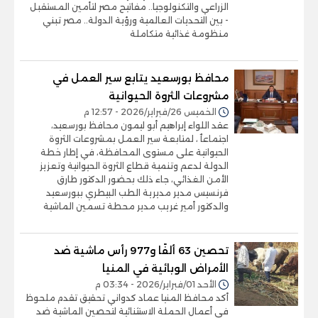
الزراعي والتكنولوجيا.. مفاتيح مصر لتأمين المستقبل
- بين التحديات العالمية ورؤية الدولة.. مصر تبني
منظومة غذائية متكاملة
محافظ بورسعيد يتابع سير العمل في
مشروعات الثروة الحيوانية
الخميس 26/فبراير/2026 - 12:57 م
عقد اللواء إبراهيم أبو ليمون محافظ بورسعيد،
اجتماعٱ ، لمتابعة سير العمل بمشروعات الثروة
الحيوانية على مستوى المحافظة، في إطار خطة
الدولة لدعم وتنمية قطاع الثروة الحيوانية وتعزيز
الأمن الغذائي، جاء ذلك بحضور الدكتور طارق
فرنسيس مدير مديرية الطب البيطري ببورسعيد
والدكتور أمير غريب مدير محطة تسمين الماشية
تحصين 63 ألفًا و977 رأس ماشية ضد
الأمراض الوبائية في المنيا
الأحد 01/فبراير/2026 - 03:34 م
أكد محافظ المنيا عماد كدواني تحقيق تقدم ملحوظ
في أعمال الحملة الاستثنائية لتحصين الماشية ضد