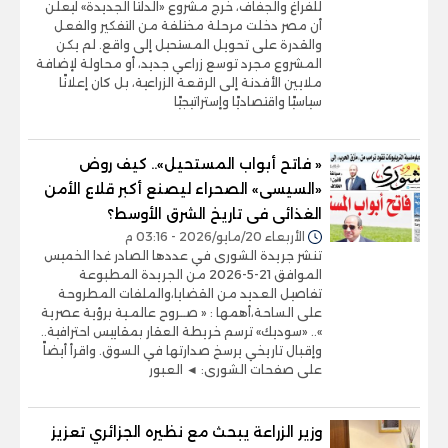
للفراغ والجفاف، خرج مشروع «الدلتا الجديدة» ليعلن
أن مصر دخلت مرحلة مختلفة من التفكير والفعل
والقدرة على تحويل المستحيل إلى واقع. لم يكن
المشروع مجرد توسع زراعي جديد، أو محاولة لإضافة
ملايين الأفدنة إلى الرقعة الزراعية، بل كان إعلانًا
سياسيًا واقتصاديًا وإستراتيجيًا
« فاتح أبواب المستحيل».. كيف روض
«السيسى» الصحراء ليصنع أكبر قلاع الأمن
الغذائى فى تاريخ الشرق الأوسط؟
الأربعاء 20/مايو/2026 - 03:16 م
تنشر جريدة الشورى في عددها الصادر غدا الخميس
الموافق 21-5-2026 من الجريدة المطبوعة
تفاصيل العديد من القضايا،والملفات المطروحة
على الساحة،أهمها : « صــروح عالمـية برؤية عصرية
».. «سوديك» ترسم خريطة العقار بمقاييس احترافية..
وإقبال تاريخي يرسخ صدارتها في السوق. واقرأ أيضاً
على صفحات الشورى: ◄ العبور
وزير الزراعة يبحث مع نظيره الجزائري تعزيز