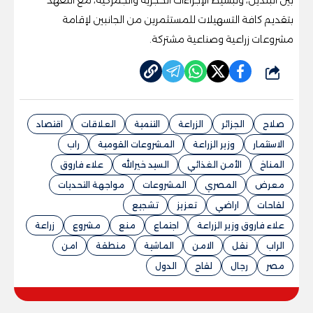
بين البلدين، وتبسيط الإجراءات الحجرية والجمركية، مع التعهد
بتقديم كافة التسهيلات للمستثمرين من الجانبين لإقامة
مشروعات زراعية وصناعية مشتركة.
شارك
صلاح
الجزائر
الزراعة
التنمية
العلاقات
اقتصاد
الاستثمار
وزير الزراعة
المشروعات القومية
راب
المناخ
الأمن الغذائي
السيد خيرالله
علاء فاروق
معرض
المصري
المشروعات
مواجهة التحديات
لقاحات
اراضي
تعزيز
تشجيع
علاء فاروق وزير الزراعة
اجتماع
منع
مشروع
زراعة
الراب
نقل
الامن
الماشية
منطقة
امن
مصر
رجال
لقاح
الدول