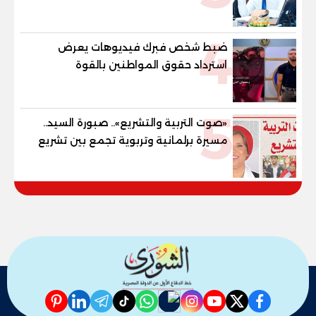
"خارطة طريق" للانسحاب والإعمار؟
4
ضبط شخص فبرك فيديوهات يعرض
استرداد حقوق المواطنين بالقوة
5
«صوت التربية والتشريع».. صبورة السيد..
مسيرة برلمانية وتربوية تجمع بين تشريع
القوانين وصناعة الأجيال لبناء الإنسان
المصري
pinterest
linkedin
telegram
whatsapp
tiktok
instagram
nabd
youtube
twitter
facebook