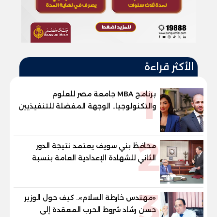
الأكثر قراءة
1
برنامج MBA جامعة مصر للعلوم
والتكنولوجيا.. الوجهة المفضلة للتنفيذيين
وقيادات المؤسسات لصناعة قادة
المستقبل
2
محافظ بني سويف يعتمد نتيجة الدور
الثاني للشهادة الإعدادية العامة بنسبة
79.9% نظامي ...و69.55% منازل.. و70.56%
للمهنية .. و100% للصُم وضعاف السمع
3
والنور للمكفوفين
«مهندس خارطة السلام».. كيف حول الوزير
حسن رشاد شروط الحرب المعقدة إلى