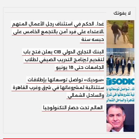
لا يفوتك
غدا.. الحكم في استئناف رجل الأعمال المتهم
بالاعتداء على فرد أمن بالتجمع الخامس على
حبسه سنة
البنك التجاري الدولي CIB يعلن فتح باب
التقديم لبرنامج التدريب الصيفي لطلاب
الجامعات حتى 18 يونيو
«سوديك» تواصل توسعاتها بإطلاقات
استثنائية لمشروعاتها في شرق وغرب القاهرة
والساحل الشمالي
العالم تحت حصار التكنولوجيا