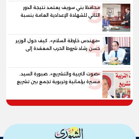
3
محافظ بني سويف يعتمد نتيجة الدور
الثاني للشهادة الإعدادية العامة بنسبة
79.9% نظامي ...و69.55% منازل.. و70.56%
للمهنية .. و100% للصُم وضعاف السمع
4
والنور للمكفوفين
«مهندس خارطة السلام».. كيف حول الوزير
حسن رشاد شروط الحرب المعقدة إلى
"خارطة طريق" للانسحاب والإعمار؟
5
«صوت التربية والتشريع».. صبورة السيد..
مسيرة برلمانية وتربوية تجمع بين تشريع
القوانين وصناعة الأجيال لبناء الإنسان
المصري