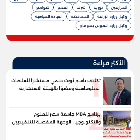
المزارعين
توريد
صرف
القمح
صوامع
وكيل وزارة الزراعة
المحافظة
القيادة السياسية
وكيل وزارة التموين بسوهاج
الأكثر قراءة
1
تكليف باسم ثروت حلمي مستشارًا للعلاقات
الدبلوماسية وعضوًا بالهيئة الاستشارية
العليا لمنظمة «جاد جمينت يوإن»
2
برنامج MBA جامعة مصر للعلوم
والتكنولوجيا.. الوجهة المفضلة للتنفيذيين
وقيادات المؤسسات لصناعة قادة
المستقبل