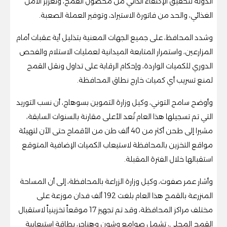
الدولة لتحقيق الإكتفاء الذاتي من محصول القمح، وتعزيز الأمن
الغذائي، والحد من فاتورة الاستيراد، وتوفير العملة الصعبة.
وشدد المحافظ، على جميع الجهات المعنية بتذليل أية عقبات أمام
المزارعين، واستمرار المتابعة الميدانية لعمليات الاستلام والفحص
الدوري للكميات الواردة، وإحكام الرقابة على تداول ونقل القمح
لمنع تسريب أي كميات خارج نطاق المحافظة.
وأوضح سامح التوني، وكيل وزارة التموين بسوهاج، أن نسب التوريد
التي تم تسجيلها هذا العام تُعد الأعلى مقارنة بالسنوات السابقة،
مشيرا إلى طحن أكثر من 40 ألف طن من الأقماح حتى الآن لتهيئة
مواقع التخزين بالمحافظة لاستيعاب الكميات الإضافية المتوقع
استقبالها خلال الفترة المقبلة.
وأشار عمر صفوت، وكيل وزارة الزراعة بالمحافظة، إلى أن المساحة
المنزرعة بالقمح هذا العام بلغت 192 ألف فدان موزعة على
مختلف مراكز المحافظة، وقد تم تجهيز 17 موقعاً تخزينياً لاستقبال
القمح المحلي، تشمل صوامع وشون وهناجر، بطاقة استيعابية