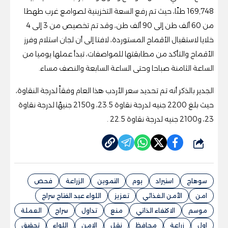
169,748 طنًا، حيث تم رفع السعة التخزينية لصوامع غرب طهطا
من 60 ألف طن إلى 90 ألف طن، وقد تم تخصيص من 3 إلى 4
خلايا لاستقبال الأقماح المستوردة، لافتا إلى أن لجان استلام وفرز
الأقماح والتأكد من مطابقتها للمواصفات، تبدأ عملها يوميا من
الساعة الثامنة صباحا وحتى الساعة السابعة والنصف مساء.
الجدير بالذكر أنه تم تحديد سعر الأردب هذا العام وفقاً لدرجة النقاوة،
حيث بلغ 2200 جنيه لدرجة نقاوة 23.5، و2150 جنيهًا لدرجة نقاوة
23، و2100 جنيه لدرجة نقاوة 22.5 .
شارك
سوهاج
استيراد
يوم
التموين
الزراعة
فحص
امن
الأمن الغذائي
تعزيز
اللواء عبد الفتاح سراج
موسم
الاكتفاء الذاتي
منع
تداول
سراج
العملة
اول
زراعة
محافظ
نقل
الامن
اللواء
تحقيق