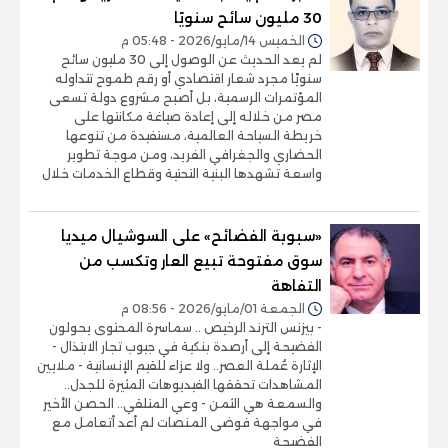
30 مليون سائح سنويًا
الخميس 14/مايو/2026 - 05:48 م
لم يعد الحديث عن الوصول إلى 30 مليون سائح
سنويًا مجرد شعار اقتصادي أو رقم طموح تتداوله
المؤتمرات الرسمية، بل أصبح مشروع دولة تسعى
مصر من خلاله إلى إعادة صياغة مكانتها على
خريطة السياحة العالمية، مستفيدة من تنوعها
الحضاري والجغرافي الفريد، ومن موجة تطوير
واسعة تشهدها البنية التحتية وقطاع الخدمات خلال
«سبوبة الفضائح» على السوشيال ميديا
سوق مفتوحة تبيع العار وتكسب من
التفاهة
الجمعة 01/مايو/2026 - 08:56 م
- بيزنس الترند الرخيص .. سماسرة المحتوى يحولون
الفضيحة إلى أرصدة بنكية في جيوب تجار الابتذال -
الإثارة عُملة العصر.. ولا عزاء للقيم الإنسانية - ملايين
المشاهدات تحققها الفيديوهات المثيرة للجدل..
والسمعة هي الثمن - وعي المتلقي.. الحصن الأخير
في مواجهة فوضى المنصات لم أعد أتعامل مع
الفضيحة