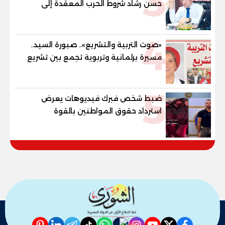
3
حسن رشاد شروط الحرب المعقدة إلى
"خارطة طريق" للانسحاب والإعمار؟
4
«صوت التربية والتشريع».. صبورة السيد..
مسيرة برلمانية وتربوية تجمع بين تشريع
القوانين وصناعة الأجيال لبناء الإنسان
المصري
5
ضبط شخص فبرك فيديوهات يعرض
استرداد حقوق المواطنين بالقوة