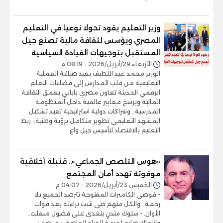
وزير التعليم يقود تحولا نوعيا في التعليم
المصري ويؤسس لثقافة مالية تصنع جيل
المستقبل بتوجيهات القيادة السياسية
الأربعاء 29/أبريل/2026 - 08:19 م
الوزير محمد عبد اللطيف يعيد صياغة العملية
التعليمية من قلب المدارس إلى فضاءات التعلم
الرقمي الحديثة تعاون مصري ياباني يعمق الثقافة
المالية ويرسخ معايير عالمية داخل المنظومة
المدرسية.. وشراكات دولية استراتيجية تعيد تشكيل
المشهد التعليمى تطوير متكامل برؤية وطنية.. ربط
التعليم بالاقتصاد لتأسيس جيل واع
«هوس التلصص الجماعي».. قنبلة أخلاقية
موقوتة تهدد أمان المجتمع
الخميس 23/أبريل/2026 - 04:07 م
- فوضى الكاميرات المفتوحة تترصد الجميع بلا
رحمة.. والكل متهم حتى تثبت براءته بعد فوات
الأوان. - سلوك متدنٍ يتغذى على فضول منفلت..
وانتهاك صارخ لحرمة الحياة الخاصة. - منصات