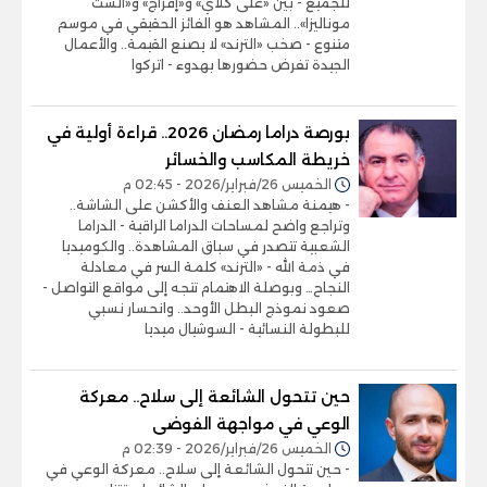
للجميع - بين «على كلاي» و«إفراج» و«الست
موناليزا».. المشاهد هو الفائز الحقيقي في موسم
متنوع - صخب «الترند» لا يصنع القيمة.. والأعمال
الجيدة تفرض حضورها بهدوء - اتركوا
بورصة دراما رمضان 2026.. قراءة أولية في
خريطة المكاسب والخسائر
الخميس 26/فبراير/2026 - 02:45 م
- هيمنة مشاهد العنف والأكشن على الشاشة..
وتراجع واضح لمساحات الدراما الراقية - الدراما
الشعبية تتصدر في سباق المشاهدة.. والكوميديا
في ذمة الله - «الترند» كلمة السر في معادلة
النجاح… وبوصلة الاهتمام تتجه إلى مواقع التواصل -
صعود نموذج البطل الأوحد.. وانحسار نسبي
للبطولة النسائية - السوشيال ميديا
حين تتحول الشائعة إلى سلاح.. معركة
الوعي في مواجهة الفوضى
الخميس 26/فبراير/2026 - 02:39 م
- حين تتحول الشائعة إلى سلاح.. معركة الوعي في