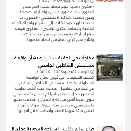
الأربعاء 01/يوليو/2026 - 11:07 م
- شكوى رسمية تتهم حسابا يحمل اسم عمرو
الدجوي بنشر محتوى مسيء وأخبار غير صحيحة
وصور معدلة بالذكاء الاصطناعي - الدجوي: ما
يحدث تجاوز حدود الخلاف إلى التشهير وانتهاك الحياة
الخاصة والإساءة لذكرى الراحلين - الشكوى تتهمه
بنشر أخبار كاذبة ومحتوى يمس الحياة الخاصة..
والتأثير على الرأي العام في قضايا منظورة
مفاجآت في تحقيقات النيابة بشأن واقعة
مستشفى الشاطبي الجامعي
الأربعاء 17/يونيو/2026 - 08:46 م
كشفت التحقيقات التي تُجرى بشأن الواقعة
المتداولة الخاصة بمستشفى الشاطبي الجامعي
عن عدد من التفاصيل الجديدة، حيث أفادت صاحبة
المنشور محل التحقيق بأنها لم تعمل بالمستشفى
سوى لعدة أشهر في فترة الامتياز، وانقطعت صلتها
بالمستشفى منذ نحو ست سنوات، مؤكدة أنها لا
تعمل حاليًا بمهنة الطب. وأضافت، خلال أقوالها،
صابر سالم يكتب : السياحة المصرية وحلم الـ