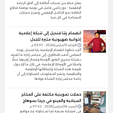
ينقل مصر من تحديات الطاقة إلى آفاق الريادة
الإقليمية - دور رئاسي فاعل في توجيه بوصلة قطاع
الطاقة نحو التكامل الإقليمي وتعزيز مسارات
الاستدامة في كل مرة
انضمام رشا قنديل إلى شبكة إعلامية
إخوانية صهيونية مثيرة للجدل
الثلاثاء 31/مارس/2026 - 03:57 م
أثارت خطوة انضمام الإعلامية رشا قنديل، زوجة
السياسي أحمد طنطاوي، إلى مجلس إدارة ما يُعرف
بـشبكة محرري الشرق الأوسط وشمال إفريقيا، جدلًا
واسعًا في الأوساط الإعلامية، في ظل ما يُثار حول
طبيعة هذه الشبكة وارتباطاتها الإقليمية
والتنظيمية. وتشير المعلومات المتداولة إلى أن
رئاسة مجلس إدارة الشبكة يتولاها
حملات تموينية مكثفة على المخابز
السياحية والفينو في جرجا بسوهاج
السبت 28/مارس/2026 - 07:42 م
في استجابة سريعة لما تم تداوله عبر مواقع