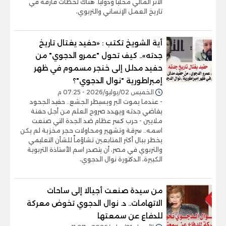
الأثر المالي محلياً ودولياً. هناك لحظات فارقة في
تاريخ العمل الإنساني والتربوي،
أية الشويخ تكتب : «حفيد يغتال تاريخ
جدته».. كيف تحول "عمرو الدجوي" من
حفيد مدلل إلى خنجر مسموم في ظهر
إمبراطورية "نوال الدجوي"؟
الخميس 02/يوليو/2026 - 07:25 م
- عندما يموت البر ويسيطر الجشع.. حفيد الجحود
يقاضي جدته ويهدد صروح العلم من أجل حفنة
ملايين - حرب كسر عظام ضد الجدة التي صنعت
اسمه.. سرقة وتشهير ومحاولات حجر مخزية لم يكن
يخطر ببال أكثر المتابعين تشاؤماً للشأن التعليمي
والتربوي في مصر، أن يتصدر اسم الأستاذة التربوية
الكبيرة، الدكتورة نوال الدجوي،
من سيدة صنعت أجيالا إلى ساحات
الاتهامات.. د. نوال الدجوي تخوض معركة
للدفاع عن سمعتها