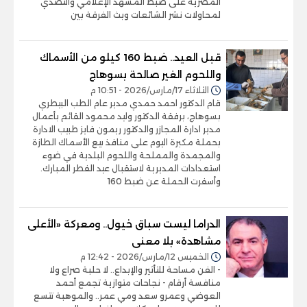
المصرية على ضبط المشهد الإعلامي والتصدي
لمحاولات نشر الشائعات وبث الفرقة بين
قبل العيد.. ضبط 160 كيلو من الأسماك
واللحوم الغير صالحة بسوهاج
الثلاثاء 17/مارس/2026 - 10:51 م
قام الدكتور احمد حمدي مدير عام الطب البيطري
بسوهاج، برفقة الدكتور وليد محمود القائم بأعمال
مدير ادارة المجازر والدكتور ريمون فايز طبيب الادارة
بحملة مكبرة اليوم على منافذ بيع الأسماك الطازة
والمجمدة والمملحة واللحوم البلدية في ضوء
استعدادات المديرية لاستقبال عيد الفطر المبارك.
وأسفرت الحملة عن ضبط 160
الدراما ليست سباق خيول.. ومعركة «الأعلى
مشاهدة» بلا معنى
الخميس 12/مارس/2026 - 12:42 م
- الفن مساحة للتأثير والإبداع.. لا حلبة صراع ولا
منافسة أرقام - نجاحات متوازية تجمع أحمد
العوضي وعمرو سعد ومي عمر.. والموهبة تتسع