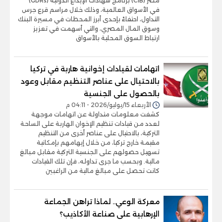
مصر (CIB) برنامج شهادات الإيداع الدولية (GDRs)
في الأسواق العالمية، وذلك خلال مراسم قرع جرس
التداول، احتفاءً بإحدى أبرز المحطات في مسيرة البنك
وسوق المال المصري، والتي أسهمت في تعزيز
ارتباط السوق المحلية بالأسواق
اتهامات لقيادات إخوانية هاربة في تركيا
بالاحتيال على عناصر التنظيم مقابل وعود
بالحصول على الجنسية
الأربعاء 15/يوليو/2026 - 04:11 م
كشفت معلومات متداولة عن اتهامات موجهة
لعدد من قيادات تنظيم الإخوان الهاربة على الساحة
التركية، بالاحتيال على عناصر أخرى من التنظيم
مقيمة خارج تركيا، من خلال إيهامهم بإمكانية
تسهيل حصولهم على الجنسية التركية مقابل مبالغ
مالية. وبحسب ما جرى تداوله، فإن تلك القيادات
كانت تحصل على مبالغ مالية من الراغبين
معركة الوعي.. لماذا تراهن الجماعة
الإرهابية على صناعة الأكاذيب؟