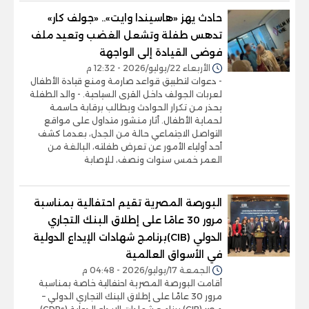
حادث يهز «هاسيندا وايت».. «جولف كار»
تدهس طفلة وتشعل الغضب وتعيد ملف
فوضى القيادة إلى الواجهة
الأربعاء 22/يوليو/2026 - 12:32 م
- دعوات لتطبيق قواعد صارمة ومنع قيادة الأطفال
لعربات الجولف داخل القرى السياحية. - والد الطفلة
يحذر من تكرار الحوادث ويطالب برقابة حاسمة
لحماية الأطفال. أثار منشور متداول على مواقع
التواصل الاجتماعي حالة من الجدل، بعدما كشف
أحد أولياء الأمور عن تعرض طفلته، البالغة من
العمر خمس سنوات ونصف، للإصابة
البورصة المصرية تقيم احتفالية بمناسبة
مرور 30 عامًا على إطلاق البنك التجاري
الدولي (CIB)برنامج شهادات الإيداع الدولية
في الأسواق العالمية
الجمعة 17/يوليو/2026 - 04:48 م
أقامت البورصة المصرية احتفالية خاصة بمناسبة
مرور 30 عامًا على إطلاق البنك التجاري الدولي –