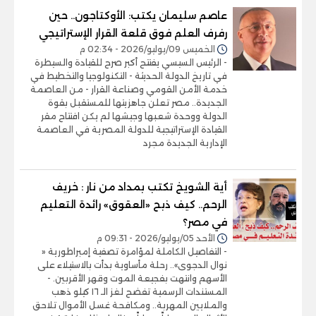
عاصم سليمان يكتب: الأوكتاجون.. حين
رفرف العلم فوق قلعة القرار الإستراتيجي
الخميس 09/يوليو/2026 - 02:34 م
- الرئيس السيسي يفتتح أكبر صرح للقيادة والسيطرة
في تاريخ الدولة الحديثة - التكنولوجيا والتخطيط في
خدمة الأمن القومي وصناعة القرار - من العاصمة
الجديدة.. مصر تعلن جاهزيتها للمستقبل بقوة
الدولة ووحدة شعبها وجيشها لم يكن افتتاح مقر
القيادة الإستراتيجية للدولة المصرية في العاصمة
الإدارية الجديدة مجرد
أية الشويخ تكتب بمداد من نار : خريف
الرحم.. كيف ذبح «العقوق» رائدة التعليم
في مصر؟
الأحد 05/يوليو/2026 - 09:31 م
- التفاصيل الكاملة لمؤامرة تصفية إمبراطورية «
نوال الدجوى».. رحلة مأساوية بدأت بالاستيلاء على
الأسهم وانتهت بفجيعة الموت وقهر الأقربين. -
المستندات الرسمية تفضح لغز الـ ١٦ كيلو ذهب
والملايين المهربة.. ومكافحة غسل الأموال تلاحق