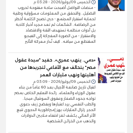
الخميس 09/يوليو/2026 - 03:28 م
- منصات التواصل أصبحت ساحة مفتوحة لحروب
التضليل.. والتحقق من المعلومات مسؤولية وطنية
لحماية استقرار المجتمع - حين تصبح الكلمة أخطر
من الرصاصة.. الشائعات لم تعد مجرد أخبار كاذبة
بل أدوات منظمة تستهدف الثقة والاقتصاد
والاستقرار - من الصورة المفبركة إلى الفيديو
المقتطع من سياقه.. كيف تُدار معركة التأثير
«دمي.. ينهب عمري».. حفيد "سيدة عقول
مصر" يتحالف مع الأفاعي لتجريدها من
أهليتها ونهب مليارات العمر
الخميس 09/يوليو/2026 - 03:09 م
اغتيال تاريخ صانعة الأجيال بعد 60 عاماً من بناء
عقول الوزراء والعلماء.. رائدة التعليم الخاص بمصر
تواجه جحود الصغار وعقوق السوشيال ميديا..
والطب النفسي يرد اعتبارها ويفضح زيف دعوى
الحجر. زلزال المليارات يهز إمبراطورية الدجوي تتبع
الأثر المالي يكشف لغز اختفاء ملايين الدولارات
والذهب من الخزائن الشخصية