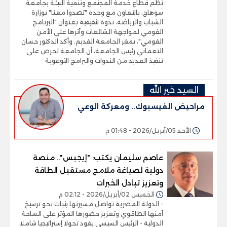
نظم قطاع خدمة المجتمع وتنمية البيئة بجامعة
سوهاج، بالتعاون مع وحدة "تصدوا معنا" بوزارة
الشباب والرياضة، ندوة تثقيفية بعنوان "البرنامج
القومي لمواجهة الشائعات وأثرها على الأمن
القومي"، بمقر الجامعة القديم. وأكد الدكتور حسان
النعماني رئيس الجامعة، أن الجامعة تحرص على
تنفيذ العديد من الندوات والبرامج التوعوية
السيد خير الله
مراحيض الفيسبوك.. ومعركة الوعي
الأحد 05/أبريل/2026 - 01:48 م
عاصم سليمان يكتب: "إيجبس".. منصة
دولية لصياغة ملامح مستقبل الطاقة
وتعزيز تبادل الخبرات
الخميس 02/أبريل/2026 - 02:12 م
- الدولة المصرية تواصل مسيرتها بثبات نحو ترسيخ
أمنها الطاقوي وتعزيز حضورها المؤثر على الساحة
الدولية - الرئيس السيسي يقود تحولا إستراتيجيا شاملا