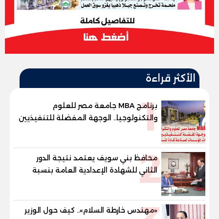
الأكثر قراءة
1
برنامج MBA جامعة مصر للعلوم
والتكنولوجيا.. الوجهة المفضلة للتنفيذيين
وقيادات المؤسسات لصناعة قادة
المستقبل
2
محافظ بني سويف يعتمد نتيجة الدور
الثاني للشهادة الإعدادية العامة بنسبة
79.9% نظامي ...و69.55% منازل.. و70.56%
للمهنية .. و100% للصُم وضعاف السمع
والنور للمكفوفين
«مهندس خارطة السلام».. كيف حول الوزير