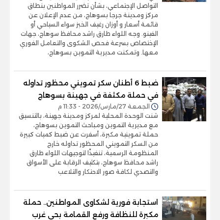
التواصل الإجتماعي، بشأن تضرر المواطنين بنطاق
مركز ومدينة جرجا بسوهاج، من عدم الإعلان عن
قائمة أسعار و أوزان رغيف الخبز سواء السياحي أو
الفينو. وجه اللواء طارق راشد محافظ سوهاج، جهات
الإختصاص بسرعة فحص الشكوى والتعامل الفوري
معها. وتمكنت مديرية التموين بسوهاج،
ضبط 6 أطنان سكر تمويني محظور تداوله
في حملة مكثفة في جهينة بسوهاج
الجمعة 27/مارس/2026 - 11:33 م
شنت الوحدة المحلية لمركز ومدينة جهينة، بالتنسيق
مع مديرية التموين ومباحث التموين بسوهاج،
حملة تموينية مكبرة، أسفرت عن ضبط كميات كبيرة
من السكر التمويني المحظور تداوله خارج
المنظومة الرسمية، تنفيذًا لتوجيهات اللواء طارق
راشد محافظ سوهاج، بتكثيف الرقابة على الأسواق
والتصدي لكافة صور الاحتكار والتلاعب
استجابة فورية لشكاوى المواطنين.. حملة
مكبرة للنظافة ورفع القمامة بحي غرب