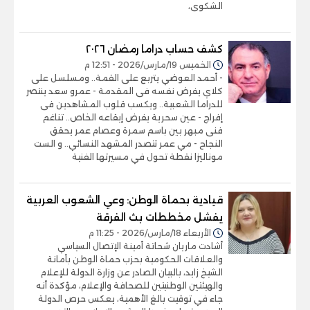
الشكوى،
كشف حساب دراما رمضان ٢٠٢٦
الخميس 19/مارس/2026 - 12:51 م
- أحمد العوضي يتربع على القمة.. ومسلسل على
كلاي يفرض نفسه فى المقدمة - عمرو سعد ينتصر
للدراما الشعبية.. ويكسب قلوب المشاهدين فى
إفراج - عين سحرية يفرض إيقاعه الخاص.. تناغم
فنى مبهر بين باسم سمرة وعصام عمر يحقق
النجاح - مي عمر تتصدر المشهد النسائي.. و الست
موناليزا نقطة تحول في مسيرتها الفنية
قيادية بحماة الوطن: وعي الشعوب العربية
يفشل مخططات بث الفرقة
الأربعاء 18/مارس/2026 - 11:25 م
أشادت ماريان شحاتة أمينة الإتصال السياسي
والعلاقات الحكومية بحزب حماة الوطن بأمانة
الشيخ زايد، بالبيان الصادر عن وزارة الدولة للإعلام
والهيئتين الوطنيتين للصحافة والإعلام، مؤكدة أنه
جاء في توقيت بالغ الأهمية، يعكس حرص الدولة