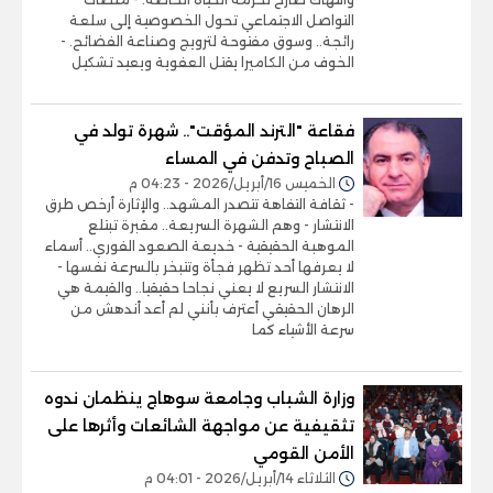
التواصل الاجتماعي تحول الخصوصية إلى سلعة
رائجة.. وسوق مفتوحة لترويج وصناعة الفضائح. -
الخوف من الكاميرا يقتل العفوية ويعيد تشكيل
فقاعة "الترند المؤقت".. شهرة تولد في
الصباح وتدفن في المساء
الخميس 16/أبريل/2026 - 04:23 م
- ثقافة التفاهة تتصدر المشهد.. والإثارة أرخص طرق
الانتشار - وهم الشهرة السريعة.. مقبرة تبتلع
الموهبة الحقيقية - خديعة الصعود الفوري.. أسماء
لا يعرفها أحد تظهر فجأة وتتبخر بالسرعة نفسها -
الانتشار السريع لا يعني نجاحا حقيقيا.. والقيمة هي
الرهان الحقيقي أعترف بأنني لم أعد أندهش من
سرعة الأشياء كما
وزارة الشباب وجامعة سوهاج ينظمان ندوه
تثقيفية عن مواجهة الشائعات وأثرها على
الأمن القومي
الثلاثاء 14/أبريل/2026 - 04:01 م