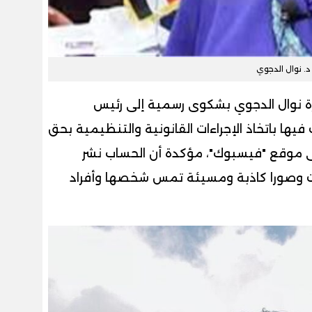
د. نوال الدجوي
 نوال الدجوي بشكوى رسمية إلى رئيس
يها باتخاذ الإجراءات القانونية والتنظيمية بحق
مل اسم "Amr ElDegwi" على موقع "فيسبوك"، مؤكدة أن الحساب نشر
ات وصورا كاذبة ومسيئة تمس شخصها وأفراد