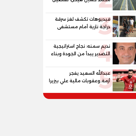
الغلق على مرحلتين
3
فيديوهات تكشف لغز سرقة
دراجة نارية أمام مستشفى
بمدينة نصر
4
نديم سمنه: نجاح استراتيجية
التصدير يبدأ من الجودة وبناء
الثقة في شعار "صنع في
5
مصر"
عبدالله السعيد يفجر
أزمة..وعقوبات مالية علي بيزيرا
وبانزا