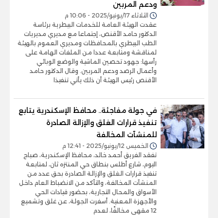
ودعم المربين
الثلاثاء 17/يونيو/2025 - 10:06 م
عقدت الهيئة العامة للخدمات البيطرية برئاسة
الدكتور حامد الأقنص، إجتماعا مع مديري مديريات
الطب البيطري بالمحافظات ومديري العموم بالهيئة
لمناقشة ومتابعة عددا من الملفات الهامة على
رأسها: جهود تحصين الماشية والوضع الوبائي
وأعمال الرصد ودعم المربين. وقال الدكتور حامد
الأقنص رئيس الهيئة أن ذلك يأتي تنفيذا
في جولة مفاجئة.. محافظ الإسكندرية يتابع
تنفيذ قرارات الغلق والإزالة الصادرة
للمنشآت المخالفة
الخميس 12/يونيو/2025 - 12:41 م
تفقد الفريق أحمد خالد، محافظ الإسكندرية، صباح
اليوم، شارع أطلس بنطاق حي المنتزه ثان، لمتابعة
تنفيذ قرارات الغلق والإزالة الصادرة بحق عدد من
المنشآت المخالفة، والتأكد من الانضباط العام داخل
الأسواق والمحال التجارية، بحضور قيادات الحي
والأجهزة المعنية. أسفرت الجولة، عن غلق وتشميع
12 مقهى مخالفًا، لعدم