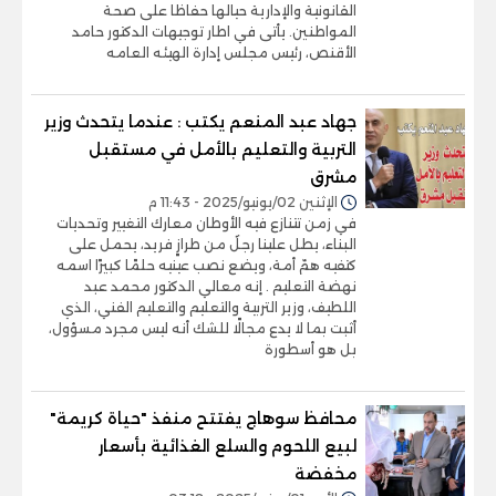
القانونية والإدارية حيالها حفاظا على صحة
المواطنين. يأتى في اطار توجيهات الدكتور حامد
الأقنص، رئيس مجلس إدارة الهيئه العامه
جهاد عبد المنعم يكتب : عندما يتحدث وزير
التربية والتعليم بالأمل في مستقبل
مشرق
الإثنين 02/يونيو/2025 - 11:43 م
في زمن تتنازع فيه الأوطان معارك التغيير وتحديات
البناء، يطل علينا رجلٌ من طرازٍ فريد، يحمل على
كتفيه همّ أمة، ويضع نصب عينيه حلمًا كبيرًا اسمه
نهضة التعليم . إنه معالي الدكتور محمد عبد
اللطيف، وزير التربية والتعليم والتعليم الفني، الذي
أثبت بما لا يدع مجالًا للشك أنه ليس مجرد مسؤول،
بل هو أسطورة
محافظ سوهاج يفتتح منفذ "حياة كريمة"
لبيع اللحوم والسلع الغذائية بأسعار
مخفضة