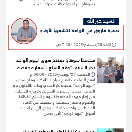
بسوهاج، أن الندوات كانت بمراكز أخميم
السيد خير الله
طفرة فاروق في الزراعة تكشفها الأرقام
الأحد 28/ديسمبر/2025 - 11:26 ص
محافظ سوهاج يفتتح سوق اليوم الواحد
بدار السلام لتوفير السلع بأسعار مخفضة
الجمعة 07/نوفمبر/2025 - 06:06 م
افتتح اللواء عبدالفتاح سراج محافظ سوهاج، سوق
"اليوم الواحد" بمدينة دار السلام، وذلك بالتعاون مع
الغرفة التجارية ومديرية التموين والتجارة الداخلية،
في إطار جهود المحافظة لتوفير السلع الغذائية
واللحوم بأسعار مخفضة والتخفيف عن كاهل
المواطنين. وأكد محافظ سوهاج، إلى أن إقامة
أسواق “اليوم الواحد” تأتي ضمن
حملات مكثفة للطب البيطري لضمان