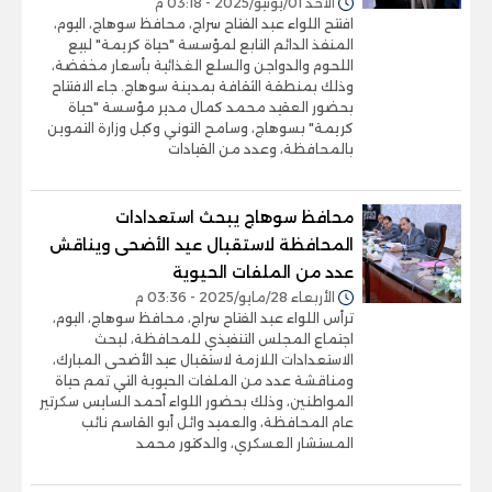
الأحد 01/يونيو/2025 - 03:18 م
افتتح اللواء عبد الفتاح سراج، محافظ سوهاج، اليوم،
المنفذ الدائم التابع لمؤسسة "حياة كريمة" لبيع
اللحوم والدواجن والسلع الغذائية بأسعار مخفضة،
وذلك بمنطقة الثقافة بمدينة سوهاج. جاء الافتتاح
بحضور العقيد محمد كمال مدير مؤسسة "حياة
كريمة" بسوهاج، وسامح التوني وكيل وزارة التموين
بالمحافظة، وعدد من القيادات
محافظ سوهاج يبحث استعدادات
المحافظة لاستقبال عيد الأضحى ويناقش
عدد من الملفات الحيوية
الأربعاء 28/مايو/2025 - 03:36 م
ترأس اللواء عبد الفتاح سراج، محافظ سوهاج، اليوم،
اجتماع المجلس التنفيذي للمحافظة، لبحث
الاستعدادات اللازمة لاستقبال عيد الأضحى المبارك،
ومناقشة عدد من الملفات الحيوية التي تمم حياة
المواطنين، وذلك بحضور اللواء أحمد السايس سكرتير
عام المحافظة، والعميد وائل أبو القاسم نائب
المستشار العسكري، والدكتور محمد