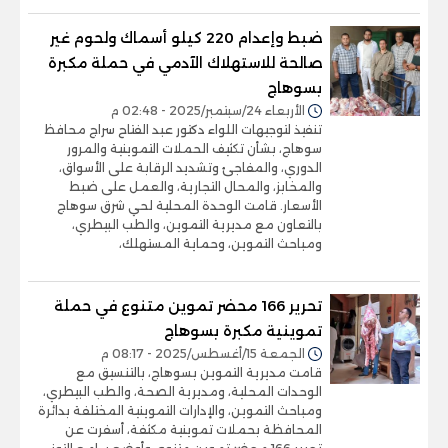
ضبط وإعدام 220 كيلو أسماك ولحوم غير
صالحة للاستهلاك الآدمي في حملة مكبرة
بسوهاج
الأربعاء 24/سبتمبر/2025 - 02:48 م
تنفيذ لتوجيهات اللواء دكتور عبد الفتاح سراج محافظ
سوهاج، بشأن تكثيف الحملات التموينية والمرور
الدوري، والمفاجئ وتشديد الرقابة على الأسواق،
والمخابز، والمحال التجارية، والعمل على ضبط
الأسعار. قامت الوحدة المحلية لحي شرق سوهاج
بالتعاون مع مديرية التموين، والطب البيطري،
ومباحث التموين، وحماية المستهلك،
تحرير 166 محضر تموين متنوع في حملة
تموينية مكبرة بسوهاج
الجمعة 15/أغسطس/2025 - 08:17 م
قامت مديرية التموين بسوهاج، بالتنسيق مع
الوحدات المحلية، ومديرية الصحة، والطب البيطري،
ومباحث التموين، والإدارات التموينية المختلفة بدائرة
المحافظة بحملات تموينية مكثفة، أسفرت عن