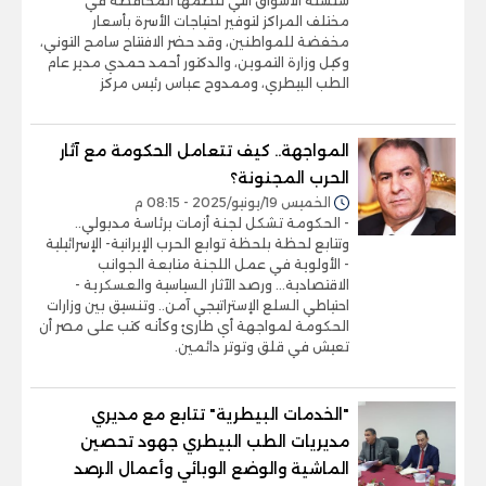
سلسلة الأسواق التي تنظمها المحافظة في
مختلف المراكز لتوفير احتياجات الأسرة بأسعار
مخفضة للمواطنين، وقد حضر الافتتاح سامح التوني،
وكيل وزارة التموين، والدكتور أحمد حمدي مدير عام
الطب البيطري، وممدوح عباس رئيس مركز
المواجهة.. كيف تتعامل الحكومة مع آثار
الحرب المجنونة؟
الخميس 19/يونيو/2025 - 08:15 م
- الحكومة تشكل لجنة أزمات برئاسة مدبولي..
وتتابع لحظة بلحظة توابع الحرب الإيرانية- الإسرائيلية
- الأولوية في عمل اللجنة متابعة الجوانب
الاقتصادية... ورصد الآثار السياسية والعسكرية -
احتياطي السلع الإستراتيجي آمن.. وتنسيق بين وزارات
الحكومة لمواجهة أي طارئ وكأنه كتب على مصر أن
تعيش في قلق وتوتر دائمين.
"الخدمات البيطرية" تتابع مع مديري
مديريات الطب البيطري جهود تحصين
الماشية والوضع الوبائي وأعمال الرصد