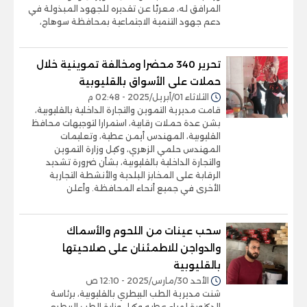
المرافق له، معربًا عن تقديره للجهود المبذولة في
دعم جهود التنمية الاجتماعية بمحافظة سوهاج،
تحرير 340 محضرا ومخالفة تموينية خلال
حملات على الأسواق بالقليوبية
الثلاثاء 01/أبريل/2025 - 02:48 م
قامت مديرية التموين والتجارة الداخلية بالقليوبية،
بشن عدة حملات رقابية، استمرارا لتوجيهات محافظ
القليوبية، المهندس أيمن عطية، وتعليمات
المهندس حلمي الزهري، وكيل وزارة التموين
والتجارة الداخلية بالقليوبية، بشأن ضرورة تشديد
الرقابة على المخابز البلدية والأنشطة التجارية
الأخرى في جميع أنحاء المحافظة. وأعلن
سحب عينات من اللحوم والأسماك
والدواجن للاطمئنان على صلاحيتها
بالقليوبية
الأحد 30/مارس/2025 - 12:10 ص
شنت مديرية الطب البيطري بالقليوبية، برئاسة
الدكتورة لمياء عطيه وكيل وزارة الطب البيطري