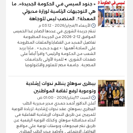
« جنود السيسي فـي الحكومة الجديدة».. ما
هي التوجيهات الرئاسية لوزارة مدبولي
المعدلة؟.. المنصب ليس للوجاهة
الأربعاء 11/فبراير/2026 - 03:12 م
تنشر جريدة الشورى في عددها الصادر غدا الخميس
الموافق 12-2-2026 من الجريدة المطبوعة
تفاصيل العديد من القضايا،والملفات المطروحة
على الساحة،أهمها : « عهـد جـديـد » .. ماذا يريد
الشعب من الحكومة والرئيس؟ واقرأ أيضاً على
صفحات الشورى: ◄للمرة الأولى بالجامعات
المصرية.. جامعة مصر للعلوم والتكنولوجيا
بيطرى سوهاج ينظم ندوات إرشادية
وتوعوية لرفع ثقافة المواطنين
السبت 17/يناير/2026 - 01:00 ص
أعلن الدكتور أحمد حمدي مدير مديرية الطب
البيطري بسوهاج، عقد ندوات إرشادية، لزيادة التوعية
للمربيين عن طريق الندوات الإرشادية التفاعلية فى
أنحاء محافظة سوهاج، وكذلك التوعية الرقمية عن
طريق نشر فيديوهات وبوستات توعية علي مواقع
التواصل الاجتماعى. وأوضح مدير الطب البيطري