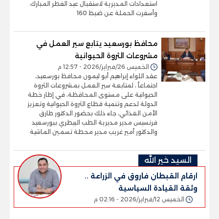
استعدادات المديرية لاستقبال عيد الفطر المبارك.
وأسفرت الحملة عن ضبط 160
محافظ بورسعيد يتابع سير العمل في
مشروعات الثروة الحيوانية
الخميس 26/فبراير/2026 - 12:57 م
عقد اللواء إبراهيم أبو ليمون محافظ بورسعيد،
اجتماعٱ ، لمتابعة سير العمل بمشروعات الثروة
الحيوانية على مستوى المحافظة، في إطار خطة
الدولة لدعم وتنمية قطاع الثروة الحيوانية وتعزيز
الأمن الغذائي، جاء ذلك بحضور الدكتور طارق
فرنسيس مدير مديرية الطب البيطري ببورسعيد
والدكتور أمير غريب مدير محطة تسمين الماشية
السيد خير الله
ارقام القبطان فاروق في الزراعة ..
وثقة القيادة السياسية
الخميس 12/فبراير/2026 - 02:16 م