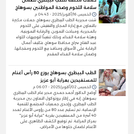
سلامة اللحوم وصحة المواطنين بسوهاج
الخميس 16/أكتوبر/2025 - 04:43 م
شنت مديرية الطب البيطري بسوهاج، حملات مكبرة
بالتعاون مع إدارة المجازر والتفتيش على اللحوم
بالمديرية، ومباحث التموين، والرقابة التموينية،
وهيئة سلامة الغذاء، وذلك تنفيذًا لتوجيهات اللواء
عبد الفتاح سراج محافظ سوهاج، بتكثيف أعمال
الرقابة على الأسواق ومنافذ بيع اللحوم ومنتجاتها،
وضمان سلامة الغذاء المقدم
الطب البيطري بسوهاج يوزع 80 رأس أغنام
للمستفيدين بعرابة أبو عزيز
الخميس 02/أكتوبر/2025 - 06:07 م
أوضح الدكتور أحمد حمدي مدير عام الطب البيطري
بسوهاج، إنه في إطار بروتوكول التعاون بين مديرية
الطب البيطري، وإحدى جمعيات المجتمع للتنمية
الإنسانية، تم تسليم عدد 80 من رؤوس الأغنام لعدد
40 أسرة من المستفيدين بقرية "عرابة أبو عزيز"
بمركز المراغة. تم توقيع الكشف الظاهري على
الأغنام لضمان خلوها من الأمراض،