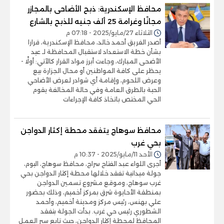
محافظ الإسكندرية: ذبح الأضاحى بالمجازر
مجانًا وغرامة 25 ألف جنيه للذبح بالشارع
الثلاثاء 27/مايو/2025 - 07:18 م
أصدر الفريق أحمد خالد، محافظ الإسكندرية، قرارا
بشأن خطة الاستعداد لاستقبال المحافظة لـ عيد
الأضحى المبارك، وجاءت أبرز مواد القرار كالآتي: أولًا -
يحظر على كافة المواطنين أو محال الجزارة بيع
وعرض اللحوم، وإقامة أي شوادر لعرض الأضاحي
الحية بالطرق العامة وفي حالة المخالفة يقوم
الحي المختص باتخاذ كافة الإجراءات
محافظ سوهاج يتفقد محطة إكثار الدواجن
بحي غرب
الأحد 11/مايو/2025 - 10:37 م
أجرى اللواء عبد الفتاح سراج، محافظ سوهاج، اليوم،
جولة ميدانية تفقد خلالها محطة إكثار الدواجن بحي
غرب سوهاج، وموقع مشروع تسمين الدواجن
بمنطقة الأحايوة شرق بمركز أخميم، وذلك بحضور
علي بهنس، رئيس مركز ومدينة أخميم، وأحمد
الشطوري رئيس حي غرب. بدأت الجولة بتفقد
المحافظ لمحطة إكثار الدواجن، حيث تابع سير العمل