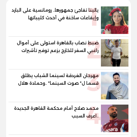
1
يالينا تفاجئ جمهورها.. رومانسية على البارد
وإيقاعات ساخنة في أحدث كليباتها
2
ضبط نصاب بالقاهرة استولى على أموال
راغبي السفر للخارج بزعم توفير تأشيرات
3
مهرجان الغردقة لسينما الشباب يطلق
قسما ل" صوت السينما" ..وحمادة هلال
أول المكرمين
4
محمد صلاح أمام محكمة القاهرة الجديدة
..اعرف السبب