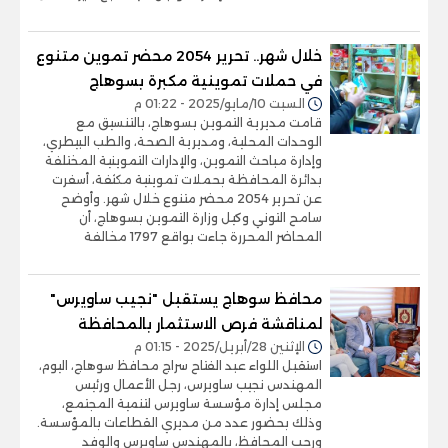
خلال شهر.. تحرير 2054 محضر تموين متنوع
في حملات تموينية مكبرة بسوهاج
السبت 10/مايو/2025 - 01:22 م
قامت مديرية التموين بسوهاج، بالتنسيق مع
الوحدات المحلية، ومديرية الصحة، والطب البيطري،
وإدارة مباحث التموين، والإدارات التموينية المختلفة
بدائرة المحافظة بحملات تموينية مكثفة، أسفرت
عن تحرير 2054 محضر متنوع خلال شهر. وأوضح
سامح التوني وكيل وزارة التموين بسوهاج، أن
المحاضر المحررة جاءت بواقع 1797 مخالفة
محافظ سوهاج يستقبل "نجيب ساويرس"
لمناقشة فرص الاستثمار بالمحافظة
الإثنين 28/أبريل/2025 - 01:15 م
استقبل اللواء عبد الفتاح سراج محافظ سوهاج، اليوم،
المهندس نجيب ساويرس، رجل الأعمال ورئيس
مجلس إدارة مؤسسة ساويرس لتنمية المجتمع،
وذلك بحضور عدد من مديري القطاعات بالمؤسسة.
ورحب المحافظ، بالمهندس ساويرس والوفد