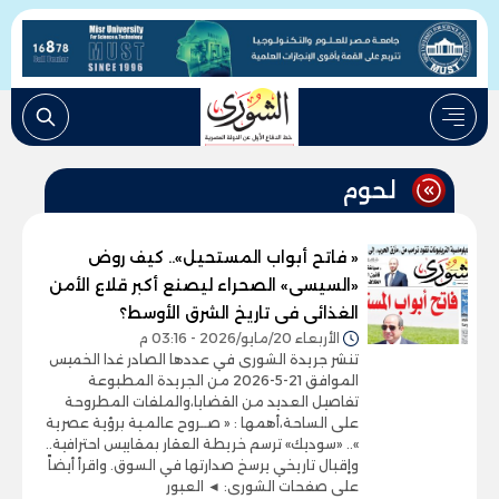
لحوم
« فاتح أبواب المستحيل».. كيف روض
«السيسى» الصحراء ليصنع أكبر قلاع الأمن
الغذائى فى تاريخ الشرق الأوسط؟
الأربعاء 20/مايو/2026 - 03:16 م
تنشر جريدة الشورى في عددها الصادر غدا الخميس
الموافق 21-5-2026 من الجريدة المطبوعة
تفاصيل العديد من القضايا،والملفات المطروحة
على الساحة،أهمها : « صــروح عالمـية برؤية عصرية
».. «سوديك» ترسم خريطة العقار بمقاييس احترافية..
وإقبال تاريخي يرسخ صدارتها في السوق. واقرأ أيضاً
على صفحات الشورى: ◄ العبور