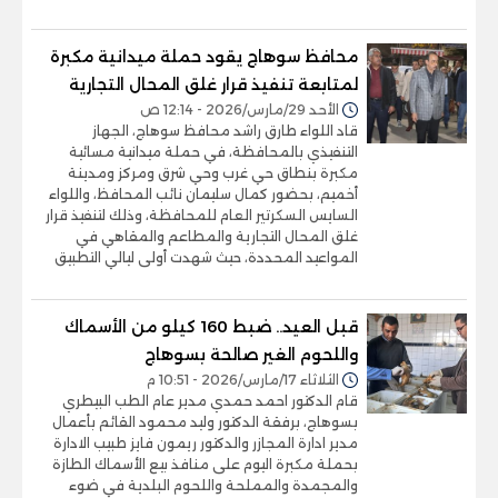
محافظ سوهاج يقود حملة ميدانية مكبرة
لمتابعة تنفيذ قرار غلق المحال التجارية
الأحد 29/مارس/2026 - 12:14 ص
قاد اللواء طارق راشد محافظ سوهاج، الجهاز
التنفيذي بالمحافظة، في حملة ميدانية مسائية
مكبرة بنطاق حي غرب وحي شرق ومركز ومدينة
أخميم، بحضور كمال سليمان نائب المحافظ، واللواء
السايس السكرتير العام للمحافظة، وذلك لتنفيذ قرار
غلق المحال التجارية والمطاعم والمقاهي في
المواعيد المحددة، حيث شهدت أولى ليالي التطبيق
قبل العيد.. ضبط 160 كيلو من الأسماك
واللحوم الغير صالحة بسوهاج
الثلاثاء 17/مارس/2026 - 10:51 م
قام الدكتور احمد حمدي مدير عام الطب البيطري
بسوهاج، برفقة الدكتور وليد محمود القائم بأعمال
مدير ادارة المجازر والدكتور ريمون فايز طبيب الادارة
بحملة مكبرة اليوم على منافذ بيع الأسماك الطازة
والمجمدة والمملحة واللحوم البلدية في ضوء