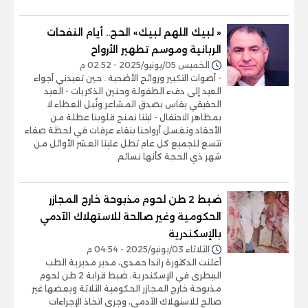
« لبيك اللهم لبيك» الحج.. أيام النفحات
الربانية وموسم تطهير الأرواح
الخميس 05/يونيو/2025 - 02:52 م
- أصوات التكبير وروائح الأضحية.. حين تعيدني أجواء
العيد إلى دفء الطفولة وحنين الذكريات - العيد
الحقيقي يقاس بصدق المشاعر ونُبل العطاء لا
بمظاهر الاحتفال - ليتنا نمنح قلوبنا عطلة من
الأحقاد ونغسل أرواحنا بنقاء عرفات في لحظة صفاء
تتسع للجميع كل عام تطل علينا العشر الأوائل من
شهر ذي الحجة كأنها نسائم
ضبط 2 طن لحوم مذبوحة خارج المجازر
الحكومية وغير صالحة للاستهلاك الآدمي
بالإسكندرية
الثلاثاء 03/يونيو/2025 - 04:54 م
أعلنت الدكتورة راندا حمدى، مدير مديرية الطب
البيطرى في الإسكندرية، ضبط قرابة 2 طن لحوم
مذبوحة خارج المجازر الحكومية الثلاثة وبعضها غير
صالح للاستهلاك الآدمى، وجرى اتخاذ الإجراءات