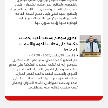
بالقليوبية، والدكتور أيمن هشام الشعراوي رئيس
قسم بادارة المجازر والتفتيش علي اللحوم بالمديرية
والدكتور السيد فتحي رئيس قسم الصحة العامة
والمجازر بادارة مركز بنها بالاشتراك مع الإدارة
البيطرية ببنها وإدارة تموين بنها،
بيطرى سوهاج يستعد للعيد بحملات
مكثفة على محلات اللحوم والأسماك
المملحة
السبت 29/مارس/2025 - 04:28 م
قال الدكتور أحمد حمدي، مدير عام الطب البيطري
بسوهاج، إنه يتم تكثيف الحملات التفتيشية على جميع
منافذ بيع وتداول اللحوم والأسماك المملحة وعلى
الأسواق والمحلات استعدادا لعيد الفطر المبارك،
وذلك بالتنسيق مع الجهات المعنية، للحفاظ على
صحة وسلامة المواطنين، لضبط الأسواق، وضمان
توفير منتجات غذائية آمنة للمواطنين.