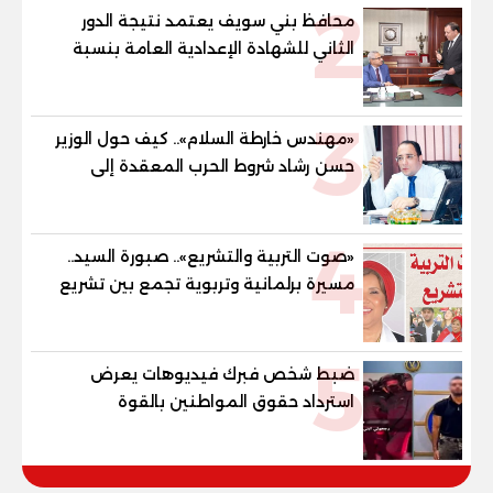
2
محافظ بني سويف يعتمد نتيجة الدور
الثاني للشهادة الإعدادية العامة بنسبة
79.9% نظامي ...و69.55% منازل.. و70.56%
للمهنية .. و100% للصُم وضعاف السمع
3
والنور للمكفوفين
«مهندس خارطة السلام».. كيف حول الوزير
حسن رشاد شروط الحرب المعقدة إلى
"خارطة طريق" للانسحاب والإعمار؟
4
«صوت التربية والتشريع».. صبورة السيد..
مسيرة برلمانية وتربوية تجمع بين تشريع
القوانين وصناعة الأجيال لبناء الإنسان
المصري
5
ضبط شخص فبرك فيديوهات يعرض
استرداد حقوق المواطنين بالقوة