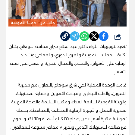
جانب من الحملة التموينية
شارك
تنفيذ لتوجيهات اللواء دكتور عبد الفتاح سراج محافظ سوهاج، بشأن
تكثيف الحملات التموينية والمرور الدوري، والمفاجئ وتشديد
الرقابة على الأسواق، والمخابز، والمحال التجارية، والعمل على ضبط
الأسعار.
قامت الوحدة المحلية لحي شرق سوهاج بالتعاون مع مديرية
التموين، والطب البيطري، ومباحث التموين، وحماية المستهلك،
والهيئة القومية لسلامة الغذاء، ومكتب السلامة والصحة المهنية
بمديرية العمل، والأجهزة الرقابية المختلفة بالمحافظة، بحملة
تموينية مكبرة أسفرت عن إعدام ٢٥ كيلو أسماك و١٩٥ كيلو لحوم
غير صالحة للاستهلاك الآدمي وتحرير ٧ محاضر متنوعة للمخالفين،