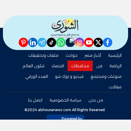
pinterest
linkedin
telegram
whatsapp
tiktok
instagram
nabd
youtube
twitter
facebook
الرئيسية
أخبار مصر
حوادث
ملفات وتحقيقات
الرياضة
فن
محافظات
اقتصاد
شئون العالم
منوعات ومجتمع
فيديو و توك شو
العدد الورقي
مقالات
من نحن
سياسة الخصوصية
اتصل بنا
©2024 alshouranews.com All Rights Reserved.
Powered by
tel