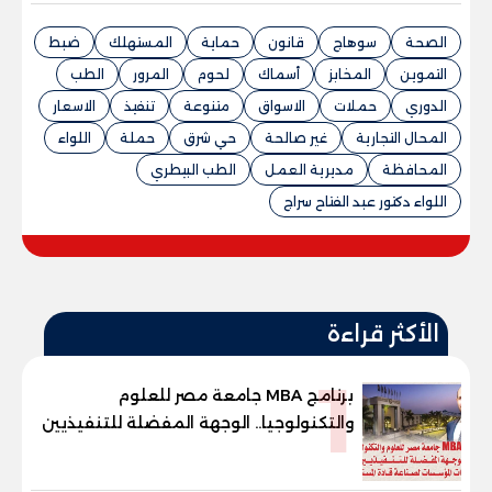
الصحة
سوهاج
قانون
حماية
المستهلك
ضبط
التموين
المخابز
أسماك
لحوم
المرور
الطب
الدوري
حملات
الاسواق
متنوعة
تنفيذ
الاسعار
المحال التجارية
غير صالحة
حي شرق
حملة
اللواء
المحافظة
مديرية العمل
الطب البيطري
اللواء دكتور عبد الفتاح سراج
الأكثر قراءة
1
برنامج MBA جامعة مصر للعلوم
والتكنولوجيا.. الوجهة المفضلة للتنفيذيين
وقيادات المؤسسات لصناعة قادة
المستقبل