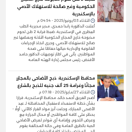
الحكومية وغير صالحة للاستهلاك الآدمي
بالإسكندرية
الثلاثاء 03/يونيو/2025 - 04:54 م
أعلنت الدكتورة راندا حمدى، مدير مديرية الطب
البيطرى في الإسكندرية، ضبط قرابة 2 طن لحوم
مذبوحة خارج المجازر الحكومية الثلاثة وبعضها غير
صالح للاستهلاك الآدمى، وجرى اتخاذ الإجراءات
القانونية والإدارية حيالها حفاظا على صحة
المواطنين. يأتى في اطار توجيهات الدكتور حامد
الأقنص، رئيس مجلس إدارة الهيئه العامه
محافظ الإسكندرية: ذبح الأضاحى بالمجازر
مجانًا وغرامة 25 ألف جنيه للذبح بالشارع
الثلاثاء 27/مايو/2025 - 07:18 م
أصدر الفريق أحمد خالد، محافظ الإسكندرية، قرارا
بشأن خطة الاستعداد لاستقبال المحافظة لـ عيد
الأضحى المبارك، وجاءت أبرز مواد القرار كالآتي: أولًا -
يحظر على كافة المواطنين أو محال الجزارة بيع
وعرض اللحوم، وإقامة أي شوادر لعرض الأضاحي
الحية بالطرق العامة وفي حالة المخالفة يقوم
الحي المختص باتخاذ كافة الإجراءات