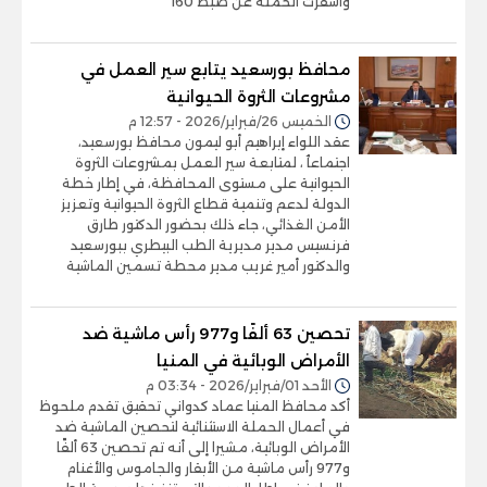
وأسفرت الحملة عن ضبط 160
محافظ بورسعيد يتابع سير العمل في
مشروعات الثروة الحيوانية
الخميس 26/فبراير/2026 - 12:57 م
عقد اللواء إبراهيم أبو ليمون محافظ بورسعيد،
اجتماعٱ ، لمتابعة سير العمل بمشروعات الثروة
الحيوانية على مستوى المحافظة، في إطار خطة
الدولة لدعم وتنمية قطاع الثروة الحيوانية وتعزيز
الأمن الغذائي، جاء ذلك بحضور الدكتور طارق
فرنسيس مدير مديرية الطب البيطري ببورسعيد
والدكتور أمير غريب مدير محطة تسمين الماشية
تحصين 63 ألفًا و977 رأس ماشية ضد
الأمراض الوبائية في المنيا
الأحد 01/فبراير/2026 - 03:34 م
أكد محافظ المنيا عماد كدواني تحقيق تقدم ملحوظ
في أعمال الحملة الاستثنائية لتحصين الماشية ضد
الأمراض الوبائية، مشيرا إلى أنه تم تحصين 63 ألفًا
و977 رأس ماشية من الأبقار والجاموس والأغنام