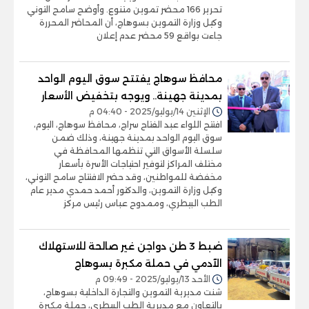
تحرير 166 محضر تموين متنوع. وأوضح سامح التوني
وكيل وزارة التموين بسوهاج، أن المحاضر المحررة
جاءت بواقع 59 محضر عدم إعلان
محافظ سوهاج يفتتح سوق اليوم الواحد
بمدينة جهينة.. ويوجه بتخفيض الأسعار
الإثنين 14/يوليو/2025 - 04:40 م
افتتح اللواء عبد الفتاح سراج، محافظ سوهاج، اليوم،
سوق اليوم الواحد بمدينة جهينة، وذلك ضمن
سلسلة الأسواق التي تنظمها المحافظة في
مختلف المراكز لتوفير احتياجات الأسرة بأسعار
مخفضة للمواطنين، وقد حضر الافتتاح سامح التوني،
وكيل وزارة التموين، والدكتور أحمد حمدي مدير عام
الطب البيطري، وممدوح عباس رئيس مركز
ضبط 3 طن دواجن غير صالحة للاستهلاك
الآدمي في حملة مكبرة بسوهاج
الأحد 13/يوليو/2025 - 09:49 م
شنت مديرية التموين والتجارة الداخلية بسوهاج،
بالتعاون مع مديرية الطب البيطري، حملة مكبرة