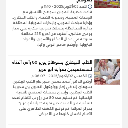
الأحد 05/أكتوبر/2025 - 11:10 م
قامت مديرية التموين بسوهاج بالتنسيق مع
الوحدات المحلية، ومديرية الصحة، والطب البيطري،
وإدارة مباحث التموين، والإدارات التموينية المختلفة
بدائرة المحافظة بحملات تموينية مكبرة على مدار
يومين متتاليين، أسفرت عن تحرير 253 مخالفة
متنوعة في مجال المخابز والأسواق، والمواد
البترولية. وأوضح سامح التوني وكيل
الطب البيطري بسوهاج يوزع 80 رأس أغنام
للمستفيدين بعرابة أبو عزيز
الخميس 02/أكتوبر/2025 - 06:07 م
أوضح الدكتور أحمد حمدي مدير عام الطب البيطري
بسوهاج، إنه في إطار بروتوكول التعاون بين مديرية
الطب البيطري، وإحدى جمعيات المجتمع للتنمية
الإنسانية، تم تسليم عدد 80 من رؤوس الأغنام لعدد
40 أسرة من المستفيدين بقرية "عرابة أبو عزيز"
بمركز المراغة. تم توقيع الكشف الظاهري على
الأغنام لضمان خلوها من الأمراض،