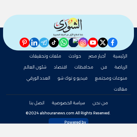
pinterest
linkedin
telegram
whatsapp
tiktok
instagram
nabd
youtube
twitter
facebook
الرئيسية
أخبار مصر
حوادث
ملفات وتحقيقات
الرياضة
فن
محافظات
اقتصاد
شئون العالم
منوعات ومجتمع
فيديو و توك شو
العدد الورقي
مقالات
من نحن
سياسة الخصوصية
اتصل بنا
©2024 alshouranews.com All Rights Reserved.
Powered by
tel