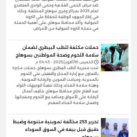
ضد مرض الحمى القلاعية وحمى الوادي المتصدع
لعام 2025 بمراكز وقرى سوهاج المختلفة، وذلك
في إطار الجهود الوطنية للحفاظ على الثروة
الحيوانية. وأكد محافظ سوهاج، على أهمية الحملة
في حماية الثروة الحيوانية من الأمراض
حملات مكثفة للطب البيطري لضمان
سلامة اللحوم وصحة المواطنين بسوهاج
الخميس 16/أكتوبر/2025 - 04:43 م
شنت مديرية الطب البيطري بسوهاج، حملات مكبرة
بالتعاون مع إدارة المجازر والتفتيش على اللحوم
بالمديرية، ومباحث التموين، والرقابة التموينية،
وهيئة سلامة الغذاء، وذلك تنفيذًا لتوجيهات اللواء
عبد الفتاح سراج محافظ سوهاج، بتكثيف أعمال
الرقابة على الأسواق ومنافذ بيع اللحوم ومنتجاتها،
وضمان سلامة الغذاء المقدم
تحرير 253 مخالفة تموينية متنوعة وضبط
دقيق قبل بيعه في السوق السوداء
بسوهاج