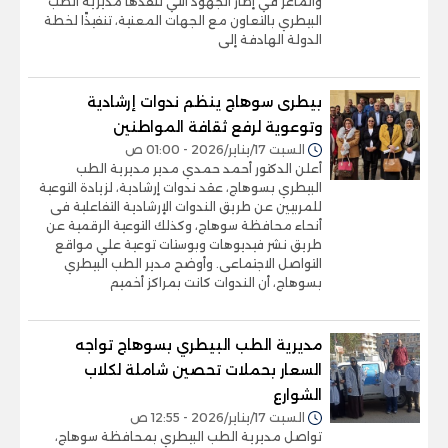
والماعز في إطار الجهود التي تنفذها مديرية الطب
البيطري بالتعاون مع الجهات المعنية، تنفيذًا لخطة
الدولة الهادفة إلى
بيطرى سوهاج ينظم ندوات إرشادية
وتوعوية لرفع ثقافة المواطنين
السبت 17/يناير/2026 - 01:00 ص
أعلن الدكتور أحمد حمدي مدير مديرية الطب
البيطري بسوهاج، عقد ندوات إرشادية، لزيادة التوعية
للمربيين عن طريق الندوات الإرشادية التفاعلية فى
أنحاء محافظة سوهاج، وكذلك التوعية الرقمية عن
طريق نشر فيديوهات وبوستات توعية علي مواقع
التواصل الاجتماعى. وأوضح مدير الطب البيطري
بسوهاج، أن الندوات كانت بمراكز أخميم
مديرية الطب البيطري بسوهاج تواجه
السعار بحملات تحصين شاملة لكلاب
الشوارع
السبت 17/يناير/2026 - 12:55 ص
تواصل مديرية الطب البيطري بمحافظة سوهاج،