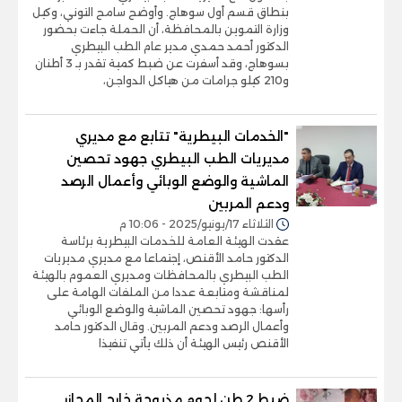
بنطاق قسم أول سوهاج. وأوضح سامح التوني، وكيل
وزارة التموين بالمحافظة، أن الحملة جاءت بحضور
الدكتور أحمد حمدي مدير عام الطب البيطري
بسوهاج، وقد أسفرت عن ضبط كمية تقدر بـ 3 أطنان
و210 كيلو جرامات من هياكل الدواجن،
"الخدمات البيطرية" تتابع مع مديري
مديريات الطب البيطري جهود تحصين
الماشية والوضع الوبائي وأعمال الرصد
ودعم المربين
الثلاثاء 17/يونيو/2025 - 10:06 م
عقدت الهيئة العامة للخدمات البيطرية برئاسة
الدكتور حامد الأقنص، إجتماعا مع مديري مديريات
الطب البيطري بالمحافظات ومديري العموم بالهيئة
لمناقشة ومتابعة عددا من الملفات الهامة على
رأسها: جهود تحصين الماشية والوضع الوبائي
وأعمال الرصد ودعم المربين. وقال الدكتور حامد
الأقنص رئيس الهيئة أن ذلك يأتي تنفيذا
ضبط 2 طن لحوم مذبوحة خارج المجازر