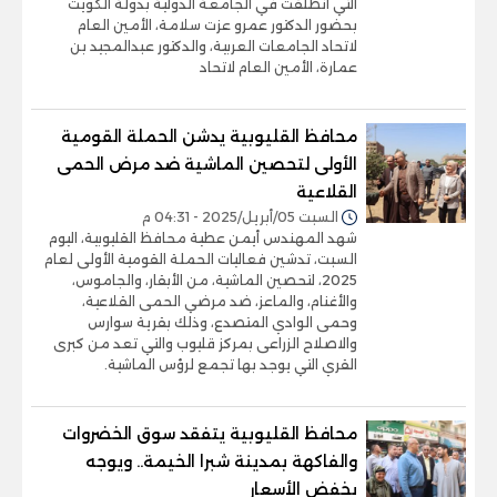
التي انطلقت في الجامعة الدولية بدولة الكويت
بحضور الدكتور عمرو عزت سلامة، الأمين العام
لاتحاد الجامعات العربية، والدكتور عبدالمجيد بن
عمارة، الأمين العام لاتحاد
محافظ القليوبية يدشن الحملة القومية
الأولى لتحصين الماشية ضد مرض الحمى
القلاعية
السبت 05/أبريل/2025 - 04:31 م
شهد المهندس أيمن عطية محافظ القليوبية، اليوم
السبت، تدشين فعاليات الحملة القومية الأولى لعام
2025، لتحصين الماشية، من الأبقار، والجاموس،
والأغنام، والماعز، ضد مرضي الحمى القلاعية،
وحمى الوادي المتصدع، وذلك بقرية سوارس
والاصلاح الزراعى بمركز قليوب والتي تعد من كبرى
القري التي يوجد بها تجمع لرؤس الماشية.
محافظ القليوبية يتفقد سوق الخضروات
والفاكهة بمدينة شبرا الخيمة.. ويوجه
بخفض الأسعار