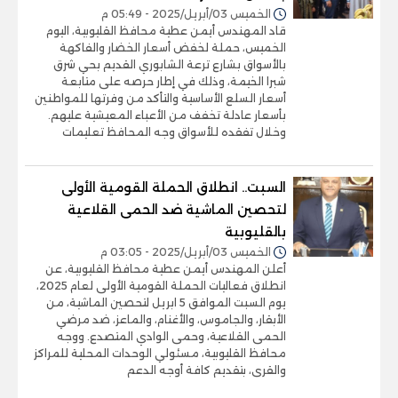
الخميس 03/أبريل/2025 - 05:49 م
قاد المهندس أيمن عطية محافظ القليوبية، اليوم
الخميس، حملة لخفض أسعار الخضار والفاكهة
بالأسواق بشارع ترعة الشابوري القديم بحي شرق
شبرا الخيمة، وذلك في إطار حرصه على متابعة
أسعار السلع الأساسية والتأكد من وفرتها للمواطنين
بأسعار عادلة تخفف من الأعباء المعيشية عليهم.
وخلال تفقده للأسواق وجه المحافظ تعليمات
السبت.. انطلاق الحملة القومية الأولى
لتحصين الماشية ضد الحمى القلاعية
بالقليوبية
الخميس 03/أبريل/2025 - 03:05 م
أعلن المهندس أيمن عطية محافظ القليوبية، عن
انطلاق فعاليات الحملة القومية الأولى لعام 2025،
يوم السبت الموافق 5 ابريل لتحصين الماشية، من
الأبقار، والجاموس، والأغنام، والماعز، ضد مرضي
الحمى القلاعية، وحمى الوادي المتصدع. ووجه
محافظ القليوبية، مسئولي الوحدات المحلية للمراكز
والقرى، بتقديم كافة أوجه الدعم