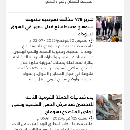
الحملات لضمان وصول السلع
تحرير 479 مخالفة تموينية متنوعة
بسوهاج وضبط سلع قبل بيعها في السوق
السوداء
الخميس 20/نوفمبر/2025 - 02:07 م
قامت مديرية التموين بسوهاج، بالتنسيق مع
الوحدات المحلية، ومديرية الصحة، والطب البيطري،
وإدارة مباحث التموين، والإدارات التموينية المختلفة
بدائرة المحافظة بحملات تموينية مكبرة خلال
الأسبوع الماضي، أسفرت عن تحرير 479 مخالفة
متنوعة في مجال المخابز والأسواق، والمواد
البترولية. وأوضح سامح التوني وكيل وزارة
بدء فعاليات الحملة القومية الثالثة
للتحصين ضد مرض الحمى القلاعية وحمى
الوادي المتصدع بسوهاج
السبت 25/أكتوبر/2025 - 05:41 م
أعلنت مديرية الطب البيطري اليوم السبت، عن البدء
في تنفيذ فعاليات الحملة القومية الثالثة للتحصين