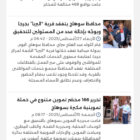
جاءت بواقع 468 مخالفة للمخابز
محافظ سوهاج يتفقد قرية “البربا” بجرجا
ويوجّه بإحالة عدد من المسئولين للتحقيق
الأربعاء 27/أغسطس/2025 - 06:42 م
قام اللواء عبد الفتاح سراج، محافظ سوهاج، اليوم،
بجولة ميدانية تفقد خلالها قرية "البربا" التابعة لمركز
جرجا، لمتابعة مستوى الخدمات المقدمة
للمواطنين والوقوف على سير العمل بالقطاعات
المختلفة. تفقد المحافظ مجمع خدمات المواطنين
بالقرية، وقد تلاحظ وجود تلاعب بدفاتر الحضور
والانصراف، وعدم تطابق الأسماء المسجلة
تحرير 166 محضر تموين متنوع في حملة
تموينية مكبرة بسوهاج
الجمعة 15/أغسطس/2025 - 08:17 م
قامت مديرية التموين بسوهاج، بالتنسيق مع
الوحدات المحلية، ومديرية الصحة، والطب البيطري،
ومباحث التموين، والإدارات التموينية المختلفة بدائرة
المحافظة بحملات تموينية مكثفة، أسفرت عن