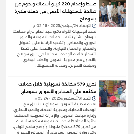
ضبط وإعدام 220 كيلو أسماك ولحوم غير
صالحة للاستهلاك الآدمي في حملة مكبرة
بسوهاج
الأربعاء 24/سبتمبر/2025 - 02:48 م
تنفيذ لتوجيهات اللواء دكتور عبد الفتاح سراج محافظ
سوهاج، بشأن تكثيف الحملات التموينية والمرور
الدوري، والمفاجئ وتشديد الرقابة على الأسواق،
والمخابز، والمحال التجارية، والعمل على ضبط
الأسعار. قامت الوحدة المحلية لحي شرق سوهاج
بالتعاون مع مديرية التموين، والطب البيطري،
ومباحث التموين، وحماية المستهلك،
تحرير 579 مخالفة تموينية خلال حملات
مكثفة على المخابز والأسواق بسوهاج
الأحد 31/أغسطس/2025 - 05:24 م
نفذت مديرية التموين بسوهاج، بالتنسيق مع
الوحدات المحلية، ومديرية الصحة، والطب البيطري،
وإدارة مباحث التموين، والإدارات التموينية المختلفة
بدائرة المحافظة، حملات تموينية مكثفة، أسفرت
عن تحرير 579 محضرًا متنوعًا. وأوضح سامح التوني،
وكيل وزارة التموين بسوهاج، أن المحاضر المحررة