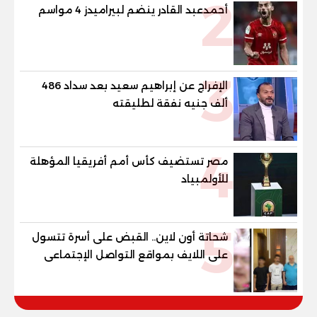
2
أحمدعبد القادر ينضم لبيراميدز 4 مواسم
3
الإفراج عن إبراهيم سعيد بعد سداد 486
ألف جنيه نفقة لطليقته
4
مصر تستضيف كأس أمم أفريقيا المؤهلة
للأولمبياد
5
شحاتة أون لاين.. القبض على أسرة تتسول
على اللايف بمواقع التواصل الإجتماعى