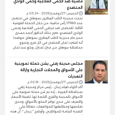
ماشية ضد الحمى القلاعية وحمى الوادي
المتصدع
الخميس 27/نوفمبر/2025 - 03:24 م
نجحت مديرية الطب البيطرى بسوهاج، في تحصين
عدد 171160 رأس ماشية، من خلال الحملة القومية
الثالثة، للتحصين ضد مرضي الحمى القلاعية وحمى
الوادي المتصدع. صرح بذلك الدكتور أحمد حمدى
مدير عام مديرية الطب البيطري بسوهاج، موضحا
أنه انتشرت لجان التحصين في كل قرى ونجوع
محافظة سوهاج، من منزل لمنزل، وبلغ عدد لجان
مجلس مدينة زفتي يشن حملة تموينية
على الأسواق والمحلات التجارية وازالة
التعديات
الخميس 27/نوفمبر/2025 - 02:19 م
أكد اللواء ضياء زيدان ، رئيس مركز ومدينة زفتي
بمحافظة الغربية ،، إنه تم شن حملة تموينية على
الأسواق بالمدينة والقري التابعة لها، لضبط الأسعار،
والتعرف على مدى توافر السلع بالأسواق، ومدى
صلاحيتها ومطابقتها للمواصفات، حفاظاً على
الصحة العامة للمواطنين. وأوضح " زيدان "، أن هذه