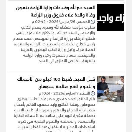
السيد خيرالله وقيادات وزارة الزراعة ينعون
وفاة والدة علاء فاروق وزير الزراعة
الخميس 26/مارس/2026 - 02:42 م
بقلوب مؤمنة بقضاء الله وقدره، يتقدم الكاتب
والإعلامي السيد خيرالله ، والدكتور علاء عزوز رئيس
قطاع الارشاد بوزارة الزراعة والمهندس احمد عضام
رئيس قطاع الخدمات والمديريات بالوزارة والدكتورة
نعمة عارف وكيل وزارة الطب البيطري بالغربية
والمهندس حسام محفوظ وكيل وزارة الزراعة
بالغربية ، بخالص التعازي الي السيد
قبل العيد.. ضبط 160 كيلو من الأسماك
واللحوم الغير صالحة بسوهاج
الثلاثاء 17/مارس/2026 - 10:51 م
قام الدكتور احمد حمدي مدير عام الطب البيطري
بسوهاج، برفقة الدكتور وليد محمود القائم بأعمال
مدير ادارة المجازر والدكتور ريمون فايز طبيب الادارة
بحملة مكبرة اليوم على منافذ بيع الأسماك الطازة
والمجمدة والمملحة واللحوم البلدية في ضوء
استعدادات المديرية لاستقبال عيد الفطر المبارك.