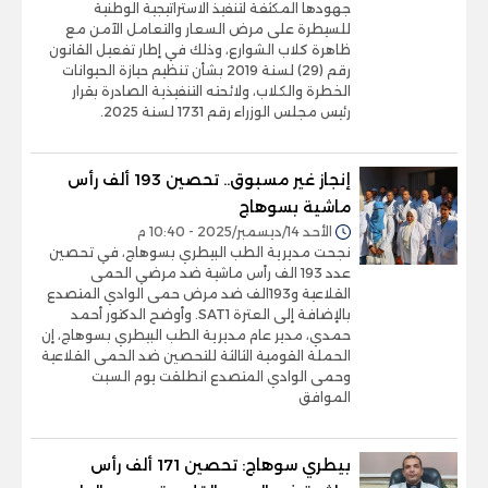
جهودها المكثفة لتنفيذ الاستراتيجية الوطنية
للسيطرة على مرض السعار والتعامل الآمن مع
ظاهرة كلاب الشوارع، وذلك في إطار تفعيل القانون
رقم (29) لسنة 2019 بشأن تنظيم حيازة الحيوانات
الخطرة والكلاب، ولائحته التنفيذية الصادرة بقرار
رئيس مجلس الوزراء رقم 1731 لسنة 2025.
إنجاز غير مسبوق.. تحصين 193 ألف رأس
ماشية بسوهاج
الأحد 14/ديسمبر/2025 - 10:40 م
نجحت مديرية الطب البيطري بسوهاج، في تحصين
عدد 193 الف رأس ماشية ضد مرضي الحمى
القلاعية و193الف ضد مرض حمى الوادي المتصدع
بالإضافة إلى العترة SAT1. وأوضح الدكتور أحمد
حمدي، مدير عام مديرية الطب البيطري بسوهاج، إن
الحملة القومية الثالثة للتحصين ضد الحمى القلاعية
وحمى الوادي المتصدع انطلقت يوم السبت
الموافق
بيطري سوهاج: تحصين 171 ألف رأس