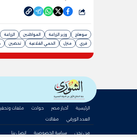
شارك
سوهاج
وزير الزراعة
المواطنين
الزراعة
قري
منزل
الحمي القلاعية
تحصين
ح
الرئيسية
أخبار مصر
حوادث
ملفات وتحقي
العدد الورقي
مقالات
من نحن
سياسة الخصوصية
اتصل بنا