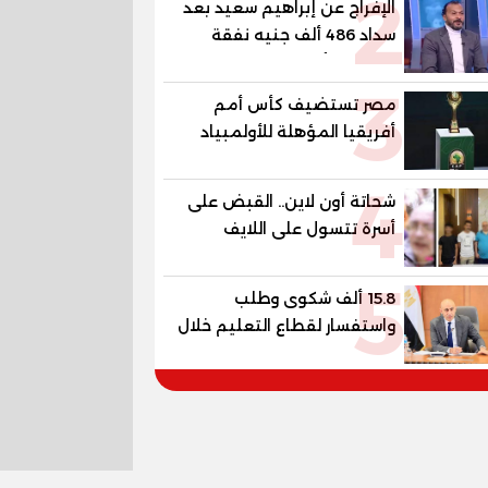
2
الإفراج عن إبراهيم سعيد بعد
الأكاديمية
سداد 486 ألف جنيه نفقة
لطليقته أنهى إبراهيم سعيد،
3
لاعب الأهلي ومنتخب مصر
مصر تستضيف كأس أمم
السابق، إجراءات خروجه من
أفريقيا المؤهلة للأولمبياد
قسم شرطة مدينة نصر، عقب
سداد مبلغ 486 ألف جنيه
4
قيمة المتجمد من نفقة
شحاتة أون لاين.. القبض على
مصروفا
أسرة تتسول على اللايف
بمواقع التواصل الإجتماعى
5
15.8 ألف شكوى وطلب
واستفسار لقطاع التعليم خلال
يوليو.. استجابة فعالة لشكاوى
الطلاب وأولياء الأمور