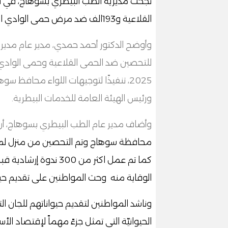
القلاعية و193الف ضد مرض حمى الوادي المتصدع بالإضافة إلى العترة SAT1.
وأوضح الدكتور أحمد حمدي، مدير عام مديرية
2025، تنفيذًا لتوجيهات اللواء محافظ سوه
ورئيس الهيئة العامة للخدمات البيطرية.
وأضاف مدير عام الطب البيطري بسوهاج، أن
محافظة سوهاج وتم التحصين من منزل لمنزل
كما تم عمل اكثر من 00
الوقاية منه وحث المواطنين على تقديم حي
وناشد المواطنين لتقديم حيواناتهم للجان ال
الحيوانيّة التي تمثل جزءً مهماً لإقتصاد الأ