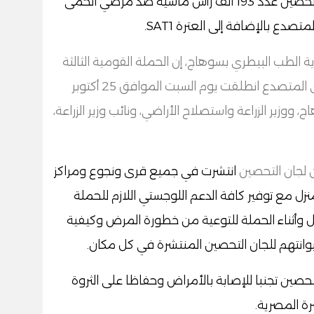
نجحت مديرية الطب البيطري بسوهاج، في تحصين عدد 193 الف رأس ماشية ضد مرضي الحمى
 الطب البيطري بسوهاج، إن الحملة القومية الثالثة
للتحصين ضد الحمى القلاعية وحمى الوادي المتصدع انطلقت يوم السبت الموافق 25 أكتوبر
اج، ووزير الزراعة واستصلاح الأراضي، ونائب وزير الزراعة،
 لجان التحصين
انتشرت في جميع قرى ونجوع ومراكز
 مع توفير كافة الدعم اللوجستي اللازم للحملة
3 ندوة إرشادية قبل وأثناء الحملة للتوعية من خطورة المرض وكيفية
وانتهم للجان التحصين المنتشرة في كل مكان.
تحصين تجنبا للإصابة بالأمراض وحفاظا على الثروة
سرة المصرية.