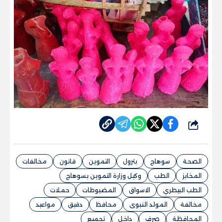
شارك
الصحة
سوهاج
بترول
التموين
قانون
مخالفات
المخابز
الطب
وكيل وزارة التموين بسوهاج
الطب البيطري
الاسواق
المضبوطات
حملات
مخالفة
المولد النبوى
محافظ
دقيق
مواعيد
المحافظة
صرف
داخل
تجميع