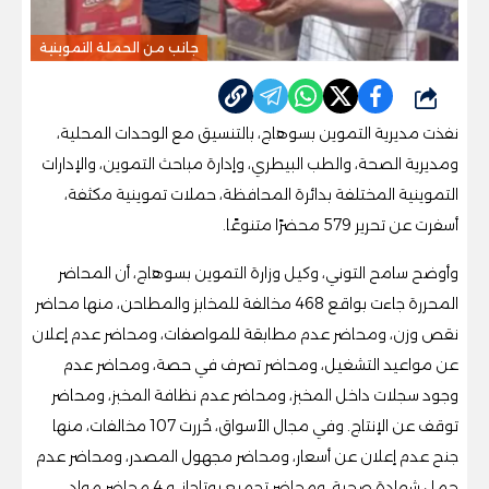
جانب من الحملة التموينية
شارك
نفذت مديرية التموين بسوهاج، بالتنسيق مع الوحدات المحلية،
ومديرية الصحة، والطب البيطري، وإدارة مباحث التموين، والإدارات
التموينية المختلفة بدائرة المحافظة، حملات تموينية مكثفة،
أسفرت عن تحرير 579 محضرًا متنوعًا.
وأوضح سامح التوني، وكيل وزارة التموين بسوهاج، أن المحاضر
المحررة جاءت بواقع 468 مخالفة للمخابز والمطاحن، منها محاضر
نقص وزن، ومحاضر عدم مطابقة للمواصفات، ومحاضر عدم إعلان
عن مواعيد التشغيل، ومحاضر تصرف في حصة، ومحاضر عدم
وجود سجلات داخل المخبز، ومحاضر عدم نظافة المخبز، ومحاضر
توقف عن الإنتاج. وفي مجال الأسواق، حُررت 107 مخالفات، منها
جنح عدم إعلان عن أسعار، ومحاضر مجهول المصدر، ومحاضر عدم
حمل شهادة صحية، ومحاضر تجميع بوتاجاز، و 4 محاضر مواد