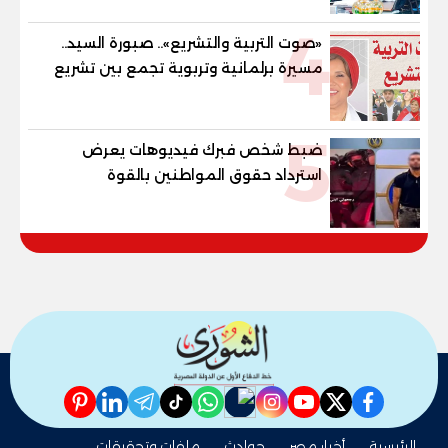
4
«صوت التربية والتشريع».. صبورة السيد..
مسيرة برلمانية وتربوية تجمع بين تشريع
القوانين وصناعة الأجيال لبناء الإنسان
المصري
5
ضبط شخص فبرك فيديوهات يعرض
استرداد حقوق المواطنين بالقوة
pinterest
linkedin
telegram
whatsapp
tiktok
instagram
nabd
youtube
twitter
facebook
الرئيسية
أخبار مصر
حوادث
ملفات وتحقيقات