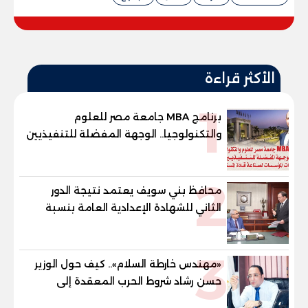
الأكثر قراءة
1
برنامج MBA جامعة مصر للعلوم
والتكنولوجيا.. الوجهة المفضلة للتنفيذيين
وقيادات المؤسسات لصناعة قادة
المستقبل
2
محافظ بني سويف يعتمد نتيجة الدور
الثاني للشهادة الإعدادية العامة بنسبة
79.9% نظامي ...و69.55% منازل.. و70.56%
للمهنية .. و100% للصُم وضعاف السمع
3
والنور للمكفوفين
«مهندس خارطة السلام».. كيف حول الوزير
حسن رشاد شروط الحرب المعقدة إلى
"خارطة طريق" للانسحاب والإعمار؟