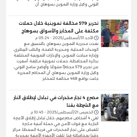
التوني وكيل وزارة التموين بسوهاج، أن
تحرير 579 مخالفة تموينية خلال حملات
مكثفة على المخابز والأسواق بسوهاج
الأحد 31/أغسطس/2025 - 05:24 م
نفذت مديرية التموين بسوهاج، بالتنسيق مع
الوحدات المحلية، ومديرية الصحة، والطب البيطري،
وإدارة مباحث التموين، والإدارات التموينية المختلفة
بدائرة المحافظة، حملات تموينية مكثفة، أسفرت
عن تحرير 579 محضرًا متنوعًا. وأوضح سامح التوني،
وكيل وزارة التموين بسوهاج، أن المحاضر المحررة
جاءت بواقع 468 مخالفة للمخابز
مصرع 4 تجار مخدرات في تبادل لإطلاق النار
مع الشرطة بقنا
الخميس 21/أغسطس/2025 - 10:45 م
لقي 4 أشخاص مصرعهم، خلال تبادل إطلاق الأعيرة
النارية مع قوات الأمن في حملة أمنية مكبرة
للقبض على تجار المخدرات في قرية السمطا، مركز
دشنا بمحافظة قنا. تلقت الأجهزة الأمنية بمديرية