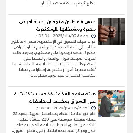
قطع أثرية بمسكنه بقصد الإتجار.
حبس 4 عاطلين متهمين بحيازة أقراص
مخدرة ومشتقاتها بالإسكندرية
الجمعة 03/يناير/2025 - 03:04 م
قررت جهات التحقيق في الإسكندرية، حبس 4 عاطلين
4 ايام علي ذمة التحقيقات، لاتهامهم بحيازة أقراص
مخدرة، بقصد ترويجها علي عملائهم، وسرعة طلب
تحريات المباحث حول الواقعة، والتحفظ على
المضبوطات، واتخاذ الإجراءات اللازمة. البداية عندما
تلقت مديرية أمن الإسكندرية، إخطارا من ضباط
مكافحة المخدرات يفيد بورود معلومات
هيئة سلامة الغذاء تنفذ حملات تفتيشية
على الأسواق بمختلف المحافظات
الأحد 15/ديسمبر/2024 - 04:08 م
قام فرع سلامة الغذاء بمحافظة الغربية، بتنفيذ 35
حملة تفتيشية موسعة على 220 منشأة غذائية
للتأكد من تطبيق اشتراطات سلامة الغذاء بمختلف
مدن ومراكز المحافظة (طنطا، زفتى، قطور، بسيون،