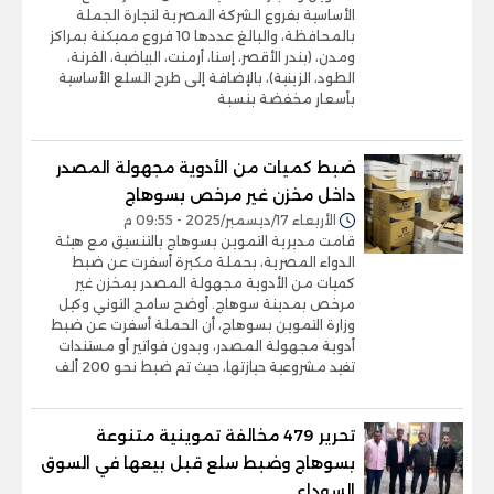
الأساسية بفروع الشركة المصرية لتجارة الجملة
بالمحافظة، والبالغ عددها 10 فروع مميكنة بمراكز
ومدن، (بندر الأقصر، إسنا، أرمنت، البياضية، القرنة،
الطود، الزينية)، بالإضافة إلى طرح السلع الأساسية
بأسعار مخفضة بنسبة
ضبط كميات من الأدوية مجهولة المصدر
داخل مخزن غير مرخص بسوهاج
الأربعاء 17/ديسمبر/2025 - 09:55 م
قامت مديرية التموين بسوهاج بالتنسيق مع هيئة
الدواء المصرية، بحملة مكبرة أسفرت عن ضبط
كميات من الأدوية مجهولة المصدر بمخزن غير
مرخص بمدينة سوهاج. أوضح سامح التوني وكيل
وزارة التموين بسوهاج، أن الحملة أسفرت عن ضبط
أدوية مجهولة المصدر، وبدون فواتير أو مستندات
تفيد مشروعية حيازتها، حيث تم ضبط نحو 200 ألف
تحرير 479 مخالفة تموينية متنوعة
بسوهاج وضبط سلع قبل بيعها في السوق
السوداء