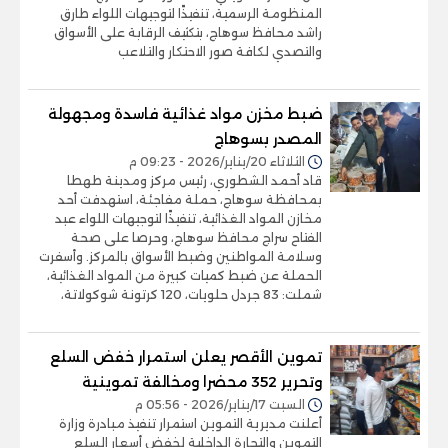
المنظومة الرسمية، تنفيذًا لتوجيهات اللواء طارق
راشد محافظ سوهاج، بتكثيف الرقابة على الأسواق
والتصدي لكافة صور الاحتكار والتلاعب
ضبط مخزن مواد غذائية فاسدة ومجهولة
المصدر بسوهاج
الثلاثاء 20/يناير/2026 - 09:23 م
قاد أحمد الشطوري، رئيس مركز ومدينة طهطا
بمحافظة سوهاج، حملة مفاجئة، استهدفت أحد
مخازن المواد الغذائية، تنفيذًا لتوجيهات اللواء عبد
الفتاح سراج محافظ سوهاج، وحرصا على صحة
وسلامة المواطنين وضبط الأسواق بالمركز. وأسفرت
الحملة عن ضبط كميات كبيرة من المواد الغذائية،
شملت: 83 جردل حلويات، 120 كرتونة شوكولاتة،
تموين الأقصر يعلن استمرار خفض السلع
وتحرير 352 محضرا ومخالفة تموينية
السبت 17/يناير/2026 - 05:56 م
أعلنت مديرية التموين استمرار تنفيذ مبادرة وزارة
التموين والتجارة الداخلية لخفض أسعار السلع