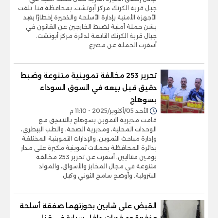
جبل قرية الكرنك مركز أبوتشت، بمحافظة قنا. تلقت
الأجهزة الأمنية بإدارة الأسلحة والذخيرة إخطارًا يفيد
بشن حملة أمنية لضبط الخارجين عن القانون في
جبال قرية الكرنك التابعة لدائرة مركز أبوتشت.
أسفرت الحملة عن مصرع
تحرير 253 مخالفة تموينية متنوعة وضبط
دقيق قبل بيعه في السوق السوداء
بسوهاج
الأحد 05/أكتوبر/2025 - 11:10 م
قامت مديرية التموين بسوهاج بالتنسيق مع
الوحدات المحلية، ومديرية الصحة، والطب البيطري،
وإدارة مباحث التموين، والإدارات التموينية المختلفة
بدائرة المحافظة بحملات تموينية مكبرة على مدار
يومين متتاليين، أسفرت عن تحرير 253 مخالفة
متنوعة في مجال المخابز والأسواق، والمواد
البترولية. وأوضح سامح التوني وكيل
القبض على شابين بحوزتهما صفقة أسلحة
وذخيرة ومخدرات داخل سيارة في قنا