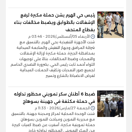
رئيس حي الهرم يشن حملة مكبرة لرفع
الإشغالات بالطوابق ويضبط مخالفات بناء
بقطاع المتحف
الأربعاء 05/أغسطس/2026 - 03:46 م
شنت الأجهزة التنفيذية بحي الهرم، بالتنسيق مع
شرطة المرافق وجهاز التفتيش والمتابعة الميدانية
بمحافظة الجيزة، حملة مكبرة لإزالة الإشغالات
والتعديات وضبط المخالفات، بناءً على توجيهات
اللواء أحمد ثابت رئيس الحي، بضرورة التصدي الحاسم
لجميع صور التعديات وتكثيف الحملات الميدانية
لفرض الانضباط بالشارع وتسيير
ضبط 6 أطنان سكر تمويني محظور تداوله
في حملة مكثفة في جهينة بسوهاج
الجمعة 27/مارس/2026 - 11:33 م
شنت الوحدة المحلية لمركز ومدينة جهينة، بالتنسيق
مع مديرية التموين ومباحث التموين بسوهاج،
حملة تموينية مكبرة، أسفرت عن ضبط كميات كبيرة
من السكر التمويني المحظور تداوله خارج