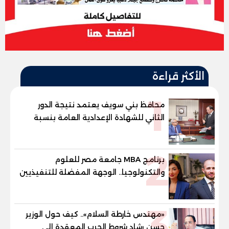
الأكثر قراءة
1
محافظ بني سويف يعتمد نتيجة الدور
الثاني للشهادة الإعدادية العامة بنسبة
79.9% نظامي ...و69.55% منازل.. و70.56%
للمهنية .. و100% للصُم وضعاف السمع
2
والنور للمكفوفين
برنامج MBA جامعة مصر للعلوم
والتكنولوجيا.. الوجهة المفضلة للتنفيذيين
وقيادات المؤسسات لصناعة قادة
المستقبل
3
«مهندس خارطة السلام».. كيف حول الوزير
حسن رشاد شروط الحرب المعقدة إلى