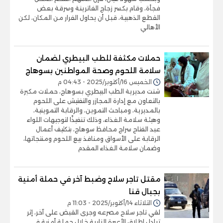
فجأة، وقام بكسر زجاج الفاترينة وسرقة بعض
القطع الذهبية، قبل أن يحاول الفرار من المكان، لكن
الأهالي
حملات مكثفة للطب البيطري لضمان
سلامة اللحوم وصحة المواطنين بسوهاج
الخميس 16/أكتوبر/2025 - 04:43 م
شنت مديرية الطب البيطري بسوهاج، حملات مكبرة
بالتعاون مع إدارة المجازر والتفتيش على اللحوم
بالمديرية، ومباحث التموين، والرقابة التموينية،
وهيئة سلامة الغذاء، وذلك تنفيذًا لتوجيهات اللواء
عبد الفتاح سراج محافظ سوهاج، بتكثيف أعمال
الرقابة على الأسواق ومنافذ بيع اللحوم ومنتجاتها،
وضمان سلامة الغذاء المقدم
مقتل تاجر سلاح وضبط آخر في حملة أمنية
بجبال قنا
الثلاثاء 14/أكتوبر/2025 - 11:03 م
لقي تاجر سلاح مصرعه وجرى القبض على آخر، إثر
تبادل إطلاق الأعيرة النارية خلال حملة أمنية في