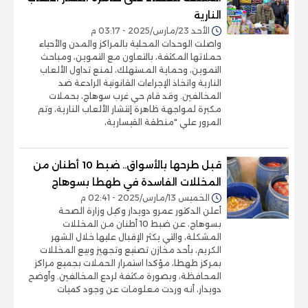
النارية
الأحد 23/مارس/2025 - 03:17 م
واصلت الوحدات المحلية بالمراكز والمدن والأحياء
حملاتها المكثفة، بالتعاون مع التموين، ومباحث
التموين، وحماية المستهلك، لمنع تداول الألعاب
النارية واتخاذ الإجراءات القانونية الرادعة ضد
المخالفين. وقد قام حي غرب سوهاج، بحملات
مكبرة لمواجهة ظاهرة إنتشار الألعاب النارية، وتم
المرور علي "منطقة القيسارية،
قبل طرحها بالأسواق.. ضبط 10 أطنان من
المخللات الفاسدة في طهطا بسوهاج
الخميس 13/مارس/2025 - 02:41 م
أعلن الدكتور عمرو دويدار وكيل وزارة الصحة
بسوهاج، عن ضبط 10 أطنان من المخللات
المشكلة، والتي يكثر الإقبال عليها خلال الشهر
الكريم، بأحد مخازن تصنيع وتجهيز وبيع المخللات
بمركز طهطا، مؤكدا استمرار الحملات بجميع مراكز
المحافظة، وبصورة مكثفة لردع المخالفين. وأوضح
دويدار، أنه وردت معلومات عن وجود كميات