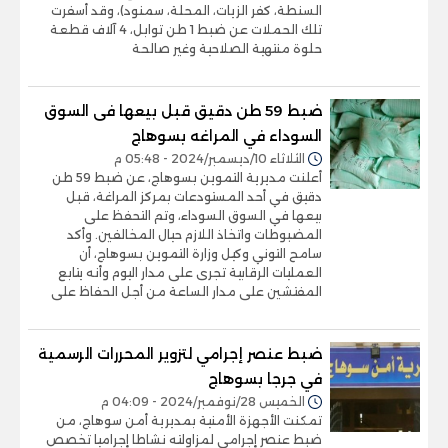
السنطة، كفر الزيات، المحلة، سمنود)، وقد أسفرت
تلك الحملات عن ضبط 1 طن توابل، 4 آلاف قطعة
حلوة منتهية الصلاحية وغير صالحة
ضبط 59 طن دقيق قبل بيعها فى السوق
السوداء في المراغه بسوهاج
الثلاثاء 10/ديسمبر/2024 - 05:48 م
أعلنت مديرية التموين بسوهاج، عن ضبط 59 طن
دقيق في أحد المستودعات بمركز المراغة، قبل
بيعها في السوق السوداء، وتم التحفظ على
المضبوطات واتخاذ اللازم حيال المخالفين. وأكد
سامح التوني وكيل وزارة التموين بسوهاج، أن
العمليات الرقابية تجرى على مدار اليوم وأنه يتابع
المفتشين على مدار الساعة من أجل الحفاظ على
ضبط عنصر إجرامي لتزوير المحررات الرسمية
في جرجا بسوهاج
الخميس 28/نوفمبر/2024 - 04:09 م
تمكنت الأجهزة الأمنية بمديرية أمن سوهاج، من
ضبط عنصر إجرامى لمزاولته نشاطا إجراميا تخصص