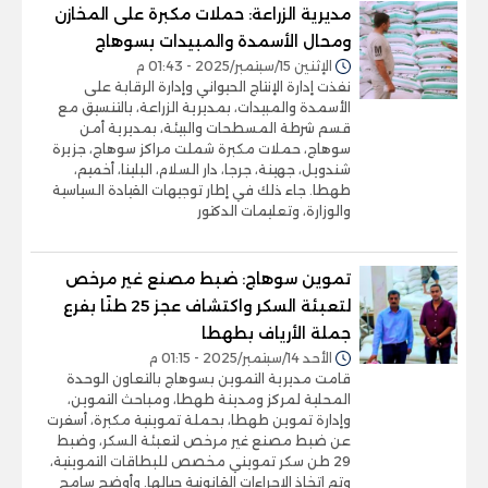
مديرية الزراعة: حملات مكبرة على المخازن
ومحال الأسمدة والمبيدات بسوهاج
الإثنين 15/سبتمبر/2025 - 01:43 م
نفذت إدارة الإنتاج الحيواني وإدارة الرقابة على
الأسمدة والمبيدات، بمديرية الزراعة، بالتنسيق مع
قسم شرطة المسطحات والبيئة، بمديرية أمن
سوهاج، حملات مكبرة شملت مراكز سوهاج، جزيرة
شندويل، جهينة، جرجا، دار السلام، البلينا، أخميم،
طهطا. جاء ذلك في إطار توجيهات القيادة السياسية
والوزارة، وتعليمات الدكتور
تموين سوهاج: ضبط مصنع غير مرخص
لتعبئة السكر واكتشاف عجز 25 طنًا بفرع
جملة الأرياف بطهطا
الأحد 14/سبتمبر/2025 - 01:15 م
قامت مديرية التموين بسوهاج بالتعاون الوحدة
المحلية لمركز ومدينة طهطا، ومباحث التموين،
وإدارة تموين طهطا، بحملة تموينية مكبرة، أسفرت
عن ضبط مصنع غير مرخص لتعبئة السكر، وضبط
29 طن سكر تمويني مخصص للبطاقات التموينية،
وتم اتخاذ الإجراءات القانونية حيالها. وأوضح سامح