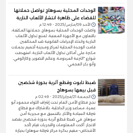
الوحدات المحلية بسوهاج تواصل حملاتها
للقضاء على ظاهرة انتشار الألعاب النارية
الأحد 09/مارس/2025 - 12:49 م
واصلت الوحدات المحلية بسوهاج، حملاتها المكثفة،
بالتعاون مع الأجهزة المعنية، لمنع تداول الألعاب
النارية واتخاذ الإجراءات القانونية ضد المخالفين.
قامت الوحدة المحلية لمركز ومدينة أخميم بحملات
مكبرة على أماكن تداول الألعاب النارية، استهدفت
شوارع "الترعة المردومة، وعالم التصوير، وكازالوفي،
وأبو بكر العجمي،
ضبط تابوت وقطع أثرية بحوزة شخصين
قبل بيعها بسوهاج
الجمعة 21/فبراير/2025 - 02:49 م
نجح قطاع الأمن العام تحت إشراف اللواء محمود أبو
عمرة، مساعد وزير الداخلية، بالاشتراك مع قطاع
شرطة السياحة والآثار، بالتنسيق مع مديرية أمن
سوهاج، في ضبط قطع أثرية بحوزة شخصين بقصد
الاتجار. أكدت المعلومات والتحريات قيام (أحد
الأشخاص– مقيم بدائرة مركز شرطة سوهاج) بحيازة