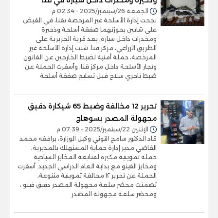
الجمعة 26/سبتمبر/2025 - 02:34 م
نجحت إدارة الأسلحة غير المرخصة بقنا، في القبض
على شابين بحوزتهما صفقة أسلحة وذخيرة
ومخدرات داخل سيارة، بعد قرية الجزيرية على
الطريق الزراعي، مركز قنا. شنت إدارة الأسلحة غير
المرخصة، حملة أمنية لضبط الخارجين عن القانون
وتجار الأسلحة داخل مركز قنا، وأسفرت الحملة عن
ضبط تاجري سلاح قبل تسليم صفقة أسلحة
تحرير 12 مخالفة وضبط 65 شيكارة دقيق
مجهولة المصدر بسوهاج
الإثنين 22/سبتمبر/2025 - 07:39 م
قاد الدكتور سامح التوني وكيل الوزارة، يرافقه محمد
القاضي مدير إدارة حماية المستهلك بالمديرية،
حملة تموينية مكبرة لمتابعة المخابز السياحية
ومخابز الفينو مع بداية العام الدراسي الجديد. أسفرت
الحملة عن تحرير ١٢ مخالفة تموينية متنوعة،
تضمنت محضر سلعة مجهولة المصدر دقيق فينو ،
ومحضر سلعة مجهولة المصدر