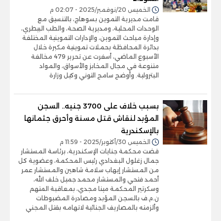
الخميس 20/نوفمبر/2025 - 02:07 م
قامت مديرية التموين بسوهاج، بالتنسيق مع
الوحدات المحلية، ومديرية الصحة، والطب البيطري،
وإدارة مباحث التموين، والإدارات التموينية المختلفة
بدائرة المحافظة بحملات تموينية مكبرة خلال
الأسبوع الماضي، أسفرت عن تحرير 479 مخالفة
متنوعة في مجال المخابز والأسواق، والمواد
البترولية. وأوضح سامح التوني وكيل وزارة
بسبب خلاف على 3700 جنيه.. السجن
المؤبد لنقاش قتل مسنة وأحرق جثمانها
بالإسكندرية
الخميس 30/أكتوبر/2025 - 11:59 م
قضت محكمة جنايات الإسكندرية، برئاسة المستشار
جمال زغلول البغدادي رئيس المحكمة، وعضوية كل
من المستشار إيهاب سلامة شاهين والمستشار عمر
أحمد فتحي والمستشار محمد جميل خلف الله،
وسكرتير المحكمة مينا مجدي، بمعاقبة المتهم
ن.م.ف بالسجن المؤبد ومصادرة المضبوطات
وألزمته بالمصاريف الجنائية لاتهامه بقتل المجني