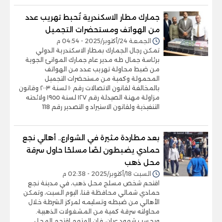
جمارك مطار الاسكندرية تُحبط تهريب عدد
من الهواتف ومستحضرات التجميل
الجمعة 24/أكتوبر/2025 - 04:54 م
تمكن رجال الجمارك بمطار الاسكندرية الدولي
برئاسة جمال طه مدير عام جمارك الموانئ الجوية
من ضبط محاولة تهريب عدد من الهواتف
المحمولة وكمية من مستحضرات التجميل
بالمخالفة لقانون الاتصالات رقم ١٠ لسنة ٢٠٠٣ وقانون
مزاولة مهنة الصيدلة رقم ١٢٧ لسنة ١٩٥٥ ولائحته
التنفيذية ولقانون الاستيراد و التصدير رقم 118
بعد مطاردة مثيرة في الشوارع.. أهالي نجع
حمادي يضبطون لصًا مسلحًا حاول سرقة
محل ذهب
السبت 18/أكتوبر/2025 - 02:38 م
اقتحم شخص مسلح محل ذهب، في مدينة نجع
حمادي شمالي محافظة قنا، اليوم السبت، وتمكن
الأهالي من ضبطه وتسليمه لمركز الشرطة خلال
محاولته سرقة كمية من المشغولات الذهبية.
وبحسب شهود عيان، فإن المتهم اقتحم المحل