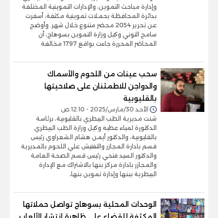
وإدارة مباحث التموين، والإدارات التموينية المختلفة
بدائرة المحافظة بحملات تموينية مكثفة، أسفرت
عن تحرير 2054 محضر متنوع خلال شهر. وأوضح
سامح التوني وكيل وزارة التموين بسوهاج، أن
المحاضر المحررة جاءت بواقع 1797 مخالفة
سحب عينات من اللحوم والأسماك
والدواجن للاطمئنان على صلاحيتها
بالقليوبية
الأحد 30/مارس/2025 - 12:10 ص
شنت مديرية الطب البيطري بالقليوبية، برئاسة
الدكتورة لمياء عطيه وكيل وزارة الطب البيطري
بالقليوبية، والدكتور أيمن هشام الشعراوي رئيس
قسم بادارة المجازر والتفتيش علي اللحوم بالمديرية
والدكتور السيد فتحي رئيس قسم الصحة العامة
والمجازر بادارة مركز بنها بالاشتراك مع الإدارة
البيطرية ببنها وإدارة تموين بنها،
الوحدات المحلية بسوهاج تواصل حملاتها
المكثفة للقضاء على ظاهرة انتشار الألعاب