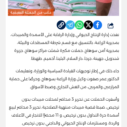
جانب من الحملة التفتيشية
شارك
نفذت إدارة الإنتاج الحيواني وإدارة الرقابة على الأسمدة والمبيدات،
بمديرية الزراعة، بالتنسيق مع قسم شرطة المسطحات والبيئة،
بمديرية أمن سوهاج، حملات مكبرة شملت مراكز سوهاج، جزيرة
شندويل، جهينة، جرجا، دار السلام، البلينا، أخميم، طهطا.
جاء ذلك في إطار توجيهات القيادة السياسية والوزارة، وتعليمات
الدكتور عمر صفوت وكيل وزارة الزراعة بسوهاج، وحرصًا على حماية
المزارعين والمربين، من الغش التجاري وضبط الأسواق.
وأسفرت الحملات عن تحرير 3 محاضر لمحلات مبيدات بدون
ترخيص، ضبط قضية مبيدات منتهية الصلاحية، تحرير 3 محاضر لبيع
أسمدة حرة التداول بدون ترخيص، و 11 محضرًا للاتجار في الأعلاف
والردة، ومستلزمات الإنتاج الحيواني والداجني بدون ترخيص.