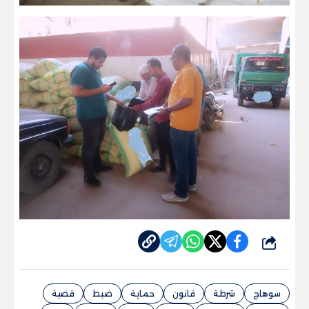
شارك
سوهاج
شرطة
قانون
حماية
ضبط
قضية