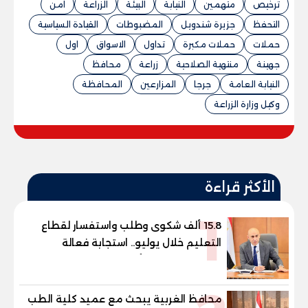
ترخيص
متهمين
النيابة
البيئة
الزراعة
امن
التحفظ
جزيرة شندويل
المضبوطات
القيادة السياسية
حملات
حملات مكبرة
تداول
الاسواق
اول
جهينة
منتهية الصلاحية
زراعة
محافظ
النيابة العامة
جرجا
المزارعين
المحافظة
وكيل وزارة الزراعة
الأكثر قراءة
1
15.8 ألف شكوى وطلب واستفسار لقطاع
التعليم خلال يوليو.. استجابة فعالة
لشكاوى الطلاب وأولياء الأمور
محافظ الغربية يبحث مع عميد كلية الطب