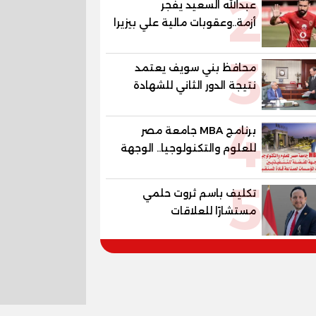
2
عبدالله السعيد يفجر
أزمة..وعقوبات مالية علي بيزيرا
وبانزا
3
محافظ بني سويف يعتمد
نتيجة الدور الثاني للشهادة
الإعدادية العامة بنسبة
4
79.9% نظامي ...و69.55%
برنامج MBA جامعة مصر
منازل.. و70.56% للمهنية ..
للعلوم والتكنولوجيا.. الوجهة
و100% للصُم وضعاف السمع
المفضلة للتنفيذيين وقيادات
والنور للمكفوفين
5
المؤسسات لصناعة قادة
تكليف باسم ثروت حلمي
المستقبل
مستشارًا للعلاقات
الدبلوماسية وعضوًا بالهيئة
الاستشارية العليا لمنظمة
«جاد جمينت يوإن»