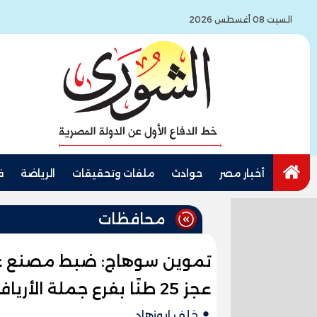
السبت 08 أغسطس 2026
أخبار مصر
حوادث
ملفات وتحقيقات
الرياضة
ف
محافظات
تموين سوهاج: ضبط مصنع غي
عجز 25 طنًا بفرع جملة الأرياف بطهطا
خلف ابوزهاد