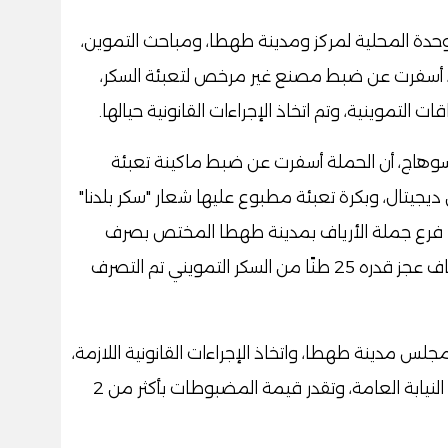
حدة المحلية لمركز ومدينة طهطا، ومباحث التموين،
ة، أسفرت عن ضبط مصنع غير مرخص لتعبئة السكر،
سوهاج، أن الحملة أسفرت عن ضبط ماكينة تعبئة
ديجيتال، وبكرة تعبئة مطبوع عليها شعار "سكر بلدنا"
د فرع جملة الأرياف بمدينة طهطا المختص بصرف
السلع التموينية للتجار التموينيين، وتم اكتشاف عجز قدره 25 طنًا من السكر التمويني تم التصرف
س مدينة طهطا، واتخاذ الإجراءات القانونية اللازمة،
وتحرير محاضر بالوقائع تمهيدًا للعرض على النيابة العامة، وتقدر قيمة المضبوطات بأكثر من 2