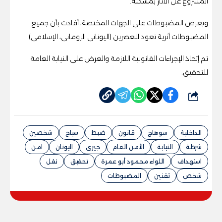
المشروع عن الآثار بمسكنه.
وبعرض المضبوطات على الجهات المختصة، أفادت بأن جميع
المضبوطات أثرية تعود للعصرين (اليونانى الرومانى، الإسلامى).
تم إتخاذ الإجراءات القانونية اللازمة والعرض على النيابة العامة
للتحقيق.
شارك
الداخلية
سوهاج
قانون
ضبط
سياح
شخصين
شرطة
النيابة
الأمن العام
جيرى
اليونان
امن
استهداف
اللواء محمود أبو عمرة
تحقيق
نقل
شخص
تقنين
المضبوطات