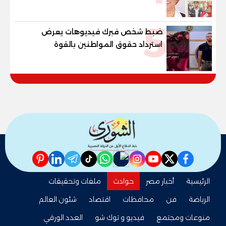
القوانين وصناعة الأجيال لبناء الإنسان
المصري
5
ضبط شخص فبرك فيديوهات يعرض
استرداد حقوق المواطنين بالقوة
pinterest
linkedin
telegram
whatsapp
tiktok
instagram
nabd
youtube
twitter
facebook
الرئيسية
أخبار مصر
حوادث
ملفات وتحقيقات
الرياضة
فن
محافظات
اقتصاد
شئون العالم
منوعات ومجتمع
فيديو و توك شو
العدد الورقي