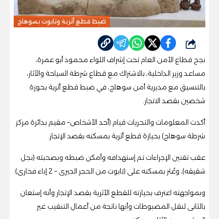
ضبط قطع أثرية وتابوت بسوهاج
شارك
نجح قطاع الأمن العام تحت إشراف اللواء محمود أبو عمرة،
مساعد وزير الداخلية، بالاشتراك مع قطاع شرطة السياحة والآثار،
بالتنسيق مع مديرية أمن سوهاج، في ضبط قطع أثرية بحوزة
شخصين بقصد الاتجار.
أكدت المعلومات والتحريات قيام (أحد الأشخاص– مقيم بدائرة مركز
شرطة سوهاج) بحيازة قطع أثرية بمسكنه بقصد الإتجار.
عقب تقنين الإجراءات تم إستهدافه وأمكن ضبطه وبصحبته (نجل
شقيقه)، وعُثر بمسكنه على (تابوت من الحجر الجيرى – 2 إناء فخارى).
وبمواجهته اعترف بحيازته للقطع الأثرية بقصد الإتجار وأنه إستعان
بالثانى لنقل المضبوطات وأنها ناتجة من أعمال التنقيب غير