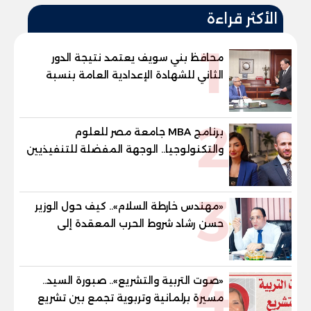
الأكثر قراءة
1
محافظ بني سويف يعتمد نتيجة الدور
الثاني للشهادة الإعدادية العامة بنسبة
79.9% نظامي ...و69.55% منازل.. و70.56%
للمهنية .. و100% للصُم وضعاف السمع
2
والنور للمكفوفين
برنامج MBA جامعة مصر للعلوم
والتكنولوجيا.. الوجهة المفضلة للتنفيذيين
وقيادات المؤسسات لصناعة قادة
المستقبل
3
«مهندس خارطة السلام».. كيف حول الوزير
حسن رشاد شروط الحرب المعقدة إلى
"خارطة طريق" للانسحاب والإعمار؟
4
«صوت التربية والتشريع».. صبورة السيد..
مسيرة برلمانية وتربوية تجمع بين تشريع