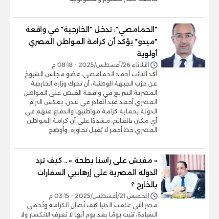
"الحمامصي": تدخل "الخارجية" في واقعة
"ميدو" يؤكد أن كرامة المواطن المصري
أولوية
الثلاثاء 26/أغسطس/2025 - 08:18 م
أكد النائب أحمد الحمامصي، عضو مجلس الشيوخ
عن حزب الجبهة الوطنية، أن تحرك وزارة الخارجية
المصرية السريع في واقعة القبض على المواطن
المصري أحمد عبد القادر في لندن، يعكس التزام
الدولة بحماية كرامة مواطنيها والدفاع عنهم في
أي مكان بالعالم، مشددًا على أن كرامة المواطن
المصري خط أحمر لا يُقبل تجاوزه. وأوضح
« مفيش على راسنا بطحة » .. كيف ترد
الدولة المصرية على إرهابيي السفارات
بالخارج ؟
الخميس 21/أغسطس/2025 - 03:15 م
مصر التي علمت الدنيا كيف تُصان الكرامة وتُحمي
السيادة، تثبت يومًا بعد يوم أنها لا تعرف الانكسار ولا