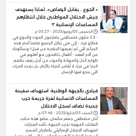
« الجوع .. يقابل الرصاص».. لماذا يستهدف
جيش الاحتلال المواطنين خلال انتظارهم
المساعدات الإنسانية ؟!
الخميس 05/يونيو/2025 - 03:27 م
- 2.2 مليون فلسطيني يصارعون الموت والجوع في
قطاع غزة. - إلى متى يظل الجميع صامتا أمام هذه
الجرائم التي لم تعرفها البشرية من قبل؟ ويسألونك
عن آلام الفقد - أطفال يكافحون مع أهلهم في
طوابير الذل والمهانة والموت من أجل رغيف بطعم
الدم! في غزة، لا تُقاس الحياة بالأيام، بل بعدد المرات
التي ينجو فيها الإنسان
قيادي بالجبهة الوطنية: استهداف سفينة
المساعدات الانسانية لغزة جريمة حرب
جديدة تضاف لسجل الاحتلال
السبت 03/مايو/2025 - 07:48 م
أدان مصطفى جعفر سالمان، عضو هيئة مكتب
النقابات المهنية بحزب الجبهة، بأشد العبارات
استهداف الاحتلال الإسرائيلي بالطيران المسير،
السفينة الإغاثية "الضمير العالمي" التي كانت تحمل