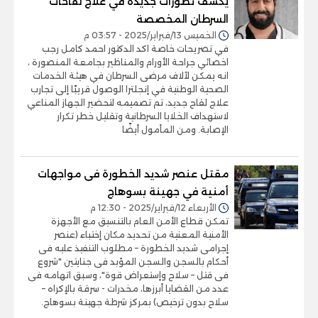
يكشف تطورات جديدة في علاج لقاحات
السرطان المخصصة
الخميس 13/فبراير/2025 - 03:57 م
في تصريحات خاصة اكد الدكتور احمد كامل رجب
اخصائي جراحة الأورام والمناظير بجامعة المنصورة ،
انه يمكن لآلاف مرضى السرطان في هيئة الخدمات
الصحية الوطنية في إنجلترا الوصول قريبًا إلى تجارب
علاج لقاح جديد، تم تصميمه لتحضير الجهاز المناعي
لاستهداف الخلايا السرطانية وتقليل خطر تكرار
الإصابة. ومن المأمول أيضًا
مقتل عنصر شديد الخطورة فى مواجهات
أمنية في جهينة بسوهاج
الأربعاء 12/فبراير/2025 - 12:30 م
تمكن قطاع الأمن العام بالتنسيق مع الأجهزة
الأمنية المعنية من تحديد مكان إختباء (عنصر
إجرامى شديد الخطورة – مطلوب التنفيذ عليه فى
أحكام بالسجن والسجن المؤبد فى جنايتين "شروع
فى قتل – سلاح وإستعراض قوة"، وسبق اتهامه فى
عدد من القضايا أبرزها، مخدرات - سرقة بالإكراه –
سلاح بدون ترخيص) بمركز شرطة جهينة بسوهاج.