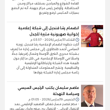
كفاءة الشوارع والميادين بمختلف مراكز ومدن
المحافظة. وأوضح رئيس مركز جهينة، أنه تم الدفع
بسيارات المكبس لرفع وتفريغ
انضمام رشا قنديل إلى شبكة إعلامية
إخوانية صهيونية مثيرة للجدل
الثلاثاء 31/مارس/2026 - 03:57 م
أثارت خطوة انضمام الإعلامية رشا قنديل، زوجة
السياسي أحمد طنطاوي، إلى مجلس إدارة ما يُعرف
بـشبكة محرري الشرق الأوسط وشمال إفريقيا، جدلًا
واسعًا في الأوساط الإعلامية، في ظل ما يُثار حول
طبيعة هذه الشبكة وارتباطاتها الإقليمية
والتنظيمية. وتشير المعلومات المتداولة إلى أن
رئاسة مجلس إدارة الشبكة يتولاها
عاصم سليمان يكتب: الرئيس السيسي
وسياسة التهدئة
الخميس 19/مارس/2026 - 01:05 م
- مصر تتصدر مسار خفض التصعيد الإقليمي بعد
الاتصال الإيراني - الاتصال بين مصر وإيران يعكس دور