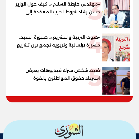
3
والنور للمكفوفين
«مهندس خارطة السلام».. كيف حول الوزير
حسن رشاد شروط الحرب المعقدة إلى
"خارطة طريق" للانسحاب والإعمار؟
4
«صوت التربية والتشريع».. صبورة السيد..
مسيرة برلمانية وتربوية تجمع بين تشريع
القوانين وصناعة الأجيال لبناء الإنسان
المصري
5
ضبط شخص فبرك فيديوهات يعرض
استرداد حقوق المواطنين بالقوة