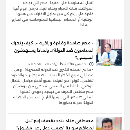
تقبل المساومة على حقها.. مصر التي تواجه
العواصف بثبات الأهرام ونقاء النيل، تبرهن اليوم أنها
قادرة على ردع كل من يحاول الاقتراب من هيبتها
الوطنية أو المساس ببعثاتها الدبلوماسية في الخارج.
،، - لماذا
« مصر صامدة وقادرة وباقية ».. كيف يتحرك
المتآمرون ضد الدولة؟.. ولماذا يستهدفون
السيسي؟
الخميس 14/أغسطس/2025 - 03:36 م
- ما سر الحملة الكبرى ضد الدولة المصرية؟.. وهل
عدنا إلى مربع الخطر الكبير؟ - الضغوط تزيد والحدود
تشتعل.. كونوا مع القيادة لعبور أخطر مراحل النضال
الوطني - لماذا قال السيسي: مُخطئ من يتوهم أن
مصر ستغض الطرف عن تهديد وجودي لأمنها
المائي ؟! مصر، التي عرفها التاريخ منذ فجر الحضارة
كدولة ضاربة بجذورها
مصطفى عناد يندد بقصف إسرائيل
لمواقع سورية "صمت دولي غير مقبول"