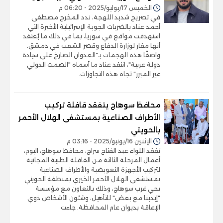
الخميس 17/يوليو/2025 - 06:20 م
في تصريح شديد اللهجة، ندد المخرج مصطفى
أحمد عناد بالضربات الجوية الإسرائيلية الأخيرة التي
استهدفت مواقع في سوريا، بما في ذلك ما يُعتقد
أنها مقار لوزارة الدفاع وقصر الشعب في دمشق.
واصفًا هذه الهجمات بـ"العدوان الصارخ على سيادة
دولة عربية"، انتقد عناد ما أسماه "الصمت الدولي
غير المبرر" تجاه هذه التجاوزات.
محافظ سوهاج يتفقد قافلة تركيب
الأطراف الصناعية بمستشفى الهلال الأحمر
بالحويتي
الإثنين 16/يونيو/2025 - 03:16 م
تفقد اللواء عبد الفتاح سراج، محافظ سوهاج، اليوم،
أعمال المرحلة الثالثة من القافلة الطبية المجانية
لتركيب الأجهزة التعويضية والأطراف الصناعية
بمستشفى الهلال الأحمر الخيري بمنطقة الحويتي
بحي غرب سوهاج، وذلك بالتعاون مع مؤسسة
"إيدينا مع بعض" للتأهيل، وشئون الأشخاص ذوي
الإعاقة بديوان عام المحافظة. جاءت