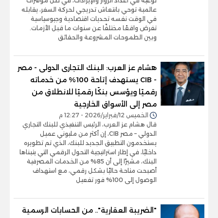
نوعية في أعداد الزوار والإيرادات، في ظل مؤشرات
عالمية توحي بانتعاش تدريجي لحركة السفر، يقابله
في الوقت نفسه تحديات اقتصادية وجيوسياسية
تفرض واقعًا مختلفًا عن سنوات ما قبل الأزمات.
وبين الطموحات المشروعة والحقائق
هشام عز العرب: البنك التجارى الدولى - مصر
- CIB يستهدف إتاحة 100% من خدماته
رقميًا ويؤسس بنكًا رقميًا للانطلاق من
مصر إلى الأسواق الخارجية
الخميس 12/فبراير/2026 - 12:27 م
قال هشام عز العرب، الرئيس التنفيذي للبنك التجاري
الدولي – مصر CIB، إن أكثر من مليوني عميل
يستخدمون التطبيق الجديد للبنك، الذي تم تطويره
داخليًا، في إطار استراتيجية التحول الرقمي التي يتبناها
البنك، مشيرًا إلى أن 85% من الخدمات المصرفية
أصبحت متاحة حاليًا بشكل رقمي، مع استهداف
الوصول إلى 100% فور تفعيل
"الضريبة العقارية".. من الحسابات الرسمية