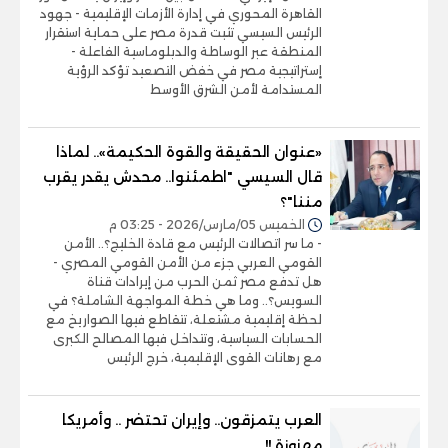
القاهرة المحوري في إدارة الأزمات الإقليمية - جهود
الرئيس السيسي تثبت قدرة مصر على حماية استقرار
المنطقة عبر الوساطة والدبلوماسية الفاعلة -
إستراتيجية مصر في خفض التصعيد تؤكد الرؤية
المستدامة لأمن الشرق الأوسط
«عنوان الحقيقة والقوة الحكيمة».. لماذا
قال السيسي "اطمئنوا.. محدش يقدر يقرب
مننا"؟
الخميس 05/مارس/2026 - 03:25 م
- ما سر اتصالات الرئيس مع قادة الخليج؟.. الأمن
القومي العربي جزء من الأمن القومي المصري -
هل تدفع مصر ثمن الحرب من إيرادات قناة
السويس؟.. وما هي خطة المواجهة الشاملة؟ في
لحظة إقليمية مشتعلة، تتقاطع فيها الصواريخ مع
الحسابات السياسية، وتتداخل فيها المصالح الكبرى
مع رهانات القوى الإقليمية، خرج الرئيس
العرب يتمزقون.. وإيران تحتضر .. وأمريكا
مهزوزة !!