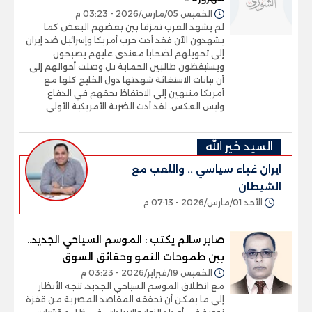
الخميس 05/مارس/2026 - 03:23 م
لم يشهد العرب تمزقا بين بعضهم البعض كما
يشهدون الآن فقد أدت حرب أمريكا وإسرائيل ضد إيران
إلى تحويلهم لضحايا معتدى عليهم يصبحون
ويستيقظون طالبين الحماية بل وصلت أحوالهم إلى
أن بيانات الاستغاثة شهدتها دول الخليج كلها مع
أمريكا منبهين إلى الاحتفاظ بحقهم في الدفاع
وليس العكس. لقد أدت الضربة الأمريكية الأولى
السيد خير الله
ايران غباء سياسي .. واللعب مع
الشيطان
الأحد 01/مارس/2026 - 07:13 م
صابر سالم يكتب : الموسم السياحي الجديد..
بين طموحات النمو وحقائق السوق
الخميس 19/فبراير/2026 - 03:23 م
مع انطلاق الموسم السياحي الجديد، تتجه الأنظار
إلى ما يمكن أن تحققه المقاصد المصرية من قفزة