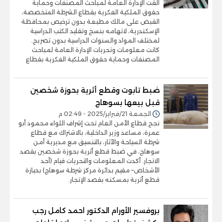
ألقت الإدارة العامة لمباحث المصنفات وحماية
حقوق الملكية الفكرية بقطاع الشرطة المتخصصة،
القبض على مالك مطبعة بدون ترخيص بمحافظة
الإسكندرية، لاتهامه بنسخ وتقليد الكتب الدراسية
لمختلف المواد والسنوات الدراسية بدون تصريح.
كانت معلومات وتحريات الإدارة العامة لمباحث
المصنفات وحماية حقوق الملكية الفكرية بقطاع
ضبط تابوت وقطع أثرية بحوزة شخصين
قبل بيعها بسوهاج
الجمعة 21/فبراير/2025 - 02:49 م
نجح قطاع الأمن العام تحت إشراف اللواء محمود أبو
عمرة، مساعد وزير الداخلية، بالاشتراك مع قطاع
شرطة السياحة والآثار، بالتنسيق مع مديرية أمن
سوهاج، في ضبط قطع أثرية بحوزة شخصين بقصد
الاتجار. أكدت المعلومات والتحريات قيام (أحد
الأشخاص– مقيم بدائرة مركز شرطة سوهاج) بحيازة
قطع أثرية بمسكنه بقصد الإتجار.
بروفسير الأورام الدكتور احمد كامل رجب