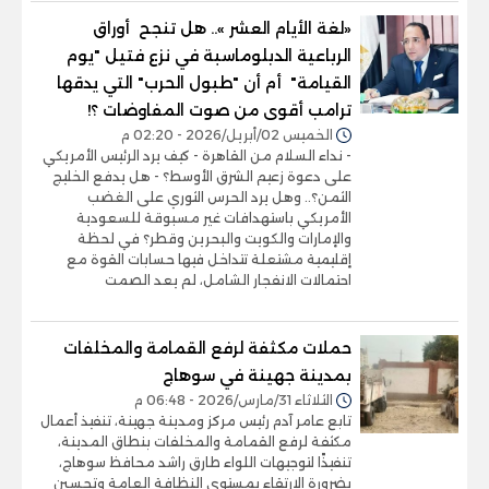
«لغة الأيام العشر ».. هل تنجح أوراق
الرباعية الدبلوماسبة في نزع فتيل "يوم
القيامة" أم أن "طبول الحرب" التي يدقها
ترامب أقوى من صوت المفاوضات ؟!
الخميس 02/أبريل/2026 - 02:20 م
- نداء السلام من القاهرة - كيف يرد الرئيس الأمريكي
على دعوة زعيم الشرق الأوسط؟ - هل يدفع الخليج
الثمن؟.. وهل يرد الحرس الثوري على الغضب
الأمريكي باستهدافات غير مسبوقة للسعودية
والإمارات والكويت والبحرين وقطر؟ في لحظة
إقليمية مشتعلة تتداخل فيها حسابات القوة مع
احتمالات الانفجار الشامل، لم يعد الصمت
حملات مكثفة لرفع القمامة والمخلفات
بمدينة جهينة في سوهاج
الثلاثاء 31/مارس/2026 - 06:48 م
تابع عامر آدم رئيس مركز ومدينة جهينة، تنفيذ أعمال
مكثفة لرفع القمامة والمخلفات بنطاق المدينة،
تنفيذًا لتوجيهات اللواء طارق راشد محافظ سوهاج،
بضرورة الارتقاء بمستوى النظافة العامة وتحسين