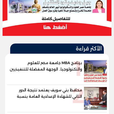
الأكثر قراءة
1
برنامج MBA جامعة مصر للعلوم
والتكنولوجيا.. الوجهة المفضلة للتنفيذيين
وقيادات المؤسسات لصناعة قادة
المستقبل
2
محافظ بني سويف يعتمد نتيجة الدور
الثاني للشهادة الإعدادية العامة بنسبة
79.9% نظامي ...و69.55% منازل.. و70.56%
للمهنية .. و100% للصُم وضعاف السمع