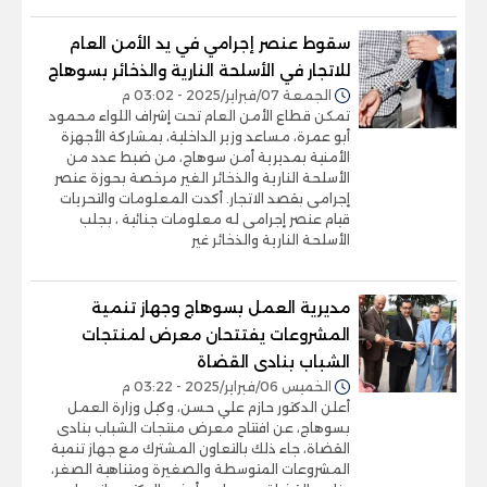
سقوط عنصر إجرامي في يد الأمن العام
للاتجار في الأسلحة النارية والذخائر بسوهاج
الجمعة 07/فبراير/2025 - 03:02 م
تمكن قطاع الأمن العام تحت إشراف اللواء محمود
أبو عمرة، مساعد وزير الداخلية، بمشاركة الأجهزة
الأمنية بمديرية أمن سوهاج، من ضبط عدد من
الأسلحة النارية والذخائر الغير مرخصة بحوزة عنصر
إجرامى بقصد الاتجار. أكدت المعلومات والتحريات
قيام عنصر إجرامى له معلومات جنائية ، بجلب
الأسلحة النارية والذخائر غير
مديرية العمل بسوهاج وجهاز تنمية
المشروعات يفتتحان معرض لمنتجات
الشباب بنادى القضاة
الخميس 06/فبراير/2025 - 03:22 م
أعلن الدكتور حازم علي حسن، وكيل وزارة العمل
بسوهاج، عن افتتاح معرض منتجات الشباب بنادى
القضاة، جاء ذلك بالتعاون المشترك مع جهاز تنمية
المشروعات المتوسطة والصغيرة ومتناهية الصغر،