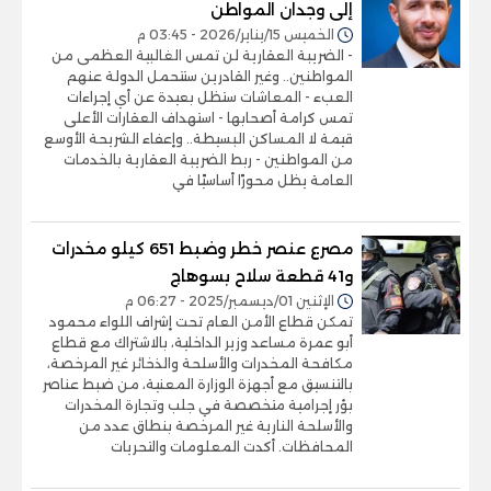
إلى وجدان المواطن
الخميس 15/يناير/2026 - 03:45 م
- الضريبة العقارية لن تمس الغالبية العظمى من
المواطنين.. وغير القادرين ستتحمل الدولة عنهم
العبء - المعاشات ستظل بعيدة عن أي إجراءات
تمس كرامة أصحابها - استهداف العقارات الأعلى
قيمة لا المساكن البسيطة.. وإعفاء الشريحة الأوسع
من المواطنين - ربط الضريبة العقارية بالخدمات
العامة يظل محورًا أساسيًا في
مصرع عنصر خطر وضبط 651 كيلو مخدرات
و41 قطعة سلاح بسوهاج
الإثنين 01/ديسمبر/2025 - 06:27 م
تمكن قطاع الأمن العام تحت إشراف اللواء محمود
أبو عمرة مساعد وزير الداخلية، بالاشتراك مع قطاع
مكافحة المخدرات والأسلحة والذخائر غير المرخصة،
بالتنسيق مع أجهزة الوزارة المعنية، من ضبط عناصر
بؤر إجرامية متخصصة في جلب وتجارة المخدرات
والأسلحة النارية غير المرخصة بنطاق عدد من
المحافظات. أكدت المعلومات والتحريات