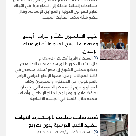
مساعدات إنسانية عاجلة إلى قطاع غزة، في انتهاك
صارخ للقوانين الدولية والمواثيق الإنسانية. وقال
عضو هيئة مكتب النقابات المهنية
نقيب الإعلاميين لصُنّاع الدراما : أبدعوا
وقدموا ما يُرسّخ القيم والأخلاق وبناء
الإنسان.
السبت 12/أبريل/2025 - 05:42 م
قال النائب الدكتور طارق سعده نقيب الإعلاميين
وعضو مجلس الشيوخ إن مصر تمتلك مبدعين في
كافة المجالات، ومن اهمها الإبداع الدرامي الزاخر
بالموهوبين من الممثلين والمخرجين وكتاب
السيناريو، فهم ثروة مصر الحقيقية التي يجب أن
نحافظ عليها ونوفر لهم المناخ الإبداعي. وأضاف
سعده خلال كلمتة في الجلسة الافتتاحية
ضبط صاحب مطبعة بالإسكندرية لاتهامه
بتقليد الكتب الدراسية بدون تصريح
السبت 01/مارس/2025 - 03:30 م