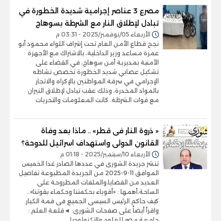
مصرع 3 عناصر إجرامية شديدة الخطورة في
تبادل لإطلاق النار مع الشرطة بسوهاج
الأربعاء 05/نوفمبر/2025 - 03:31 م
نجح قطاع الأمن العام تحت إشراف اللواء محمود أبو
عمرة مساعد وزير الداخلية، بالاشتراك مع الأجهزة
الأمنية بمديرية أمن سوهاج، في القضاء على
تشكيل عصابي شديد الخطورة تخصص نشاطه
الإجرامي في سرقة المواطنين بالإكراه والاتجار
بالمواد المخدرة، وذلك عقب تبادل لإطلاق النيران
مع قوات الشرطة. كانت المعلومات والتحريات
« ذروة النار فى قطر» .. ماذا بعد وفاة
القانون الدولى واستهداف اسرائيل للدوحة؟
الأربعاء 10/سبتمبر/2025 - 01:18 م
تنشر جريدة الشورى في عددها الصادر غدا الخميس
الموافق 11-9-2025 من الجريدة المطبوعة تفاصيل
العديد من القضايا،والملفات المطروحة على
الساحة،أهمها : «أقوياء بحكمتنا وحكماء بقوتنا»..
كيف حاكم الرئيس السيسى الجميع فى قمة الكبار.
واقرأ أيضاً على صفحات الشورى: ◄قلعة العلم :
جامعة مصر للعلوم والتكنولوجيا