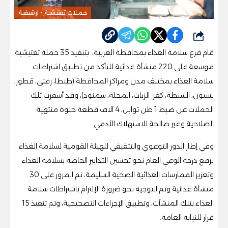
حملات تفتيشية - ارشيفية
شارك
قام فرع سلامة الغذاء بمحافظة الغربية، بتنفيذ 35 حملة تفتيشية
موسعة على 220 منشأة غذائية للتأكد من تطبيق اشتراطات
سلامة الغذاء بمختلف مدن ومراكز المحافظة (طنطا، زفتى، قطور،
بسيون، السنطة، كفر الزيات، المحلة، سمنود)، وقد أسفرت تلك
الحملات عن ضبط 1 طن توابل، 4 آلاف قطعة حلوة منتهية
الصلاحية وغير صالحة للاستهلاك الآدمي.
وفي إطار الدور التوعوي والتثقيفي للهيئة القومية لسلامة الغذاء
لرفع درجة الوعي العام نحو تحسين التدابير الخاصة بسلامة الغذاء
وتعزيز الممارسات الغذائية الصحية السليمة، تم المرور على 30
منشأة غذائية وتم التوجيه نحو ضرورة الإلتزام باشتراطات سلامة
الغذاء بتلك المنشآت، وتطبيق الإجراءات التصحيحية، وتم تنفيذ 15
قرار للنيابة العامة.