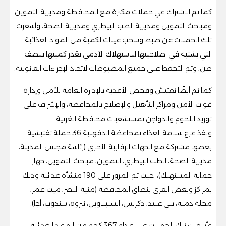
كما تم الاشتراك في حملات مكبرة مع المحافظة ومديرية التموين
ومباحث التموين ومديرية الطب البيطري ومديرية الصحة، وأسفرت
تلك الحملات عن ضبط وسحب عينات لكمية من المواد الغذائية
التي يشتبه في صلاحيتها للاستهلاك الآدمي تقدر كميتها بـنصف
طن، وتم التحفظ على جميع المضبوطات لاتخاذ الإجراءات القانونية.
كما تم أيضًا تفتيش وفحص الأغذية بالإدارة العامة للأمن وإدارة
قوات الأمن ومراكز التأهيل والإصلاح بالمحافظة، والإشراف على
توريد اللحوم والدواجن بمستشفيات محافظة الغربية.
ونفذ فرع سلامة الغذاء بمحافظة الدقهلية 36 حملة تفتيشية
بعضها مشتركة مع الجهات الرقابية الأخرى (رئاسة مجلس المدينة،
مديرية الصحة، الطب البيطري، التموين، مباحث التموين، جهاز
حماية المستهلك)، حيث تم المرور على 190 منشأة غذائية وذلك
بمراكز وبعض القرى بنطاق المحافظة (منية النصر، ميت غمر،
محلة دمنه، بني عبيد، دكرنس، السنبلاوين، نبروه، سندوب، أجا).
وأسفرت تلك الحملات عن إعدام 367 كجم من المواد الغذائية