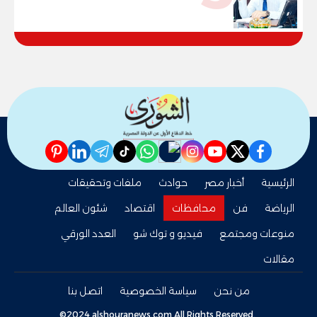
"خارطة طريق" للانسحاب والإعمار؟
pinterest
linkedin
telegram
whatsapp
tiktok
instagram
nabd
youtube
twitter
facebook
الرئيسية
أخبار مصر
حوادث
ملفات وتحقيقات
الرياضة
فن
محافظات
اقتصاد
شئون العالم
منوعات ومجتمع
فيديو و توك شو
العدد الورقي
مقالات
من نحن
سياسة الخصوصية
اتصل بنا
©2024 alshouranews.com All Rights Reserved.