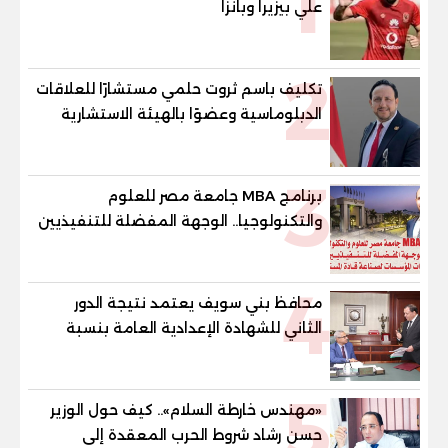
1
علي بيزيرا وبانزا
2
تكليف باسم ثروت حلمي مستشارًا للعلاقات
الدبلوماسية وعضوًا بالهيئة الاستشارية
العليا لمنظمة «جاد جمينت يوإن»
3
برنامج MBA جامعة مصر للعلوم
والتكنولوجيا.. الوجهة المفضلة للتنفيذيين
وقيادات المؤسسات لصناعة قادة
المستقبل
4
محافظ بني سويف يعتمد نتيجة الدور
الثاني للشهادة الإعدادية العامة بنسبة
79.9% نظامي ...و69.55% منازل.. و70.56%
للمهنية .. و100% للصُم وضعاف السمع
5
والنور للمكفوفين
«مهندس خارطة السلام».. كيف حول الوزير
حسن رشاد شروط الحرب المعقدة إلى