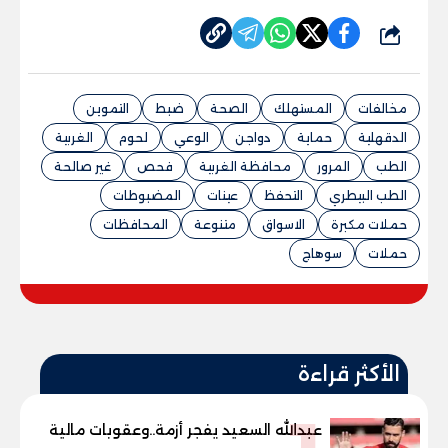
شارك
مخالفات
المستهلك
الصحة
ضبط
التموين
الدقهلية
حماية
دواجن
الوعي
لحوم
الغربية
الطب
المرور
محافظة الغربية
فحص
غير صالحة
الطب البيطري
التحفظ
عينات
المضبوطات
حملات مكبرة
الاسواق
متنوعة
المحافظات
حملات
سوهاج
الأكثر قراءة
عبدالله السعيد يفجر أزمة..وعقوبات مالية