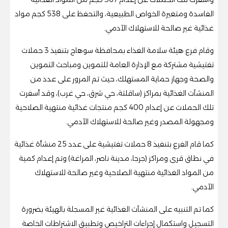
الفاسدة ومتغيرة الخواص الطبيعية، والتحفظ على 538 كجم مواد
غذائية غير صالحة للاستهلاك الآدمي.
وقام فرع هيئة سلامة الغذاء بمحافظة سوهاج بتنفيذ 3 حملات
تفتيشية مشتركة مع الإدارة العامة للتموين ومباحث التموين
والصحة وجهاز حماية المستهلك، حيث تم المرور على عدد من
المنشآت الغذائية بمراكز (ساقلتة، حي شرق، حي غرب)، وقد أسفرت
تلك الحملات عن إعدام 400 كجم منتجات غذائية منتهية الصلاحية
ومجهولة المصدر وغير صالحة للاستهلاك الآدمي.
كما قام الفرع بتنفيذ 8 حملات تفتيشية على عدد 25 منشأة غذائية
في نطاق قرى ومراكز (جرجا، مدينة ناصر، المراغة) وتم إعدام كمية
من المواد الغذائية منتهية الصلاحية وغير صالحة للاستهلاك
الآدمي.
كما تم التنبيه على المنشآت الغذائية غير المسجلة بالهيئة بضرورة
التسجيل واستكمال إجراءات التراخيص وتطبيق الاشتراطات الخاصة